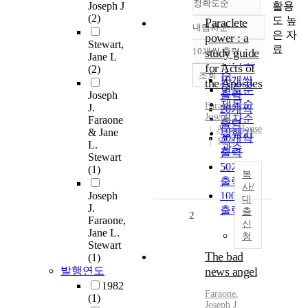
정확도순
활용
Joseph J
(2)
도 높
Paraclete
내림차순
정확도
은 자
power : a
Stewart,
순
료
10개씩 출력
study guide
내림차순
Jane L
인기도
for Acts of
(2)
순
조회
10개씩
the Apostles
연도순
출력
Joseph
제목순
Faraone
,
J.
20개씩
Joseph
J
저자순
Faraone
출력
Alba House
& Jane
발행기
30개씩
1978
L.
관순
출력
Stewart
50개씩
(1)
복
출력
사/
Joseph
100개씩
대
J.
출력
출
2
Faraone,
신
Jane L.
청
Stewart
The bad
(1)
발행연도
news angel
1982
Faraone
,
(1)
Joseph
J