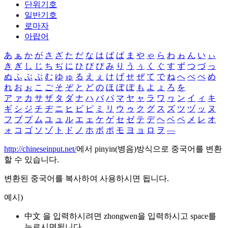
단위기호
일반기호
로마자
아랍어
あ
ぁ
か
が
さ
ざ
た
だ
な
は
ば
ぱ
ま
や
ゃ
ら
わ
ゎ
ん
い
ぃ
き
ぎ
し
じ
ち
ぢ
に
ひ
び
ぴ
み
り
う
ぅ
く
ぐ
す
ず
つ
づ
っ
ぬ
ふ
ぶ
ぷ
む
ゆ
ゅ
る
え
ぇ
け
げ
せ
ぜ
て
で
ね
へ
べ
ぺ
め
れ
お
ぉ
こ
ご
そ
ぞ
と
ど
の
ほ
ぼ
ぽ
も
よ
ょ
ろ
を
ア
ァ
カ
サ
ザ
タ
ダ
ナ
ハ
バ
パ
マ
ヤ
ャ
ラ
ワ
ヮ
ン
イ
ィ
キ
ギ
シ
ジ
チ
ヂ
ニ
ヒ
ビ
ピ
ミ
リ
ウ
ゥ
ク
グ
ス
ズ
ツ
ヅ
ッ
ヌ
フ
ブ
プ
ム
ユ
ュ
ル
エ
ェ
ケ
ゲ
セ
ゼ
テ
デ
ヘ
ベ
ペ
メ
レ
オ
ォ
コ
ゴ
ソ
ゾ
ト
ド
ノ
ホ
ボ
ポ
モ
ヨ
ョ
ロ
ヲ
―
http://chineseinput.net/
에서 pinyin(병음)방식으로 중국어를 변환
할 수 있습니다.
변환된 중국어를 복사하여 사용하시면 됩니다.
예시)
中文 을 입력하시려면
zhongwen
을 입력하시고 space를
누르시면됩니다.