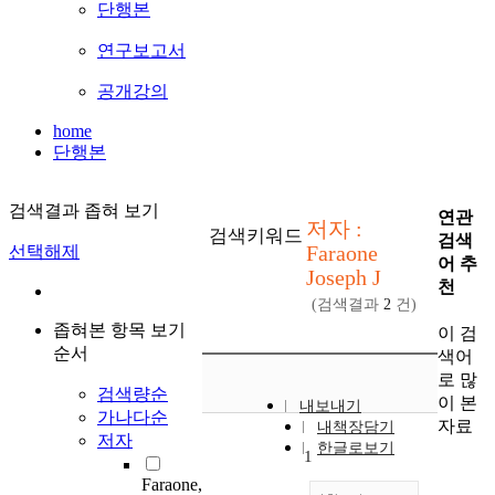
단행본
연구보고서
공개강의
home
단행본
검색결과 좁혀 보기
연관
저자 :
검색키워드
검색
Faraone
선택해제
어 추
Joseph J
천
(검색결과
2
건)
좁혀본 항목 보기
이 검
순서
색어
로 많
검색량순
이 본
내보내기
가나다순
자료
내책장담기
저자
한글로보기
1
Faraone,