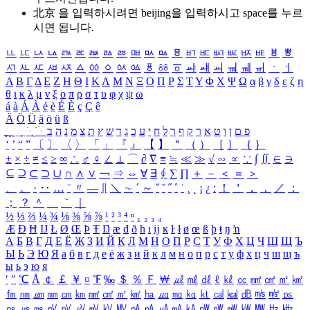
北京 을 입력하시려면
beijing
을 입력하시고 space를 누르
시면 됩니다.
ㅥ
ㅦ
ㅧ
ㅨ
ㅩ
ㅪ
ㅫ
ㅬ
ㅭ
ㅮ
ㅯ
ㅰ
ㅱ
ㅲ
ㅳ
ㅴ
ㅵ
ㅶ
ㅷ
ㅸ
ㅹ
ㅺ
ㅻ
ㅼ
ㅽ
ㅾ
ㅿ
ㆀ
ㆁ
ㆂ
ㆃ
ㆄ
ㆅ
ㆆ
ㆇ
ㆈ
ㆉ
ㆊ
ㆋ
ㆌ
ㆍ
ㆎ
Α
Β
Γ
Δ
Ε
Ζ
Η
Θ
Ι
Κ
Λ
Μ
Ν
Ξ
Ο
Π
Ρ
Σ
Τ
Υ
Φ
Χ
Ψ
Ω
α
β
γ
δ
ε
ζ
η
θ
ι
κ
λ
μ
ν
ξ
ο
π
ρ
σ
τ
υ
φ
χ
ψ
ω
á
à
Á
À
é
è
É
È
ç
Ç
ê
Ä
Ö
Ü
ä
ö
ü
ß
ְ
ֳ
ֲ
ֱ
ָ
ַ
ֵ
ֶ
ִ
ֹ
ּ
ֻ
ׂ
ׁ
ּ
ב
ה
נ
מ
צ
ת
ץ
ש
ד
ג
כ
ע
י
ח
ל
ך
ף
ק
ר
א
ט
ו
ן
ם
פ
‘
’
“
”
〔
〕
〈
〉
「
」
『
』
【
】
＂
（
）
［
］
｛
｝
±
×
÷
≠
≤
≥
∞
∴
♂
♀
∠
⊥
⌒
∂
∇
≡
≒
≪
≫
√
∽
∝
∵
∫
∬
∈
∋
⊆
⊇
⊂
⊃
∪
∩
∧
∨
￢
⇒
⇔
∀
∃
∮
∑
∏
＋
－
＜
＝
＞
、
。
·
‥
…
¨
〃
―
∥
＼
∼
´
～
ˇ
˘
˝
˚
˙
¸
˛
¡
¿
ː
！
＇
，
．
／
：
；
？
＾
＿
｀
｜
½
⅓
⅔
¼
¾
⅛
⅜
⅝
⅞
¹
²
³
⁴
ⁿ
₁
₂
₃
₄
Æ
Ð
Ħ
Ĳ
Ł
Ø
Œ
Þ
Ŧ
Ŋ
æ
đ
ð
ħ
ı
ĳ
ĸ
ŀ
ł
ø
œ
ß
þ
ŧ
ŋ
ŉ
А
Б
В
Г
Д
Е
Ё
Ж
З
И
Й
К
Л
М
Н
О
П
Р
С
Т
У
Ф
Х
Ц
Ч
Ш
Щ
Ъ
Ы
Ь
Э
Ю
Я
а
б
в
г
д
е
ё
ж
з
и
й
к
л
м
н
о
п
р
с
т
у
ф
х
ц
ч
ш
щ
ъ
ы
ь
э
ю
я
′
″
℃
Å
￠
￡
￥
¤
℉
‰
＄
％
Ｆ
￦
㎕
㎖
㎗
ℓ
㎘
㏄
㎣
㎤
㎥
㎦
㎙
㎚
㎛
㎜
㎝
㎞
㎟
㎠
㎡
㎢
㏊
㎍
㎎
㎏
㏏
㎈
㎉
㏈
㎧
㎨
㎰
㎱
㎲
㎳
㎴
㎵
㎶
㎷
㎸
㎹
㎀
㎁
㎂
㎃
㎄
㎺
㎻
㎽
㎾
㎿
㎐
㎑