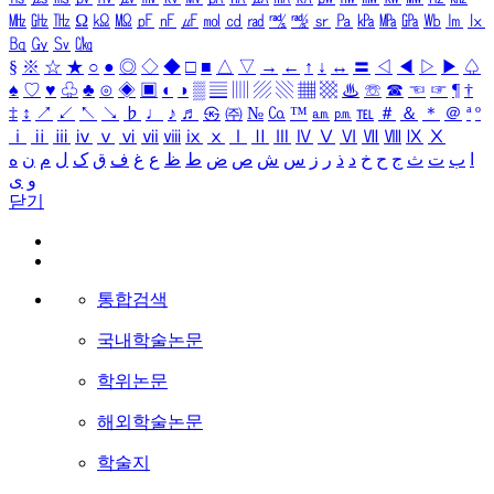
㎒
㎓
㎔
Ω
㏀
㏁
㎊
㎋
㎌
㏖
㏅
㎭
㎮
㎯
㏛
㎩
㎪
㎫
㎬
㏝
㏐
㏓
㏃
㏉
㏜
㏆
§
※
☆
★
○
●
◎
◇
◆
□
■
△
▽
→
←
↑
↓
↔
〓
◁
◀
▷
▶
♤
♠
♡
♥
♧
♣
⊙
◈
▣
◐
◑
▒
▤
▥
▨
▧
▦
▩
♨
☏
☎
☜
☞
¶
†
‡
↕
↗
↙
↖
↘
♭
♩
♪
♬
㉿
㈜
№
㏇
™
㏂
㏘
℡
＃
＆
＊
＠
ª
º
ⅰ
ⅱ
ⅲ
ⅳ
ⅴ
ⅵ
ⅶ
ⅷ
ⅸ
ⅹ
Ⅰ
Ⅱ
Ⅲ
Ⅳ
Ⅴ
Ⅵ
Ⅶ
Ⅷ
Ⅸ
Ⅹ
ا
ب
ت
ث
ج
ح
خ
د
ذ
ر
ز
س
ش
ص
ض
ط
ظ
ع
غ
ف
ق
ک
ل
م
ن
ه
و
ی
닫기
통합검색
국내학술논문
학위논문
해외학술논문
학술지