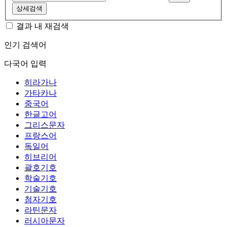
상세검색
결과 내 재검색
인기 검색어
다국어 입력
히라가나
가타카나
중국어
한글고어
그리스문자
프랑스어
독일어
히브리어
괄호기호
학술기호
기술기호
첨자기호
라틴문자
러시아문자