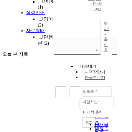
1978
Harlo
(1)
1982
작성언어
영어
복
(2)
사/
자료형태
대
단행
출
본
(2)
신
청
오늘 본 자료
내보내기
내책장담기
한글로보기
정확도순
내림차순
정확도
순
10개씩 출력
내림차순
인기도
순
조회
10개씩
연도순
출력