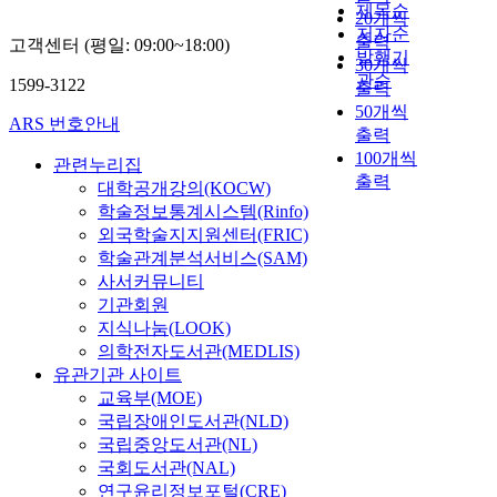
제목순
20개씩
저자순
출력
고객센터 (평일: 09:00~18:00)
발행기
30개씩
관순
1599-3122
출력
50개씩
ARS 번호안내
출력
100개씩
관련누리집
출력
대학공개강의(KOCW)
학술정보통계시스템(Rinfo)
외국학술지지원센터(FRIC)
학술관계분석서비스(SAM)
사서커뮤니티
기관회원
지식나눔(LOOK)
의학전자도서관(MEDLIS)
유관기관 사이트
교육부(MOE)
국립장애인도서관(NLD)
국립중앙도서관(NL)
국회도서관(NAL)
연구윤리정보포털(CRE)