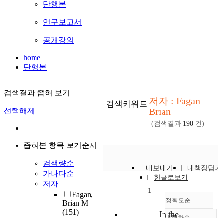
단행본
연구보고서
공개강의
home
단행본
검색결과 좁혀 보기
저자 : Fagan
검색키워드
Brian
선택해제
(검색결과
190
건)
좁혀본 항목 보기순서
검색량순
내보내기
내책장담
가나다순
한글로보기
저자
1
Fagan,
정확도순
Brian M
(151)
In the
내림차순