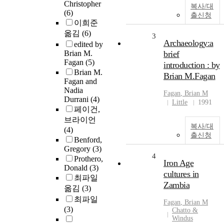
Christopher
복사/대
(6)
출신청
이희준
옮김
(6)
3
Archaeology:a
edited by
Brian M.
brief
Fagan
(5)
introduction : by
Brian M.
Brian M.Fagan
Fagan and
Nadia
Fagan
,
Brian
M
Durrani
(4)
Little
1991
페이건,
브라이언
복사/대
(4)
출신청
Benford,
Gregory
(3)
4
Prothero,
Iron Age
Donald
(3)
cultures in
최파일
Zambia
옮김
(3)
최파일
Fagan
,
Brian
M
(3)
Chatto &
Windus