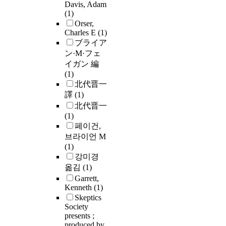
Davis, Adam
(1)
Orser,
Charles E
(1)
ブライア
ン·M·フェ
イガン 編
(1)
北代晋一
譯
(1)
北代晋一
(1)
페이건,
브라이언 M
(1)
강미경
옮김
(1)
Garrett,
Kenneth
(1)
Skeptics
Society
presents ;
produced by