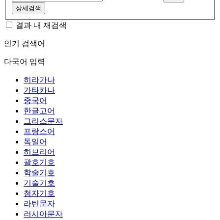
상세검색
결과 내 재검색
인기 검색어
다국어 입력
히라가나
가타카나
중국어
한글고어
그리스문자
프랑스어
독일어
히브리어
괄호기호
학술기호
기술기호
첨자기호
라틴문자
러시아문자