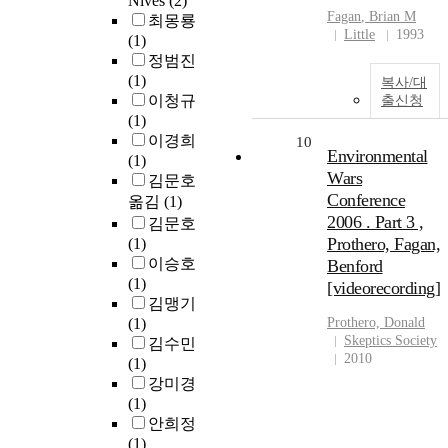
Nives
(2)
Fagan
,
Brian
M
최몽룡
Little
1993
(1)
정범진
(1)
복사/대
이청규
출신청
(1)
이경희
10
Environmental
(1)
Wars
김문호
Conference
옮김
(1)
2006 . Part 3 ,
김문호
Prothero, Fagan,
(1)
이승호
Benford
(1)
[videorecording]
김맹기
(1)
Prothero, Donald
Skeptics Society
김수민
2010
(1)
강미경
(1)
안희정
(1)