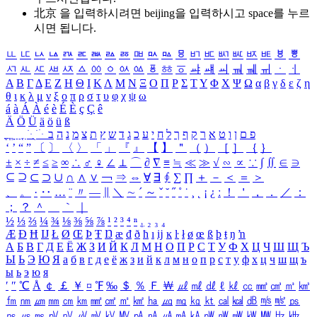
北京 을 입력하시려면
beijing
을 입력하시고 space를 누르
시면 됩니다.
ㅥ
ㅦ
ㅧ
ㅨ
ㅩ
ㅪ
ㅫ
ㅬ
ㅭ
ㅮ
ㅯ
ㅰ
ㅱ
ㅲ
ㅳ
ㅴ
ㅵ
ㅶ
ㅷ
ㅸ
ㅹ
ㅺ
ㅻ
ㅼ
ㅽ
ㅾ
ㅿ
ㆀ
ㆁ
ㆂ
ㆃ
ㆄ
ㆅ
ㆆ
ㆇ
ㆈ
ㆉ
ㆊ
ㆋ
ㆌ
ㆍ
ㆎ
Α
Β
Γ
Δ
Ε
Ζ
Η
Θ
Ι
Κ
Λ
Μ
Ν
Ξ
Ο
Π
Ρ
Σ
Τ
Υ
Φ
Χ
Ψ
Ω
α
β
γ
δ
ε
ζ
η
θ
ι
κ
λ
μ
ν
ξ
ο
π
ρ
σ
τ
υ
φ
χ
ψ
ω
á
à
Á
À
é
è
É
È
ç
Ç
ê
Ä
Ö
Ü
ä
ö
ü
ß
ְ
ֳ
ֲ
ֱ
ָ
ַ
ֵ
ֶ
ִ
ֹ
ּ
ֻ
ׂ
ׁ
ּ
ב
ה
נ
מ
צ
ת
ץ
ש
ד
ג
כ
ע
י
ח
ל
ך
ף
ק
ר
א
ט
ו
ן
ם
פ
‘
’
“
”
〔
〕
〈
〉
「
」
『
』
【
】
＂
（
）
［
］
｛
｝
±
×
÷
≠
≤
≥
∞
∴
♂
♀
∠
⊥
⌒
∂
∇
≡
≒
≪
≫
√
∽
∝
∵
∫
∬
∈
∋
⊆
⊇
⊂
⊃
∪
∩
∧
∨
￢
⇒
⇔
∀
∃
∮
∑
∏
＋
－
＜
＝
＞
、
。
·
‥
…
¨
〃
―
∥
＼
∼
´
～
ˇ
˘
˝
˚
˙
¸
˛
¡
¿
ː
！
＇
，
．
／
：
；
？
＾
＿
｀
｜
½
⅓
⅔
¼
¾
⅛
⅜
⅝
⅞
¹
²
³
⁴
ⁿ
₁
₂
₃
₄
Æ
Ð
Ħ
Ĳ
Ł
Ø
Œ
Þ
Ŧ
Ŋ
æ
đ
ð
ħ
ı
ĳ
ĸ
ŀ
ł
ø
œ
ß
þ
ŧ
ŋ
ŉ
А
Б
В
Г
Д
Е
Ё
Ж
З
И
Й
К
Л
М
Н
О
П
Р
С
Т
У
Ф
Х
Ц
Ч
Ш
Щ
Ъ
Ы
Ь
Э
Ю
Я
а
б
в
г
д
е
ё
ж
з
и
й
к
л
м
н
о
п
р
с
т
у
ф
х
ц
ч
ш
щ
ъ
ы
ь
э
ю
я
′
″
℃
Å
￠
￡
￥
¤
℉
‰
＄
％
Ｆ
￦
㎕
㎖
㎗
ℓ
㎘
㏄
㎣
㎤
㎥
㎦
㎙
㎚
㎛
㎜
㎝
㎞
㎟
㎠
㎡
㎢
㏊
㎍
㎎
㎏
㏏
㎈
㎉
㏈
㎧
㎨
㎰
㎱
㎲
㎳
㎴
㎵
㎶
㎷
㎸
㎹
㎀
㎁
㎂
㎃
㎄
㎺
㎻
㎽
㎾
㎿
㎐
㎑