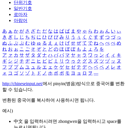
단위기호
일반기호
로마자
아랍어
あ
ぁ
か
が
さ
ざ
た
だ
な
は
ば
ぱ
ま
や
ゃ
ら
わ
ゎ
ん
い
ぃ
き
ぎ
し
じ
ち
ぢ
に
ひ
び
ぴ
み
り
う
ぅ
く
ぐ
す
ず
つ
づ
っ
ぬ
ふ
ぶ
ぷ
む
ゆ
ゅ
る
え
ぇ
け
げ
せ
ぜ
て
で
ね
へ
べ
ぺ
め
れ
お
ぉ
こ
ご
そ
ぞ
と
ど
の
ほ
ぼ
ぽ
も
よ
ょ
ろ
を
ア
ァ
カ
サ
ザ
タ
ダ
ナ
ハ
バ
パ
マ
ヤ
ャ
ラ
ワ
ヮ
ン
イ
ィ
キ
ギ
シ
ジ
チ
ヂ
ニ
ヒ
ビ
ピ
ミ
リ
ウ
ゥ
ク
グ
ス
ズ
ツ
ヅ
ッ
ヌ
フ
ブ
プ
ム
ユ
ュ
ル
エ
ェ
ケ
ゲ
セ
ゼ
テ
デ
ヘ
ベ
ペ
メ
レ
オ
ォ
コ
ゴ
ソ
ゾ
ト
ド
ノ
ホ
ボ
ポ
モ
ヨ
ョ
ロ
ヲ
―
http://chineseinput.net/
에서 pinyin(병음)방식으로 중국어를 변환
할 수 있습니다.
변환된 중국어를 복사하여 사용하시면 됩니다.
예시)
中文 을 입력하시려면
zhongwen
을 입력하시고 space를
누르시면됩니다.