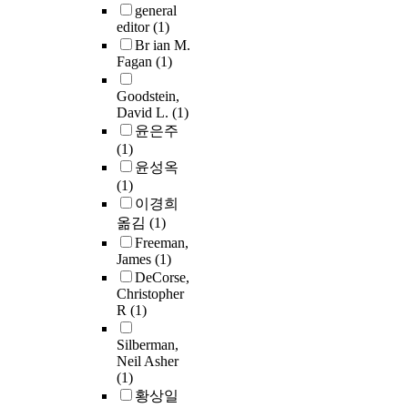
general
editor
(1)
Br ian M.
Fagan
(1)
Goodstein,
David L.
(1)
윤은주
(1)
윤성옥
(1)
이경희
옮김
(1)
Freeman,
James
(1)
DeCorse,
Christopher
R
(1)
Silberman,
Neil Asher
(1)
황상일