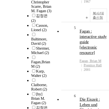
1967
Christopher
Scarre, Brian
M. Fagan
(3)
복사/대
김정은
출신청
(2)
Casson,
5
Lionel
(2)
Fagan :
interactive study
Baltimore,
guide
David
(2)
[electronic
Shermer,
resource]
Michael
(2)
Fagan
,
Brian
M
Fagan,Brian
Prentice Hall
M
(2)
2001
Karp,
Walter
(2)
Claiborne,
Robert
(2)
[by]
6
Brian M.
Die Eiszeit :
Fagan
(2)
Leben und
김정은