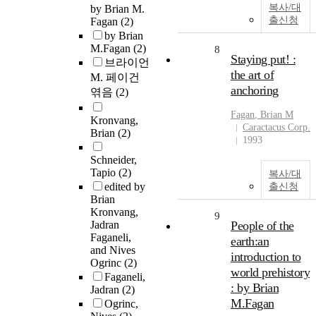
복사/대
by Brian M.
출신청
Fagan
(2)
by Brian
M.Fagan
(2)
8
Staying put! :
브라이언
the art of
M. 페이건
anchoring
엮음
(2)
Fagan
,
Brian
M
Kronvang,
Caractacus Corp.
Brian
(2)
1993
Schneider,
Tapio
(2)
복사/대
edited by
출신청
Brian
Kronvang,
9
Jadran
People of the
Faganeli,
earth:an
and Nives
introduction to
Ogrinc
(2)
world prehistory
Faganeli,
: by Brian
Jadran
(2)
M.Fagan
Ogrinc,