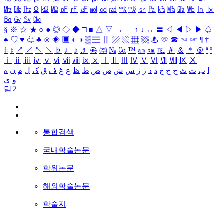
㎒
㎓
㎔
Ω
㏀
㏁
㎊
㎋
㎌
㏖
㏅
㎭
㎮
㎯
㏛
㎩
㎪
㎫
㎬
㏝
㏐
㏓
㏃
㏉
㏜
㏆
§
※
☆
★
○
●
◎
◇
◆
□
■
△
▽
→
←
↑
↓
↔
〓
◁
◀
▷
▶
♤
♠
♡
♥
♧
♣
⊙
◈
▣
◐
◑
▒
▤
▥
▨
▧
▦
▩
♨
☏
☎
☜
☞
¶
†
‡
↕
↗
↙
↖
↘
♭
♩
♪
♬
㉿
㈜
№
㏇
™
㏂
㏘
℡
＃
＆
＊
＠
ª
º
ⅰ
ⅱ
ⅲ
ⅳ
ⅴ
ⅵ
ⅶ
ⅷ
ⅸ
ⅹ
Ⅰ
Ⅱ
Ⅲ
Ⅳ
Ⅴ
Ⅵ
Ⅶ
Ⅷ
Ⅸ
Ⅹ
ا
ب
ت
ث
ج
ح
خ
د
ذ
ر
ز
س
ش
ص
ض
ط
ظ
ع
غ
ف
ق
ک
ل
م
ن
ه
و
ی
닫기
통합검색
국내학술논문
학위논문
해외학술논문
학술지