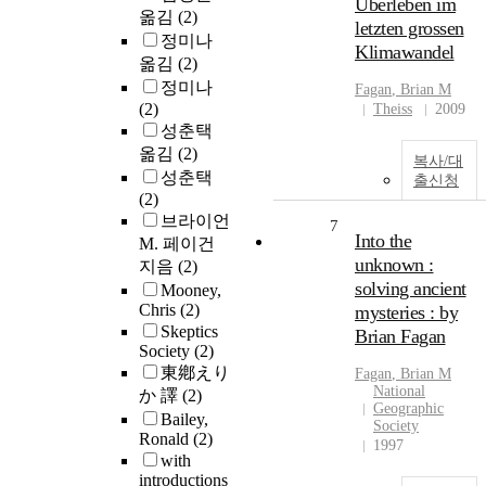
Überleben im
옮김
(2)
letzten grossen
정미나
Klimawandel
옮김
(2)
정미나
Fagan
,
Brian
M
(2)
Theiss
2009
성춘택
옮김
(2)
복사/대
성춘택
출신청
(2)
브라이언
7
Into the
M. 페이건
unknown :
지음
(2)
solving ancient
Mooney,
Chris
(2)
mysteries : by
Skeptics
Brian Fagan
Society
(2)
東鄕えり
Fagan
,
Brian
M
National
か 譯
(2)
Geographic
Bailey,
Society
Ronald
(2)
1997
with
introductions