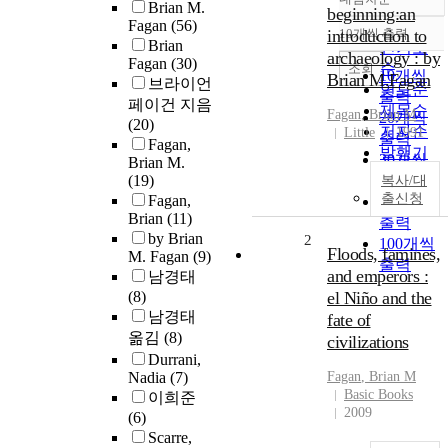
정확도
Brian M.
beginning:an
Fagan
(56)
순
introduction to
10개씩 출력
내림차순
Brian
인기도
archaeology : by
Fagan
(30)
순
조회
10개씩
Brian M.Fagan
브라이언
연도순
출력
페이건 지음
제목순
Fagan
,
Brian
M
20개씩
(20)
저자순
Little
1991
출력
Fagan,
발행기
30개씩
Brian M.
관순
(19)
출력
복사/대
출신청
Fagan,
50개씩
Brian
(11)
출력
by Brian
2
100개씩
Floods, famines,
M. Fagan
(9)
출력
and emperors :
남경태
(8)
el Niño and the
남경태
fate of
옮김
(8)
civilizations
Durrani,
Nadia
(7)
Fagan
,
Brian
M
Basic Books
이희준
2009
(6)
Scarre,