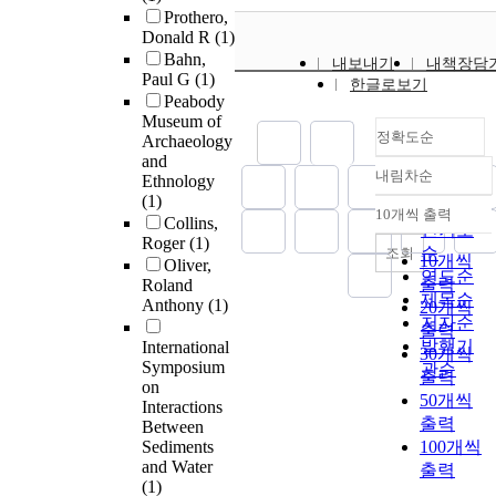
Prothero,
Donald R
(1)
Bahn,
내보내기
내책장담
Paul G
(1)
한글로보기
Peabody
Museum of
정확도순
Archaeology
and
내림차순
Ethnology
정확도
(1)
순
10개씩 출력
내림차순
Collins,
인기도
Roger
(1)
순
조회
10개씩
Oliver,
연도순
출력
Roland
제목순
Anthony
(1)
20개씩
저자순
출력
발행기
International
30개씩
Symposium
관순
출력
on
50개씩
Interactions
출력
Between
Sediments
100개씩
and Water
출력
(1)