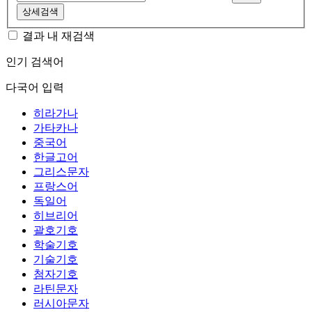
상세검색
결과 내 재검색
인기 검색어
다국어 입력
히라가나
가타카나
중국어
한글고어
그리스문자
프랑스어
독일어
히브리어
괄호기호
학술기호
기술기호
첨자기호
라틴문자
러시아문자