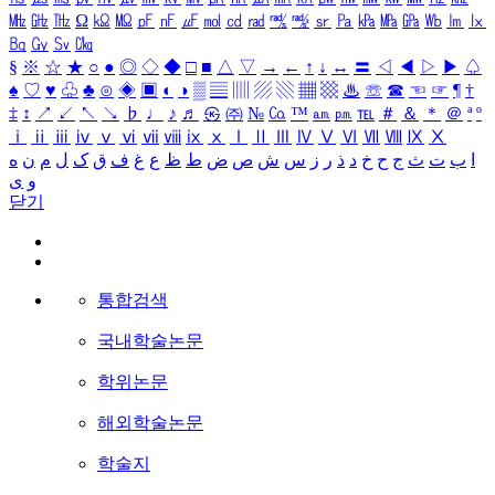
㎒
㎓
㎔
Ω
㏀
㏁
㎊
㎋
㎌
㏖
㏅
㎭
㎮
㎯
㏛
㎩
㎪
㎫
㎬
㏝
㏐
㏓
㏃
㏉
㏜
㏆
§
※
☆
★
○
●
◎
◇
◆
□
■
△
▽
→
←
↑
↓
↔
〓
◁
◀
▷
▶
♤
♠
♡
♥
♧
♣
⊙
◈
▣
◐
◑
▒
▤
▥
▨
▧
▦
▩
♨
☏
☎
☜
☞
¶
†
‡
↕
↗
↙
↖
↘
♭
♩
♪
♬
㉿
㈜
№
㏇
™
㏂
㏘
℡
＃
＆
＊
＠
ª
º
ⅰ
ⅱ
ⅲ
ⅳ
ⅴ
ⅵ
ⅶ
ⅷ
ⅸ
ⅹ
Ⅰ
Ⅱ
Ⅲ
Ⅳ
Ⅴ
Ⅵ
Ⅶ
Ⅷ
Ⅸ
Ⅹ
ا
ب
ت
ث
ج
ح
خ
د
ذ
ر
ز
س
ش
ص
ض
ط
ظ
ع
غ
ف
ق
ک
ل
م
ن
ه
و
ی
닫기
통합검색
국내학술논문
학위논문
해외학술논문
학술지