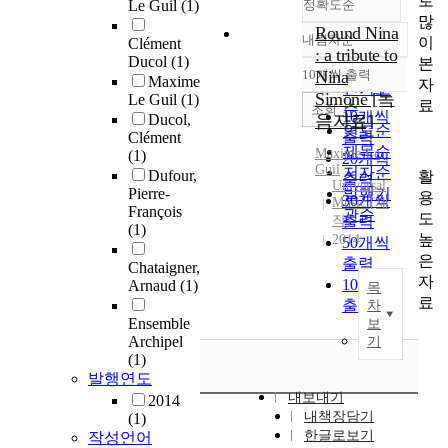
로
Le Guil
(1)
정확도순
많
Round Nina
내림차순
이
Clément
정확도
: a tribute to
Ducol
(1)
본
순
10개씩 출력
Nina
Maxime
내림차순
자
인기도
Simone [녹
Le Guil
(1)
료
순
조회
10개씩
Ducol,
음자료]
연도순
Clément
출력
제목순
Maxime Le
(1)
20개씩
Guil
저자순
Dufour,
활
출력
Universal
Pierre-
발행기
용
30개씩
Music [제
François
관순
도
작]
출력
(1)
높
2014
50개씩
은
출력
Chataigner,
자
100개씩
Arnaud
(1)
목
료
출력
차
Ensemble
보
Archipel
기
(1)
발행연도
내보내기
2014
내책장담기
(1)
한글로보기
작성언어