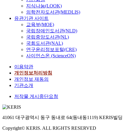
지식나눔(LOOK)
의학전자도서관(MEDLIS)
유관기관 사이트
교육부(MOE)
국립장애인도서관(NLD)
국립중앙도서관(NL)
국회도서관(NAL)
연구윤리정보포털(CRE)
사이언스온 (ScienceON)
이용약관
개인정보처리방침
개인정보 재동의
기관소개
저작물 게시중단요청
41061 대구광역시 동구 동내로 64(동내동1119) KERIS빌딩
Copyright© KERIS. ALL RIGHTS RESERVED