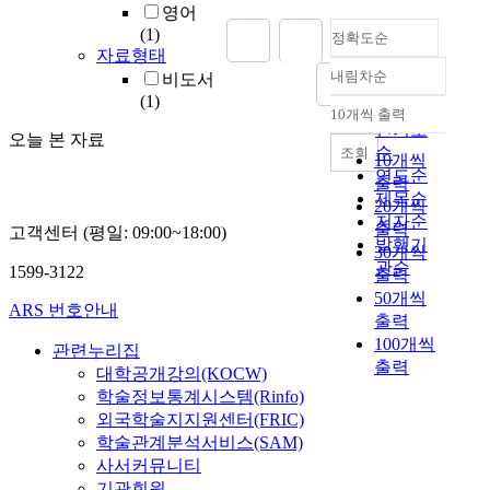
영어
(1)
정확도순
자료형태
내림차순
비도서
정확도
(1)
순
10개씩 출력
내림차순
인기도
오늘 본 자료
순
조회
10개씩
연도순
출력
제목순
20개씩
저자순
출력
고객센터 (평일: 09:00~18:00)
발행기
30개씩
관순
1599-3122
출력
50개씩
ARS 번호안내
출력
100개씩
관련누리집
출력
대학공개강의(KOCW)
학술정보통계시스템(Rinfo)
외국학술지지원센터(FRIC)
학술관계분석서비스(SAM)
사서커뮤니티
기관회원