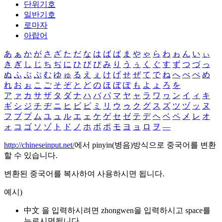
단위기호
일반기호
로마자
아랍어
あ
ぁ
か
が
さ
ざ
た
だ
な
は
ば
ぱ
ま
や
ゃ
ら
わ
ゎ
ん
い
ぃ
き
ぎ
し
じ
ち
ぢ
に
ひ
び
ぴ
み
り
う
ぅ
く
ぐ
す
ず
つ
づ
っ
ぬ
ふ
ぶ
ぷ
む
ゆ
ゅ
る
え
ぇ
け
げ
せ
ぜ
て
で
ね
へ
べ
ぺ
め
れ
お
ぉ
こ
ご
そ
ぞ
と
ど
の
ほ
ぼ
ぽ
も
よ
ょ
ろ
を
ア
ァ
カ
サ
ザ
タ
ダ
ナ
ハ
バ
パ
マ
ヤ
ャ
ラ
ワ
ヮ
ン
イ
ィ
キ
ギ
シ
ジ
チ
ヂ
ニ
ヒ
ビ
ピ
ミ
リ
ウ
ゥ
ク
グ
ス
ズ
ツ
ヅ
ッ
ヌ
フ
ブ
プ
ム
ユ
ュ
ル
エ
ェ
ケ
ゲ
セ
ゼ
テ
デ
ヘ
ベ
ペ
メ
レ
オ
ォ
コ
ゴ
ソ
ゾ
ト
ド
ノ
ホ
ボ
ポ
モ
ヨ
ョ
ロ
ヲ
―
http://chineseinput.net/
에서 pinyin(병음)방식으로 중국어를 변환
할 수 있습니다.
변환된 중국어를 복사하여 사용하시면 됩니다.
예시)
中文 을 입력하시려면
zhongwen
을 입력하시고 space를
누르시면됩니다.