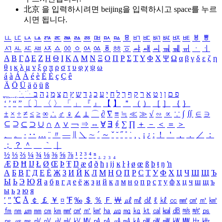
北京 을 입력하시려면
beijing
을 입력하시고 space를 누르
시면 됩니다.
ㅥ
ㅦ
ㅧ
ㅨ
ㅩ
ㅪ
ㅫ
ㅬ
ㅭ
ㅮ
ㅯ
ㅰ
ㅱ
ㅲ
ㅳ
ㅴ
ㅵ
ㅶ
ㅷ
ㅸ
ㅹ
ㅺ
ㅻ
ㅼ
ㅽ
ㅾ
ㅿ
ㆀ
ㆁ
ㆂ
ㆃ
ㆄ
ㆅ
ㆆ
ㆇ
ㆈ
ㆉ
ㆊ
ㆋ
ㆌ
ㆍ
ㆎ
Α
Β
Γ
Δ
Ε
Ζ
Η
Θ
Ι
Κ
Λ
Μ
Ν
Ξ
Ο
Π
Ρ
Σ
Τ
Υ
Φ
Χ
Ψ
Ω
α
β
γ
δ
ε
ζ
η
θ
ι
κ
λ
μ
ν
ξ
ο
π
ρ
σ
τ
υ
φ
χ
ψ
ω
á
à
Á
À
é
è
É
È
ç
Ç
ê
Ä
Ö
Ü
ä
ö
ü
ß
ְ
ֳ
ֲ
ֱ
ָ
ַ
ֵ
ֶ
ִ
ֹ
ּ
ֻ
ׂ
ׁ
ּ
ב
ה
נ
מ
צ
ת
ץ
ש
ד
ג
כ
ע
י
ח
ל
ך
ף
ק
ר
א
ט
ו
ן
ם
פ
‘
’
“
”
〔
〕
〈
〉
「
」
『
』
【
】
＂
（
）
［
］
｛
｝
±
×
÷
≠
≤
≥
∞
∴
♂
♀
∠
⊥
⌒
∂
∇
≡
≒
≪
≫
√
∽
∝
∵
∫
∬
∈
∋
⊆
⊇
⊂
⊃
∪
∩
∧
∨
￢
⇒
⇔
∀
∃
∮
∑
∏
＋
－
＜
＝
＞
、
。
·
‥
…
¨
〃
―
∥
＼
∼
´
～
ˇ
˘
˝
˚
˙
¸
˛
¡
¿
ː
！
＇
，
．
／
：
；
？
＾
＿
｀
｜
½
⅓
⅔
¼
¾
⅛
⅜
⅝
⅞
¹
²
³
⁴
ⁿ
₁
₂
₃
₄
Æ
Ð
Ħ
Ĳ
Ł
Ø
Œ
Þ
Ŧ
Ŋ
æ
đ
ð
ħ
ı
ĳ
ĸ
ŀ
ł
ø
œ
ß
þ
ŧ
ŋ
ŉ
А
Б
В
Г
Д
Е
Ё
Ж
З
И
Й
К
Л
М
Н
О
П
Р
С
Т
У
Ф
Х
Ц
Ч
Ш
Щ
Ъ
Ы
Ь
Э
Ю
Я
а
б
в
г
д
е
ё
ж
з
и
й
к
л
м
н
о
п
р
с
т
у
ф
х
ц
ч
ш
щ
ъ
ы
ь
э
ю
я
′
″
℃
Å
￠
￡
￥
¤
℉
‰
＄
％
Ｆ
￦
㎕
㎖
㎗
ℓ
㎘
㏄
㎣
㎤
㎥
㎦
㎙
㎚
㎛
㎜
㎝
㎞
㎟
㎠
㎡
㎢
㏊
㎍
㎎
㎏
㏏
㎈
㎉
㏈
㎧
㎨
㎰
㎱
㎲
㎳
㎴
㎵
㎶
㎷
㎸
㎹
㎀
㎁
㎂
㎃
㎄
㎺
㎻
㎽
㎾
㎿
㎐
㎑