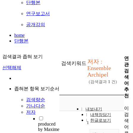
단행본
연구보고서
공개강의
home
단행본
검색결과 좁혀 보기
연
저자 :
검색키워드
관
Ensemble
선택해제
검
Archipel
색
(검색결과
1
건)
어
좁혀본 항목 보기순서
추
천
검색량순
가나다순
이
내보내기
저자
검
내책장담기
색
한글로보기
1
produced
어
by Maxime