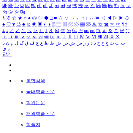
㎒
㎓
㎔
Ω
㏀
㏁
㎊
㎋
㎌
㏖
㏅
㎭
㎮
㎯
㏛
㎩
㎪
㎫
㎬
㏝
㏐
㏓
㏃
㏉
㏜
㏆
§
※
☆
★
○
●
◎
◇
◆
□
■
△
▽
→
←
↑
↓
↔
〓
◁
◀
▷
▶
♤
♠
♡
♥
♧
♣
⊙
◈
▣
◐
◑
▒
▤
▥
▨
▧
▦
▩
♨
☏
☎
☜
☞
¶
†
‡
↕
↗
↙
↖
↘
♭
♩
♪
♬
㉿
㈜
№
㏇
™
㏂
㏘
℡
＃
＆
＊
＠
ª
º
ⅰ
ⅱ
ⅲ
ⅳ
ⅴ
ⅵ
ⅶ
ⅷ
ⅸ
ⅹ
Ⅰ
Ⅱ
Ⅲ
Ⅳ
Ⅴ
Ⅵ
Ⅶ
Ⅷ
Ⅸ
Ⅹ
ا
ب
ت
ث
ج
ح
خ
د
ذ
ر
ز
س
ش
ص
ض
ط
ظ
ع
غ
ف
ق
ک
ل
م
ن
ه
و
ی
닫기
통합검색
국내학술논문
학위논문
해외학술논문
학술지