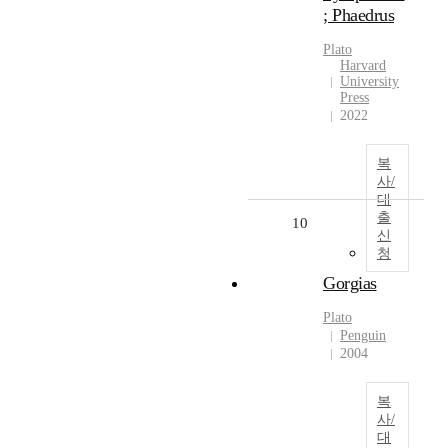
; Phaedrus
Plato
Harvard
University
Press
2022
복
사/
대
출
10
신
청
Gorgias
Plato
Penguin
2004
복
사/
대