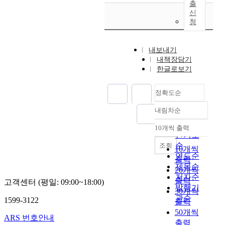
출
신
청
내보내기
내책장담기
한글로보기
정확도순
내림차순
정확도
순
10개씩 출력
내림차순
인기도
순
조회
10개씩
연도순
출력
제목순
20개씩
저자순
출력
고객센터 (평일: 09:00~18:00)
발행기
30개씩
관순
1599-3122
출력
50개씩
ARS 번호안내
출력