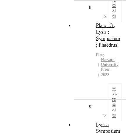
대
출
8
신
청
Plato . 3 ,
Lysis ;
Symposium
; Phaedrus
Plato
Harvard
University
Press
2022
복
사/
대
출
9
신
청
Lysis :
Symposium