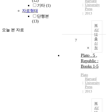
(12)
Harvard
University
기타
(1)
Press
자료형태
2013
단행본
(13)
복
오늘 본 자료
사/
대
출
7
신
청
Plato . 5 ,
Republic :
Books 1-5
Plato
Harvard
University
Press
2013
복
사/