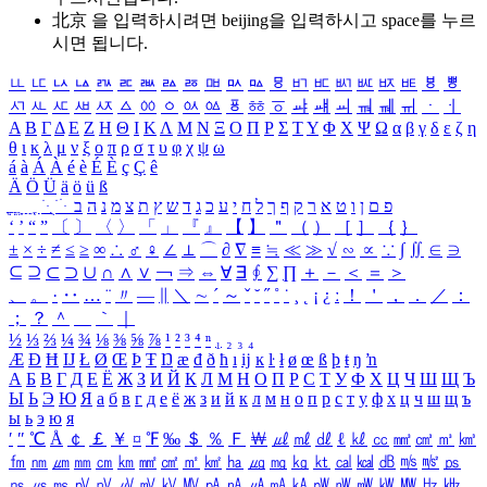
北京 을 입력하시려면
beijing
을 입력하시고 space를 누르
시면 됩니다.
ㅥ
ㅦ
ㅧ
ㅨ
ㅩ
ㅪ
ㅫ
ㅬ
ㅭ
ㅮ
ㅯ
ㅰ
ㅱ
ㅲ
ㅳ
ㅴ
ㅵ
ㅶ
ㅷ
ㅸ
ㅹ
ㅺ
ㅻ
ㅼ
ㅽ
ㅾ
ㅿ
ㆀ
ㆁ
ㆂ
ㆃ
ㆄ
ㆅ
ㆆ
ㆇ
ㆈ
ㆉ
ㆊ
ㆋ
ㆌ
ㆍ
ㆎ
Α
Β
Γ
Δ
Ε
Ζ
Η
Θ
Ι
Κ
Λ
Μ
Ν
Ξ
Ο
Π
Ρ
Σ
Τ
Υ
Φ
Χ
Ψ
Ω
α
β
γ
δ
ε
ζ
η
θ
ι
κ
λ
μ
ν
ξ
ο
π
ρ
σ
τ
υ
φ
χ
ψ
ω
á
à
Á
À
é
è
É
È
ç
Ç
ê
Ä
Ö
Ü
ä
ö
ü
ß
ְ
ֳ
ֲ
ֱ
ָ
ַ
ֵ
ֶ
ִ
ֹ
ּ
ֻ
ׂ
ׁ
ּ
ב
ה
נ
מ
צ
ת
ץ
ש
ד
ג
כ
ע
י
ח
ל
ך
ף
ק
ר
א
ט
ו
ן
ם
פ
‘
’
“
”
〔
〕
〈
〉
「
」
『
』
【
】
＂
（
）
［
］
｛
｝
±
×
÷
≠
≤
≥
∞
∴
♂
♀
∠
⊥
⌒
∂
∇
≡
≒
≪
≫
√
∽
∝
∵
∫
∬
∈
∋
⊆
⊇
⊂
⊃
∪
∩
∧
∨
￢
⇒
⇔
∀
∃
∮
∑
∏
＋
－
＜
＝
＞
、
。
·
‥
…
¨
〃
―
∥
＼
∼
´
～
ˇ
˘
˝
˚
˙
¸
˛
¡
¿
ː
！
＇
，
．
／
：
；
？
＾
＿
｀
｜
½
⅓
⅔
¼
¾
⅛
⅜
⅝
⅞
¹
²
³
⁴
ⁿ
₁
₂
₃
₄
Æ
Ð
Ħ
Ĳ
Ł
Ø
Œ
Þ
Ŧ
Ŋ
æ
đ
ð
ħ
ı
ĳ
ĸ
ŀ
ł
ø
œ
ß
þ
ŧ
ŋ
ŉ
А
Б
В
Г
Д
Е
Ё
Ж
З
И
Й
К
Л
М
Н
О
П
Р
С
Т
У
Ф
Х
Ц
Ч
Ш
Щ
Ъ
Ы
Ь
Э
Ю
Я
а
б
в
г
д
е
ё
ж
з
и
й
к
л
м
н
о
п
р
с
т
у
ф
х
ц
ч
ш
щ
ъ
ы
ь
э
ю
я
′
″
℃
Å
￠
￡
￥
¤
℉
‰
＄
％
Ｆ
￦
㎕
㎖
㎗
ℓ
㎘
㏄
㎣
㎤
㎥
㎦
㎙
㎚
㎛
㎜
㎝
㎞
㎟
㎠
㎡
㎢
㏊
㎍
㎎
㎏
㏏
㎈
㎉
㏈
㎧
㎨
㎰
㎱
㎲
㎳
㎴
㎵
㎶
㎷
㎸
㎹
㎀
㎁
㎂
㎃
㎄
㎺
㎻
㎽
㎾
㎿
㎐
㎑