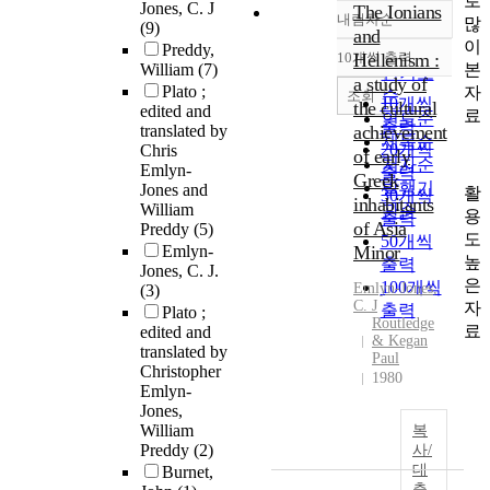
로
Jones, C. J
The Ionians
내림차순
많
정확도
(9)
and
이
Preddy,
순
10개씩 출력
Hellenism :
내림차순
본
William
(7)
인기도
a study of
Plato ;
자
순
조회
10개씩
the cultural
edited and
료
연도순
출력
translated by
achievement
제목순
20개씩
Chris
of early
저자순
Emlyn-
출력
Greek
발행기
Jones and
활
30개씩
inhabitants
William
관순
용
출력
of Asia
Preddy
(5)
도
50개씩
Emlyn-
Minor
높
출력
Jones, C. J.
은
100개씩
Emlyn-Jones
,
(3)
C.
J
자
출력
Plato ;
Routledge
료
edited and
& Kegan
translated by
Paul
Christopher
1980
Emlyn-
Jones,
William
복
Preddy
(2)
사/
대
Burnet,
출