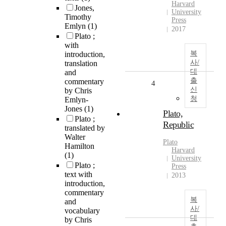
Harvard
Jones,
University
Timothy
Press
Emlyn
(1)
2017
Plato ;
with
복
introduction,
사/
translation
대
and
출
commentary
4
신
by Chris
청
Emlyn-
Jones
(1)
Plato,
Plato ;
Republic
translated by
Walter
Plato
Hamilton
Harvard
(1)
University
Plato ;
Press
text with
2013
introduction,
commentary
복
and
사/
vocabulary
대
by Chris