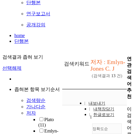
단행본
연구보고서
공개강의
home
단행본
검색결과 좁혀 보기
연
저자 : Emlyn-
검색키워드
관
Jones C. J
선택해제
검
(검색결과
13
건)
색
어
좁혀본 항목 보기순서
추
천
검색량순
내보내기
가나다순
이
내책장담기
저자
한글로보기
검
1
Plato
색
(11)
어
정확도순
Emlyn-