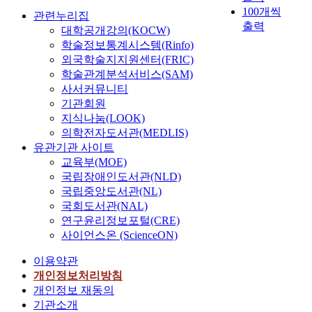
100개씩
관련누리집
출력
대학공개강의(KOCW)
학술정보통계시스템(Rinfo)
외국학술지지원센터(FRIC)
학술관계분석서비스(SAM)
사서커뮤니티
기관회원
지식나눔(LOOK)
의학전자도서관(MEDLIS)
유관기관 사이트
교육부(MOE)
국립장애인도서관(NLD)
국립중앙도서관(NL)
국회도서관(NAL)
연구윤리정보포털(CRE)
사이언스온 (ScienceON)
이용약관
개인정보처리방침
개인정보 재동의
기관소개