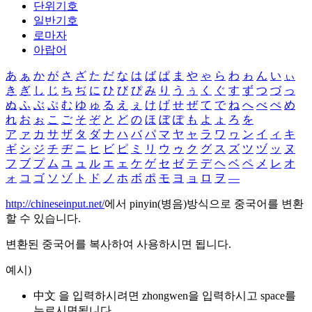
단위기호
일반기호
로마자
아랍어
あ
ぁ
か
が
さ
ざ
た
だ
な
は
ば
ぱ
ま
や
ゃ
ら
わ
ゎ
ん
い
ぃ
き
ぎ
し
じ
ち
ぢ
に
ひ
び
ぴ
み
り
う
ぅ
く
ぐ
す
ず
つ
づ
っ
ぬ
ふ
ぶ
ぷ
む
ゆ
ゅ
る
え
ぇ
け
げ
せ
ぜ
て
で
ね
へ
べ
ぺ
め
れ
お
ぉ
こ
ご
そ
ぞ
と
ど
の
ほ
ぼ
ぽ
も
よ
ょ
ろ
を
ア
ァ
カ
サ
ザ
タ
ダ
ナ
ハ
バ
パ
マ
ヤ
ャ
ラ
ワ
ヮ
ン
イ
ィ
キ
ギ
シ
ジ
チ
ヂ
ニ
ヒ
ビ
ピ
ミ
リ
ウ
ゥ
ク
グ
ス
ズ
ツ
ヅ
ッ
ヌ
フ
ブ
プ
ム
ユ
ュ
ル
エ
ェ
ケ
ゲ
セ
ゼ
テ
デ
ヘ
ベ
ペ
メ
レ
オ
ォ
コ
ゴ
ソ
ゾ
ト
ド
ノ
ホ
ボ
ポ
モ
ヨ
ョ
ロ
ヲ
―
http://chineseinput.net/
에서 pinyin(병음)방식으로 중국어를 변환
할 수 있습니다.
변환된 중국어를 복사하여 사용하시면 됩니다.
예시)
中文 을 입력하시려면
zhongwen
을 입력하시고 space를
누르시면됩니다.