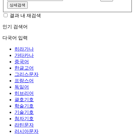
상세검색
결과 내 재검색
인기 검색어
다국어 입력
히라가나
가타카나
중국어
한글고어
그리스문자
프랑스어
독일어
히브리어
괄호기호
학술기호
기술기호
첨자기호
라틴문자
러시아문자