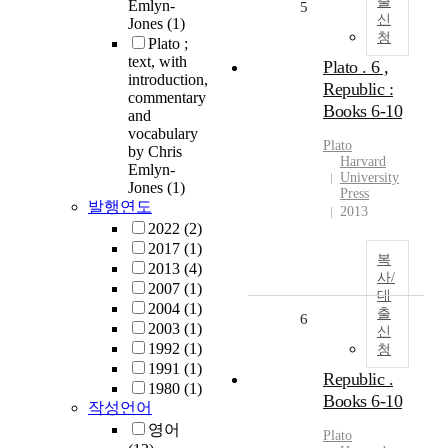
출
Emlyn-
5
신
Jones
(1)
청
Plato ;
text, with
Plato . 6 ,
introduction,
Republic :
commentary
Books 6-10
and
vocabulary
Plato
by Chris
Harvard
Emlyn-
University
Jones
(1)
Press
발행연도
2013
2022
(2)
2017
(1)
복
2013
(4)
사/
2007
(1)
대
2004
(1)
출
6
2003
(1)
신
1992
(1)
청
1991
(1)
Republic .
1980
(1)
Books 6-10
작성언어
영어
Plato