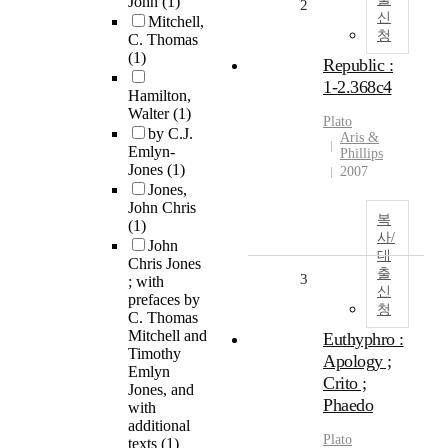
John
(1)
2
신
Mitchell,
청
C. Thomas
(1)
Republic :
1-2.368c4
Hamilton,
Walter
(1)
Plato
by C.J.
Aris &
Emlyn-
Phillips
Jones
(1)
2007
Jones,
John Chris
복
(1)
사/
John
대
Chris Jones
출
3
; with
신
prefaces by
청
C. Thomas
Mitchell and
Euthyphro :
Timothy
Apology ;
Emlyn
Crito ;
Jones, and
Phaedo
with
additional
Plato
texts
(1)