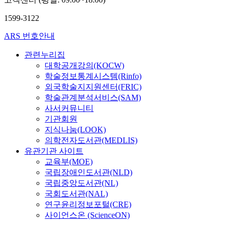
1599-3122
ARS 번호안내
관련누리집
대학공개강의(KOCW)
학술정보통계시스템(Rinfo)
외국학술지지원센터(FRIC)
학술관계분석서비스(SAM)
사서커뮤니티
기관회원
지식나눔(LOOK)
의학전자도서관(MEDLIS)
유관기관 사이트
교육부(MOE)
국립장애인도서관(NLD)
국립중앙도서관(NL)
국회도서관(NAL)
연구윤리정보포털(CRE)
사이언스온 (ScienceON)