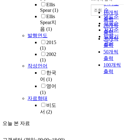
내림차순
인기도
Ellis
Spear
(1)
순
조회
10개씩
Ellis
연도순
출력
Spear지
제목순
20개씩
음
(1)
저자순
출력
발행연도
발행기
30개씩
2015
관순
출력
(1)
50개씩
2002
출력
(1)
100개씩
작성언어
출력
한국
어
(1)
영어
(1)
자료형태
비도
서
(2)
오늘 본 자료
고객센터 (평일: 09:00~18:00)