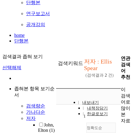
단행본
연구보고서
공개강의
home
단행본
검색결과 좁혀 보기
연관
저자 : Ellis
검색키워드
검색
Spear
선택해제
어
(검색결과
2
건)
추천
좁혀본 항목 보기순
이
서
검색
어로
내보내기
검색량순
많이
내책장담기
가나다순
한글로보기
본
1
저자
자료
John,
정확도순
Elton
(1)