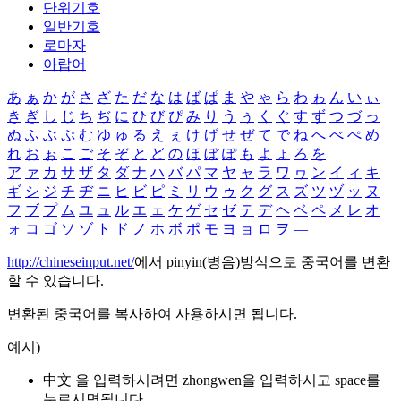
단위기호
일반기호
로마자
아랍어
あ
ぁ
か
が
さ
ざ
た
だ
な
は
ば
ぱ
ま
や
ゃ
ら
わ
ゎ
ん
い
ぃ
き
ぎ
し
じ
ち
ぢ
に
ひ
び
ぴ
み
り
う
ぅ
く
ぐ
す
ず
つ
づ
っ
ぬ
ふ
ぶ
ぷ
む
ゆ
ゅ
る
え
ぇ
け
げ
せ
ぜ
て
で
ね
へ
べ
ぺ
め
れ
お
ぉ
こ
ご
そ
ぞ
と
ど
の
ほ
ぼ
ぽ
も
よ
ょ
ろ
を
ア
ァ
カ
サ
ザ
タ
ダ
ナ
ハ
バ
パ
マ
ヤ
ャ
ラ
ワ
ヮ
ン
イ
ィ
キ
ギ
シ
ジ
チ
ヂ
ニ
ヒ
ビ
ピ
ミ
リ
ウ
ゥ
ク
グ
ス
ズ
ツ
ヅ
ッ
ヌ
フ
ブ
プ
ム
ユ
ュ
ル
エ
ェ
ケ
ゲ
セ
ゼ
テ
デ
ヘ
ベ
ペ
メ
レ
オ
ォ
コ
ゴ
ソ
ゾ
ト
ド
ノ
ホ
ボ
ポ
モ
ヨ
ョ
ロ
ヲ
―
http://chineseinput.net/
에서 pinyin(병음)방식으로 중국어를 변환
할 수 있습니다.
변환된 중국어를 복사하여 사용하시면 됩니다.
예시)
中文 을 입력하시려면
zhongwen
을 입력하시고 space를
누르시면됩니다.