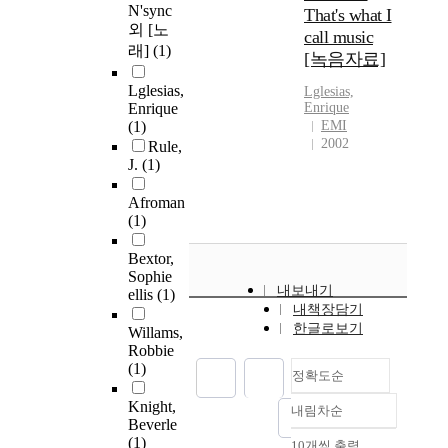
N'sync
That's what I
외 [노
call music
래]
(1)
[녹음자료]
Lglesias,
Lglesias,
Enrique
Enrique
(1)
EMI
2002
Rule,
J.
(1)
Afroman
(1)
Bextor,
Sophie
내보내기
ellis
(1)
내책장담기
한글로보기
Willams,
Robbie
(1)
정확도순
Knight,
내림차순
정확도
Beverle
순
(1)
10개씩 출력