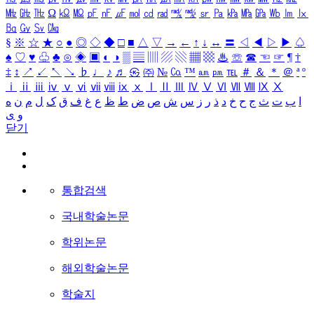
㎒
㎓
㎔
Ω
㏀
㏁
㎊
㎋
㎌
㏖
㏅
㎭
㎮
㎯
㏛
㎩
㎪
㎫
㎬
㏝
㏐
㏓
㏃
㏉
㏜
㏆
§
※
☆
★
○
●
◎
◇
◆
□
■
△
▽
→
←
↑
↓
↔
〓
◁
◀
▷
▶
♤
♠
♡
♥
♧
♣
⊙
◈
▣
◐
◑
▒
▤
▥
▨
▧
▦
▩
♨
☏
☎
☜
☞
¶
†
‡
↕
↗
↙
↖
↘
♭
♩
♪
♬
㉿
㈜
№
㏇
™
㏂
㏘
℡
＃
＆
＊
＠
ª
º
ⅰ
ⅱ
ⅲ
ⅳ
ⅴ
ⅵ
ⅶ
ⅷ
ⅸ
ⅹ
Ⅰ
Ⅱ
Ⅲ
Ⅳ
Ⅴ
Ⅵ
Ⅶ
Ⅷ
Ⅸ
Ⅹ
ا
ب
ت
ث
ج
ح
خ
د
ذ
ر
ز
س
ش
ص
ض
ط
ظ
ع
غ
ف
ق
ک
ل
م
ن
ه
و
ی
닫기
통합검색
국내학술논문
학위논문
해외학술논문
학술지