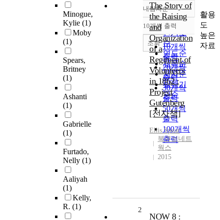
The Story of
내림차순
정확도
Minogue,
활용
the Raising
순
Kylie
(1)
도
10개씩 출력
and
내림차순
Moby
인기도
높은
Organization
(1)
순
조회
자료
10개씩
of a
연도순
출력
Regiment of
Spears,
제목순
20개씩
Britney
Volunteers
저자순
출력
(1)
in 1862 :
발행기
30개씩
Project
관순
Ashanti
출력
Gutenberg
(1)
50개씩
[전자책]
출력
Gabrielle
100개씩
Ellis
Spear
(1)
북큐브네트
출력
웍스
Furtado,
2015
Nelly
(1)
Aaliyah
(1)
Kelly,
R.
(1)
2
NOW 8 :