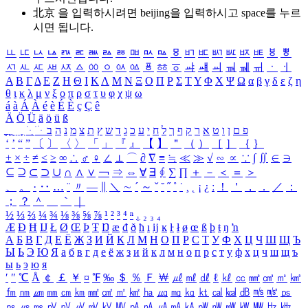
北京 을 입력하시려면
beijing
을 입력하시고 space를 누르
시면 됩니다.
ㅥ
ㅦ
ㅧ
ㅨ
ㅩ
ㅪ
ㅫ
ㅬ
ㅭ
ㅮ
ㅯ
ㅰ
ㅱ
ㅲ
ㅳ
ㅴ
ㅵ
ㅶ
ㅷ
ㅸ
ㅹ
ㅺ
ㅻ
ㅼ
ㅽ
ㅾ
ㅿ
ㆀ
ㆁ
ㆂ
ㆃ
ㆄ
ㆅ
ㆆ
ㆇ
ㆈ
ㆉ
ㆊ
ㆋ
ㆌ
ㆍ
ㆎ
Α
Β
Γ
Δ
Ε
Ζ
Η
Θ
Ι
Κ
Λ
Μ
Ν
Ξ
Ο
Π
Ρ
Σ
Τ
Υ
Φ
Χ
Ψ
Ω
α
β
γ
δ
ε
ζ
η
θ
ι
κ
λ
μ
ν
ξ
ο
π
ρ
σ
τ
υ
φ
χ
ψ
ω
á
à
Á
À
é
è
É
È
ç
Ç
ê
Ä
Ö
Ü
ä
ö
ü
ß
ְ
ֳ
ֲ
ֱ
ָ
ַ
ֵ
ֶ
ִ
ֹ
ּ
ֻ
ׂ
ׁ
ּ
ב
ה
נ
מ
צ
ת
ץ
ש
ד
ג
כ
ע
י
ח
ל
ך
ף
ק
ר
א
ט
ו
ן
ם
פ
‘
’
“
”
〔
〕
〈
〉
「
」
『
』
【
】
＂
（
）
［
］
｛
｝
±
×
÷
≠
≤
≥
∞
∴
♂
♀
∠
⊥
⌒
∂
∇
≡
≒
≪
≫
√
∽
∝
∵
∫
∬
∈
∋
⊆
⊇
⊂
⊃
∪
∩
∧
∨
￢
⇒
⇔
∀
∃
∮
∑
∏
＋
－
＜
＝
＞
、
。
·
‥
…
¨
〃
―
∥
＼
∼
´
～
ˇ
˘
˝
˚
˙
¸
˛
¡
¿
ː
！
＇
，
．
／
：
；
？
＾
＿
｀
｜
½
⅓
⅔
¼
¾
⅛
⅜
⅝
⅞
¹
²
³
⁴
ⁿ
₁
₂
₃
₄
Æ
Ð
Ħ
Ĳ
Ł
Ø
Œ
Þ
Ŧ
Ŋ
æ
đ
ð
ħ
ı
ĳ
ĸ
ŀ
ł
ø
œ
ß
þ
ŧ
ŋ
ŉ
А
Б
В
Г
Д
Е
Ё
Ж
З
И
Й
К
Л
М
Н
О
П
Р
С
Т
У
Ф
Х
Ц
Ч
Ш
Щ
Ъ
Ы
Ь
Э
Ю
Я
а
б
в
г
д
е
ё
ж
з
и
й
к
л
м
н
о
п
р
с
т
у
ф
х
ц
ч
ш
щ
ъ
ы
ь
э
ю
я
′
″
℃
Å
￠
￡
￥
¤
℉
‰
＄
％
Ｆ
￦
㎕
㎖
㎗
ℓ
㎘
㏄
㎣
㎤
㎥
㎦
㎙
㎚
㎛
㎜
㎝
㎞
㎟
㎠
㎡
㎢
㏊
㎍
㎎
㎏
㏏
㎈
㎉
㏈
㎧
㎨
㎰
㎱
㎲
㎳
㎴
㎵
㎶
㎷
㎸
㎹
㎀
㎁
㎂
㎃
㎄
㎺
㎻
㎽
㎾
㎿
㎐
㎑