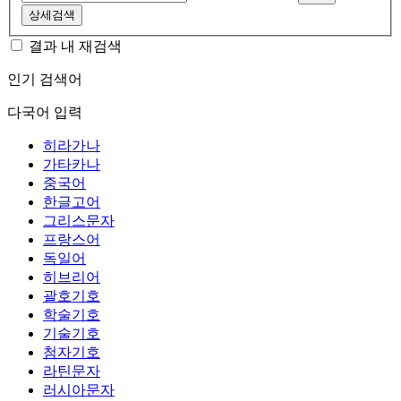
상세검색
결과 내 재검색
인기 검색어
다국어 입력
히라가나
가타카나
중국어
한글고어
그리스문자
프랑스어
독일어
히브리어
괄호기호
학술기호
기술기호
첨자기호
라틴문자
러시아문자