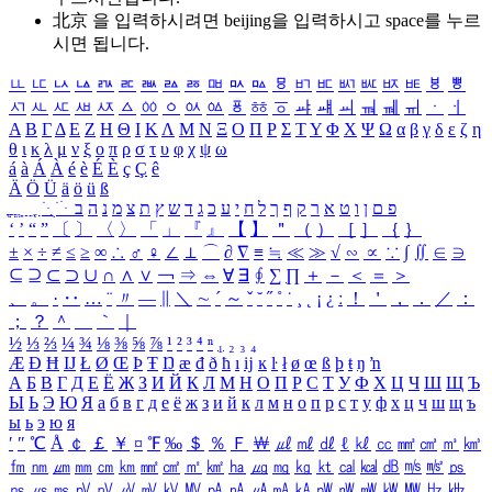
北京 을 입력하시려면
beijing
을 입력하시고 space를 누르
시면 됩니다.
ㅥ
ㅦ
ㅧ
ㅨ
ㅩ
ㅪ
ㅫ
ㅬ
ㅭ
ㅮ
ㅯ
ㅰ
ㅱ
ㅲ
ㅳ
ㅴ
ㅵ
ㅶ
ㅷ
ㅸ
ㅹ
ㅺ
ㅻ
ㅼ
ㅽ
ㅾ
ㅿ
ㆀ
ㆁ
ㆂ
ㆃ
ㆄ
ㆅ
ㆆ
ㆇ
ㆈ
ㆉ
ㆊ
ㆋ
ㆌ
ㆍ
ㆎ
Α
Β
Γ
Δ
Ε
Ζ
Η
Θ
Ι
Κ
Λ
Μ
Ν
Ξ
Ο
Π
Ρ
Σ
Τ
Υ
Φ
Χ
Ψ
Ω
α
β
γ
δ
ε
ζ
η
θ
ι
κ
λ
μ
ν
ξ
ο
π
ρ
σ
τ
υ
φ
χ
ψ
ω
á
à
Á
À
é
è
É
È
ç
Ç
ê
Ä
Ö
Ü
ä
ö
ü
ß
ְ
ֳ
ֲ
ֱ
ָ
ַ
ֵ
ֶ
ִ
ֹ
ּ
ֻ
ׂ
ׁ
ּ
ב
ה
נ
מ
צ
ת
ץ
ש
ד
ג
כ
ע
י
ח
ל
ך
ף
ק
ר
א
ט
ו
ן
ם
פ
‘
’
“
”
〔
〕
〈
〉
「
」
『
』
【
】
＂
（
）
［
］
｛
｝
±
×
÷
≠
≤
≥
∞
∴
♂
♀
∠
⊥
⌒
∂
∇
≡
≒
≪
≫
√
∽
∝
∵
∫
∬
∈
∋
⊆
⊇
⊂
⊃
∪
∩
∧
∨
￢
⇒
⇔
∀
∃
∮
∑
∏
＋
－
＜
＝
＞
、
。
·
‥
…
¨
〃
―
∥
＼
∼
´
～
ˇ
˘
˝
˚
˙
¸
˛
¡
¿
ː
！
＇
，
．
／
：
；
？
＾
＿
｀
｜
½
⅓
⅔
¼
¾
⅛
⅜
⅝
⅞
¹
²
³
⁴
ⁿ
₁
₂
₃
₄
Æ
Ð
Ħ
Ĳ
Ł
Ø
Œ
Þ
Ŧ
Ŋ
æ
đ
ð
ħ
ı
ĳ
ĸ
ŀ
ł
ø
œ
ß
þ
ŧ
ŋ
ŉ
А
Б
В
Г
Д
Е
Ё
Ж
З
И
Й
К
Л
М
Н
О
П
Р
С
Т
У
Ф
Х
Ц
Ч
Ш
Щ
Ъ
Ы
Ь
Э
Ю
Я
а
б
в
г
д
е
ё
ж
з
и
й
к
л
м
н
о
п
р
с
т
у
ф
х
ц
ч
ш
щ
ъ
ы
ь
э
ю
я
′
″
℃
Å
￠
￡
￥
¤
℉
‰
＄
％
Ｆ
￦
㎕
㎖
㎗
ℓ
㎘
㏄
㎣
㎤
㎥
㎦
㎙
㎚
㎛
㎜
㎝
㎞
㎟
㎠
㎡
㎢
㏊
㎍
㎎
㎏
㏏
㎈
㎉
㏈
㎧
㎨
㎰
㎱
㎲
㎳
㎴
㎵
㎶
㎷
㎸
㎹
㎀
㎁
㎂
㎃
㎄
㎺
㎻
㎽
㎾
㎿
㎐
㎑