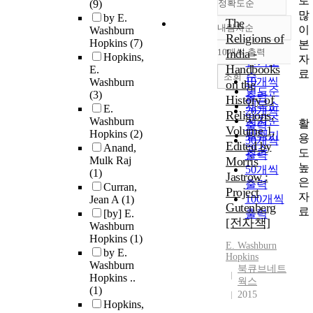
로
(9)
정확도순
많
by E.
The
내림차순
이
Washburn
정확도
Religions of
Hopkins
(7)
본
순
10개씩 출력
India -
Hopkins,
내림차순
자
인기도
Handbooks
E.
료
순
조회
10개씩
Washburn
on the
연도순
(3)
출력
History of
제목순
E.
20개씩
Religions,
저자순
Washburn
활
출력
Volume 1,
Hopkins
(2)
발행기
용
30개씩
Edited by
Anand,
관순
도
출력
Mulk Raj
Morris
높
50개씩
(1)
Jastrow :
은
출력
Curran,
Project
자
100개씩
Jean A
(1)
Gutenberg
료
[by] E.
출력
[전자책]
Washburn
Hopkins
(1)
E.
Washburn
by E.
Hopkins
Washburn
북큐브네트
Hopkins ..
웍스
(1)
2015
Hopkins,