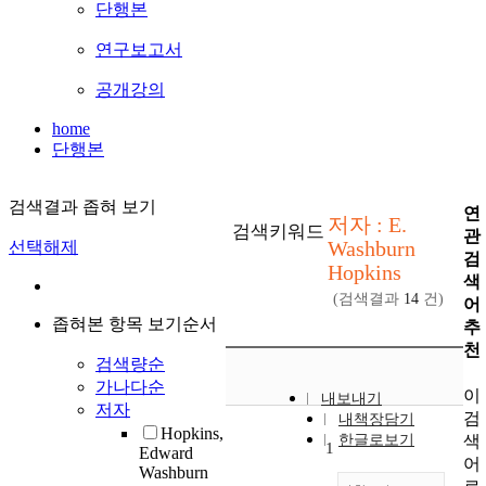
단행본
연구보고서
공개강의
home
단행본
검색결과 좁혀 보기
연
저자 : E.
검색키워드
관
Washburn
선택해제
검
Hopkins
색
(검색결과
14
건)
어
좁혀본 항목 보기순서
추
천
검색량순
가나다순
이
내보내기
저자
검
내책장담기
Hopkins,
색
한글로보기
1
Edward
어
Washburn