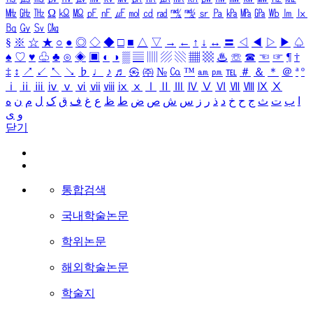
㎒
㎓
㎔
Ω
㏀
㏁
㎊
㎋
㎌
㏖
㏅
㎭
㎮
㎯
㏛
㎩
㎪
㎫
㎬
㏝
㏐
㏓
㏃
㏉
㏜
㏆
§
※
☆
★
○
●
◎
◇
◆
□
■
△
▽
→
←
↑
↓
↔
〓
◁
◀
▷
▶
♤
♠
♡
♥
♧
♣
⊙
◈
▣
◐
◑
▒
▤
▥
▨
▧
▦
▩
♨
☏
☎
☜
☞
¶
†
‡
↕
↗
↙
↖
↘
♭
♩
♪
♬
㉿
㈜
№
㏇
™
㏂
㏘
℡
＃
＆
＊
＠
ª
º
ⅰ
ⅱ
ⅲ
ⅳ
ⅴ
ⅵ
ⅶ
ⅷ
ⅸ
ⅹ
Ⅰ
Ⅱ
Ⅲ
Ⅳ
Ⅴ
Ⅵ
Ⅶ
Ⅷ
Ⅸ
Ⅹ
ا
ب
ت
ث
ج
ح
خ
د
ذ
ر
ز
س
ش
ص
ض
ط
ظ
ع
غ
ف
ق
ک
ل
م
ن
ه
و
ی
닫기
통합검색
국내학술논문
학위논문
해외학술논문
학술지