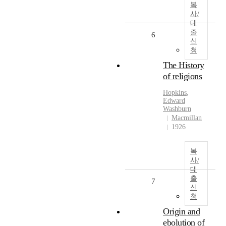
복
사/
대
출
6
신
청
The History
of religions
Hopkins
,
Edward
Washburn
Macmillan
1926
복
사/
대
출
7
신
청
Origin and
ebolution of