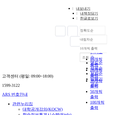
내보내기
내책장담기
한글로보기
정확도순
내림차순
정확도
순
10개씩 출력
내림차순
인기도
순
조회
10개씩
연도순
출력
제목순
20개씩
저자순
출력
고객센터 (평일: 09:00~18:00)
발행기
30개씩
관순
1599-3122
출력
50개씩
ARS 번호안내
출력
100개씩
관련누리집
출력
대학공개강의(KOCW)
학술정보통계시스템(Rinfo)