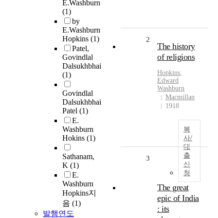
E.Washburn
(1)
by
E.Washburn
Hopkins
(1)
2
The history
Patel,
of religions
Govindlal
Dalsukhbhai
Hopkins
,
(1)
Edward
Washburn
Govindlal
Macmillan
Dalsukhbhai
1918
Patel
(1)
E.
Washburn
복
Hokins
(1)
사/
대
출
Sathanam,
3
신
K
(1)
청
E.
Washburn
The great
Hopkins지
epic of India
음
(1)
: its
발행연도