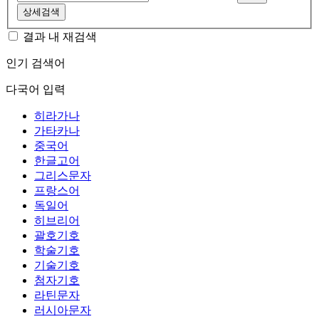
상세검색
결과 내 재검색
인기 검색어
다국어 입력
히라가나
가타카나
중국어
한글고어
그리스문자
프랑스어
독일어
히브리어
괄호기호
학술기호
기술기호
첨자기호
라틴문자
러시아문자