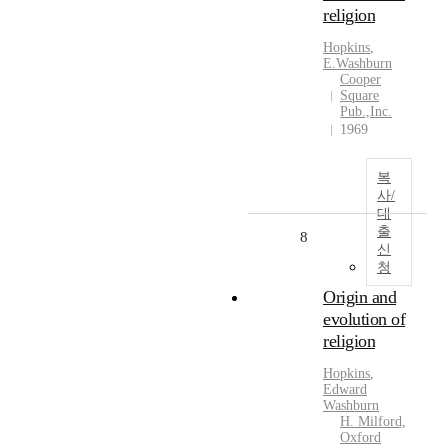
religion
Hopkins
,
E.
Washburn
Cooper
Square
Pub.,Inc.
1969
복
사/
대
출
8
신
청
Origin and
evolution of
religion
Hopkins
,
Edward
Washburn
H. Milford,
Oxford