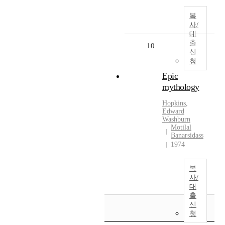
복
사/
대
출
10
신
청
Epic
mythology
Hopkins
,
Edward
Washburn
Motilal
Banarsidass
1974
복
사/
대
출
신
청