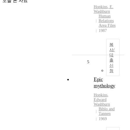
오늘 본 자료
Hopkins
,
E.
Washburn
Human
Relations
Area Files
1987
복
사/
대
출
5
신
청
Epic
mythology
Hopkins
,
Edward
Washburn
Biblo and
Tannen
1969