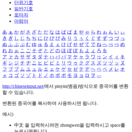
단위기호
일반기호
로마자
아랍어
あ
ぁ
か
が
さ
ざ
た
だ
な
は
ば
ぱ
ま
や
ゃ
ら
わ
ゎ
ん
い
ぃ
き
ぎ
し
じ
ち
ぢ
に
ひ
び
ぴ
み
り
う
ぅ
く
ぐ
す
ず
つ
づ
っ
ぬ
ふ
ぶ
ぷ
む
ゆ
ゅ
る
え
ぇ
け
げ
せ
ぜ
て
で
ね
へ
べ
ぺ
め
れ
お
ぉ
こ
ご
そ
ぞ
と
ど
の
ほ
ぼ
ぽ
も
よ
ょ
ろ
を
ア
ァ
カ
サ
ザ
タ
ダ
ナ
ハ
バ
パ
マ
ヤ
ャ
ラ
ワ
ヮ
ン
イ
ィ
キ
ギ
シ
ジ
チ
ヂ
ニ
ヒ
ビ
ピ
ミ
リ
ウ
ゥ
ク
グ
ス
ズ
ツ
ヅ
ッ
ヌ
フ
ブ
プ
ム
ユ
ュ
ル
エ
ェ
ケ
ゲ
セ
ゼ
テ
デ
ヘ
ベ
ペ
メ
レ
オ
ォ
コ
ゴ
ソ
ゾ
ト
ド
ノ
ホ
ボ
ポ
モ
ヨ
ョ
ロ
ヲ
―
http://chineseinput.net/
에서 pinyin(병음)방식으로 중국어를 변환
할 수 있습니다.
변환된 중국어를 복사하여 사용하시면 됩니다.
예시)
中文 을 입력하시려면
zhongwen
을 입력하시고 space를
누르시면됩니다.