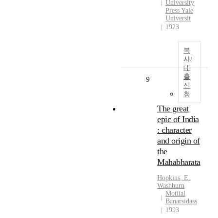
University
Press Yale
Universit
1923
복
사/
대
출
9
신
청
The great
epic of India
: character
and origin of
the
Mahabharata
Hopkins
,
E.
Washburn
Motilal
Banarsidass
1993