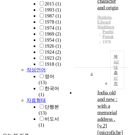
character
2015
(1)
and origin
1993
(1)
1987
(1)
Hopkins
,
1978
(1)
Edward
Washburn
1974
(1)
Punthi
1969
(2)
Pustak
1954
(1)
1978
1926
(1)
1924
(2)
복
1923
(2)
사/
1918
(1)
대
작성언어
출
4
영어
신
(13)
청
한국어
India old
(1)
and new :
자료형태
with a
단행본
memorial
(13)
address .
비도서
(1)
[v.2]
[microfiche]