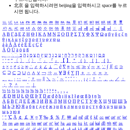
北京 을 입력하시려면
beijing
을 입력하시고 space를 누르
시면 됩니다.
ㅥ
ㅦ
ㅧ
ㅨ
ㅩ
ㅪ
ㅫ
ㅬ
ㅭ
ㅮ
ㅯ
ㅰ
ㅱ
ㅲ
ㅳ
ㅴ
ㅵ
ㅶ
ㅷ
ㅸ
ㅹ
ㅺ
ㅻ
ㅼ
ㅽ
ㅾ
ㅿ
ㆀ
ㆁ
ㆂ
ㆃ
ㆄ
ㆅ
ㆆ
ㆇ
ㆈ
ㆉ
ㆊ
ㆋ
ㆌ
ㆍ
ㆎ
Α
Β
Γ
Δ
Ε
Ζ
Η
Θ
Ι
Κ
Λ
Μ
Ν
Ξ
Ο
Π
Ρ
Σ
Τ
Υ
Φ
Χ
Ψ
Ω
α
β
γ
δ
ε
ζ
η
θ
ι
κ
λ
μ
ν
ξ
ο
π
ρ
σ
τ
υ
φ
χ
ψ
ω
á
à
Á
À
é
è
É
È
ç
Ç
ê
Ä
Ö
Ü
ä
ö
ü
ß
ְ
ֳ
ֲ
ֱ
ָ
ַ
ֵ
ֶ
ִ
ֹ
ּ
ֻ
ׂ
ׁ
ּ
ב
ה
נ
מ
צ
ת
ץ
ש
ד
ג
כ
ע
י
ח
ל
ך
ף
ק
ר
א
ט
ו
ן
ם
פ
‘
’
“
”
〔
〕
〈
〉
「
」
『
』
【
】
＂
（
）
［
］
｛
｝
±
×
÷
≠
≤
≥
∞
∴
♂
♀
∠
⊥
⌒
∂
∇
≡
≒
≪
≫
√
∽
∝
∵
∫
∬
∈
∋
⊆
⊇
⊂
⊃
∪
∩
∧
∨
￢
⇒
⇔
∀
∃
∮
∑
∏
＋
－
＜
＝
＞
、
。
·
‥
…
¨
〃
―
∥
＼
∼
´
～
ˇ
˘
˝
˚
˙
¸
˛
¡
¿
ː
！
＇
，
．
／
：
；
？
＾
＿
｀
｜
½
⅓
⅔
¼
¾
⅛
⅜
⅝
⅞
¹
²
³
⁴
ⁿ
₁
₂
₃
₄
Æ
Ð
Ħ
Ĳ
Ł
Ø
Œ
Þ
Ŧ
Ŋ
æ
đ
ð
ħ
ı
ĳ
ĸ
ŀ
ł
ø
œ
ß
þ
ŧ
ŋ
ŉ
А
Б
В
Г
Д
Е
Ё
Ж
З
И
Й
К
Л
М
Н
О
П
Р
С
Т
У
Ф
Х
Ц
Ч
Ш
Щ
Ъ
Ы
Ь
Э
Ю
Я
а
б
в
г
д
е
ё
ж
з
и
й
к
л
м
н
о
п
р
с
т
у
ф
х
ц
ч
ш
щ
ъ
ы
ь
э
ю
я
′
″
℃
Å
￠
￡
￥
¤
℉
‰
＄
％
Ｆ
￦
㎕
㎖
㎗
ℓ
㎘
㏄
㎣
㎤
㎥
㎦
㎙
㎚
㎛
㎜
㎝
㎞
㎟
㎠
㎡
㎢
㏊
㎍
㎎
㎏
㏏
㎈
㎉
㏈
㎧
㎨
㎰
㎱
㎲
㎳
㎴
㎵
㎶
㎷
㎸
㎹
㎀
㎁
㎂
㎃
㎄
㎺
㎻
㎽
㎾
㎿
㎐
㎑