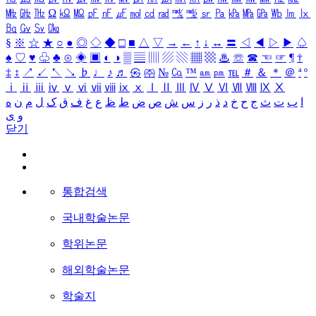
㎒
㎓
㎔
Ω
㏀
㏁
㎊
㎋
㎌
㏖
㏅
㎭
㎮
㎯
㏛
㎩
㎪
㎫
㎬
㏝
㏐
㏓
㏃
㏉
㏜
㏆
§
※
☆
★
○
●
◎
◇
◆
□
■
△
▽
→
←
↑
↓
↔
〓
◁
◀
▷
▶
♤
♠
♡
♥
♧
♣
⊙
◈
▣
◐
◑
▒
▤
▥
▨
▧
▦
▩
♨
☏
☎
☜
☞
¶
†
‡
↕
↗
↙
↖
↘
♭
♩
♪
♬
㉿
㈜
№
㏇
™
㏂
㏘
℡
＃
＆
＊
＠
ª
º
ⅰ
ⅱ
ⅲ
ⅳ
ⅴ
ⅵ
ⅶ
ⅷ
ⅸ
ⅹ
Ⅰ
Ⅱ
Ⅲ
Ⅳ
Ⅴ
Ⅵ
Ⅶ
Ⅷ
Ⅸ
Ⅹ
ه
ن
م
ل
ک
ق
ف
غ
ع
ظ
ط
ض
ص
ش
س
ز
ر
ذ
د
خ
ح
ج
ث
ت
ب
ا
ی
و
닫기
통합검색
국내학술논문
학위논문
해외학술논문
학술지