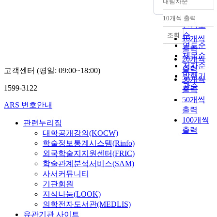
내림차순
정확도
순
10개씩 출력
내림차순
인기도
순
조회
10개씩
연도순
출력
제목순
20개씩
저자순
출력
고객센터 (평일: 09:00~18:00)
발행기
30개씩
관순
1599-3122
출력
50개씩
ARS 번호안내
출력
100개씩
관련누리집
출력
대학공개강의(KOCW)
학술정보통계시스템(Rinfo)
외국학술지지원센터(FRIC)
학술관계분석서비스(SAM)
사서커뮤니티
기관회원
지식나눔(LOOK)
의학전자도서관(MEDLIS)
유관기관 사이트