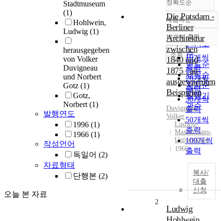
정확도순
Stadtmuseum
(1)
Die Potsdam -
내림차순
Hohlwein,
정확도
Berliner
Ludwig
(1)
순
10개씩 출력
Architektur
내림차순
인기도
zwischen
herausgegeben
순
조회
10개씩
von Volker
1840 und
연도순
Duvigneau
출력
1875 : an
제목순
und Norbert
20개씩
ausgewaehlten
저자순
Gotz
(1)
출력
Beispielen
Gotz,
발행기
30개씩
Norbert
(1)
관순
Duvigneau
,
출력
발행연도
Volker
50개씩
1996
(1)
Ludwig-
출력
Maximilians-
1966
(1)
Universitaet
100개씩
작성언어
1966
출력
독일어
(2)
자료형태
복사/
단행본
(2)
대출
신청
오늘 본 자료
2
Ludwig
Hohlwein,