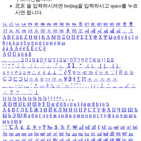
北京 을 입력하시려면
beijing
을 입력하시고 space를 누르
시면 됩니다.
ㅥ
ㅦ
ㅧ
ㅨ
ㅩ
ㅪ
ㅫ
ㅬ
ㅭ
ㅮ
ㅯ
ㅰ
ㅱ
ㅲ
ㅳ
ㅴ
ㅵ
ㅶ
ㅷ
ㅸ
ㅹ
ㅺ
ㅻ
ㅼ
ㅽ
ㅾ
ㅿ
ㆀ
ㆁ
ㆂ
ㆃ
ㆄ
ㆅ
ㆆ
ㆇ
ㆈ
ㆉ
ㆊ
ㆋ
ㆌ
ㆍ
ㆎ
Α
Β
Γ
Δ
Ε
Ζ
Η
Θ
Ι
Κ
Λ
Μ
Ν
Ξ
Ο
Π
Ρ
Σ
Τ
Υ
Φ
Χ
Ψ
Ω
α
β
γ
δ
ε
ζ
η
θ
ι
κ
λ
μ
ν
ξ
ο
π
ρ
σ
τ
υ
φ
χ
ψ
ω
á
à
Á
À
é
è
É
È
ç
Ç
ê
Ä
Ö
Ü
ä
ö
ü
ß
ְ
ֳ
ֲ
ֱ
ָ
ַ
ֵ
ֶ
ִ
ֹ
ּ
ֻ
ׂ
ׁ
ּ
ב
ה
נ
מ
צ
ת
ץ
ש
ד
ג
כ
ע
י
ח
ל
ך
ף
ק
ר
א
ט
ו
ן
ם
פ
‘
’
“
”
〔
〕
〈
〉
「
」
『
』
【
】
＂
（
）
［
］
｛
｝
±
×
÷
≠
≤
≥
∞
∴
♂
♀
∠
⊥
⌒
∂
∇
≡
≒
≪
≫
√
∽
∝
∵
∫
∬
∈
∋
⊆
⊇
⊂
⊃
∪
∩
∧
∨
￢
⇒
⇔
∀
∃
∮
∑
∏
＋
－
＜
＝
＞
、
。
·
‥
…
¨
〃
―
∥
＼
∼
´
～
ˇ
˘
˝
˚
˙
¸
˛
¡
¿
ː
！
＇
，
．
／
：
；
？
＾
＿
｀
｜
½
⅓
⅔
¼
¾
⅛
⅜
⅝
⅞
¹
²
³
⁴
ⁿ
₁
₂
₃
₄
Æ
Ð
Ħ
Ĳ
Ł
Ø
Œ
Þ
Ŧ
Ŋ
æ
đ
ð
ħ
ı
ĳ
ĸ
ŀ
ł
ø
œ
ß
þ
ŧ
ŋ
ŉ
А
Б
В
Г
Д
Е
Ё
Ж
З
И
Й
К
Л
М
Н
О
П
Р
С
Т
У
Ф
Х
Ц
Ч
Ш
Щ
Ъ
Ы
Ь
Э
Ю
Я
а
б
в
г
д
е
ё
ж
з
и
й
к
л
м
н
о
п
р
с
т
у
ф
х
ц
ч
ш
щ
ъ
ы
ь
э
ю
я
′
″
℃
Å
￠
￡
￥
¤
℉
‰
＄
％
Ｆ
￦
㎕
㎖
㎗
ℓ
㎘
㏄
㎣
㎤
㎥
㎦
㎙
㎚
㎛
㎜
㎝
㎞
㎟
㎠
㎡
㎢
㏊
㎍
㎎
㎏
㏏
㎈
㎉
㏈
㎧
㎨
㎰
㎱
㎲
㎳
㎴
㎵
㎶
㎷
㎸
㎹
㎀
㎁
㎂
㎃
㎄
㎺
㎻
㎽
㎾
㎿
㎐
㎑