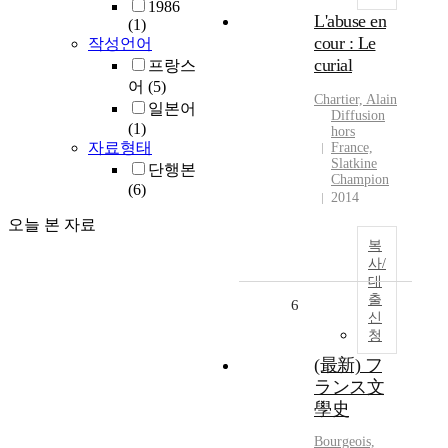
1986
L'abuse en
(1)
cour : Le
작성언어
curial
프랑스
어
(5)
Chartier, Alain
일본어
Diffusion
(1)
hors
자료형태
France,
Slatkine
단행본
Champion
(6)
2014
오늘 본 자료
복
사/
대
출
6
신
청
(最新) フ
ランス文
學史
Bourgeois,