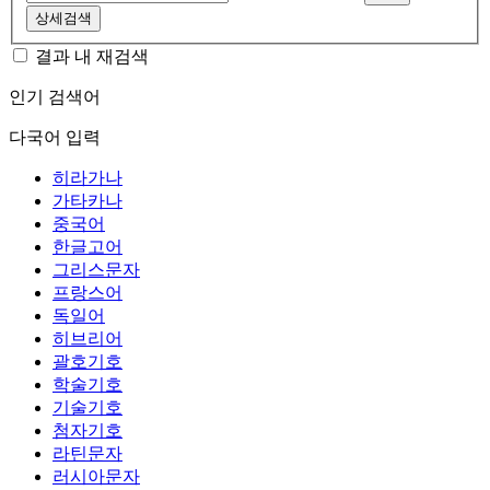
상세검색
결과 내 재검색
인기 검색어
다국어 입력
히라가나
가타카나
중국어
한글고어
그리스문자
프랑스어
독일어
히브리어
괄호기호
학술기호
기술기호
첨자기호
라틴문자
러시아문자