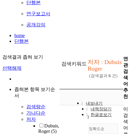
단행본
연구보고서
공개강의
home
단행본
검색결과 좁혀 보기
연
저자 : Dubuis
검색키워드
관
Roger
선택해제
검
(검색결과
6
건)
색
어
좁혀본 항목 보기순
추
서
천
내보내기
검색량순
이
내책장담기
가나다순
한글로보기
검
1
저자
색
Dubuis,
어
정확도순
Roger
(5)