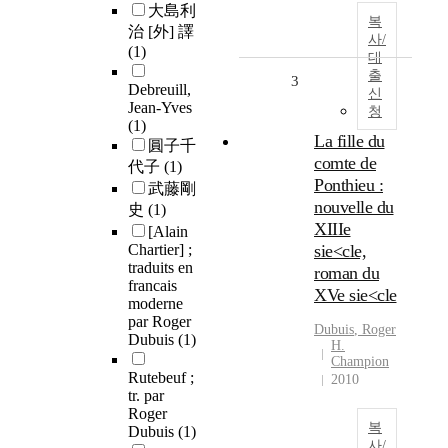
大島利
복
治 [外] 譯
사/
(1)
대
출
3
Debreuill,
신
Jean-Yves
청
(1)
La fille du
圓子千
comte de
代子
(1)
Ponthieu :
武藤剛
nouvelle du
史
(1)
XIIIe
[Alain
Chartier] ;
sie<cle,
traduits en
roman du
francais
XVe sie<cle
moderne
par Roger
Dubuis
,
Roger
Dubuis
(1)
H.
Champion
Rutebeuf ;
2010
tr. par
Roger
복
Dubuis
(1)
사/