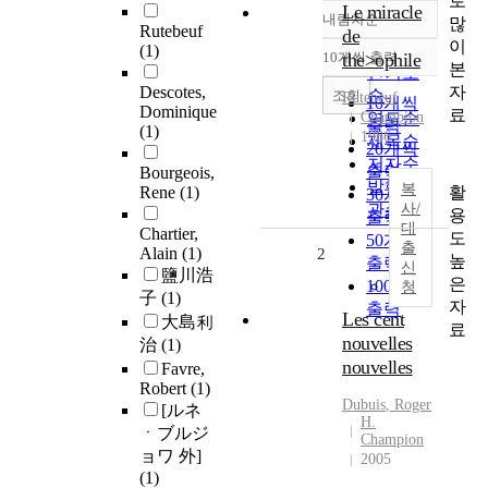
로
Le miracle
내림차순
많
정확도
Rutebeuf
de
이
순
(1)
10개씩 출력
the>ophile
내림차순
본
인기도
자
Descotes,
순
조회
Rutebeuf
10개씩
Dominique
료
Champion
연도순
출력
(1)
1986
제목순
20개씩
저자순
출력
Bourgeois,
발행기
복
활
Rene
(1)
30개씩
관순
사/
용
출력
대
Chartier,
도
50개씩
출
Alain
(1)
2
높
출력
신
鹽川浩
은
100개씩
청
子
(1)
자
출력
Les cent
大島利
료
nouvelles
治
(1)
nouvelles
Favre,
Robert
(1)
Dubuis
,
Roger
[ルネ
H.
ㆍブルジ
Champion
ョワ 外]
2005
(1)