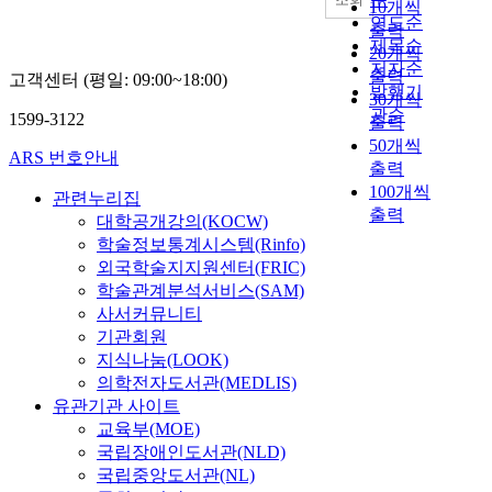
10개씩
연도순
출력
제목순
20개씩
저자순
출력
고객센터 (평일: 09:00~18:00)
발행기
30개씩
관순
1599-3122
출력
50개씩
ARS 번호안내
출력
100개씩
관련누리집
출력
대학공개강의(KOCW)
학술정보통계시스템(Rinfo)
외국학술지지원센터(FRIC)
학술관계분석서비스(SAM)
사서커뮤니티
기관회원
지식나눔(LOOK)
의학전자도서관(MEDLIS)
유관기관 사이트
교육부(MOE)
국립장애인도서관(NLD)
국립중앙도서관(NL)