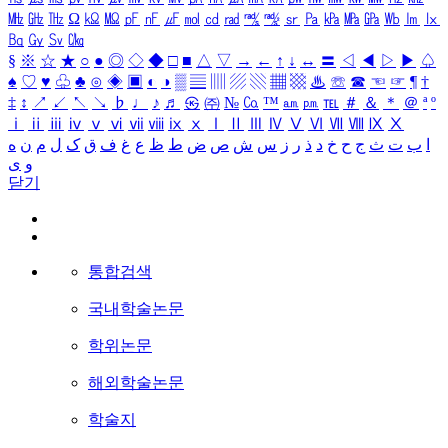
㎒
㎓
㎔
Ω
㏀
㏁
㎊
㎋
㎌
㏖
㏅
㎭
㎮
㎯
㏛
㎩
㎪
㎫
㎬
㏝
㏐
㏓
㏃
㏉
㏜
㏆
§
※
☆
★
○
●
◎
◇
◆
□
■
△
▽
→
←
↑
↓
↔
〓
◁
◀
▷
▶
♤
♠
♡
♥
♧
♣
⊙
◈
▣
◐
◑
▒
▤
▥
▨
▧
▦
▩
♨
☏
☎
☜
☞
¶
†
‡
↕
↗
↙
↖
↘
♭
♩
♪
♬
㉿
㈜
№
㏇
™
㏂
㏘
℡
＃
＆
＊
＠
ª
º
ⅰ
ⅱ
ⅲ
ⅳ
ⅴ
ⅵ
ⅶ
ⅷ
ⅸ
ⅹ
Ⅰ
Ⅱ
Ⅲ
Ⅳ
Ⅴ
Ⅵ
Ⅶ
Ⅷ
Ⅸ
Ⅹ
ا
ب
ت
ث
ج
ح
خ
د
ذ
ر
ز
س
ش
ص
ض
ط
ظ
ع
غ
ف
ق
ک
ل
م
ن
ه
و
ی
닫기
통합검색
국내학술논문
학위논문
해외학술논문
학술지