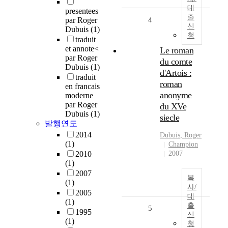
대
presentees
출
par Roger
4
신
Dubuis
(1)
청
traduit
et annote<
Le roman
par Roger
du comte
Dubuis
(1)
d'Artois :
traduit
roman
en francais
anonyme
moderne
par Roger
du XVe
Dubuis
(1)
siecle
발행연도
2014
Dubuis
,
Roger
(1)
Champion
2010
2007
(1)
2007
복
(1)
사/
2005
대
(1)
출
5
1995
신
(1)
청