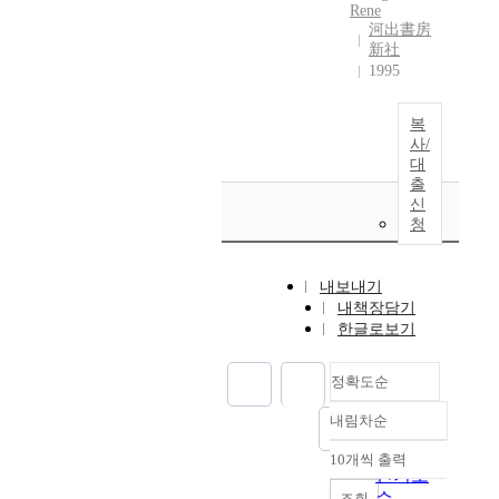
Rene
河出書房
新社
1995
복
사/
대
출
신
청
내보내기
내책장담기
한글로보기
정확도순
내림차순
정확도
순
10개씩 출력
내림차순
인기도
순
조회