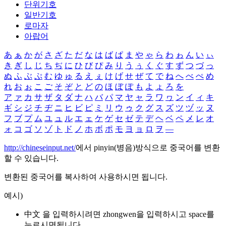
단위기호
일반기호
로마자
아랍어
あ
ぁ
か
が
さ
ざ
た
だ
な
は
ば
ぱ
ま
や
ゃ
ら
わ
ゎ
ん
い
ぃ
き
ぎ
し
じ
ち
ぢ
に
ひ
び
ぴ
み
り
う
ぅ
く
ぐ
す
ず
つ
づ
っ
ぬ
ふ
ぶ
ぷ
む
ゆ
ゅ
る
え
ぇ
け
げ
せ
ぜ
て
で
ね
へ
べ
ぺ
め
れ
お
ぉ
こ
ご
そ
ぞ
と
ど
の
ほ
ぼ
ぽ
も
よ
ょ
ろ
を
ア
ァ
カ
サ
ザ
タ
ダ
ナ
ハ
バ
パ
マ
ヤ
ャ
ラ
ワ
ヮ
ン
イ
ィ
キ
ギ
シ
ジ
チ
ヂ
ニ
ヒ
ビ
ピ
ミ
リ
ウ
ゥ
ク
グ
ス
ズ
ツ
ヅ
ッ
ヌ
フ
ブ
プ
ム
ユ
ュ
ル
エ
ェ
ケ
ゲ
セ
ゼ
テ
デ
ヘ
ベ
ペ
メ
レ
オ
ォ
コ
ゴ
ソ
ゾ
ト
ド
ノ
ホ
ボ
ポ
モ
ヨ
ョ
ロ
ヲ
―
http://chineseinput.net/
에서 pinyin(병음)방식으로 중국어를 변환
할 수 있습니다.
변환된 중국어를 복사하여 사용하시면 됩니다.
예시)
中文 을 입력하시려면
zhongwen
을 입력하시고 space를
누르시면됩니다.