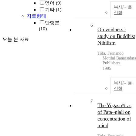
영어
(9)
복사/대출
기타
(1)
신청
자료형태
단행본
6
(10)
On voidness :
study on Buddhist
오늘 본 자료
Nihilism
Tola, Fernando
Motilal Banarsidass
Publishers
1995
복사/대출
신청
7
The Yogasu^tras
of Pata~njali on
concentration of
mind
Tola, Fernando