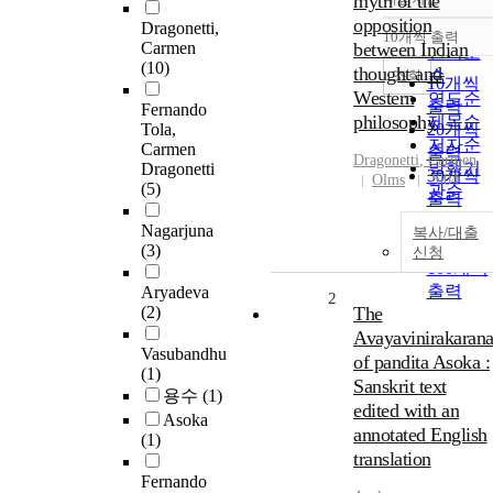
myth of the
정확도
opposition
Dragonetti,
순
10개씩 출력
내림차
Carmen
between Indian
인기도
(10)
thought and
순
조회
10개씩
Western
연도순
출력
Fernando
philosophy
제목순
Tola,
20개씩
저자순
Carmen
출력
Dragonetti
,
Carmen
발행기
Dragonetti
30개씩
Olms
2004
(5)
관순
출력
50개씩
Nagarjuna
복사/대출
출력
(3)
신청
100개씩
출력
Aryadeva
2
(2)
The
Avayavinirakaran
Vasubandhu
of pandita Asoka :
(1)
Sanskrit text
용수
(1)
edited with an
Asoka
annotated English
(1)
translation
Fernando