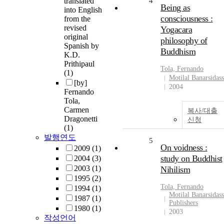
translated
4
Being as
into English
consciousness :
from the
revised
Yogacara
original
philosophy of
Spanish by
Buddhism
K.D.
Prithipaul
Tola, Fernando
(1)
Motilal Banarsidass
[by]
2004
Fernando
Tola,
Carmen
복사/대출
Dragonetti
신청
(1)
발행연도
5
On voidness :
2009
(1)
study on Buddhist
2004
(3)
2003
(1)
Nihilism
1995
(2)
Tola, Fernando
1994
(1)
Motilal Banarsidass
1987
(1)
Publishers
1980
(1)
2003
작성언어