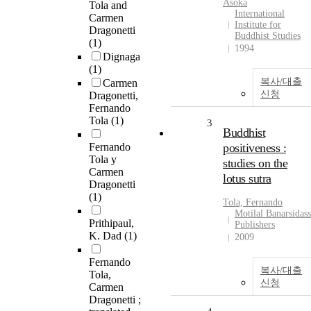
Asoka
Tola and
International
Carmen
Institute for
Dragonetti
Buddhist Studies
(1)
1994
Dignaga
(1)
복사/대출
Carmen
신청
Dragonetti,
Fernando
Tola
(1)
3
Buddhist
Fernando
positiveness :
Tola y
studies on the
Carmen
lotus sutra
Dragonetti
(1)
Tola, Fernando
Motilal Banarsidass
Prithipaul,
Publishers
K. Dad
(1)
2009
Fernando
복사/대출
Tola,
신청
Carmen
Dragonetti ;