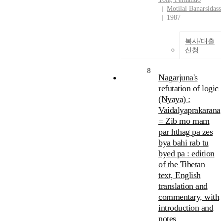
Motilal Banarsidass
1987
복사/대출
신청
8
Nagarjuna's
refutation of logic
(Nyaya) :
Vaidalyaprakarana
= Zib mo rnam
par hthag pa zes
bya bahi rab tu
byed pa : edition
of the Tibetan
text, English
translation and
commentary, with
introduction and
notes