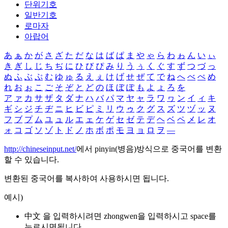
단위기호
일반기호
로마자
아랍어
あ
ぁ
か
が
さ
ざ
た
だ
な
は
ば
ぱ
ま
や
ゃ
ら
わ
ゎ
ん
い
ぃ
き
ぎ
し
じ
ち
ぢ
に
ひ
び
ぴ
み
り
う
ぅ
く
ぐ
す
ず
つ
づ
っ
ぬ
ふ
ぶ
ぷ
む
ゆ
ゅ
る
え
ぇ
け
げ
せ
ぜ
て
で
ね
へ
べ
ぺ
め
れ
お
ぉ
こ
ご
そ
ぞ
と
ど
の
ほ
ぼ
ぽ
も
よ
ょ
ろ
を
ア
ァ
カ
サ
ザ
タ
ダ
ナ
ハ
バ
パ
マ
ヤ
ャ
ラ
ワ
ヮ
ン
イ
ィ
キ
ギ
シ
ジ
チ
ヂ
ニ
ヒ
ビ
ピ
ミ
リ
ウ
ゥ
ク
グ
ス
ズ
ツ
ヅ
ッ
ヌ
フ
ブ
プ
ム
ユ
ュ
ル
エ
ェ
ケ
ゲ
セ
ゼ
テ
デ
ヘ
ベ
ペ
メ
レ
オ
ォ
コ
ゴ
ソ
ゾ
ト
ド
ノ
ホ
ボ
ポ
モ
ヨ
ョ
ロ
ヲ
―
http://chineseinput.net/
에서 pinyin(병음)방식으로 중국어를 변환
할 수 있습니다.
변환된 중국어를 복사하여 사용하시면 됩니다.
예시)
中文 을 입력하시려면
zhongwen
을 입력하시고 space를
누르시면됩니다.