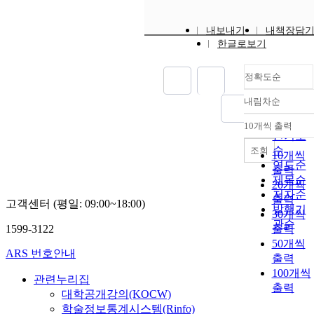
내보내기
내책장담
한글로보기
정확도순
내림차순
정확도
순
10개씩 출력
내림차
인기도
순
조회
10개씩
연도순
출력
제목순
20개씩
저자순
출력
고객센터 (평일: 09:00~18:00)
발행기
30개씩
관순
1599-3122
출력
50개씩
ARS 번호안내
출력
100개씩
관련누리집
출력
대학공개강의(KOCW)
학술정보통계시스템(Rinfo)