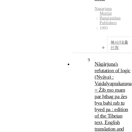
Nagarjuna
Motilal
Banarasidass
Publishers
1995
복사/대출
신청
9
Nāgārjuna's
refutation of logic
(Nyāya) :
Vaidalyaprakaraṇa
= Źib mo rnam
par ḥthag pa źes
bya baḥi rab tu
byed pa : edition
of the Tibetan
text, English
translation and