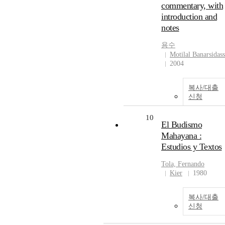
commentary, with
introduction and
notes
용수
Motilal Banarsidass
2004
복사/대출
신청
10
El Budismo
Mahayana :
Estudios y Textos
Tola, Fernando
Kier
1980
복사/대출
신청