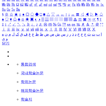
㎒
㎓
㎔
Ω
㏀
㏁
㎊
㎋
㎌
㏖
㏅
㎭
㎮
㎯
㏛
㎩
㎪
㎫
㎬
㏝
㏐
㏓
㏃
㏉
㏜
㏆
§
※
☆
★
○
●
◎
◇
◆
□
■
△
▽
→
←
↑
↓
↔
〓
◁
◀
▷
▶
♤
♠
♡
♥
♧
♣
⊙
◈
▣
◐
◑
▒
▤
▥
▨
▧
▦
▩
♨
☏
☎
☜
☞
¶
†
‡
↕
↗
↙
↖
↘
♭
♩
♪
♬
㉿
㈜
№
㏇
™
㏂
㏘
℡
＃
＆
＊
＠
ª
º
ⅰ
ⅱ
ⅲ
ⅳ
ⅴ
ⅵ
ⅶ
ⅷ
ⅸ
ⅹ
Ⅰ
Ⅱ
Ⅲ
Ⅳ
Ⅴ
Ⅵ
Ⅶ
Ⅷ
Ⅸ
Ⅹ
ا
ب
ت
ث
ج
ح
خ
د
ذ
ر
ز
س
ش
ص
ض
ط
ظ
ع
غ
ف
ق
ک
ل
م
ن
ه
و
ی
닫기
통합검색
국내학술논문
학위논문
해외학술논문
학술지