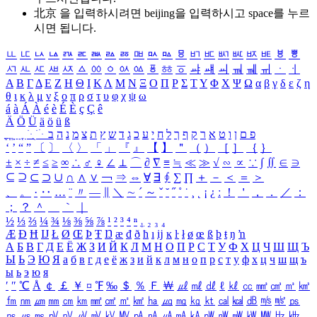
北京 을 입력하시려면
beijing
을 입력하시고 space를 누르
시면 됩니다.
ㅥ
ㅦ
ㅧ
ㅨ
ㅩ
ㅪ
ㅫ
ㅬ
ㅭ
ㅮ
ㅯ
ㅰ
ㅱ
ㅲ
ㅳ
ㅴ
ㅵ
ㅶ
ㅷ
ㅸ
ㅹ
ㅺ
ㅻ
ㅼ
ㅽ
ㅾ
ㅿ
ㆀ
ㆁ
ㆂ
ㆃ
ㆄ
ㆅ
ㆆ
ㆇ
ㆈ
ㆉ
ㆊ
ㆋ
ㆌ
ㆍ
ㆎ
Α
Β
Γ
Δ
Ε
Ζ
Η
Θ
Ι
Κ
Λ
Μ
Ν
Ξ
Ο
Π
Ρ
Σ
Τ
Υ
Φ
Χ
Ψ
Ω
α
β
γ
δ
ε
ζ
η
θ
ι
κ
λ
μ
ν
ξ
ο
π
ρ
σ
τ
υ
φ
χ
ψ
ω
á
à
Á
À
é
è
É
È
ç
Ç
ê
Ä
Ö
Ü
ä
ö
ü
ß
ְ
ֳ
ֲ
ֱ
ָ
ַ
ֵ
ֶ
ִ
ֹ
ּ
ֻ
ׂ
ׁ
ּ
ב
ה
נ
מ
צ
ת
ץ
ש
ד
ג
כ
ע
י
ח
ל
ך
ף
ק
ר
א
ט
ו
ן
ם
פ
‘
’
“
”
〔
〕
〈
〉
「
」
『
』
【
】
＂
（
）
［
］
｛
｝
±
×
÷
≠
≤
≥
∞
∴
♂
♀
∠
⊥
⌒
∂
∇
≡
≒
≪
≫
√
∽
∝
∵
∫
∬
∈
∋
⊆
⊇
⊂
⊃
∪
∩
∧
∨
￢
⇒
⇔
∀
∃
∮
∑
∏
＋
－
＜
＝
＞
、
。
·
‥
…
¨
〃
―
∥
＼
∼
´
～
ˇ
˘
˝
˚
˙
¸
˛
¡
¿
ː
！
＇
，
．
／
：
；
？
＾
＿
｀
｜
½
⅓
⅔
¼
¾
⅛
⅜
⅝
⅞
¹
²
³
⁴
ⁿ
₁
₂
₃
₄
Æ
Ð
Ħ
Ĳ
Ł
Ø
Œ
Þ
Ŧ
Ŋ
æ
đ
ð
ħ
ı
ĳ
ĸ
ŀ
ł
ø
œ
ß
þ
ŧ
ŋ
ŉ
А
Б
В
Г
Д
Е
Ё
Ж
З
И
Й
К
Л
М
Н
О
П
Р
С
Т
У
Ф
Х
Ц
Ч
Ш
Щ
Ъ
Ы
Ь
Э
Ю
Я
а
б
в
г
д
е
ё
ж
з
и
й
к
л
м
н
о
п
р
с
т
у
ф
х
ц
ч
ш
щ
ъ
ы
ь
э
ю
я
′
″
℃
Å
￠
￡
￥
¤
℉
‰
＄
％
Ｆ
￦
㎕
㎖
㎗
ℓ
㎘
㏄
㎣
㎤
㎥
㎦
㎙
㎚
㎛
㎜
㎝
㎞
㎟
㎠
㎡
㎢
㏊
㎍
㎎
㎏
㏏
㎈
㎉
㏈
㎧
㎨
㎰
㎱
㎲
㎳
㎴
㎵
㎶
㎷
㎸
㎹
㎀
㎁
㎂
㎃
㎄
㎺
㎻
㎽
㎾
㎿
㎐
㎑