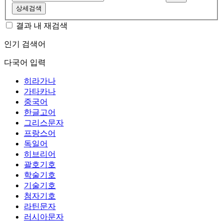
상세검색
결과 내 재검색
인기 검색어
다국어 입력
히라가나
가타카나
중국어
한글고어
그리스문자
프랑스어
독일어
히브리어
괄호기호
학술기호
기술기호
첨자기호
라틴문자
러시아문자