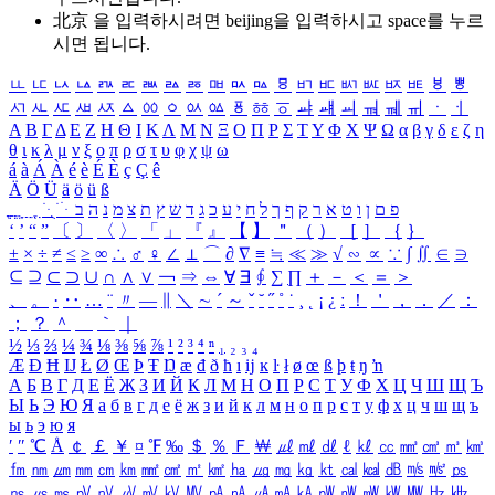
北京 을 입력하시려면
beijing
을 입력하시고 space를 누르
시면 됩니다.
ㅥ
ㅦ
ㅧ
ㅨ
ㅩ
ㅪ
ㅫ
ㅬ
ㅭ
ㅮ
ㅯ
ㅰ
ㅱ
ㅲ
ㅳ
ㅴ
ㅵ
ㅶ
ㅷ
ㅸ
ㅹ
ㅺ
ㅻ
ㅼ
ㅽ
ㅾ
ㅿ
ㆀ
ㆁ
ㆂ
ㆃ
ㆄ
ㆅ
ㆆ
ㆇ
ㆈ
ㆉ
ㆊ
ㆋ
ㆌ
ㆍ
ㆎ
Α
Β
Γ
Δ
Ε
Ζ
Η
Θ
Ι
Κ
Λ
Μ
Ν
Ξ
Ο
Π
Ρ
Σ
Τ
Υ
Φ
Χ
Ψ
Ω
α
β
γ
δ
ε
ζ
η
θ
ι
κ
λ
μ
ν
ξ
ο
π
ρ
σ
τ
υ
φ
χ
ψ
ω
á
à
Á
À
é
è
É
È
ç
Ç
ê
Ä
Ö
Ü
ä
ö
ü
ß
ְ
ֳ
ֲ
ֱ
ָ
ַ
ֵ
ֶ
ִ
ֹ
ּ
ֻ
ׂ
ׁ
ּ
ב
ה
נ
מ
צ
ת
ץ
ש
ד
ג
כ
ע
י
ח
ל
ך
ף
ק
ר
א
ט
ו
ן
ם
פ
‘
’
“
”
〔
〕
〈
〉
「
」
『
』
【
】
＂
（
）
［
］
｛
｝
±
×
÷
≠
≤
≥
∞
∴
♂
♀
∠
⊥
⌒
∂
∇
≡
≒
≪
≫
√
∽
∝
∵
∫
∬
∈
∋
⊆
⊇
⊂
⊃
∪
∩
∧
∨
￢
⇒
⇔
∀
∃
∮
∑
∏
＋
－
＜
＝
＞
、
。
·
‥
…
¨
〃
―
∥
＼
∼
´
～
ˇ
˘
˝
˚
˙
¸
˛
¡
¿
ː
！
＇
，
．
／
：
；
？
＾
＿
｀
｜
½
⅓
⅔
¼
¾
⅛
⅜
⅝
⅞
¹
²
³
⁴
ⁿ
₁
₂
₃
₄
Æ
Ð
Ħ
Ĳ
Ł
Ø
Œ
Þ
Ŧ
Ŋ
æ
đ
ð
ħ
ı
ĳ
ĸ
ŀ
ł
ø
œ
ß
þ
ŧ
ŋ
ŉ
А
Б
В
Г
Д
Е
Ё
Ж
З
И
Й
К
Л
М
Н
О
П
Р
С
Т
У
Ф
Х
Ц
Ч
Ш
Щ
Ъ
Ы
Ь
Э
Ю
Я
а
б
в
г
д
е
ё
ж
з
и
й
к
л
м
н
о
п
р
с
т
у
ф
х
ц
ч
ш
щ
ъ
ы
ь
э
ю
я
′
″
℃
Å
￠
￡
￥
¤
℉
‰
＄
％
Ｆ
￦
㎕
㎖
㎗
ℓ
㎘
㏄
㎣
㎤
㎥
㎦
㎙
㎚
㎛
㎜
㎝
㎞
㎟
㎠
㎡
㎢
㏊
㎍
㎎
㎏
㏏
㎈
㎉
㏈
㎧
㎨
㎰
㎱
㎲
㎳
㎴
㎵
㎶
㎷
㎸
㎹
㎀
㎁
㎂
㎃
㎄
㎺
㎻
㎽
㎾
㎿
㎐
㎑