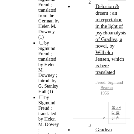
2
Freud ;
Delusion &
translated
dream : an
from the
interpretation
German by
in the light of
Helen M.
Downey
psychoanalysis
(1)
of Gradiva, a
by
novel, by
Sigmund
Wilhelm
Freud ;
Jensen, which
translated
by Helen
is here
M.
translated
Downey ;
introd. by
Freud, Sigmund
G. Stanley
Beacon
Hall
(1)
1956
by
Sigmund
복사/
Freud ;
대출
translated
신청
by Helen
M. Dowey
3
Gradiva
;