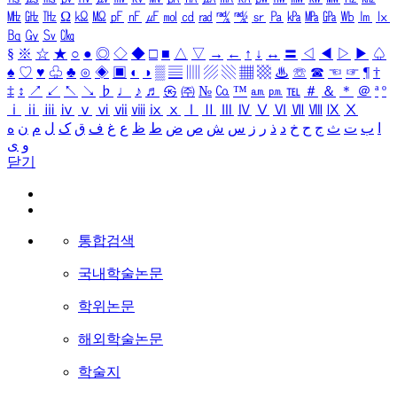
㎒
㎓
㎔
Ω
㏀
㏁
㎊
㎋
㎌
㏖
㏅
㎭
㎮
㎯
㏛
㎩
㎪
㎫
㎬
㏝
㏐
㏓
㏃
㏉
㏜
㏆
§
※
☆
★
○
●
◎
◇
◆
□
■
△
▽
→
←
↑
↓
↔
〓
◁
◀
▷
▶
♤
♠
♡
♥
♧
♣
⊙
◈
▣
◐
◑
▒
▤
▥
▨
▧
▦
▩
♨
☏
☎
☜
☞
¶
†
‡
↕
↗
↙
↖
↘
♭
♩
♪
♬
㉿
㈜
№
㏇
™
㏂
㏘
℡
＃
＆
＊
＠
ª
º
ⅰ
ⅱ
ⅲ
ⅳ
ⅴ
ⅵ
ⅶ
ⅷ
ⅸ
ⅹ
Ⅰ
Ⅱ
Ⅲ
Ⅳ
Ⅴ
Ⅵ
Ⅶ
Ⅷ
Ⅸ
Ⅹ
ا
ب
ت
ث
ج
ح
خ
د
ذ
ر
ز
س
ش
ص
ض
ط
ظ
ع
غ
ف
ق
ک
ل
م
ن
ه
و
ی
닫기
통합검색
국내학술논문
학위논문
해외학술논문
학술지