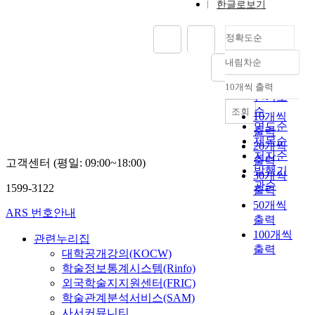
한글로보기
정확도순
내림차순
정확도
순
10개씩 출력
내림차순
인기도
순
조회
10개씩
연도순
출력
제목순
20개씩
저자순
출력
고객센터 (평일: 09:00~18:00)
발행기
30개씩
관순
1599-3122
출력
50개씩
ARS 번호안내
출력
100개씩
관련누리집
출력
대학공개강의(KOCW)
학술정보통계시스템(Rinfo)
외국학술지지원센터(FRIC)
학술관계분석서비스(SAM)
사서커뮤니티