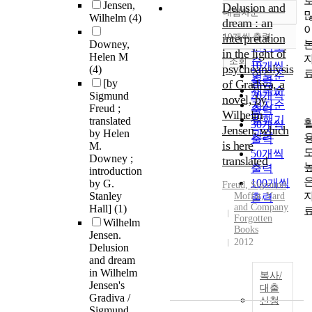
Jensen,
Delusion and
내림차순
정확도
Wilhelm
(4)
dream : an
순
interpretation
10개씩 출력
내림차순
Downey,
인기도
in the light of
Helen M
순
조회
10개씩
psychoanalysis
(4)
연도순
출력
[by
of Gradiva, a
제목순
20개씩
Sigmund
novel, by
저자순
Freud ;
출력
Wilhelm
발행기
translated
30개씩
Jensen, which
by Helen
관순
출력
is here
M.
50개씩
Downey ;
translated
출력
introduction
100개씩
by G.
Freud, Sigmund
Stanley
Moffat, Yard
출력
and Company
Hall]
(1)
Forgotten
Wilhelm
Books
Jensen.
2012
Delusion
and dream
in Wilhelm
복사/
Jensen's
대출
Gradiva /
신청
Sigmund