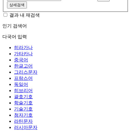
상세검색
결과 내 재검색
인기 검색어
다국어 입력
히라가나
가타카나
중국어
한글고어
그리스문자
프랑스어
독일어
히브리어
괄호기호
학술기호
기술기호
첨자기호
라틴문자
러시아문자