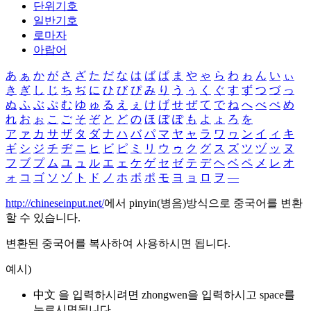
단위기호
일반기호
로마자
아랍어
あ
ぁ
か
が
さ
ざ
た
だ
な
は
ば
ぱ
ま
や
ゃ
ら
わ
ゎ
ん
い
ぃ
き
ぎ
し
じ
ち
ぢ
に
ひ
び
ぴ
み
り
う
ぅ
く
ぐ
す
ず
つ
づ
っ
ぬ
ふ
ぶ
ぷ
む
ゆ
ゅ
る
え
ぇ
け
げ
せ
ぜ
て
で
ね
へ
べ
ぺ
め
れ
お
ぉ
こ
ご
そ
ぞ
と
ど
の
ほ
ぼ
ぽ
も
よ
ょ
ろ
を
ア
ァ
カ
サ
ザ
タ
ダ
ナ
ハ
バ
パ
マ
ヤ
ャ
ラ
ワ
ヮ
ン
イ
ィ
キ
ギ
シ
ジ
チ
ヂ
ニ
ヒ
ビ
ピ
ミ
リ
ウ
ゥ
ク
グ
ス
ズ
ツ
ヅ
ッ
ヌ
フ
ブ
プ
ム
ユ
ュ
ル
エ
ェ
ケ
ゲ
セ
ゼ
テ
デ
ヘ
ベ
ペ
メ
レ
オ
ォ
コ
ゴ
ソ
ゾ
ト
ド
ノ
ホ
ボ
ポ
モ
ヨ
ョ
ロ
ヲ
―
http://chineseinput.net/
에서 pinyin(병음)방식으로 중국어를 변환
할 수 있습니다.
변환된 중국어를 복사하여 사용하시면 됩니다.
예시)
中文 을 입력하시려면
zhongwen
을 입력하시고 space를
누르시면됩니다.