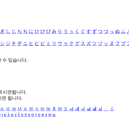
ぎ
し
じ
ち
ぢ
に
ひ
び
ぴ
み
り
う
ぅ
く
ぐ
す
ず
つ
づ
っ
ぬ
ふ
シ
ジ
チ
ヂ
ニ
ヒ
ビ
ピ
ミ
リ
ウ
ゥ
ク
グ
ス
ズ
ツ
ヅ
ッ
ヌ
フ
ブ
할 수 있습니다.
누르시면됩니다.
시면 됩니다.
ㅻ
ㅼ
ㅽ
ㅾ
ㅿ
ㆀ
ㆁ
ㆂ
ㆃ
ㆄ
ㆅ
ㆆ
ㆇ
ㆈ
ㆉ
ㆊ
ㆋ
ㆌ
ㆍ
ㆎ
θ
ι
κ
λ
μ
ν
ξ
ο
π
ρ
σ
τ
υ
φ
χ
ψ
ω