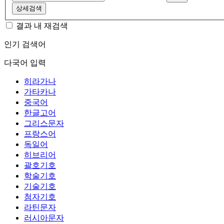
상세검색
결과 내 재검색
인기 검색어
다국어 입력
히라가나
가타카나
중국어
한글고어
그리스문자
프랑스어
독일어
히브리어
괄호기호
학술기호
기술기호
첨자기호
라틴문자
러시아문자