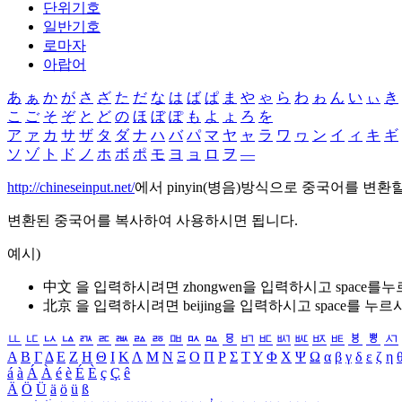
단위기호
일반기호
로마자
아랍어
あ
ぁ
か
が
さ
ざ
た
だ
な
は
ば
ぱ
ま
や
ゃ
ら
わ
ゎ
ん
い
ぃ
き
こ
ご
そ
ぞ
と
ど
の
ほ
ぼ
ぽ
も
よ
ょ
ろ
を
ア
ァ
カ
サ
ザ
タ
ダ
ナ
ハ
バ
パ
マ
ヤ
ャ
ラ
ワ
ヮ
ン
イ
ィ
キ
ギ
ソ
ゾ
ト
ド
ノ
ホ
ボ
ポ
モ
ヨ
ョ
ロ
ヲ
―
http://chineseinput.net/
에서 pinyin(병음)방식으로 중국어를 변환
변환된 중국어를 복사하여 사용하시면 됩니다.
예시)
中文 을 입력하시려면
zhongwen
을 입력하시고 space를
北京 을 입력하시려면
beijing
을 입력하시고 space를 누르
ㅥ
ㅦ
ㅧ
ㅨ
ㅩ
ㅪ
ㅫ
ㅬ
ㅭ
ㅮ
ㅯ
ㅰ
ㅱ
ㅲ
ㅳ
ㅴ
ㅵ
ㅶ
ㅷ
ㅸ
ㅹ
ㅺ
Α
Β
Γ
Δ
Ε
Ζ
Η
Θ
Ι
Κ
Λ
Μ
Ν
Ξ
Ο
Π
Ρ
Σ
Τ
Υ
Φ
Χ
Ψ
Ω
α
β
γ
δ
ε
ζ
η
á
à
Á
À
é
è
É
È
ç
Ç
ê
Ä
Ö
Ü
ä
ö
ü
ß