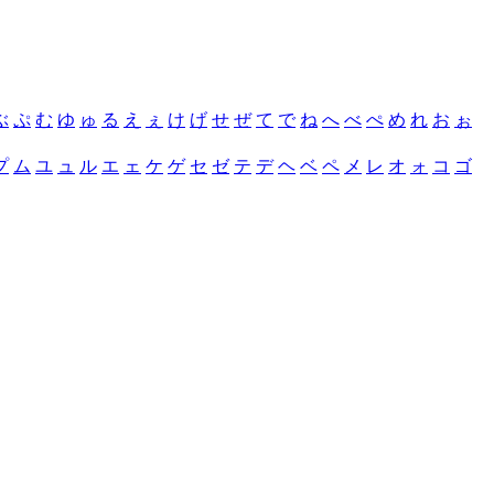
ぶ
ぷ
む
ゆ
ゅ
る
え
ぇ
け
げ
せ
ぜ
て
で
ね
へ
べ
ぺ
め
れ
お
ぉ
プ
ム
ユ
ュ
ル
エ
ェ
ケ
ゲ
セ
ゼ
テ
デ
ヘ
ベ
ペ
メ
レ
オ
ォ
コ
ゴ