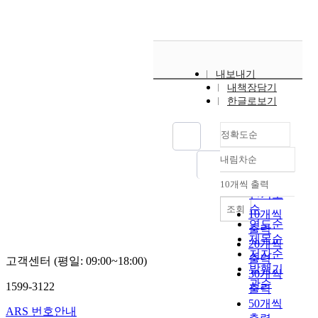
내보내기
내책장담기
한글로보기
정확도순
내림차순
정확도
순
10개씩 출력
내림차순
인기도
순
조회
10개씩
연도순
출력
제목순
20개씩
저자순
출력
고객센터 (평일: 09:00~18:00)
발행기
30개씩
관순
1599-3122
출력
50개씩
ARS 번호안내