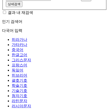
상세검색
결과 내 재검색
인기 검색어
다국어 입력
히라가나
가타카나
중국어
한글고어
그리스문자
프랑스어
독일어
히브리어
괄호기호
학술기호
기술기호
첨자기호
라틴문자
러시아문자