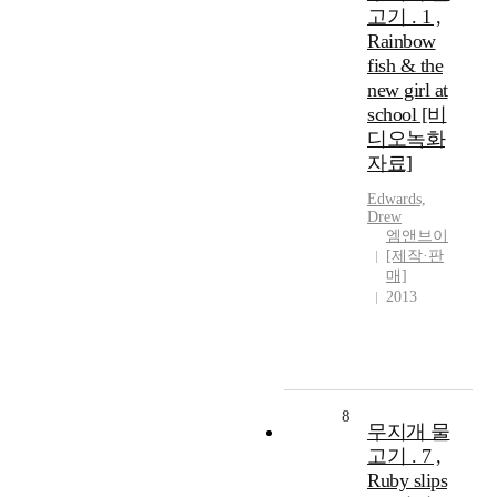
고기 . 1 ,
Rainbow
fish & the
new girl at
school [비
디오녹화
자료]
Edwards,
Drew
엠앤브이
[제작·판
매]
2013
8
무지개 물
고기 . 7 ,
Ruby slips