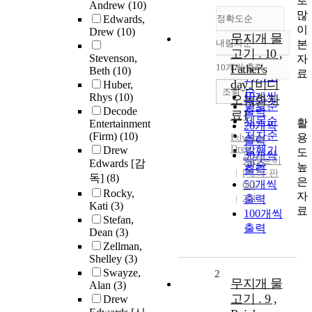
로
Andrew
(10)
많
Edwards,
정확도순
이
Drew
(10)
무지개 물
내림차순
본
정확도
고기 . 10 ,
Stevenson,
자
순
10개씩 출력
Father's
Beth
(10)
내림차순
료
인기도
day [비디
Huber,
순
조회
10개씩
Rhys
(10)
오녹화자
연도순
Decode
출력
료]
제목순
활
Entertainment
20개씩
저자순
(Firm)
(10)
용
Edwards,
출력
Drew
Drew
발행기
도
30개씩
엠앤브이
Edwards [감
관순
높
출력
[제작·판
독]
(8)
은
50개씩
매]
Rocky,
자
출력
2013
Kati
(3)
료
100개씩
Stefan,
출력
Dean
(3)
Zellman,
Shelley
(3)
Swayze,
2
무지개 물
Alan
(3)
고기 . 9 ,
Drew