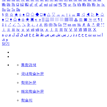
㎒
㎓
㎔
Ω
㏀
㏁
㎊
㎋
㎌
㏖
㏅
㎭
㎮
㎯
㏛
㎩
㎪
㎫
㎬
㏝
㏐
㏓
㏃
㏉
㏜
㏆
§
※
☆
★
○
●
◎
◇
◆
□
■
△
▽
→
←
↑
↓
↔
〓
◁
◀
▷
▶
♤
♠
♡
♥
♧
♣
⊙
◈
▣
◐
◑
▒
▤
▥
▨
▧
▦
▩
♨
☏
☎
☜
☞
¶
†
‡
↕
↗
↙
↖
↘
♭
♩
♪
♬
㉿
㈜
№
㏇
™
㏂
㏘
℡
＃
＆
＊
＠
ª
º
ⅰ
ⅱ
ⅲ
ⅳ
ⅴ
ⅵ
ⅶ
ⅷ
ⅸ
ⅹ
Ⅰ
Ⅱ
Ⅲ
Ⅳ
Ⅴ
Ⅵ
Ⅶ
Ⅷ
Ⅸ
Ⅹ
ا
ب
ت
ث
ج
ح
خ
د
ذ
ر
ز
س
ش
ص
ض
ط
ظ
ع
غ
ف
ق
ک
ل
م
ن
ه
و
ی
닫기
통합검색
국내학술논문
학위논문
해외학술논문
학술지