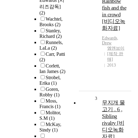
Edwards [시
Rainbow
리즈감독]
fish and the
(2)
in crowd
Wachtel,
[비디오녹
Brooks
(2)
화자료]
Stanley,
Richard
(2)
Edwards,
Runnels,
Drew
LaLa
(2)
엠앤브이
Carr, Patti
[제작·판
(2)
매]
2013
Corlett,
Ian James
(2)
Strobel,
Erika
(1)
Goren,
Robby
(1)
3
Moss,
무지개 물
Francis
(1)
고기 . 6 ,
Molitor,
Sibling
S.M
(1)
rivalry [비
McKay,
디오녹화
Sindy
(1)
자료]