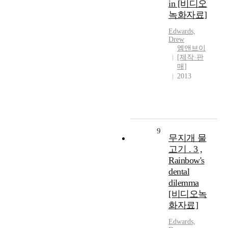
in [비디오
녹화자료]
Edwards,
Drew
엠앤브이
[제작·판
매]
2013
9
무지개 물
고기 . 3 ,
Rainbow's
dental
dilemma
[비디오녹
화자료]
Edwards,