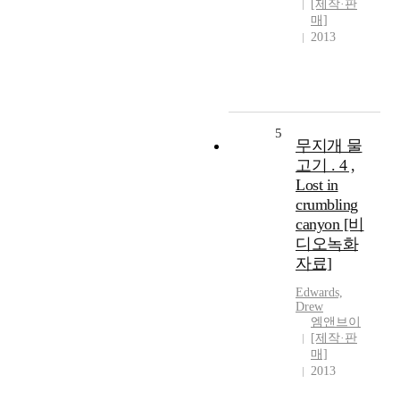
[제작·판
매]
2013
5
무지개 물
고기 . 4 ,
Lost in
crumbling
canyon [비
디오녹화
자료]
Edwards,
Drew
엠앤브이
[제작·판
매]
2013