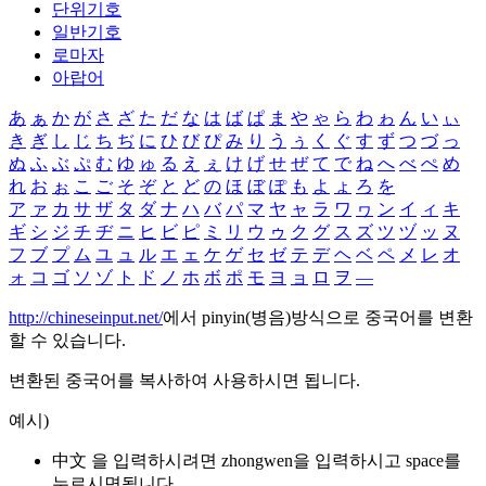
단위기호
일반기호
로마자
아랍어
あ
ぁ
か
が
さ
ざ
た
だ
な
は
ば
ぱ
ま
や
ゃ
ら
わ
ゎ
ん
い
ぃ
き
ぎ
し
じ
ち
ぢ
に
ひ
び
ぴ
み
り
う
ぅ
く
ぐ
す
ず
つ
づ
っ
ぬ
ふ
ぶ
ぷ
む
ゆ
ゅ
る
え
ぇ
け
げ
せ
ぜ
て
で
ね
へ
べ
ぺ
め
れ
お
ぉ
こ
ご
そ
ぞ
と
ど
の
ほ
ぼ
ぽ
も
よ
ょ
ろ
を
ア
ァ
カ
サ
ザ
タ
ダ
ナ
ハ
バ
パ
マ
ヤ
ャ
ラ
ワ
ヮ
ン
イ
ィ
キ
ギ
シ
ジ
チ
ヂ
ニ
ヒ
ビ
ピ
ミ
リ
ウ
ゥ
ク
グ
ス
ズ
ツ
ヅ
ッ
ヌ
フ
ブ
プ
ム
ユ
ュ
ル
エ
ェ
ケ
ゲ
セ
ゼ
テ
デ
ヘ
ベ
ペ
メ
レ
オ
ォ
コ
ゴ
ソ
ゾ
ト
ド
ノ
ホ
ボ
ポ
モ
ヨ
ョ
ロ
ヲ
―
http://chineseinput.net/
에서 pinyin(병음)방식으로 중국어를 변환
할 수 있습니다.
변환된 중국어를 복사하여 사용하시면 됩니다.
예시)
中文 을 입력하시려면
zhongwen
을 입력하시고 space를
누르시면됩니다.