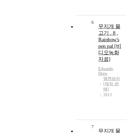
6
무지개 물
고기 . 8 ,
Rainbow's
pen pal [비
디오녹화
자료]
Edwards,
Drew
엠앤브이
[제작·판
매]
2013
7
무지개 물