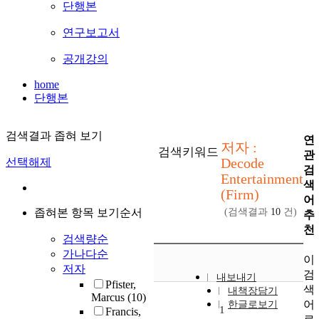
단행본
연구보고서
공개강의
home
단행본
검색결과 좁혀 보기
연
저자 :
검색키워드
관
Decode
선택해제
검
Entertainment
색
(Firm)
어
좁혀본 항목 보기순서
(검색결과
10
건)
추
천
검색량순
가나다순
이
저자
검
내보내기
Pfister,
색
내책장담기
Marcus
(10)
어
한글로보기
1
Francis,