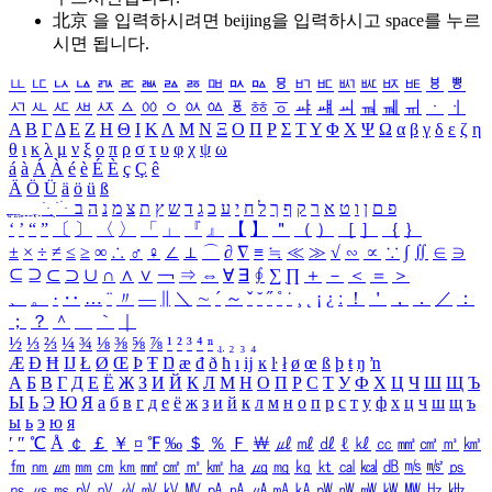
北京 을 입력하시려면
beijing
을 입력하시고 space를 누르
시면 됩니다.
ㅥ
ㅦ
ㅧ
ㅨ
ㅩ
ㅪ
ㅫ
ㅬ
ㅭ
ㅮ
ㅯ
ㅰ
ㅱ
ㅲ
ㅳ
ㅴ
ㅵ
ㅶ
ㅷ
ㅸ
ㅹ
ㅺ
ㅻ
ㅼ
ㅽ
ㅾ
ㅿ
ㆀ
ㆁ
ㆂ
ㆃ
ㆄ
ㆅ
ㆆ
ㆇ
ㆈ
ㆉ
ㆊ
ㆋ
ㆌ
ㆍ
ㆎ
Α
Β
Γ
Δ
Ε
Ζ
Η
Θ
Ι
Κ
Λ
Μ
Ν
Ξ
Ο
Π
Ρ
Σ
Τ
Υ
Φ
Χ
Ψ
Ω
α
β
γ
δ
ε
ζ
η
θ
ι
κ
λ
μ
ν
ξ
ο
π
ρ
σ
τ
υ
φ
χ
ψ
ω
á
à
Á
À
é
è
É
È
ç
Ç
ê
Ä
Ö
Ü
ä
ö
ü
ß
ְ
ֳ
ֲ
ֱ
ָ
ַ
ֵ
ֶ
ִ
ֹ
ּ
ֻ
ׂ
ׁ
ּ
ב
ה
נ
מ
צ
ת
ץ
ש
ד
ג
כ
ע
י
ח
ל
ך
ף
ק
ר
א
ט
ו
ן
ם
פ
‘
’
“
”
〔
〕
〈
〉
「
」
『
』
【
】
＂
（
）
［
］
｛
｝
±
×
÷
≠
≤
≥
∞
∴
♂
♀
∠
⊥
⌒
∂
∇
≡
≒
≪
≫
√
∽
∝
∵
∫
∬
∈
∋
⊆
⊇
⊂
⊃
∪
∩
∧
∨
￢
⇒
⇔
∀
∃
∮
∑
∏
＋
－
＜
＝
＞
、
。
·
‥
…
¨
〃
―
∥
＼
∼
´
～
ˇ
˘
˝
˚
˙
¸
˛
¡
¿
ː
！
＇
，
．
／
：
；
？
＾
＿
｀
｜
½
⅓
⅔
¼
¾
⅛
⅜
⅝
⅞
¹
²
³
⁴
ⁿ
₁
₂
₃
₄
Æ
Ð
Ħ
Ĳ
Ł
Ø
Œ
Þ
Ŧ
Ŋ
æ
đ
ð
ħ
ı
ĳ
ĸ
ŀ
ł
ø
œ
ß
þ
ŧ
ŋ
ŉ
А
Б
В
Г
Д
Е
Ё
Ж
З
И
Й
К
Л
М
Н
О
П
Р
С
Т
У
Ф
Х
Ц
Ч
Ш
Щ
Ъ
Ы
Ь
Э
Ю
Я
а
б
в
г
д
е
ё
ж
з
и
й
к
л
м
н
о
п
р
с
т
у
ф
х
ц
ч
ш
щ
ъ
ы
ь
э
ю
я
′
″
℃
Å
￠
￡
￥
¤
℉
‰
＄
％
Ｆ
￦
㎕
㎖
㎗
ℓ
㎘
㏄
㎣
㎤
㎥
㎦
㎙
㎚
㎛
㎜
㎝
㎞
㎟
㎠
㎡
㎢
㏊
㎍
㎎
㎏
㏏
㎈
㎉
㏈
㎧
㎨
㎰
㎱
㎲
㎳
㎴
㎵
㎶
㎷
㎸
㎹
㎀
㎁
㎂
㎃
㎄
㎺
㎻
㎽
㎾
㎿
㎐
㎑