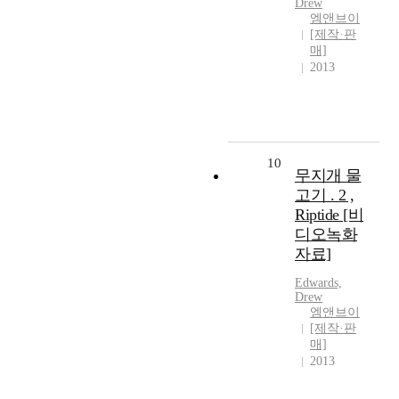
Drew
엠앤브이
[제작·판
매]
2013
10
무지개 물
고기 . 2 ,
Riptide [비
디오녹화
자료]
Edwards,
Drew
엠앤브이
[제작·판
매]
2013