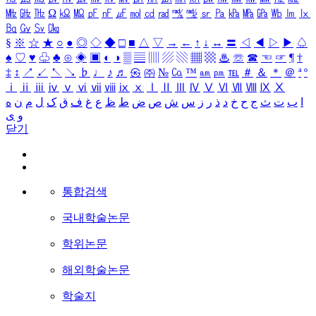
㎒
㎓
㎔
Ω
㏀
㏁
㎊
㎋
㎌
㏖
㏅
㎭
㎮
㎯
㏛
㎩
㎪
㎫
㎬
㏝
㏐
㏓
㏃
㏉
㏜
㏆
§
※
☆
★
○
●
◎
◇
◆
□
■
△
▽
→
←
↑
↓
↔
〓
◁
◀
▷
▶
♤
♠
♡
♥
♧
♣
⊙
◈
▣
◐
◑
▒
▤
▥
▨
▧
▦
▩
♨
☏
☎
☜
☞
¶
†
‡
↕
↗
↙
↖
↘
♭
♩
♪
♬
㉿
㈜
№
㏇
™
㏂
㏘
℡
＃
＆
＊
＠
ª
º
ⅰ
ⅱ
ⅲ
ⅳ
ⅴ
ⅵ
ⅶ
ⅷ
ⅸ
ⅹ
Ⅰ
Ⅱ
Ⅲ
Ⅳ
Ⅴ
Ⅵ
Ⅶ
Ⅷ
Ⅸ
Ⅹ
ا
ب
ت
ث
ج
ح
خ
د
ذ
ر
ز
س
ش
ص
ض
ط
ظ
ع
غ
ف
ق
ک
ل
م
ن
ه
و
ی
닫기
통합검색
국내학술논문
학위논문
해외학술논문
학술지