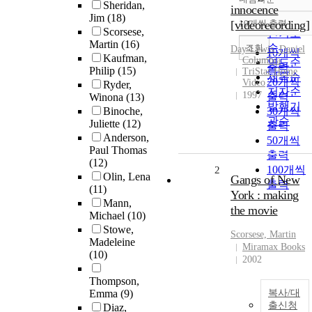
정확도
Sheridan,
innocence
Jim
(18)
순
[videorecording]
10개씩 출력
내림차순
Scorsese,
인기도
Martin
(16)
순
조회
Day-Lewis
,
Daniel
10개씩
Kaufman,
Columbia
연도순
출력
Philip
(15)
TriStar Home
제목순
20개씩
Video
Ryder,
저자순
1997
출력
Winona
(13)
발행기
Binoche,
30개씩
관순
Juliette
(12)
출력
Anderson,
50개씩
Paul Thomas
출력
(12)
100개씩
2
Olin, Lena
Gangs of New
출력
(11)
York : making
Mann,
the movie
Michael
(10)
Stowe,
Scorsese, Martin
Madeleine
Miramax Books
(10)
2002
Thompson,
Emma
(9)
복사/대
출신청
Diaz,