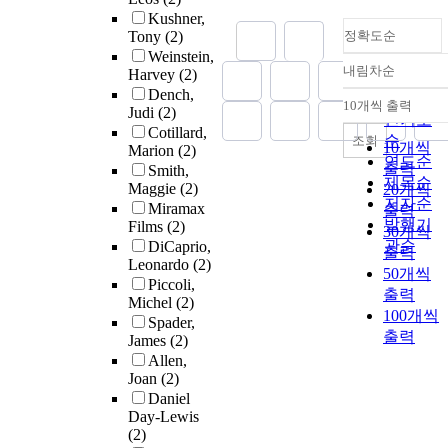
Kushner,
Tony
(2)
정확도순
Weinstein,
내림차순
Harvey
(2)
정확도
Dench,
순
10개씩 출력
Judi
(2)
내림차순
인기도
Cotillard,
순
조회
10개씩
Marion
(2)
연도순
출력
Smith,
제목순
Maggie
(2)
20개씩
저자순
Miramax
출력
발행기
Films
(2)
30개씩
관순
DiCaprio,
출력
Leonardo
(2)
50개씩
Piccoli,
출력
Michel
(2)
100개씩
Spader,
출력
James
(2)
Allen,
Joan
(2)
Daniel
Day-Lewis
(2)