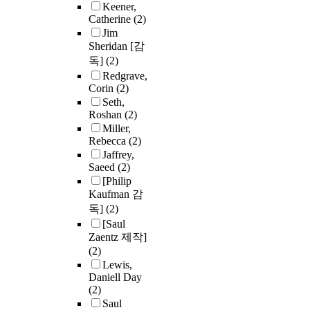
Keener,
Catherine
(2)
Jim
Sheridan [감
독]
(2)
Redgrave,
Corin
(2)
Seth,
Roshan
(2)
Miller,
Rebecca
(2)
Jaffrey,
Saeed
(2)
[Philip
Kaufman 감
독]
(2)
[Saul
Zaentz 제작]
(2)
Lewis,
Daniell Day
(2)
Saul