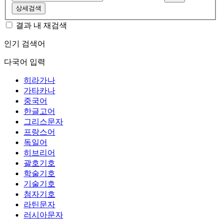
상세검색
결과 내 재검색
인기 검색어
다국어 입력
히라가나
가타카나
중국어
한글고어
그리스문자
프랑스어
독일어
히브리어
괄호기호
학술기호
기술기호
첨자기호
라틴문자
러시아문자