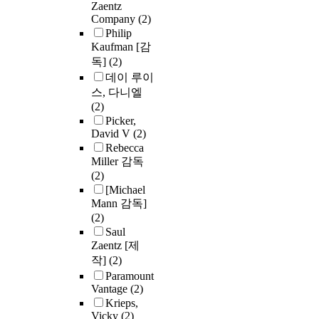
Zaentz
Company
(2)
Philip
Kaufman [감
독]
(2)
데이 루이
스, 다니엘
(2)
Picker,
David V
(2)
Rebecca
Miller 감독
(2)
[Michael
Mann 감독]
(2)
Saul
Zaentz [제
작]
(2)
Paramount
Vantage
(2)
Krieps,
Vicky
(2)