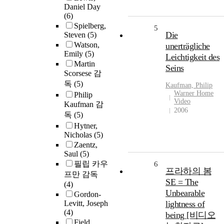
Daniel Day
(6)
Spielberg,
5
Die
Steven
(5)
Watson,
unerträgliche
Emily
(5)
Leichtigkeit des
Martin
Seins
Scorsese 감
독
(5)
Kaufman, Philip
Warner Home
Philip
Video
Kaufman 감
2006
독
(5)
Hytner,
Nicholas
(5)
Zaentz,
Saul
(5)
필립 카우
6
프라하의 봄
프만 감독
SE = The
(4)
Unbearable
Gordon-
Levitt, Joseph
lightness of
(4)
being [비디오
Field,