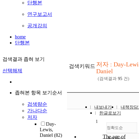
단행본
연구보고서
공개강의
home
단행본
검색결과 좁혀 보기
저자 : Day-Lewi
검색키워드
Daniel
선택해제
(검색결과
95
건)
좁혀본 항목 보기순서
검색량순
내보내기
내책장담
가나다순
한글로보기
저자
1
Day-
정확도순
Lewis,
Daniel
(82)
The age of
내림차순