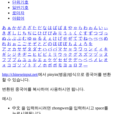
단위기호
일반기호
로마자
아랍어
あ
ぁ
か
が
さ
ざ
た
だ
な
は
ば
ぱ
ま
や
ゃ
ら
わ
ゎ
ん
い
ぃ
き
ぎ
し
じ
ち
ぢ
に
ひ
び
ぴ
み
り
う
ぅ
く
ぐ
す
ず
つ
づ
っ
ぬ
ふ
ぶ
ぷ
む
ゆ
ゅ
る
え
ぇ
け
げ
せ
ぜ
て
で
ね
へ
べ
ぺ
め
れ
お
ぉ
こ
ご
そ
ぞ
と
ど
の
ほ
ぼ
ぽ
も
よ
ょ
ろ
を
ア
ァ
カ
サ
ザ
タ
ダ
ナ
ハ
バ
パ
マ
ヤ
ャ
ラ
ワ
ヮ
ン
イ
ィ
キ
ギ
シ
ジ
チ
ヂ
ニ
ヒ
ビ
ピ
ミ
リ
ウ
ゥ
ク
グ
ス
ズ
ツ
ヅ
ッ
ヌ
フ
ブ
プ
ム
ユ
ュ
ル
エ
ェ
ケ
ゲ
セ
ゼ
テ
デ
ヘ
ベ
ペ
メ
レ
オ
ォ
コ
ゴ
ソ
ゾ
ト
ド
ノ
ホ
ボ
ポ
モ
ヨ
ョ
ロ
ヲ
―
http://chineseinput.net/
에서 pinyin(병음)방식으로 중국어를 변환
할 수 있습니다.
변환된 중국어를 복사하여 사용하시면 됩니다.
예시)
中文 을 입력하시려면
zhongwen
을 입력하시고 space를
누르시면됩니다.