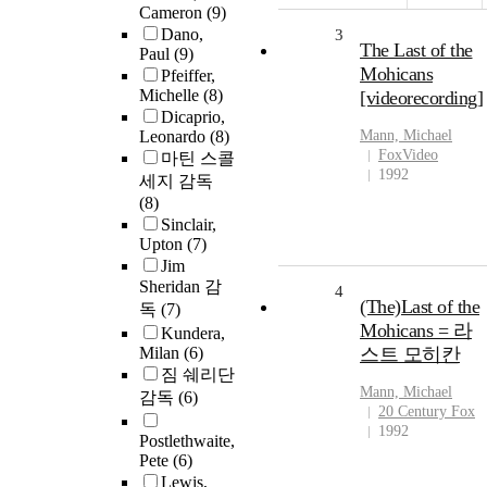
Cameron
(9)
Dano,
3
The Last of the
Paul
(9)
Mohicans
Pfeiffer,
Michelle
(8)
[videorecording]
Dicaprio,
Leonardo
(8)
Mann, Michael
FoxVideo
마틴 스콜
1992
세지 감독
(8)
Sinclair,
Upton
(7)
Jim
Sheridan 감
4
(The)Last of the
독
(7)
Mohicans = 라
Kundera,
Milan
(6)
스트 모히칸
짐 쉐리단
Mann, Michael
감독
(6)
20 Century Fox
1992
Postlethwaite,
Pete
(6)
Lewis,