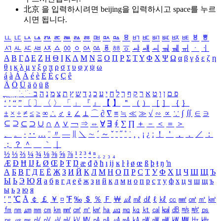
北京 을 입력하시려면
beijing
을 입력하시고 space를 누르
시면 됩니다.
ㅥ
ㅦ
ㅧ
ㅨ
ㅩ
ㅪ
ㅫ
ㅬ
ㅭ
ㅮ
ㅯ
ㅰ
ㅱ
ㅲ
ㅳ
ㅴ
ㅵ
ㅶ
ㅷ
ㅸ
ㅹ
ㅺ
ㅻ
ㅼ
ㅽ
ㅾ
ㅿ
ㆀ
ㆁ
ㆂ
ㆃ
ㆄ
ㆅ
ㆆ
ㆇ
ㆈ
ㆉ
ㆊ
ㆋ
ㆌ
ㆍ
ㆎ
Α
Β
Γ
Δ
Ε
Ζ
Η
Θ
Ι
Κ
Λ
Μ
Ν
Ξ
Ο
Π
Ρ
Σ
Τ
Υ
Φ
Χ
Ψ
Ω
α
β
γ
δ
ε
ζ
η
θ
ι
κ
λ
μ
ν
ξ
ο
π
ρ
σ
τ
υ
φ
χ
ψ
ω
á
à
Á
À
é
è
É
È
ç
Ç
ê
Ä
Ö
Ü
ä
ö
ü
ß
ְ
ֳ
ֲ
ֱ
ָ
ַ
ֵ
ֶ
ִ
ֹ
ּ
ֻ
ׂ
ׁ
ּ
ב
ה
נ
מ
צ
ת
ץ
ש
ד
ג
כ
ע
י
ח
ל
ך
ף
ק
ר
א
ט
ו
ן
ם
פ
‘
’
“
”
〔
〕
〈
〉
「
」
『
』
【
】
＂
（
）
［
］
｛
｝
±
×
÷
≠
≤
≥
∞
∴
♂
♀
∠
⊥
⌒
∂
∇
≡
≒
≪
≫
√
∽
∝
∵
∫
∬
∈
∋
⊆
⊇
⊂
⊃
∪
∩
∧
∨
￢
⇒
⇔
∀
∃
∮
∑
∏
＋
－
＜
＝
＞
、
。
·
‥
…
¨
〃
―
∥
＼
∼
´
～
ˇ
˘
˝
˚
˙
¸
˛
¡
¿
ː
！
＇
，
．
／
：
；
？
＾
＿
｀
｜
½
⅓
⅔
¼
¾
⅛
⅜
⅝
⅞
¹
²
³
⁴
ⁿ
₁
₂
₃
₄
Æ
Ð
Ħ
Ĳ
Ł
Ø
Œ
Þ
Ŧ
Ŋ
æ
đ
ð
ħ
ı
ĳ
ĸ
ŀ
ł
ø
œ
ß
þ
ŧ
ŋ
ŉ
А
Б
В
Г
Д
Е
Ё
Ж
З
И
Й
К
Л
М
Н
О
П
Р
С
Т
У
Ф
Х
Ц
Ч
Ш
Щ
Ъ
Ы
Ь
Э
Ю
Я
а
б
в
г
д
е
ё
ж
з
и
й
к
л
м
н
о
п
р
с
т
у
ф
х
ц
ч
ш
щ
ъ
ы
ь
э
ю
я
′
″
℃
Å
￠
￡
￥
¤
℉
‰
＄
％
Ｆ
￦
㎕
㎖
㎗
ℓ
㎘
㏄
㎣
㎤
㎥
㎦
㎙
㎚
㎛
㎜
㎝
㎞
㎟
㎠
㎡
㎢
㏊
㎍
㎎
㎏
㏏
㎈
㎉
㏈
㎧
㎨
㎰
㎱
㎲
㎳
㎴
㎵
㎶
㎷
㎸
㎹
㎀
㎁
㎂
㎃
㎄
㎺
㎻
㎽
㎾
㎿
㎐
㎑