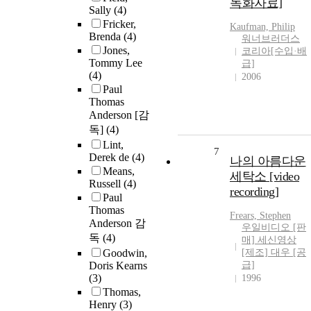
녹화자료]
Sally
(4)
Fricker,
Kaufman, Philip
Brenda
(4)
워너브러더스
Jones,
코리아[수입·배
Tommy Lee
급]
(4)
2006
Paul
Thomas
Anderson [감
독]
(4)
Lint,
7
Derek de
(4)
나의 아름다운
Means,
세탁소 [video
Russell
(4)
recording]
Paul
Thomas
Frears, Stephen
Anderson 감
우일비디오 [판
독
(4)
매] 세신영상
Goodwin,
[제조] 대우 [공
Doris Kearns
급]
(3)
1996
Thomas,
Henry
(3)