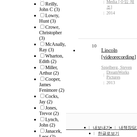
Media [수입·제
Reilly,
조]
John C
(3)
2014
Lowry,
Hunt
(3)
Crowe,
Christopher
(3)
McAnally,
10
Ray
(3)
Lincoln
Wharton,
[videorecording]
Edith
(2)
Miller,
Spielberg, Steven
DreamWorks
Arthur
(2)
Pictures
Cooper,
2013
James
Fenimore
(2)
Cocks,
Jay
(2)
Jones,
Trevor
(2)
Lynch,
John
(2)
내보내기
내책장담
Janacek,
한글로보기
Leos
(2)