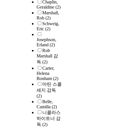
Chaplin,
Geraldine
(2)
Marshall,
Rob
(2)
Schweig,
Eric
(2)
Josephson,
Erland
(2)
Rob
Marshall 감
독
(2)
Carter,
Helena
Bonham
(2)
마틴 스콜
세지 감독
(2)
Belle,
Camilla
(2)
니콜라스
하이트너 감
독
(2)