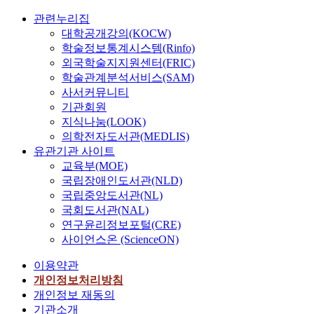
관련누리집
대학공개강의(KOCW)
학술정보통계시스템(Rinfo)
외국학술지지원센터(FRIC)
학술관계분석서비스(SAM)
사서커뮤니티
기관회원
지식나눔(LOOK)
의학전자도서관(MEDLIS)
유관기관 사이트
교육부(MOE)
국립장애인도서관(NLD)
국립중앙도서관(NL)
국회도서관(NAL)
연구윤리정보포털(CRE)
사이언스온 (ScienceON)
이용약관
개인정보처리방침
개인정보 재동의
기관소개