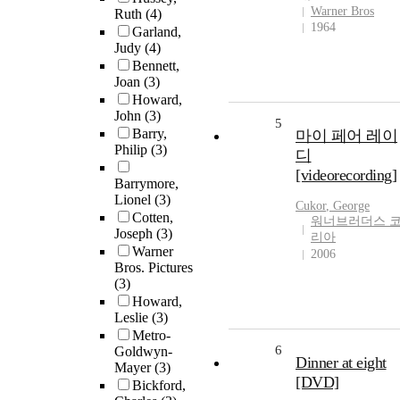
Warner Bros
Ruth
(4)
1964
Garland,
Judy
(4)
Bennett,
Joan
(3)
Howard,
John
(3)
5
Barry,
마이 페어 레이
Philip
(3)
디
[videorecording]
Barrymore,
Lionel
(3)
Cukor
,
George
Cotten,
워너브러더스 
Joseph
(3)
리아
Warner
2006
Bros. Pictures
(3)
Howard,
Leslie
(3)
Metro-
6
Goldwyn-
Dinner at eight
Mayer
(3)
[DVD]
Bickford,