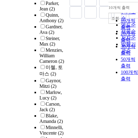
Parker,
순
10개씩 출력
Jean
(2)
내림차
인기도
Quinn,
순
조회
Anthony
(2)
10개씩
연도순
Gardner,
출력
제목순
Ava
(2)
20개씩
저자순
Steiner,
출력
Max
(2)
발행기
30개씩
Menzies,
관순
출력
William
50개씩
Cameron
(2)
출력
미첼, 토
100개씩
마스
(2)
출력
Gaynor,
Mitzi
(2)
Marlow,
Lucy
(2)
Carson,
Jack
(2)
Blake,
Amanda
(2)
Minnelli,
Vincente
(2)