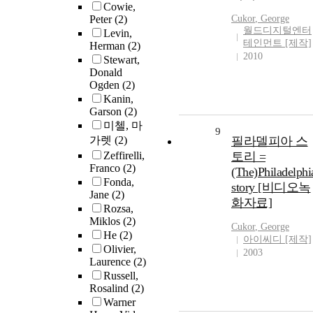
Cowie,
Peter
(2)
Cukor
,
George
월드디지털엔터
Levin,
테인먼트 [제작]
Herman
(2)
2010
Stewart,
Donald
Ogden
(2)
Kanin,
Garson
(2)
미첼, 마
9
가렛
(2)
필라델피아 스
Zeffirelli,
토리 =
Franco
(2)
(The)Philadelphi
Fonda,
story [비디오녹
Jane
(2)
화자료]
Rozsa,
Miklos
(2)
Cukor
,
George
He
(2)
아이씨디 [제작]
Olivier,
2003
Laurence
(2)
Russell,
Rosalind
(2)
Warner