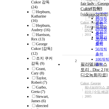
정확도
Cukor 감독
fair lady : Georg
순
(24)
Cukor[감독]
10개씩 출력
내림차
인기도
Hepburn,
[videorecording]
Katharine
순
조회
10개씩
(16)
연도순
Cukor
,
George
출력
Hepburn,
Paramount CBS
제목순
20개씩
Audrey
(16)
DVD
저자순
출력
Harrison,
2011
발행기
30개씩
Rex
(13)
관순
George
출력
Cukor [감독]
50개씩
(12)
출력
조지 쿠커
100개씩
2
감독
(9)
필라델피아 스
출력
Grant,
토리 . Disc 2 [
Cary
(8)
디오녹화자료]
Taylor,
Robert
(7)
Cukor
,
George
Garbo,
워너브러더스 
Greta
(7)
리아 [수입.배급
Stewart,
2005
James
(6)
directed