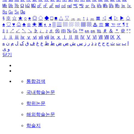
㎒
㎓
㎔
Ω
㏀
㏁
㎊
㎋
㎌
㏖
㏅
㎭
㎮
㎯
㏛
㎩
㎪
㎫
㎬
㏝
㏐
㏓
㏃
㏉
㏜
㏆
§
※
☆
★
○
●
◎
◇
◆
□
■
△
▽
→
←
↑
↓
↔
〓
◁
◀
▷
▶
♤
♠
♡
♥
♧
♣
⊙
◈
▣
◐
◑
▒
▤
▥
▨
▧
▦
▩
♨
☏
☎
☜
☞
¶
†
‡
↕
↗
↙
↖
↘
♭
♩
♪
♬
㉿
㈜
№
㏇
™
㏂
㏘
℡
＃
＆
＊
＠
ª
º
ⅰ
ⅱ
ⅲ
ⅳ
ⅴ
ⅵ
ⅶ
ⅷ
ⅸ
ⅹ
Ⅰ
Ⅱ
Ⅲ
Ⅳ
Ⅴ
Ⅵ
Ⅶ
Ⅷ
Ⅸ
Ⅹ
ا
ب
ت
ث
ج
ح
خ
د
ذ
ر
ز
س
ش
ص
ض
ط
ظ
ع
غ
ف
ق
ک
ل
م
ن
ه
و
ی
닫기
통합검색
국내학술논문
학위논문
해외학술논문
학술지