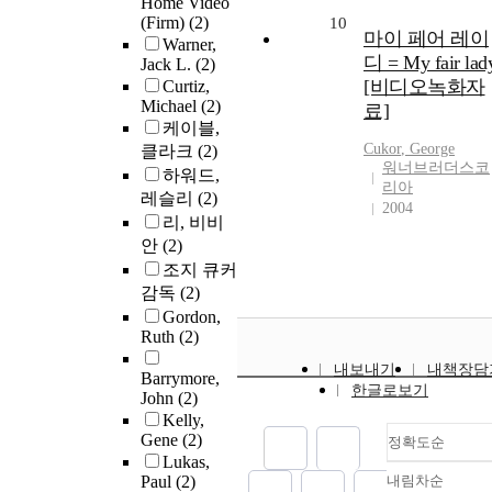
Home Video
(Firm)
(2)
10
마이 페어 레이
Warner,
디 = My fair lad
Jack L.
(2)
[비디오녹화자
Curtiz,
Michael
(2)
료]
케이블,
Cukor
,
George
클라크
(2)
워너브러더스코
하워드,
리아
레슬리
(2)
2004
리, 비비
안
(2)
조지 큐커
감독
(2)
Gordon,
Ruth
(2)
내보내기
내책장담
Barrymore,
한글로보기
John
(2)
Kelly,
Gene
(2)
정확도순
Lukas,
Paul
(2)
내림차순
정확도