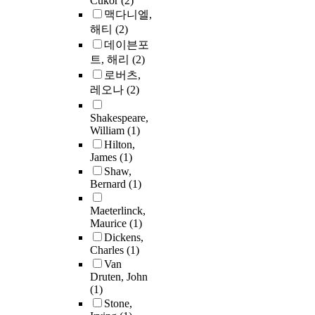
Cukor
(2)
맥다니엘,
해티
(2)
데이븐포
트, 해리
(2)
로버츠,
레오나
(2)
Shakespeare,
William
(1)
Hilton,
James
(1)
Shaw,
Bernard
(1)
Maeterlinck,
Maurice
(1)
Dickens,
Charles
(1)
Van
Druten, John
(1)
Stone,