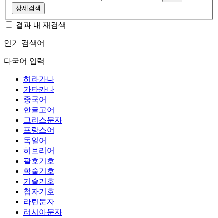
상세검색
결과 내 재검색
인기 검색어
다국어 입력
히라가나
가타카나
중국어
한글고어
그리스문자
프랑스어
독일어
히브리어
괄호기호
학술기호
기술기호
첨자기호
라틴문자
러시아문자