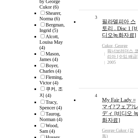
by George
Cukor
(6)
Shearer,
3
Norma
(6)
필라델피아 스
Bergman,
토리 . Disc 1 [
Ingrid
(5)
디오녹화자료]
Alcott,
Louisa May
Cukor
,
George
(4)
워너브러더스 
Mason,
리아 [수입.배급
James
(4)
2005
Boyer,
Charles
(4)
Fleming,
Victor
(4)
쿠커, 조
지
(4)
4
My Fair Lady =
Tracy,
マイ?フェア?
Spencer
(4)
ディ [비디오 
Taurog,
Norman
(4)
화자료]
Wood,
George
Cukor
(감
Sam
(4)
독)
Hussey,