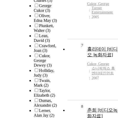
Charles
(3)
Cukor
,
George
George
Turner
Cukor
(3)
Entertainment
Oliver,
2005
Edna May
(3)
Plunkett,
Walter
(3)
Lean,
David
(3)
7
Crawford,
홀리데이 [비디
Joan
(3)
오 녹화자료]
Cukor,
George
Cukor
,
George
Dewey
(3)
소니픽쳐스 홈
Holliday,
엔터테인먼트
Judy
(3)
2007
Twain,
Mark
(2)
Taylor,
Elizabeth
(2)
Dumas,
Alexandre
(2)
8
춘희 [비디오녹
Lerner,
Alan Jay
(2)
화자료]