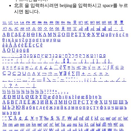
北京 을 입력하시려면
beijing
을 입력하시고 space를 누르
시면 됩니다.
ㅥ
ㅦ
ㅧ
ㅨ
ㅩ
ㅪ
ㅫ
ㅬ
ㅭ
ㅮ
ㅯ
ㅰ
ㅱ
ㅲ
ㅳ
ㅴ
ㅵ
ㅶ
ㅷ
ㅸ
ㅹ
ㅺ
ㅻ
ㅼ
ㅽ
ㅾ
ㅿ
ㆀ
ㆁ
ㆂ
ㆃ
ㆄ
ㆅ
ㆆ
ㆇ
ㆈ
ㆉ
ㆊ
ㆋ
ㆌ
ㆍ
ㆎ
Α
Β
Γ
Δ
Ε
Ζ
Η
Θ
Ι
Κ
Λ
Μ
Ν
Ξ
Ο
Π
Ρ
Σ
Τ
Υ
Φ
Χ
Ψ
Ω
α
β
γ
δ
ε
ζ
η
θ
ι
κ
λ
μ
ν
ξ
ο
π
ρ
σ
τ
υ
φ
χ
ψ
ω
á
à
Á
À
é
è
É
È
ç
Ç
ê
Ä
Ö
Ü
ä
ö
ü
ß
ְ
ֳ
ֲ
ֱ
ָ
ַ
ֵ
ֶ
ִ
ֹ
ּ
ֻ
ׂ
ׁ
ּ
ב
ה
נ
מ
צ
ת
ץ
ש
ד
ג
כ
ע
י
ח
ל
ך
ף
ק
ר
א
ט
ו
ן
ם
פ
‘
’
“
”
〔
〕
〈
〉
「
」
『
』
【
】
＂
（
）
［
］
｛
｝
±
×
÷
≠
≤
≥
∞
∴
♂
♀
∠
⊥
⌒
∂
∇
≡
≒
≪
≫
√
∽
∝
∵
∫
∬
∈
∋
⊆
⊇
⊂
⊃
∪
∩
∧
∨
￢
⇒
⇔
∀
∃
∮
∑
∏
＋
－
＜
＝
＞
、
。
·
‥
…
¨
〃
―
∥
＼
∼
´
～
ˇ
˘
˝
˚
˙
¸
˛
¡
¿
ː
！
＇
，
．
／
：
；
？
＾
＿
｀
｜
½
⅓
⅔
¼
¾
⅛
⅜
⅝
⅞
¹
²
³
⁴
ⁿ
₁
₂
₃
₄
Æ
Ð
Ħ
Ĳ
Ł
Ø
Œ
Þ
Ŧ
Ŋ
æ
đ
ð
ħ
ı
ĳ
ĸ
ŀ
ł
ø
œ
ß
þ
ŧ
ŋ
ŉ
А
Б
В
Г
Д
Е
Ё
Ж
З
И
Й
К
Л
М
Н
О
П
Р
С
Т
У
Ф
Х
Ц
Ч
Ш
Щ
Ъ
Ы
Ь
Э
Ю
Я
а
б
в
г
д
е
ё
ж
з
и
й
к
л
м
н
о
п
р
с
т
у
ф
х
ц
ч
ш
щ
ъ
ы
ь
э
ю
я
′
″
℃
Å
￠
￡
￥
¤
℉
‰
＄
％
Ｆ
￦
㎕
㎖
㎗
ℓ
㎘
㏄
㎣
㎤
㎥
㎦
㎙
㎚
㎛
㎜
㎝
㎞
㎟
㎠
㎡
㎢
㏊
㎍
㎎
㎏
㏏
㎈
㎉
㏈
㎧
㎨
㎰
㎱
㎲
㎳
㎴
㎵
㎶
㎷
㎸
㎹
㎀
㎁
㎂
㎃
㎄
㎺
㎻
㎽
㎾
㎿
㎐
㎑