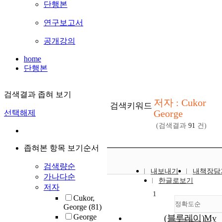
단행본
연구보고서
공개강의
home
단행본
검색결과 좁혀 보기
저자 : Cukor
검색키워드
George
선택해제
(검색결과
91
건)
좁혀본 항목 보기순서
검색량순
내보내기
내책장담
가나다순
한글로보기
저자
1
Cukor,
정확도순
George
(81)
George
(블루레이)My
내림차순