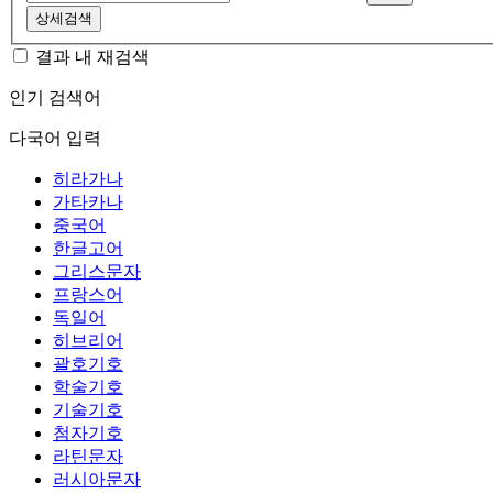
상세검색
결과 내 재검색
인기 검색어
다국어 입력
히라가나
가타카나
중국어
한글고어
그리스문자
프랑스어
독일어
히브리어
괄호기호
학술기호
기술기호
첨자기호
라틴문자
러시아문자