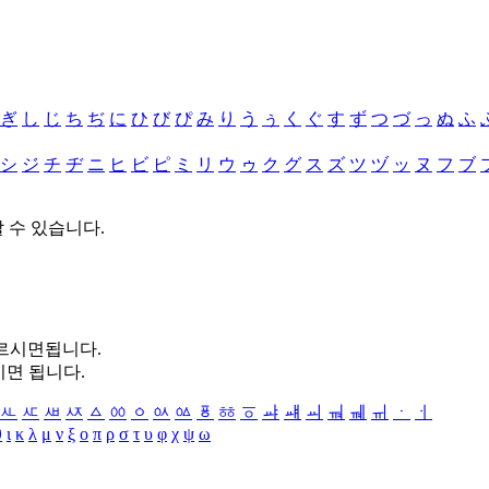
ぎ
し
じ
ち
ぢ
に
ひ
び
ぴ
み
り
う
ぅ
く
ぐ
す
ず
つ
づ
っ
ぬ
ふ
シ
ジ
チ
ヂ
ニ
ヒ
ビ
ピ
ミ
リ
ウ
ゥ
ク
グ
ス
ズ
ツ
ヅ
ッ
ヌ
フ
ブ
할 수 있습니다.
누르시면됩니다.
시면 됩니다.
ㅻ
ㅼ
ㅽ
ㅾ
ㅿ
ㆀ
ㆁ
ㆂ
ㆃ
ㆄ
ㆅ
ㆆ
ㆇ
ㆈ
ㆉ
ㆊ
ㆋ
ㆌ
ㆍ
ㆎ
θ
ι
κ
λ
μ
ν
ξ
ο
π
ρ
σ
τ
υ
φ
χ
ψ
ω