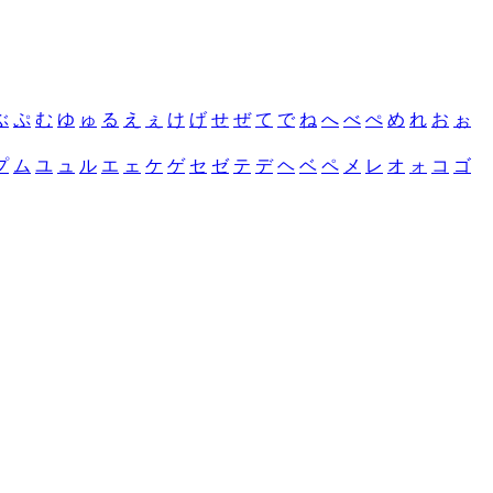
ぶ
ぷ
む
ゆ
ゅ
る
え
ぇ
け
げ
せ
ぜ
て
で
ね
へ
べ
ぺ
め
れ
お
ぉ
プ
ム
ユ
ュ
ル
エ
ェ
ケ
ゲ
セ
ゼ
テ
デ
ヘ
ベ
ペ
メ
レ
オ
ォ
コ
ゴ