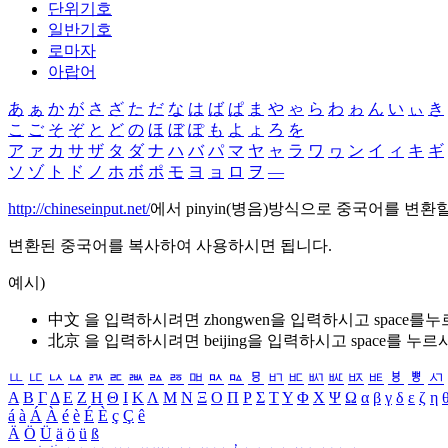
단위기호
일반기호
로마자
아랍어
あ
ぁ
か
が
さ
ざ
た
だ
な
は
ば
ぱ
ま
や
ゃ
ら
わ
ゎ
ん
い
ぃ
き
こ
ご
そ
ぞ
と
ど
の
ほ
ぼ
ぽ
も
よ
ょ
ろ
を
ア
ァ
カ
サ
ザ
タ
ダ
ナ
ハ
バ
パ
マ
ヤ
ャ
ラ
ワ
ヮ
ン
イ
ィ
キ
ギ
ソ
ゾ
ト
ド
ノ
ホ
ボ
ポ
モ
ヨ
ョ
ロ
ヲ
―
http://chineseinput.net/
에서 pinyin(병음)방식으로 중국어를 변환
변환된 중국어를 복사하여 사용하시면 됩니다.
예시)
中文 을 입력하시려면
zhongwen
을 입력하시고 space를
北京 을 입력하시려면
beijing
을 입력하시고 space를 누르
ㅥ
ㅦ
ㅧ
ㅨ
ㅩ
ㅪ
ㅫ
ㅬ
ㅭ
ㅮ
ㅯ
ㅰ
ㅱ
ㅲ
ㅳ
ㅴ
ㅵ
ㅶ
ㅷ
ㅸ
ㅹ
ㅺ
Α
Β
Γ
Δ
Ε
Ζ
Η
Θ
Ι
Κ
Λ
Μ
Ν
Ξ
Ο
Π
Ρ
Σ
Τ
Υ
Φ
Χ
Ψ
Ω
α
β
γ
δ
ε
ζ
η
á
à
Á
À
é
è
É
È
ç
Ç
ê
Ä
Ö
Ü
ä
ö
ü
ß