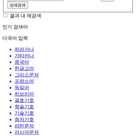
상세검색
결과 내 재검색
인기 검색어
다국어 입력
히라가나
가타카나
중국어
한글고어
그리스문자
프랑스어
독일어
히브리어
괄호기호
학술기호
기술기호
첨자기호
라틴문자
러시아문자