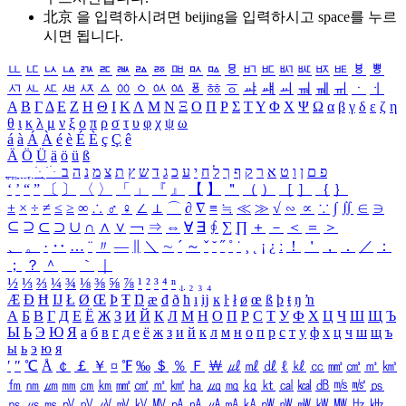
北京 을 입력하시려면
beijing
을 입력하시고 space를 누르
시면 됩니다.
ㅥ
ㅦ
ㅧ
ㅨ
ㅩ
ㅪ
ㅫ
ㅬ
ㅭ
ㅮ
ㅯ
ㅰ
ㅱ
ㅲ
ㅳ
ㅴ
ㅵ
ㅶ
ㅷ
ㅸ
ㅹ
ㅺ
ㅻ
ㅼ
ㅽ
ㅾ
ㅿ
ㆀ
ㆁ
ㆂ
ㆃ
ㆄ
ㆅ
ㆆ
ㆇ
ㆈ
ㆉ
ㆊ
ㆋ
ㆌ
ㆍ
ㆎ
Α
Β
Γ
Δ
Ε
Ζ
Η
Θ
Ι
Κ
Λ
Μ
Ν
Ξ
Ο
Π
Ρ
Σ
Τ
Υ
Φ
Χ
Ψ
Ω
α
β
γ
δ
ε
ζ
η
θ
ι
κ
λ
μ
ν
ξ
ο
π
ρ
σ
τ
υ
φ
χ
ψ
ω
á
à
Á
À
é
è
É
È
ç
Ç
ê
Ä
Ö
Ü
ä
ö
ü
ß
ְ
ֳ
ֲ
ֱ
ָ
ַ
ֵ
ֶ
ִ
ֹ
ּ
ֻ
ׂ
ׁ
ּ
ב
ה
נ
מ
צ
ת
ץ
ש
ד
ג
כ
ע
י
ח
ל
ך
ף
ק
ר
א
ט
ו
ן
ם
פ
‘
’
“
”
〔
〕
〈
〉
「
」
『
』
【
】
＂
（
）
［
］
｛
｝
±
×
÷
≠
≤
≥
∞
∴
♂
♀
∠
⊥
⌒
∂
∇
≡
≒
≪
≫
√
∽
∝
∵
∫
∬
∈
∋
⊆
⊇
⊂
⊃
∪
∩
∧
∨
￢
⇒
⇔
∀
∃
∮
∑
∏
＋
－
＜
＝
＞
、
。
·
‥
…
¨
〃
―
∥
＼
∼
´
～
ˇ
˘
˝
˚
˙
¸
˛
¡
¿
ː
！
＇
，
．
／
：
；
？
＾
＿
｀
｜
½
⅓
⅔
¼
¾
⅛
⅜
⅝
⅞
¹
²
³
⁴
ⁿ
₁
₂
₃
₄
Æ
Ð
Ħ
Ĳ
Ł
Ø
Œ
Þ
Ŧ
Ŋ
æ
đ
ð
ħ
ı
ĳ
ĸ
ŀ
ł
ø
œ
ß
þ
ŧ
ŋ
ŉ
А
Б
В
Г
Д
Е
Ё
Ж
З
И
Й
К
Л
М
Н
О
П
Р
С
Т
У
Ф
Х
Ц
Ч
Ш
Щ
Ъ
Ы
Ь
Э
Ю
Я
а
б
в
г
д
е
ё
ж
з
и
й
к
л
м
н
о
п
р
с
т
у
ф
х
ц
ч
ш
щ
ъ
ы
ь
э
ю
я
′
″
℃
Å
￠
￡
￥
¤
℉
‰
＄
％
Ｆ
￦
㎕
㎖
㎗
ℓ
㎘
㏄
㎣
㎤
㎥
㎦
㎙
㎚
㎛
㎜
㎝
㎞
㎟
㎠
㎡
㎢
㏊
㎍
㎎
㎏
㏏
㎈
㎉
㏈
㎧
㎨
㎰
㎱
㎲
㎳
㎴
㎵
㎶
㎷
㎸
㎹
㎀
㎁
㎂
㎃
㎄
㎺
㎻
㎽
㎾
㎿
㎐
㎑