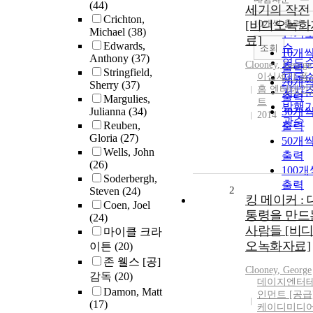
정확
(44)
세기의 작전
순
Crichton,
[비디오녹화
10개씩 출력
내림
Michael
(38)
인기
료]
Edwards,
순
조회
10개
Anthony
(37)
연도
Clooney
,
George
출력
Stringfield,
이십세기 폭
제목
20개
Sherry
(37)
홈 엔터테인
저자
출력
Margulies,
트
발행
Julianna
(34)
30개
2014
관순
Reuben,
출력
Gloria
(27)
50개
Wells, John
출력
(26)
100개
Soderbergh,
출력
2
Steven
(24)
킹 메이커 : 
Coen, Joel
통령을 만드
(24)
사람들 [비
마이클 크라
오녹화자료]
이튼
(20)
존 웰스 [공]
Clooney
,
George
감독
(20)
데이지엔터
Damon, Matt
인먼트 [공급
(17)
케이디미디