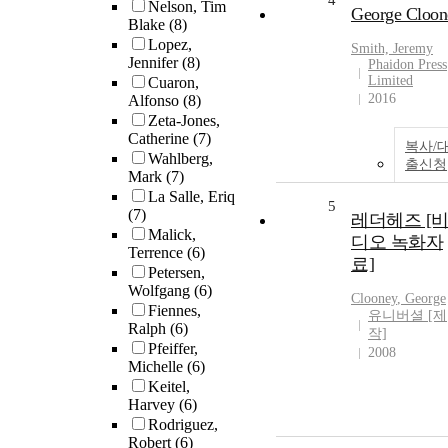
4
Nelson, Tim
George Cloon
Blake
(8)
Lopez,
Smith, Jeremy
Jennifer
(8)
Phaidon Press
Limited
Cuaron,
2016
Alfonso
(8)
Zeta-Jones,
Catherine
(7)
복사/
Wahlberg,
출신청
Mark
(7)
La Salle, Eriq
5
(7)
레더헤즈 [
Malick,
디오 녹화자
Terrence
(6)
료]
Petersen,
Wolfgang
(6)
Clooney
,
George
Fiennes,
유니버셜 [제
Ralph
(6)
작]
Pfeiffer,
2008
Michelle
(6)
Keitel,
Harvey
(6)
Rodriguez,
Robert
(6)