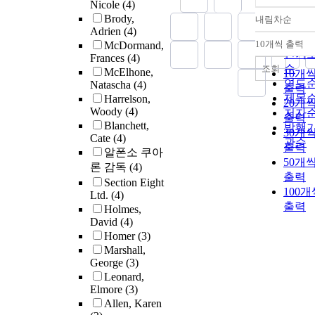
Nicole
(4)
Brody,
내림차순
정확
Adrien
(4)
순
10개씩 출력
McDormand,
내림
인기
Frances
(4)
순
조회
McElhone,
10개
연도
Natascha
(4)
출력
제목
Harrelson,
20개
Woody
(4)
저자
출력
Blanchett,
발행
30개
Cate
(4)
관순
출력
알폰소 쿠아
50개
론 감독
(4)
출력
Section Eight
100개
Ltd.
(4)
출력
Holmes,
David
(4)
Homer
(3)
Marshall,
George
(3)
Leonard,
Elmore
(3)
Allen, Karen