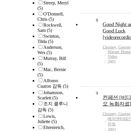
Streep, Meryl
(5)
O'Donnell,
Chris
(5)
8
Good Night a
Rockwell,
Sam
(5)
Good Luck
Swinton,
[videorecordi
Tilda
(5)
Anderson,
Clooney
,
George
Warner Home
Wes
(5)
Video
Murray, Bill
2005
(5)
Mac, Bernie
(5)
Alfonso
Cuaron 감독
(5)
Johansson,
9
컨페션 [비
Scarlett
(5)
오 녹화자료
조지 클루니
감독
(5)
Clooney
,
George
Lewis,
베어엔터테
Juliette
(5)
먼트
Ehrenreich,
2003