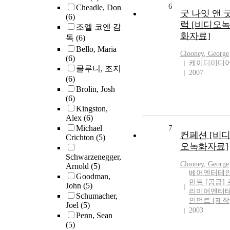
6
Cheadle, Don
굿 나잇 앤 
(6)
럭 [비디오
조엘 코엔 감
화자료]
독
(6)
Bello, Maria
Clooney
,
George
(6)
케이디미디
클루니, 조지
2007
(6)
Brolin, Josh
(6)
Kingston,
Alex
(6)
Michael
7
컨페션 [비
Crichton
(5)
오녹화자료]
Schwarzenegger,
Clooney
,
George
Arnold
(5)
베어엔터테
Goodman,
먼트 [공급] 
John
(5)
리미어엔터
Schumacher,
인먼트 [제작
Joel
(5)
2003
Penn, Sean
(5)