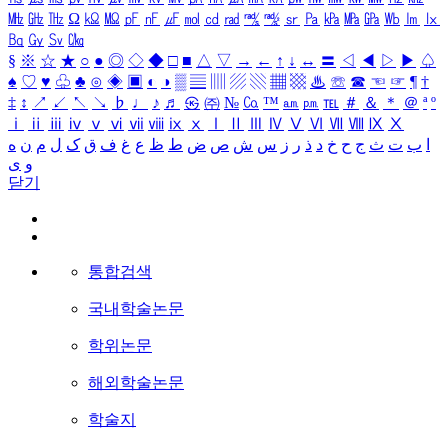
㎒
㎓
㎔
Ω
㏀
㏁
㎊
㎋
㎌
㏖
㏅
㎭
㎮
㎯
㏛
㎩
㎪
㎫
㎬
㏝
㏐
㏓
㏃
㏉
㏜
㏆
§
※
☆
★
○
●
◎
◇
◆
□
■
△
▽
→
←
↑
↓
↔
〓
◁
◀
▷
▶
♤
♠
♡
♥
♧
♣
⊙
◈
▣
◐
◑
▒
▤
▥
▨
▧
▦
▩
♨
☏
☎
☜
☞
¶
†
‡
↕
↗
↙
↖
↘
♭
♩
♪
♬
㉿
㈜
№
㏇
™
㏂
㏘
℡
＃
＆
＊
＠
ª
º
ⅰ
ⅱ
ⅲ
ⅳ
ⅴ
ⅵ
ⅶ
ⅷ
ⅸ
ⅹ
Ⅰ
Ⅱ
Ⅲ
Ⅳ
Ⅴ
Ⅵ
Ⅶ
Ⅷ
Ⅸ
Ⅹ
ا
ب
ت
ث
ج
ح
خ
د
ذ
ر
ز
س
ش
ص
ض
ط
ظ
ع
غ
ف
ق
ک
ل
م
ن
ه
و
ی
닫기
통합검색
국내학술논문
학위논문
해외학술논문
학술지