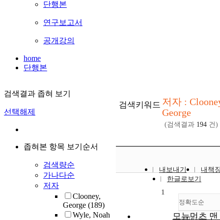
단행본
연구보고서
공개강의
home
단행본
검색결과 좁혀 보기
저자 : Cloone
검색키워드
George
선택해제
(검색결과
194
건)
좁혀본 항목 보기순서
검색량순
내보내기
내책
가나다순
한글로보기
저자
1
Clooney,
정확도순
George
(189)
Wyle, Noah
모뉴먼츠 맨 
내림차순