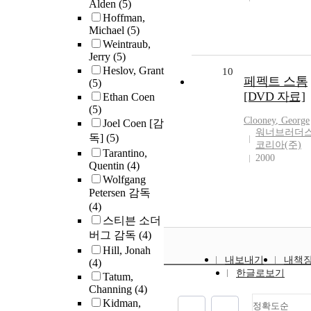
Alden
(5)
Hoffman,
Michael
(5)
Weintraub,
Jerry
(5)
Heslov, Grant
10
페펙트 스톰
(5)
[DVD 자료]
Ethan Coen
(5)
Clooney
,
George
Joel Coen [감
워너브러더
독]
(5)
코리아(주)
Tarantino,
2000
Quentin
(4)
Wolfgang
Petersen 감독
(4)
스티븐 소더
버그 감독
(4)
Hill, Jonah
내보내기
내책
(4)
한글로보기
Tatum,
Channing
(4)
Kidman,
정확도순