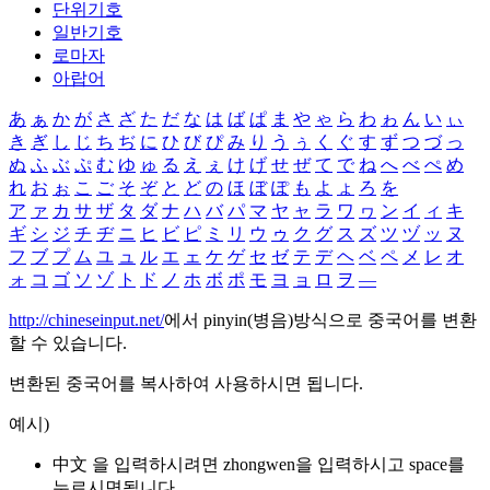
단위기호
일반기호
로마자
아랍어
あ
ぁ
か
が
さ
ざ
た
だ
な
は
ば
ぱ
ま
や
ゃ
ら
わ
ゎ
ん
い
ぃ
き
ぎ
し
じ
ち
ぢ
に
ひ
び
ぴ
み
り
う
ぅ
く
ぐ
す
ず
つ
づ
っ
ぬ
ふ
ぶ
ぷ
む
ゆ
ゅ
る
え
ぇ
け
げ
せ
ぜ
て
で
ね
へ
べ
ぺ
め
れ
お
ぉ
こ
ご
そ
ぞ
と
ど
の
ほ
ぼ
ぽ
も
よ
ょ
ろ
を
ア
ァ
カ
サ
ザ
タ
ダ
ナ
ハ
バ
パ
マ
ヤ
ャ
ラ
ワ
ヮ
ン
イ
ィ
キ
ギ
シ
ジ
チ
ヂ
ニ
ヒ
ビ
ピ
ミ
リ
ウ
ゥ
ク
グ
ス
ズ
ツ
ヅ
ッ
ヌ
フ
ブ
プ
ム
ユ
ュ
ル
エ
ェ
ケ
ゲ
セ
ゼ
テ
デ
ヘ
ベ
ペ
メ
レ
オ
ォ
コ
ゴ
ソ
ゾ
ト
ド
ノ
ホ
ボ
ポ
モ
ヨ
ョ
ロ
ヲ
―
http://chineseinput.net/
에서 pinyin(병음)방식으로 중국어를 변환
할 수 있습니다.
변환된 중국어를 복사하여 사용하시면 됩니다.
예시)
中文 을 입력하시려면
zhongwen
을 입력하시고 space를
누르시면됩니다.