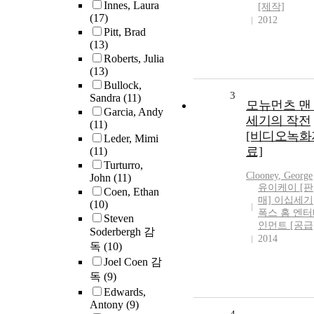
Innes, Laura
[제작]
(17)
2012
Pitt, Brad
(13)
Roberts, Julia
(13)
Bullock,
3
Sandra
(11)
모뉴먼츠 맨 
Garcia, Andy
세기의 작전
(11)
[비디오녹화
Leder, Mimi
료]
(11)
Turturro,
Clooney
,
George
John
(11)
유이케이 [판
Coen, Ethan
매] 이십세기
(10)
폭스 홈 엔
Steven
인먼트 [공급
Soderbergh 감
2014
독
(10)
Joel Coen 감
독
(9)
Edwards,
Antony
(9)