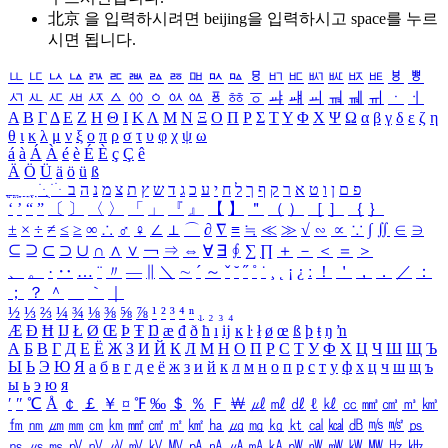
北京 을 입력하시려면
beijing
을 입력하시고 space를 누르
시면 됩니다.
ㅥ
ㅦ
ㅧ
ㅨ
ㅩ
ㅪ
ㅫ
ㅬ
ㅭ
ㅮ
ㅯ
ㅰ
ㅱ
ㅲ
ㅳ
ㅴ
ㅵ
ㅶ
ㅷ
ㅸ
ㅹ
ㅺ
ㅻ
ㅼ
ㅽ
ㅾ
ㅿ
ㆀ
ㆁ
ㆂ
ㆃ
ㆄ
ㆅ
ㆆ
ㆇ
ㆈ
ㆉ
ㆊ
ㆋ
ㆌ
ㆍ
ㆎ
Α
Β
Γ
Δ
Ε
Ζ
Η
Θ
Ι
Κ
Λ
Μ
Ν
Ξ
Ο
Π
Ρ
Σ
Τ
Υ
Φ
Χ
Ψ
Ω
α
β
γ
δ
ε
ζ
η
θ
ι
κ
λ
μ
ν
ξ
ο
π
ρ
σ
τ
υ
φ
χ
ψ
ω
á
à
Á
À
é
è
É
È
ç
Ç
ê
Ä
Ö
Ü
ä
ö
ü
ß
ְ
ֳ
ֲ
ֱ
ָ
ַ
ֵ
ֶ
ִ
ֹ
ּ
ֻ
ׂ
ׁ
ּ
ב
ה
נ
מ
צ
ת
ץ
ש
ד
ג
כ
ע
י
ח
ל
ך
ף
ק
ר
א
ט
ו
ן
ם
פ
‘
’
“
”
〔
〕
〈
〉
「
」
『
』
【
】
＂
（
）
［
］
｛
｝
±
×
÷
≠
≤
≥
∞
∴
♂
♀
∠
⊥
⌒
∂
∇
≡
≒
≪
≫
√
∽
∝
∵
∫
∬
∈
∋
⊆
⊇
⊂
⊃
∪
∩
∧
∨
￢
⇒
⇔
∀
∃
∮
∑
∏
＋
－
＜
＝
＞
、
。
·
‥
…
¨
〃
―
∥
＼
∼
´
～
ˇ
˘
˝
˚
˙
¸
˛
¡
¿
ː
！
＇
，
．
／
：
；
？
＾
＿
｀
｜
½
⅓
⅔
¼
¾
⅛
⅜
⅝
⅞
¹
²
³
⁴
ⁿ
₁
₂
₃
₄
Æ
Ð
Ħ
Ĳ
Ł
Ø
Œ
Þ
Ŧ
Ŋ
æ
đ
ð
ħ
ı
ĳ
ĸ
ŀ
ł
ø
œ
ß
þ
ŧ
ŋ
ŉ
А
Б
В
Г
Д
Е
Ё
Ж
З
И
Й
К
Л
М
Н
О
П
Р
С
Т
У
Ф
Х
Ц
Ч
Ш
Щ
Ъ
Ы
Ь
Э
Ю
Я
а
б
в
г
д
е
ё
ж
з
и
й
к
л
м
н
о
п
р
с
т
у
ф
х
ц
ч
ш
щ
ъ
ы
ь
э
ю
я
′
″
℃
Å
￠
￡
￥
¤
℉
‰
＄
％
Ｆ
￦
㎕
㎖
㎗
ℓ
㎘
㏄
㎣
㎤
㎥
㎦
㎙
㎚
㎛
㎜
㎝
㎞
㎟
㎠
㎡
㎢
㏊
㎍
㎎
㎏
㏏
㎈
㎉
㏈
㎧
㎨
㎰
㎱
㎲
㎳
㎴
㎵
㎶
㎷
㎸
㎹
㎀
㎁
㎂
㎃
㎄
㎺
㎻
㎽
㎾
㎿
㎐
㎑