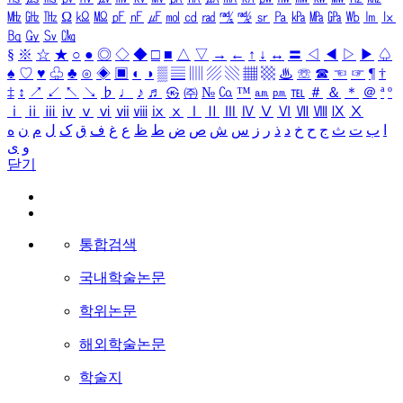
㎒
㎓
㎔
Ω
㏀
㏁
㎊
㎋
㎌
㏖
㏅
㎭
㎮
㎯
㏛
㎩
㎪
㎫
㎬
㏝
㏐
㏓
㏃
㏉
㏜
㏆
§
※
☆
★
○
●
◎
◇
◆
□
■
△
▽
→
←
↑
↓
↔
〓
◁
◀
▷
▶
♤
♠
♡
♥
♧
♣
⊙
◈
▣
◐
◑
▒
▤
▥
▨
▧
▦
▩
♨
☏
☎
☜
☞
¶
†
‡
↕
↗
↙
↖
↘
♭
♩
♪
♬
㉿
㈜
№
㏇
™
㏂
㏘
℡
＃
＆
＊
＠
ª
º
ⅰ
ⅱ
ⅲ
ⅳ
ⅴ
ⅵ
ⅶ
ⅷ
ⅸ
ⅹ
Ⅰ
Ⅱ
Ⅲ
Ⅳ
Ⅴ
Ⅵ
Ⅶ
Ⅷ
Ⅸ
Ⅹ
ا
ب
ت
ث
ج
ح
خ
د
ذ
ر
ز
س
ش
ص
ض
ط
ظ
ع
غ
ف
ق
ک
ل
م
ن
ه
و
ی
닫기
통합검색
국내학술논문
학위논문
해외학술논문
학술지