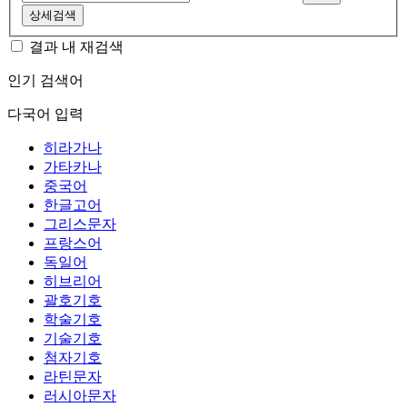
상세검색
결과 내 재검색
인기 검색어
다국어 입력
히라가나
가타카나
중국어
한글고어
그리스문자
프랑스어
독일어
히브리어
괄호기호
학술기호
기술기호
첨자기호
라틴문자
러시아문자