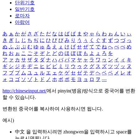
단위기호
일반기호
로마자
아랍어
あ
ぁ
か
が
さ
ざ
た
だ
な
は
ば
ぱ
ま
や
ゃ
ら
わ
ゎ
ん
い
ぃ
き
ぎ
し
じ
ち
ぢ
に
ひ
び
ぴ
み
り
う
ぅ
く
ぐ
す
ず
つ
づ
っ
ぬ
ふ
ぶ
ぷ
む
ゆ
ゅ
る
え
ぇ
け
げ
せ
ぜ
て
で
ね
へ
べ
ぺ
め
れ
お
ぉ
こ
ご
そ
ぞ
と
ど
の
ほ
ぼ
ぽ
も
よ
ょ
ろ
を
ア
ァ
カ
サ
ザ
タ
ダ
ナ
ハ
バ
パ
マ
ヤ
ャ
ラ
ワ
ヮ
ン
イ
ィ
キ
ギ
シ
ジ
チ
ヂ
ニ
ヒ
ビ
ピ
ミ
リ
ウ
ゥ
ク
グ
ス
ズ
ツ
ヅ
ッ
ヌ
フ
ブ
プ
ム
ユ
ュ
ル
エ
ェ
ケ
ゲ
セ
ゼ
テ
デ
ヘ
ベ
ペ
メ
レ
オ
ォ
コ
ゴ
ソ
ゾ
ト
ド
ノ
ホ
ボ
ポ
モ
ヨ
ョ
ロ
ヲ
―
http://chineseinput.net/
에서 pinyin(병음)방식으로 중국어를 변환
할 수 있습니다.
변환된 중국어를 복사하여 사용하시면 됩니다.
예시)
中文 을 입력하시려면
zhongwen
을 입력하시고 space를
누르시면됩니다.