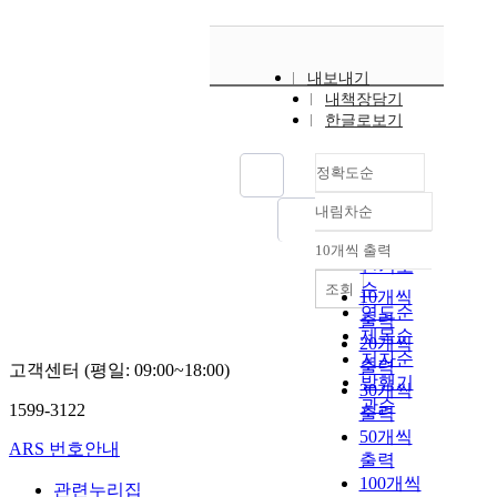
내보내기
내책장담기
한글로보기
정확도순
내림차순
정확도
순
10개씩 출력
내림차순
인기도
순
조회
10개씩
연도순
출력
제목순
20개씩
저자순
출력
고객센터 (평일: 09:00~18:00)
발행기
30개씩
관순
1599-3122
출력
50개씩
ARS 번호안내
출력
100개씩
관련누리집