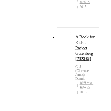
트웍스
2015
4
A Book for
Kids :
Project
Gutenberg
[전자책]
C
. J.
(
Clarence
James
)
Dennis
북큐브네
트웍스
2015