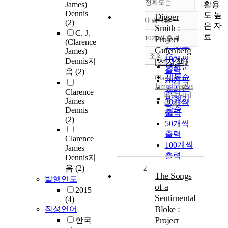
정확도순
활용
James)
Dennis
도 높
Digger
내림차순
(2)
정확도
은 자
Smith :
C. J.
순
료
10개씩 출력
Project
내림차순
(Clarence
인기도
Gutenberg
James)
순
조회
10개씩
Dennis지
[전자책]
연도순
출력
음
(2)
제목순
Clarence
20개씩
James
Dennis
저자순
출력
Clarence
북큐브네
발행기
James
30개씩
트웍스
관순
Dennis
출력
2015
(2)
50개씩
출력
Clarence
100개씩
James
출력
Dennis지
음
(2)
2
The Songs
발행연도
of a
2015
Sentimental
(4)
Bloke :
작성언어
Project
한국