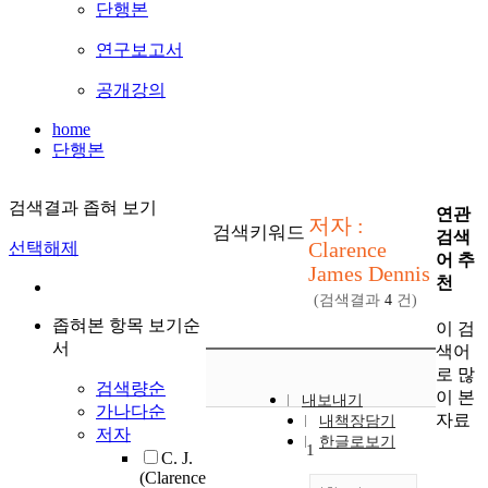
단행본
연구보고서
공개강의
home
단행본
검색결과 좁혀 보기
연관
저자 :
검색키워드
검색
Clarence
선택해제
어 추
James Dennis
천
(검색결과
4
건)
좁혀본 항목 보기순
이 검
서
색어
로 많
검색량순
이 본
내보내기
가나다순
자료
내책장담기
저자
한글로보기
1
C. J.
(Clarence