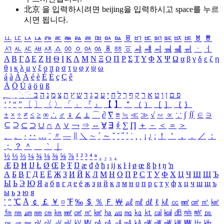
北京 을 입력하시려면
beijing
을 입력하시고 space를 누르
시면 됩니다.
ㅥ
ㅦ
ㅧ
ㅨ
ㅩ
ㅪ
ㅫ
ㅬ
ㅭ
ㅮ
ㅯ
ㅰ
ㅱ
ㅲ
ㅳ
ㅴ
ㅵ
ㅶ
ㅷ
ㅸ
ㅹ
ㅺ
ㅻ
ㅼ
ㅽ
ㅾ
ㅿ
ㆀ
ㆁ
ㆂ
ㆃ
ㆄ
ㆅ
ㆆ
ㆇ
ㆈ
ㆉ
ㆊ
ㆋ
ㆌ
ㆍ
ㆎ
Α
Β
Γ
Δ
Ε
Ζ
Η
Θ
Ι
Κ
Λ
Μ
Ν
Ξ
Ο
Π
Ρ
Σ
Τ
Υ
Φ
Χ
Ψ
Ω
α
β
γ
δ
ε
ζ
η
θ
ι
κ
λ
μ
ν
ξ
ο
π
ρ
σ
τ
υ
φ
χ
ψ
ω
á
à
Á
À
é
è
É
È
ç
Ç
ê
Ä
Ö
Ü
ä
ö
ü
ß
ְ
ֳ
ֲ
ֱ
ָ
ַ
ֵ
ֶ
ִ
ֹ
ּ
ֻ
ׂ
ׁ
ּ
ב
ה
נ
מ
צ
ת
ץ
ש
ד
ג
כ
ע
י
ח
ל
ך
ף
ק
ר
א
ט
ו
ן
ם
פ
‘
’
“
”
〔
〕
〈
〉
「
」
『
』
【
】
＂
（
）
［
］
｛
｝
±
×
÷
≠
≤
≥
∞
∴
♂
♀
∠
⊥
⌒
∂
∇
≡
≒
≪
≫
√
∽
∝
∵
∫
∬
∈
∋
⊆
⊇
⊂
⊃
∪
∩
∧
∨
￢
⇒
⇔
∀
∃
∮
∑
∏
＋
－
＜
＝
＞
、
。
·
‥
…
¨
〃
―
∥
＼
∼
´
～
ˇ
˘
˝
˚
˙
¸
˛
¡
¿
ː
！
＇
，
．
／
：
；
？
＾
＿
｀
｜
½
⅓
⅔
¼
¾
⅛
⅜
⅝
⅞
¹
²
³
⁴
ⁿ
₁
₂
₃
₄
Æ
Ð
Ħ
Ĳ
Ł
Ø
Œ
Þ
Ŧ
Ŋ
æ
đ
ð
ħ
ı
ĳ
ĸ
ŀ
ł
ø
œ
ß
þ
ŧ
ŋ
ŉ
А
Б
В
Г
Д
Е
Ё
Ж
З
И
Й
К
Л
М
Н
О
П
Р
С
Т
У
Ф
Х
Ц
Ч
Ш
Щ
Ъ
Ы
Ь
Э
Ю
Я
а
б
в
г
д
е
ё
ж
з
и
й
к
л
м
н
о
п
р
с
т
у
ф
х
ц
ч
ш
щ
ъ
ы
ь
э
ю
я
′
″
℃
Å
￠
￡
￥
¤
℉
‰
＄
％
Ｆ
￦
㎕
㎖
㎗
ℓ
㎘
㏄
㎣
㎤
㎥
㎦
㎙
㎚
㎛
㎜
㎝
㎞
㎟
㎠
㎡
㎢
㏊
㎍
㎎
㎏
㏏
㎈
㎉
㏈
㎧
㎨
㎰
㎱
㎲
㎳
㎴
㎵
㎶
㎷
㎸
㎹
㎀
㎁
㎂
㎃
㎄
㎺
㎻
㎽
㎾
㎿
㎐
㎑