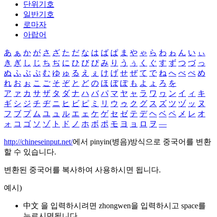
단위기호
일반기호
로마자
아랍어
あ
ぁ
か
が
さ
ざ
た
だ
な
は
ば
ぱ
ま
や
ゃ
ら
わ
ゎ
ん
い
ぃ
き
ぎ
し
じ
ち
ぢ
に
ひ
び
ぴ
み
り
う
ぅ
く
ぐ
す
ず
つ
づ
っ
ぬ
ふ
ぶ
ぷ
む
ゆ
ゅ
る
え
ぇ
け
げ
せ
ぜ
て
で
ね
へ
べ
ぺ
め
れ
お
ぉ
こ
ご
そ
ぞ
と
ど
の
ほ
ぼ
ぽ
も
よ
ょ
ろ
を
ア
ァ
カ
サ
ザ
タ
ダ
ナ
ハ
バ
パ
マ
ヤ
ャ
ラ
ワ
ヮ
ン
イ
ィ
キ
ギ
シ
ジ
チ
ヂ
ニ
ヒ
ビ
ピ
ミ
リ
ウ
ゥ
ク
グ
ス
ズ
ツ
ヅ
ッ
ヌ
フ
ブ
プ
ム
ユ
ュ
ル
エ
ェ
ケ
ゲ
セ
ゼ
テ
デ
ヘ
ベ
ペ
メ
レ
オ
ォ
コ
ゴ
ソ
ゾ
ト
ド
ノ
ホ
ボ
ポ
モ
ヨ
ョ
ロ
ヲ
―
http://chineseinput.net/
에서 pinyin(병음)방식으로 중국어를 변환
할 수 있습니다.
변환된 중국어를 복사하여 사용하시면 됩니다.
예시)
中文 을 입력하시려면
zhongwen
을 입력하시고 space를
누르시면됩니다.