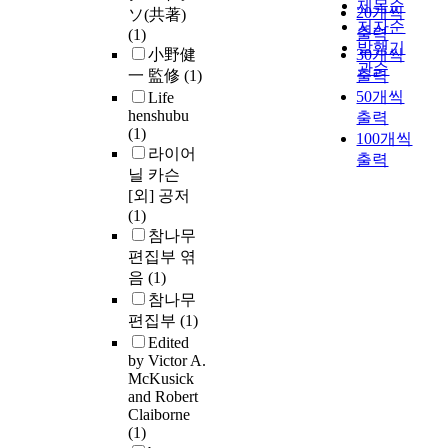
제목순
20개씩
ソ(共著)
저자순
출력
(1)
발행기
小野健
30개씩
관순
一 監修
(1)
출력
50개씩
Life
henshubu
출력
(1)
100개씩
라이어
출력
닐 카슨
[외] 공저
(1)
참나무
편집부 엮
음
(1)
참나무
편집부
(1)
Edited
by Victor A.
McKusick
and Robert
Claiborne
(1)