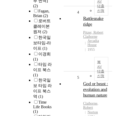
부 번역]
사/
(2)
대출
Fagan,
신청
4
Brian
(2)
Rattlesnake
로버트
ridge
클레이본
원저
(2)
Pitzer,
Robert
Claiborne
한국일
Arcadia
보타임-라
House
이프
(1)
1955
이경희
(1)
복
타임 라
사/
이프 북스
대출
(1)
신청
5
한국일
God or beast :
보 타임 라
evolution and
이프 북스
human nature
역
(1)
Time
Claiborne
,
Life Books
Robert
(1)
Norton