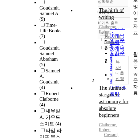
정확도순
Goudsmit,
The birth of
내림차순
Samuel A
정확도
writing
(9)
순
10개씩 출력
Time-
내림차순
Claiborne
인기도
,
Life Books
Robert
순
조회
10개씩
(7)
Time-Life
연도순
Books
출력
제목순
1974
Goudsmit,
20개씩
저자순
Samuel
출력
Abraham
발행기
30개씩
복
(5)
관순
사/
출력
Samuel
대출
50개씩
A.
신청
2
출력
Goudsmit
(4)
The summer
100개씩
Robert
stargazer :
출력
Claiborne
astronomy for
(4)
absolute
새뮤얼
beginners
A. 가우드
스미트
(4)
Claiborne
,
Robert
타임 라
Coward,
이프 북스