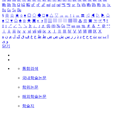
㎒
㎓
㎔
Ω
㏀
㏁
㎊
㎋
㎌
㏖
㏅
㎭
㎮
㎯
㏛
㎩
㎪
㎫
㎬
㏝
㏐
㏓
㏃
㏉
㏜
㏆
§
※
☆
★
○
●
◎
◇
◆
□
■
△
▽
→
←
↑
↓
↔
〓
◁
◀
▷
▶
♤
♠
♡
♥
♧
♣
⊙
◈
▣
◐
◑
▒
▤
▥
▨
▧
▦
▩
♨
☏
☎
☜
☞
¶
†
‡
↕
↗
↙
↖
↘
♭
♩
♪
♬
㉿
㈜
№
㏇
™
㏂
㏘
℡
＃
＆
＊
＠
ª
º
ⅰ
ⅱ
ⅲ
ⅳ
ⅴ
ⅵ
ⅶ
ⅷ
ⅸ
ⅹ
Ⅰ
Ⅱ
Ⅲ
Ⅳ
Ⅴ
Ⅵ
Ⅶ
Ⅷ
Ⅸ
Ⅹ
ا
ب
ت
ث
ج
ح
خ
د
ذ
ر
ز
س
ش
ص
ض
ط
ظ
ع
غ
ف
ق
ک
ل
م
ن
ه
و
ی
닫기
통합검색
국내학술논문
학위논문
해외학술논문
학술지