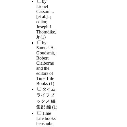
by
Lionel
Casson ...
[et al.]. ;
editor,
Joseph J.
Thorndike,
Jr
(1)
by
Samuel A.
Goudsmit,
Robert
Claiborne
and the
editors of
Time-Life
Books
(1)
タイム
ライフブ
ックス 編
集部 編
(1)
Time
Life books
henshubu