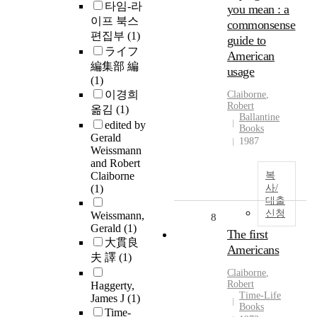
타임-라
you mean : a
이프 북스
commonsense
편집부
(1)
guide to
ライフ
American
編集部 編
usage
(1)
이경희
Claiborne
,
Robert
옮김
(1)
Ballantine
edited by
Books
Gerald
1987
Weissmann
and Robert
Claiborne
복
(1)
사/
대출
신청
Weissmann,
8
Gerald
(1)
The first
大貫良
Americans
夫 譯
(1)
Claiborne
,
Robert
Haggerty,
Time-Life
James J
(1)
Books
Time-