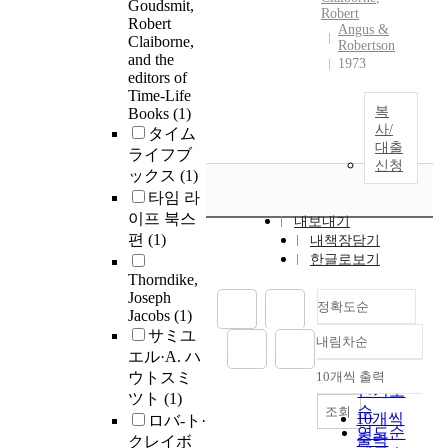
Goudsmit,
Robert
Robert
Angus &
Claiborne,
Robertson
and the
1973
editors of
Time-Life
복
Books
(1)
사/
タイム
대출
ライフブ
신청
ックス
(1)
타임 라
이프 북스
내보내기
편
(1)
내책장담기
한글로보기
Thorndike,
Joseph
정확도순
Jacobs
(1)
サミユ
내림차순
정확도
エル·A. ハ
순
ウトスミ
10개씩 출력
내림차순
인기도
ツト
(1)
순
조회
10개씩
ロバ-ト·
연도순
출력
クレイボ