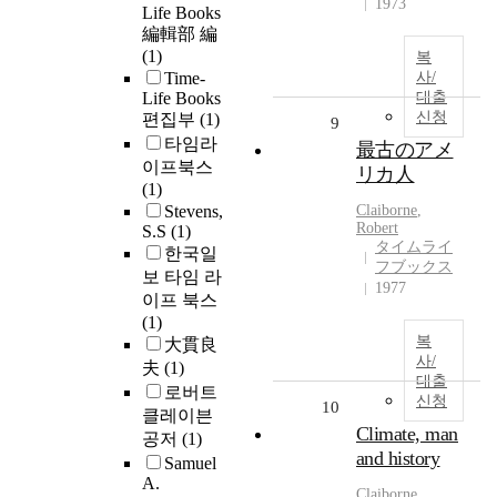
1973
Life Books
編輯部 編
(1)
복
Time-
사/
Life Books
대출
신청
편집부
(1)
9
타임라
最古のアメ
이프북스
リカ人
(1)
Stevens,
Claiborne
,
Robert
S.S
(1)
タイムライ
한국일
フブックス
보 타임 라
1977
이프 북스
(1)
복
大貫良
사/
夫
(1)
대출
로버트
신청
10
클레이븐
Climate, man
공저
(1)
and history
Samuel
A.
Claiborne
,