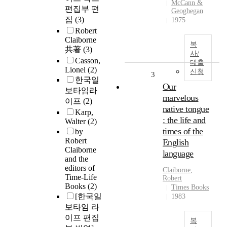
McCann &
편집부 편
Geoghegan
집
(3)
1975
Robert
Claiborne
복
共著
(3)
사/
Casson,
대출
Lionel
(2)
신청
3
한국일
Our
보타임라
marvelous
이프
(2)
native tongue
Karp,
: the life and
Walter
(2)
times of the
by
Robert
English
Claiborne
language
and the
editors of
Claiborne
,
Time-Life
Robert
Books
(2)
Times Books
[한국일
1983
보타임 라
이프 편집
복