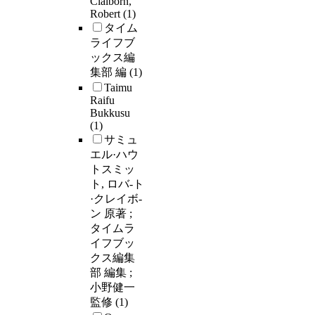
Claiborn,
Robert
(1)
タイム
ライフブ
ックス編
集部 編
(1)
Taimu
Raifu
Bukkusu
(1)
サミュ
エル·ハウ
トスミッ
ト, ロバ-ト
·クレイボ-
ン 原著 ;
タイムラ
イフブッ
クス編集
部 編集 ;
小野健一
監修
(1)