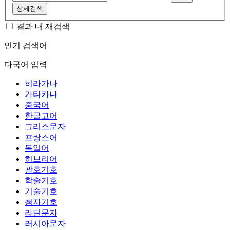
상세검색
결과 내 재검색
인기 검색어
다국어 입력
히라가나
가타카나
중국어
한글고어
그리스문자
프랑스어
독일어
히브리어
괄호기호
학술기호
기술기호
첨자기호
라틴문자
러시아문자