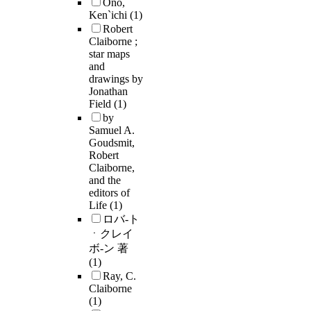
Ono,
Ken`ichi
(1)
Robert
Claiborne ;
star maps
and
drawings by
Jonathan
Field
(1)
by
Samuel A.
Goudsmit,
Robert
Claiborne,
and the
editors of
Life
(1)
ロバ-ト
ㆍクレイ
ボ-ン 著
(1)
Ray, C.
Claiborne
(1)