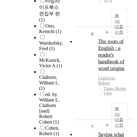
타임라
1974
이프북스
편집부 편
복
(1)
사/
Ono,
대출
Kenichi
(1)
신청
6
The roots of
Warshofsky,
English : a
Fred
(1)
reader's
McKusick,
handbook of
Victor A
(1)
word origins
Claiborn,
Claiborne
,
William L.
Robert
(1)
Times Books
ed. by
1989
William L.
Claiborn
복
[and]
사/
Robert
대출
Cohen
(1)
신청
7
Cohen,
Robert
(1)
Saying what