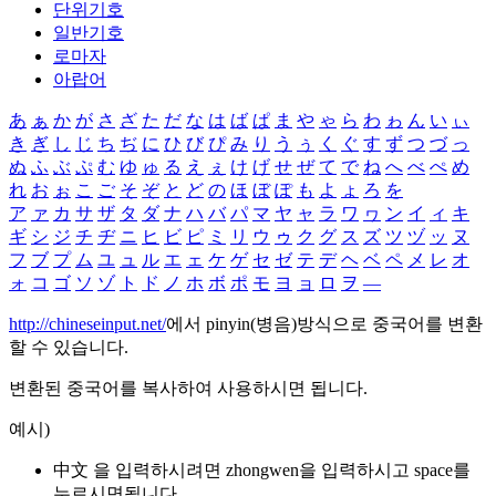
단위기호
일반기호
로마자
아랍어
あ
ぁ
か
が
さ
ざ
た
だ
な
は
ば
ぱ
ま
や
ゃ
ら
わ
ゎ
ん
い
ぃ
き
ぎ
し
じ
ち
ぢ
に
ひ
び
ぴ
み
り
う
ぅ
く
ぐ
す
ず
つ
づ
っ
ぬ
ふ
ぶ
ぷ
む
ゆ
ゅ
る
え
ぇ
け
げ
せ
ぜ
て
で
ね
へ
べ
ぺ
め
れ
お
ぉ
こ
ご
そ
ぞ
と
ど
の
ほ
ぼ
ぽ
も
よ
ょ
ろ
を
ア
ァ
カ
サ
ザ
タ
ダ
ナ
ハ
バ
パ
マ
ヤ
ャ
ラ
ワ
ヮ
ン
イ
ィ
キ
ギ
シ
ジ
チ
ヂ
ニ
ヒ
ビ
ピ
ミ
リ
ウ
ゥ
ク
グ
ス
ズ
ツ
ヅ
ッ
ヌ
フ
ブ
プ
ム
ユ
ュ
ル
エ
ェ
ケ
ゲ
セ
ゼ
テ
デ
ヘ
ベ
ペ
メ
レ
オ
ォ
コ
ゴ
ソ
ゾ
ト
ド
ノ
ホ
ボ
ポ
モ
ヨ
ョ
ロ
ヲ
―
http://chineseinput.net/
에서 pinyin(병음)방식으로 중국어를 변환
할 수 있습니다.
변환된 중국어를 복사하여 사용하시면 됩니다.
예시)
中文 을 입력하시려면
zhongwen
을 입력하시고 space를
누르시면됩니다.