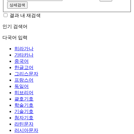
상세검색
결과 내 재검색
인기 검색어
다국어 입력
히라가나
가타카나
중국어
한글고어
그리스문자
프랑스어
독일어
히브리어
괄호기호
학술기호
기술기호
첨자기호
라틴문자
러시아문자