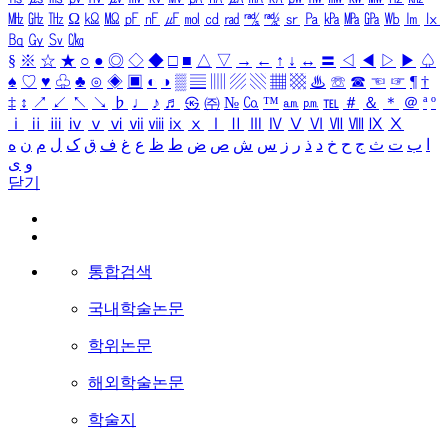
㎒
㎓
㎔
Ω
㏀
㏁
㎊
㎋
㎌
㏖
㏅
㎭
㎮
㎯
㏛
㎩
㎪
㎫
㎬
㏝
㏐
㏓
㏃
㏉
㏜
㏆
§
※
☆
★
○
●
◎
◇
◆
□
■
△
▽
→
←
↑
↓
↔
〓
◁
◀
▷
▶
♤
♠
♡
♥
♧
♣
⊙
◈
▣
◐
◑
▒
▤
▥
▨
▧
▦
▩
♨
☏
☎
☜
☞
¶
†
‡
↕
↗
↙
↖
↘
♭
♩
♪
♬
㉿
㈜
№
㏇
™
㏂
㏘
℡
＃
＆
＊
＠
ª
º
ⅰ
ⅱ
ⅲ
ⅳ
ⅴ
ⅵ
ⅶ
ⅷ
ⅸ
ⅹ
Ⅰ
Ⅱ
Ⅲ
Ⅳ
Ⅴ
Ⅵ
Ⅶ
Ⅷ
Ⅸ
Ⅹ
ا
ب
ت
ث
ج
ح
خ
د
ذ
ر
ز
س
ش
ص
ض
ط
ظ
ع
غ
ف
ق
ک
ل
م
ن
ه
و
ی
닫기
통합검색
국내학술논문
학위논문
해외학술논문
학술지