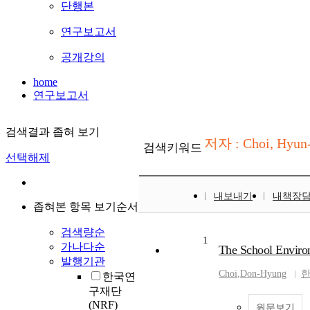
단행본
연구보고서
공개강의
home
연구보고서
검색결과 좁혀 보기
저자 : Choi, Hyu
검색키워드
선택해제
내보내기
내책장
좁혀본 항목 보기순서
검색량순
1
가나다순
The School Environ
발행기관
Choi
,
Don-Hyung
한국연
구재단
(NRF)
원문보기