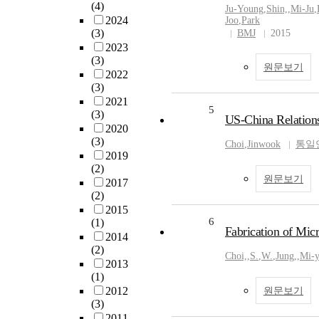
(4)
Ju-Young
,
Shin,
,
Mi-Ju
,
2024
Joo
,
Park
(3)
BMJ
2015
2023
(3)
원문보기
2022
(3)
2021
5
(3)
US-China Relation
2020
(3)
Choi
,
Jinwook
통일
2019
(2)
원문보기
2017
(2)
2015
6
(1)
Fabrication of Mic
2014
(2)
Choi,
,
S.
,
W.
,
Jung,
,
Mi-y
2013
(1)
2012
원문보기
(3)
2011