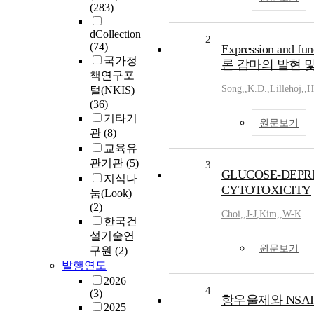
(283)
dCollection
2
(74)
Expression and fu
국가정
론 감마의 발현 
책연구포
Song,
,
K.D.
,
Lillehoj,
,
H
털(NKIS)
(36)
기타기
원문보기
관
(8)
교육유
관기관
(5)
3
GLUCOSE-DEPR
지식나
CYTOTOXICITY
눔(Look)
(2)
Choi,
,
J-J
,
Kim,
,
W-K
한국건
설기술연
원문보기
구원
(2)
발행연도
2026
4
(3)
항우울제와 NSA
2025