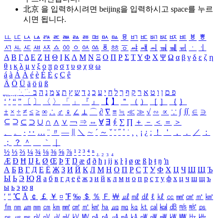
北京 을 입력하시려면
beijing
을 입력하시고 space를 누르
시면 됩니다.
ㅥ
ㅦ
ㅧ
ㅨ
ㅩ
ㅪ
ㅫ
ㅬ
ㅭ
ㅮ
ㅯ
ㅰ
ㅱ
ㅲ
ㅳ
ㅴ
ㅵ
ㅶ
ㅷ
ㅸ
ㅹ
ㅺ
ㅻ
ㅼ
ㅽ
ㅾ
ㅿ
ㆀ
ㆁ
ㆂ
ㆃ
ㆄ
ㆅ
ㆆ
ㆇ
ㆈ
ㆉ
ㆊ
ㆋ
ㆌ
ㆍ
ㆎ
Α
Β
Γ
Δ
Ε
Ζ
Η
Θ
Ι
Κ
Λ
Μ
Ν
Ξ
Ο
Π
Ρ
Σ
Τ
Υ
Φ
Χ
Ψ
Ω
α
β
γ
δ
ε
ζ
η
θ
ι
κ
λ
μ
ν
ξ
ο
π
ρ
σ
τ
υ
φ
χ
ψ
ω
á
à
Á
À
é
è
É
È
ç
Ç
ê
Ä
Ö
Ü
ä
ö
ü
ß
ְ
ֳ
ֲ
ֱ
ָ
ַ
ֵ
ֶ
ִ
ֹ
ּ
ֻ
ׂ
ׁ
ּ
ב
ה
נ
מ
צ
ת
ץ
ש
ד
ג
כ
ע
י
ח
ל
ך
ף
ק
ר
א
ט
ו
ן
ם
פ
‘
’
“
”
〔
〕
〈
〉
「
」
『
』
【
】
＂
（
）
［
］
｛
｝
±
×
÷
≠
≤
≥
∞
∴
♂
♀
∠
⊥
⌒
∂
∇
≡
≒
≪
≫
√
∽
∝
∵
∫
∬
∈
∋
⊆
⊇
⊂
⊃
∪
∩
∧
∨
￢
⇒
⇔
∀
∃
∮
∑
∏
＋
－
＜
＝
＞
、
。
·
‥
…
¨
〃
―
∥
＼
∼
´
～
ˇ
˘
˝
˚
˙
¸
˛
¡
¿
ː
！
＇
，
．
／
：
；
？
＾
＿
｀
｜
½
⅓
⅔
¼
¾
⅛
⅜
⅝
⅞
¹
²
³
⁴
ⁿ
₁
₂
₃
₄
Æ
Ð
Ħ
Ĳ
Ł
Ø
Œ
Þ
Ŧ
Ŋ
æ
đ
ð
ħ
ı
ĳ
ĸ
ŀ
ł
ø
œ
ß
þ
ŧ
ŋ
ŉ
А
Б
В
Г
Д
Е
Ё
Ж
З
И
Й
К
Л
М
Н
О
П
Р
С
Т
У
Ф
Х
Ц
Ч
Ш
Щ
Ъ
Ы
Ь
Э
Ю
Я
а
б
в
г
д
е
ё
ж
з
и
й
к
л
м
н
о
п
р
с
т
у
ф
х
ц
ч
ш
щ
ъ
ы
ь
э
ю
я
′
″
℃
Å
￠
￡
￥
¤
℉
‰
＄
％
Ｆ
￦
㎕
㎖
㎗
ℓ
㎘
㏄
㎣
㎤
㎥
㎦
㎙
㎚
㎛
㎜
㎝
㎞
㎟
㎠
㎡
㎢
㏊
㎍
㎎
㎏
㏏
㎈
㎉
㏈
㎧
㎨
㎰
㎱
㎲
㎳
㎴
㎵
㎶
㎷
㎸
㎹
㎀
㎁
㎂
㎃
㎄
㎺
㎻
㎽
㎾
㎿
㎐
㎑