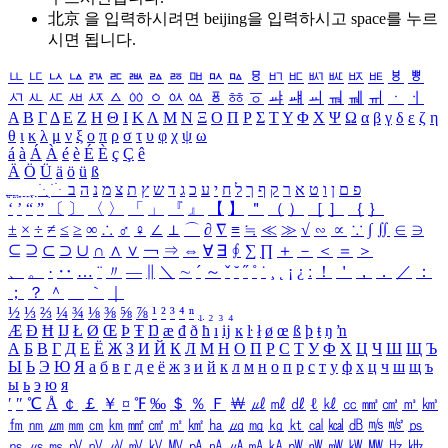
北京 을 입력하시려면
beijing
을 입력하시고 space를 누르
시면 됩니다.
ㅥ
ㅦ
ㅧ
ㅨ
ㅩ
ㅪ
ㅫ
ㅬ
ㅭ
ㅮ
ㅯ
ㅰ
ㅱ
ㅲ
ㅳ
ㅴ
ㅵ
ㅶ
ㅷ
ㅸ
ㅹ
ㅺ
ㅻ
ㅼ
ㅽ
ㅾ
ㅿ
ㆀ
ㆁ
ㆂ
ㆃ
ㆄ
ㆅ
ㆆ
ㆇ
ㆈ
ㆉ
ㆊ
ㆋ
ㆌ
ㆍ
ㆎ
Α
Β
Γ
Δ
Ε
Ζ
Η
Θ
Ι
Κ
Λ
Μ
Ν
Ξ
Ο
Π
Ρ
Σ
Τ
Υ
Φ
Χ
Ψ
Ω
α
β
γ
δ
ε
ζ
η
θ
ι
κ
λ
μ
ν
ξ
ο
π
ρ
σ
τ
υ
φ
χ
ψ
ω
á
à
Á
À
é
è
É
È
ç
Ç
ê
Ä
Ö
Ü
ä
ö
ü
ß
ְ
ֳ
ֲ
ֱ
ָ
ַ
ֵ
ֶ
ִ
ֹ
ּ
ֻ
ׂ
ׁ
ּ
ב
ה
נ
מ
צ
ת
ץ
ש
ד
ג
כ
ע
י
ח
ל
ך
ף
ק
ר
א
ט
ו
ן
ם
פ
‘
’
“
”
〔
〕
〈
〉
「
」
『
』
【
】
＂
（
）
［
］
｛
｝
±
×
÷
≠
≤
≥
∞
∴
♂
♀
∠
⊥
⌒
∂
∇
≡
≒
≪
≫
√
∽
∝
∵
∫
∬
∈
∋
⊆
⊇
⊂
⊃
∪
∩
∧
∨
￢
⇒
⇔
∀
∃
∮
∑
∏
＋
－
＜
＝
＞
、
。
·
‥
…
¨
〃
―
∥
＼
∼
´
～
ˇ
˘
˝
˚
˙
¸
˛
¡
¿
ː
！
＇
，
．
／
：
；
？
＾
＿
｀
｜
½
⅓
⅔
¼
¾
⅛
⅜
⅝
⅞
¹
²
³
⁴
ⁿ
₁
₂
₃
₄
Æ
Ð
Ħ
Ĳ
Ł
Ø
Œ
Þ
Ŧ
Ŋ
æ
đ
ð
ħ
ı
ĳ
ĸ
ŀ
ł
ø
œ
ß
þ
ŧ
ŋ
ŉ
А
Б
В
Г
Д
Е
Ё
Ж
З
И
Й
К
Л
М
Н
О
П
Р
С
Т
У
Ф
Х
Ц
Ч
Ш
Щ
Ъ
Ы
Ь
Э
Ю
Я
а
б
в
г
д
е
ё
ж
з
и
й
к
л
м
н
о
п
р
с
т
у
ф
х
ц
ч
ш
щ
ъ
ы
ь
э
ю
я
′
″
℃
Å
￠
￡
￥
¤
℉
‰
＄
％
Ｆ
￦
㎕
㎖
㎗
ℓ
㎘
㏄
㎣
㎤
㎥
㎦
㎙
㎚
㎛
㎜
㎝
㎞
㎟
㎠
㎡
㎢
㏊
㎍
㎎
㎏
㏏
㎈
㎉
㏈
㎧
㎨
㎰
㎱
㎲
㎳
㎴
㎵
㎶
㎷
㎸
㎹
㎀
㎁
㎂
㎃
㎄
㎺
㎻
㎽
㎾
㎿
㎐
㎑