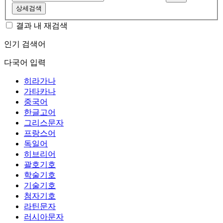
상세검색
결과 내 재검색
인기 검색어
다국어 입력
히라가나
가타카나
중국어
한글고어
그리스문자
프랑스어
독일어
히브리어
괄호기호
학술기호
기술기호
첨자기호
라틴문자
러시아문자