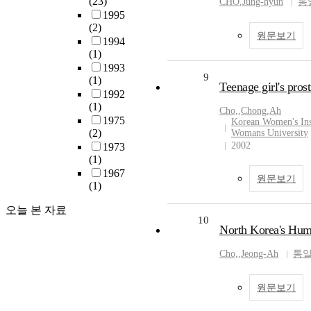
(23)
CHO
,
Jung-hyun
통
1995
(2)
원문보기
1994
(1)
1993
9
(1)
Teenage girl's pros
1992
(1)
Cho,
,
Chong
,
Ah
1975
Korean Women's Ins
(2)
Womans University
2002
1973
(1)
1967
원문보기
(1)
오늘 본 자료
10
North Korea's Hu
Cho,
,
Jeong-Ah
통
원문보기