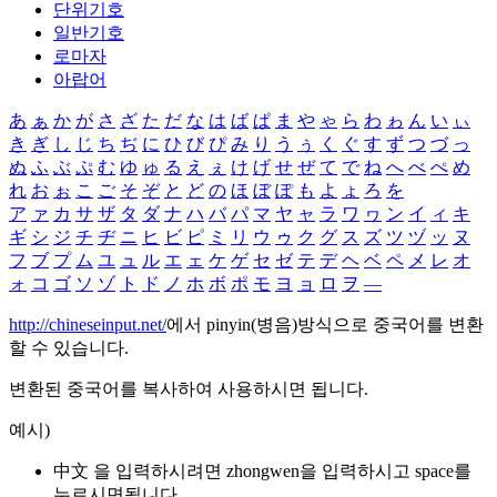
단위기호
일반기호
로마자
아랍어
あ
ぁ
か
が
さ
ざ
た
だ
な
は
ば
ぱ
ま
や
ゃ
ら
わ
ゎ
ん
い
ぃ
き
ぎ
し
じ
ち
ぢ
に
ひ
び
ぴ
み
り
う
ぅ
く
ぐ
す
ず
つ
づ
っ
ぬ
ふ
ぶ
ぷ
む
ゆ
ゅ
る
え
ぇ
け
げ
せ
ぜ
て
で
ね
へ
べ
ぺ
め
れ
お
ぉ
こ
ご
そ
ぞ
と
ど
の
ほ
ぼ
ぽ
も
よ
ょ
ろ
を
ア
ァ
カ
サ
ザ
タ
ダ
ナ
ハ
バ
パ
マ
ヤ
ャ
ラ
ワ
ヮ
ン
イ
ィ
キ
ギ
シ
ジ
チ
ヂ
ニ
ヒ
ビ
ピ
ミ
リ
ウ
ゥ
ク
グ
ス
ズ
ツ
ヅ
ッ
ヌ
フ
ブ
プ
ム
ユ
ュ
ル
エ
ェ
ケ
ゲ
セ
ゼ
テ
デ
ヘ
ベ
ペ
メ
レ
オ
ォ
コ
ゴ
ソ
ゾ
ト
ド
ノ
ホ
ボ
ポ
モ
ヨ
ョ
ロ
ヲ
―
http://chineseinput.net/
에서 pinyin(병음)방식으로 중국어를 변환
할 수 있습니다.
변환된 중국어를 복사하여 사용하시면 됩니다.
예시)
中文 을 입력하시려면
zhongwen
을 입력하시고 space를
누르시면됩니다.