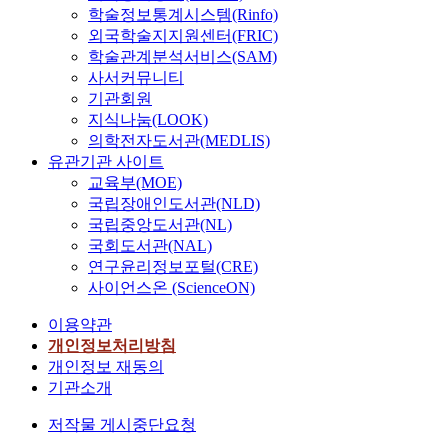
학술정보통계시스템(Rinfo)
외국학술지지원센터(FRIC)
학술관계분석서비스(SAM)
사서커뮤니티
기관회원
지식나눔(LOOK)
의학전자도서관(MEDLIS)
유관기관 사이트
교육부(MOE)
국립장애인도서관(NLD)
국립중앙도서관(NL)
국회도서관(NAL)
연구윤리정보포털(CRE)
사이언스온 (ScienceON)
이용약관
개인정보처리방침
개인정보 재동의
기관소개
저작물 게시중단요청