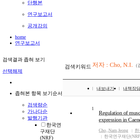
단행본
연구보고서
공개강의
home
연구보고서
검색결과 좁혀 보기
저자 : Cho, N.I.
(
검색키워드
선택해제
내보내기
내책장
좁혀본 항목 보기순서
검색량순
1
가나다순
Regulation of musca
발행기관
expression in Caen
한국연
Cho,
,
Nam
,
Jeong
한
구재단
한국연구재단(NRF
(NRF)