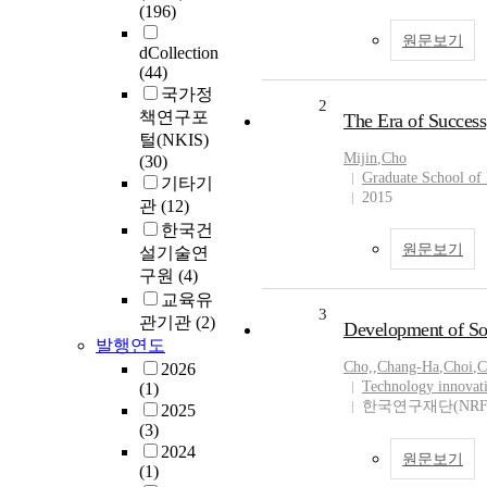
(196)
원문보기
dCollection
(44)
국가정
2
책연구포
The Era of Success
털(NKIS)
Mijin
,
Cho
(30)
Graduate School of 
기타기
2015
관
(12)
한국건
원문보기
설기술연
구원
(4)
교육유
3
관기관
(2)
Development of So
발행연도
Cho,
,
Chang-Ha
,
Choi
,
C
2026
Technology innovati
(1)
한국연구재단(NRF
2025
(3)
2024
원문보기
(1)