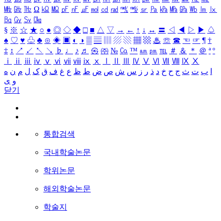
㎒
㎓
㎔
Ω
㏀
㏁
㎊
㎋
㎌
㏖
㏅
㎭
㎮
㎯
㏛
㎩
㎪
㎫
㎬
㏝
㏐
㏓
㏃
㏉
㏜
㏆
§
※
☆
★
○
●
◎
◇
◆
□
■
△
▽
→
←
↑
↓
↔
〓
◁
◀
▷
▶
♤
♠
♡
♥
♧
♣
⊙
◈
▣
◐
◑
▒
▤
▥
▨
▧
▦
▩
♨
☏
☎
☜
☞
¶
†
‡
↕
↗
↙
↖
↘
♭
♩
♪
♬
㉿
㈜
№
㏇
™
㏂
㏘
℡
＃
＆
＊
＠
ª
º
ⅰ
ⅱ
ⅲ
ⅳ
ⅴ
ⅵ
ⅶ
ⅷ
ⅸ
ⅹ
Ⅰ
Ⅱ
Ⅲ
Ⅳ
Ⅴ
Ⅵ
Ⅶ
Ⅷ
Ⅸ
Ⅹ
ا
ب
ت
ث
ج
ح
خ
د
ذ
ر
ز
س
ش
ص
ض
ط
ظ
ع
غ
ف
ق
ک
ل
م
ن
ه
و
ی
닫기
통합검색
국내학술논문
학위논문
해외학술논문
학술지