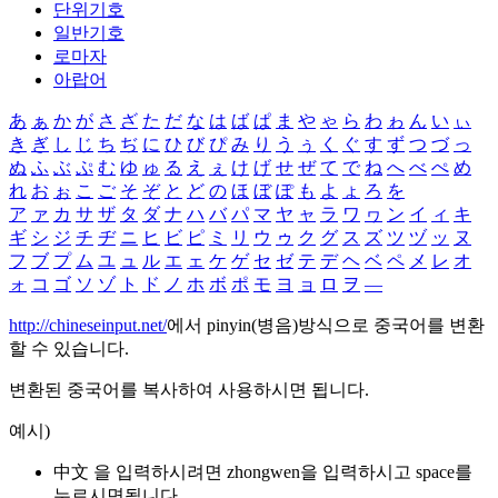
단위기호
일반기호
로마자
아랍어
あ
ぁ
か
が
さ
ざ
た
だ
な
は
ば
ぱ
ま
や
ゃ
ら
わ
ゎ
ん
い
ぃ
き
ぎ
し
じ
ち
ぢ
に
ひ
び
ぴ
み
り
う
ぅ
く
ぐ
す
ず
つ
づ
っ
ぬ
ふ
ぶ
ぷ
む
ゆ
ゅ
る
え
ぇ
け
げ
せ
ぜ
て
で
ね
へ
べ
ぺ
め
れ
お
ぉ
こ
ご
そ
ぞ
と
ど
の
ほ
ぼ
ぽ
も
よ
ょ
ろ
を
ア
ァ
カ
サ
ザ
タ
ダ
ナ
ハ
バ
パ
マ
ヤ
ャ
ラ
ワ
ヮ
ン
イ
ィ
キ
ギ
シ
ジ
チ
ヂ
ニ
ヒ
ビ
ピ
ミ
リ
ウ
ゥ
ク
グ
ス
ズ
ツ
ヅ
ッ
ヌ
フ
ブ
プ
ム
ユ
ュ
ル
エ
ェ
ケ
ゲ
セ
ゼ
テ
デ
ヘ
ベ
ペ
メ
レ
オ
ォ
コ
ゴ
ソ
ゾ
ト
ド
ノ
ホ
ボ
ポ
モ
ヨ
ョ
ロ
ヲ
―
http://chineseinput.net/
에서 pinyin(병음)방식으로 중국어를 변환
할 수 있습니다.
변환된 중국어를 복사하여 사용하시면 됩니다.
예시)
中文 을 입력하시려면
zhongwen
을 입력하시고 space를
누르시면됩니다.