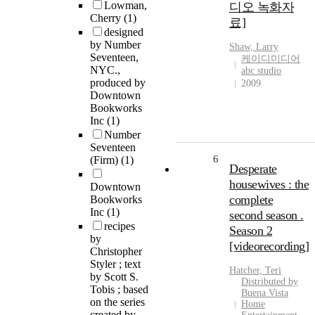
Lowman,
디오 녹화자
Cherry
(1)
료]
designed
by Number
Shaw, Larry
Seventeen,
케이디미디어
NYC.,
abc studio
produced by
2009
Downtown
Bookworks
Inc
(1)
Number
Seventeen
6
(Firm)
(1)
Desperate
housewives : the
Downtown
complete
Bookworks
Inc
(1)
second season .
recipes
Season 2
by
[videorecording]
Christopher
Styler ; text
Hatcher, Teri
by Scott S.
Distributed by
Tobis ; based
Buena Vista
on the series
Home
created by