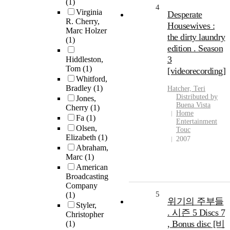
(1)
4
Virginia
Desperate
R. Cherry,
Housewives :
Marc Holzer
the dirty laundry
(1)
edition . Season
3
Hiddleston,
Tom
(1)
[videorecording]
Whitford,
Bradley
(1)
Hatcher, Teri
Distributed by
Jones,
Buena Vista
Cherry
(1)
Home
Fa
(1)
Entertainment
Olsen,
Touc
Elizabeth
(1)
2007
Abraham,
Marc
(1)
American
Broadcasting
Company
5
(1)
위기의 주부들
Styler,
. 시즌 5 Discs 7
Christopher
, Bonus disc [비
(1)