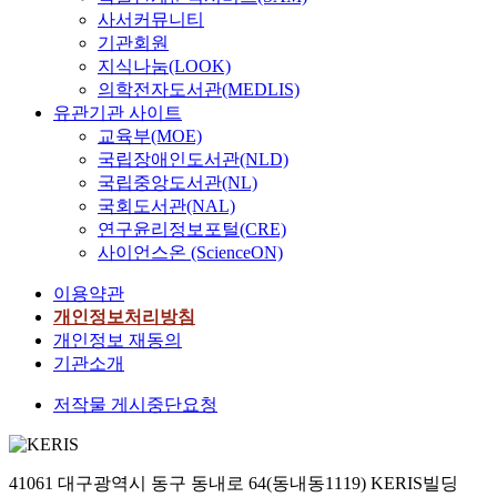
사서커뮤니티
기관회원
지식나눔(LOOK)
의학전자도서관(MEDLIS)
유관기관 사이트
교육부(MOE)
국립장애인도서관(NLD)
국립중앙도서관(NL)
국회도서관(NAL)
연구윤리정보포털(CRE)
사이언스온 (ScienceON)
이용약관
개인정보처리방침
개인정보 재동의
기관소개
저작물 게시중단요청
41061 대구광역시 동구 동내로 64(동내동1119) KERIS빌딩