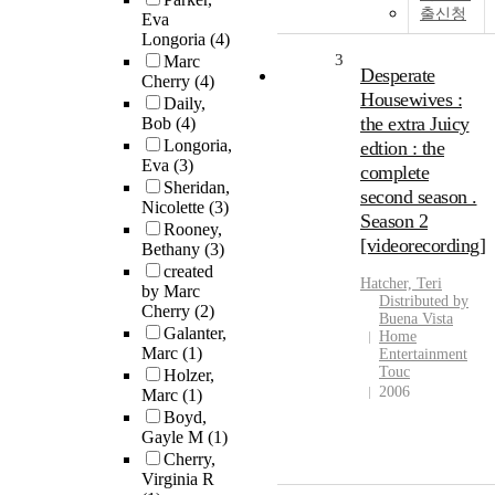
출신청
Eva
Longoria
(4)
3
Marc
Desperate
Cherry
(4)
Housewives :
Daily,
the extra Juicy
Bob
(4)
Longoria,
edtion : the
Eva
(3)
complete
Sheridan,
second season .
Nicolette
(3)
Season 2
Rooney,
[videorecording]
Bethany
(3)
created
Hatcher, Teri
by Marc
Distributed by
Cherry
(2)
Buena Vista
Galanter,
Home
Marc
(1)
Entertainment
Touc
Holzer,
2006
Marc
(1)
Boyd,
Gayle M
(1)
Cherry,
Virginia R