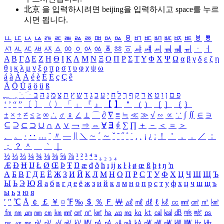
北京 을 입력하시려면
beijing
을 입력하시고 space를 누르
시면 됩니다.
ㅥ
ㅦ
ㅧ
ㅨ
ㅩ
ㅪ
ㅫ
ㅬ
ㅭ
ㅮ
ㅯ
ㅰ
ㅱ
ㅲ
ㅳ
ㅴ
ㅵ
ㅶ
ㅷ
ㅸ
ㅹ
ㅺ
ㅻ
ㅼ
ㅽ
ㅾ
ㅿ
ㆀ
ㆁ
ㆂ
ㆃ
ㆄ
ㆅ
ㆆ
ㆇ
ㆈ
ㆉ
ㆊ
ㆋ
ㆌ
ㆍ
ㆎ
Α
Β
Γ
Δ
Ε
Ζ
Η
Θ
Ι
Κ
Λ
Μ
Ν
Ξ
Ο
Π
Ρ
Σ
Τ
Υ
Φ
Χ
Ψ
Ω
α
β
γ
δ
ε
ζ
η
θ
ι
κ
λ
μ
ν
ξ
ο
π
ρ
σ
τ
υ
φ
χ
ψ
ω
á
à
Á
À
é
è
É
È
ç
Ç
ê
Ä
Ö
Ü
ä
ö
ü
ß
ְ
ֳ
ֲ
ֱ
ָ
ַ
ֵ
ֶ
ִ
ֹ
ּ
ֻ
ׂ
ׁ
ּ
ב
ה
נ
מ
צ
ת
ץ
ש
ד
ג
כ
ע
י
ח
ל
ך
ף
ק
ר
א
ט
ו
ן
ם
פ
‘
’
“
”
〔
〕
〈
〉
「
」
『
』
【
】
＂
（
）
［
］
｛
｝
±
×
÷
≠
≤
≥
∞
∴
♂
♀
∠
⊥
⌒
∂
∇
≡
≒
≪
≫
√
∽
∝
∵
∫
∬
∈
∋
⊆
⊇
⊂
⊃
∪
∩
∧
∨
￢
⇒
⇔
∀
∃
∮
∑
∏
＋
－
＜
＝
＞
、
。
·
‥
…
¨
〃
―
∥
＼
∼
´
～
ˇ
˘
˝
˚
˙
¸
˛
¡
¿
ː
！
＇
，
．
／
：
；
？
＾
＿
｀
｜
½
⅓
⅔
¼
¾
⅛
⅜
⅝
⅞
¹
²
³
⁴
ⁿ
₁
₂
₃
₄
Æ
Ð
Ħ
Ĳ
Ł
Ø
Œ
Þ
Ŧ
Ŋ
æ
đ
ð
ħ
ı
ĳ
ĸ
ŀ
ł
ø
œ
ß
þ
ŧ
ŋ
ŉ
А
Б
В
Г
Д
Е
Ё
Ж
З
И
Й
К
Л
М
Н
О
П
Р
С
Т
У
Ф
Х
Ц
Ч
Ш
Щ
Ъ
Ы
Ь
Э
Ю
Я
а
б
в
г
д
е
ё
ж
з
и
й
к
л
м
н
о
п
р
с
т
у
ф
х
ц
ч
ш
щ
ъ
ы
ь
э
ю
я
′
″
℃
Å
￠
￡
￥
¤
℉
‰
＄
％
Ｆ
￦
㎕
㎖
㎗
ℓ
㎘
㏄
㎣
㎤
㎥
㎦
㎙
㎚
㎛
㎜
㎝
㎞
㎟
㎠
㎡
㎢
㏊
㎍
㎎
㎏
㏏
㎈
㎉
㏈
㎧
㎨
㎰
㎱
㎲
㎳
㎴
㎵
㎶
㎷
㎸
㎹
㎀
㎁
㎂
㎃
㎄
㎺
㎻
㎽
㎾
㎿
㎐
㎑