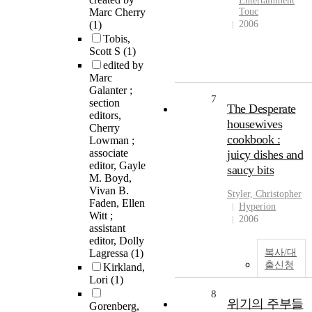
Entertainment
Marc Cherry
Touc
(1)
2006
Tobis,
Scott S
(1)
edited by
Marc
Galanter ;
7
section
The Desperate
editors,
housewives
Cherry
cookbook :
Lowman ;
associate
juicy dishes and
editor, Gayle
saucy bits
M. Boyd,
Vivan B.
Styler, Christopher
Faden, Ellen
Hyperion
Witt ;
2006
assistant
editor, Dolly
Lagressa
(1)
복사/대
출신청
Kirkland,
Lori
(1)
8
위기의 주부들
Gorenberg,