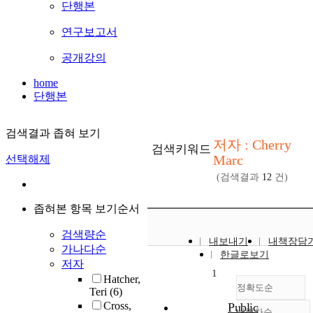
단행본
연구보고서
공개강의
home
단행본
검색결과 좁혀 보기
저자 : Cherry
검색키워드
Marc
선택해제
(검색결과
12
건)
좁혀본 항목 보기순서
검색량순
내보내기
내책장담
가나다순
한글로보기
저자
1
Hatcher,
정확도순
Teri
(6)
Cross,
Public
내림차순