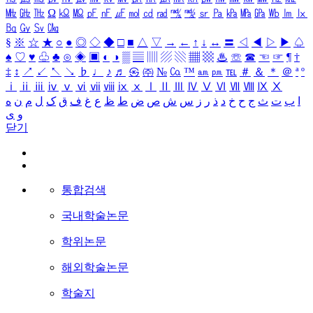
㎒
㎓
㎔
Ω
㏀
㏁
㎊
㎋
㎌
㏖
㏅
㎭
㎮
㎯
㏛
㎩
㎪
㎫
㎬
㏝
㏐
㏓
㏃
㏉
㏜
㏆
§
※
☆
★
○
●
◎
◇
◆
□
■
△
▽
→
←
↑
↓
↔
〓
◁
◀
▷
▶
♤
♠
♡
♥
♧
♣
⊙
◈
▣
◐
◑
▒
▤
▥
▨
▧
▦
▩
♨
☏
☎
☜
☞
¶
†
‡
↕
↗
↙
↖
↘
♭
♩
♪
♬
㉿
㈜
№
㏇
™
㏂
㏘
℡
＃
＆
＊
＠
ª
º
ⅰ
ⅱ
ⅲ
ⅳ
ⅴ
ⅵ
ⅶ
ⅷ
ⅸ
ⅹ
Ⅰ
Ⅱ
Ⅲ
Ⅳ
Ⅴ
Ⅵ
Ⅶ
Ⅷ
Ⅸ
Ⅹ
ا
ب
ت
ث
ج
ح
خ
د
ذ
ر
ز
س
ش
ص
ض
ط
ظ
ع
غ
ف
ق
ک
ل
م
ن
ه
و
ی
닫기
통합검색
국내학술논문
학위논문
해외학술논문
학술지