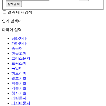
상세검색
결과 내 재검색
인기 검색어
다국어 입력
히라가나
가타카나
중국어
한글고어
그리스문자
프랑스어
독일어
히브리어
괄호기호
학술기호
기술기호
첨자기호
라틴문자
러시아문자