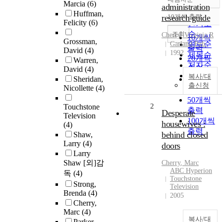
정확도
Marcia
(6)
administration
순
Huffman,
research guide
10개씩 출력
내림차순
Felicity
(6)
인기도
순
조회
Cherry
, Virginia R
10개씩
Grossman,
Garland Pub.
연도순
출력
David
(4)
1992
제목순
20개씩
Warren,
저자순
출력
David
(4)
발행기
복사/대
Sheridan,
30개씩
관순
출신청
Nicollette
(4)
출력
50개씩
2
Touchstone
출력
Desperate
Television
100개씩
housewives :
(4)
출력
behind closed
Shaw,
Larry
(4)
doors
Larry
Shaw [외]감
Cherry
,
Marc
ABC Hyperion
독
(4)
Touchstone
Strong,
Television
Brenda
(4)
2005
Cherry,
Marc
(4)
복사/대
Parker,