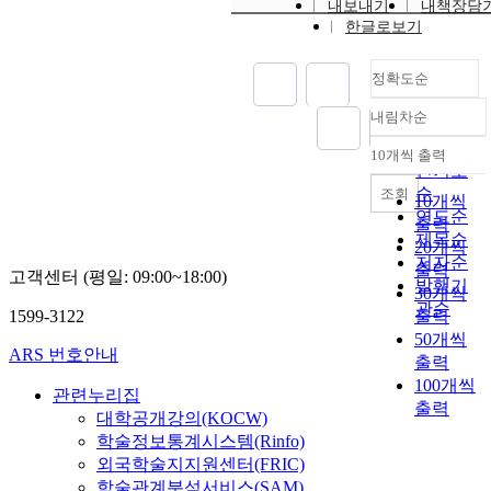
내보내기
내책장담
한글로보기
정확도순
내림차순
정확도
순
10개씩 출력
내림차순
인기도
순
조회
10개씩
연도순
출력
제목순
20개씩
저자순
출력
고객센터 (평일: 09:00~18:00)
발행기
30개씩
관순
1599-3122
출력
50개씩
ARS 번호안내
출력
100개씩
관련누리집
출력
대학공개강의(KOCW)
학술정보통계시스템(Rinfo)
외국학술지지원센터(FRIC)
학술관계분석서비스(SAM)