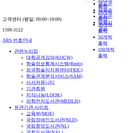
연도순
출력
제목순
20개씩
저자순
출력
고객센터 (평일: 09:00~18:00)
발행기
30개씩
관순
1599-3122
출력
50개씩
ARS 번호안내
출력
100개씩
관련누리집
출력
대학공개강의(KOCW)
학술정보통계시스템(Rinfo)
외국학술지지원센터(FRIC)
학술관계분석서비스(SAM)
사서커뮤니티
기관회원
지식나눔(LOOK)
의학전자도서관(MEDLIS)
유관기관 사이트
교육부(MOE)
국립장애인도서관(NLD)
국립중앙도서관(NL)
국회도서관(NAL)