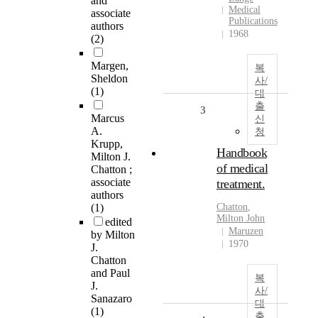
and
Medical
associate
Publications
authors
1968
(2)
Margen,
복
Sheldon
사/
(1)
대
출
3
Marcus
신
A.
청
Krupp,
Handbook
Milton J.
of medical
Chatton ;
associate
treatment.
authors
(1)
Chatton
,
Milton
John
edited
Maruzen
by Milton
1970
J.
Chatton
and Paul
복
J.
사/
Sanazaro
대
(1)
출