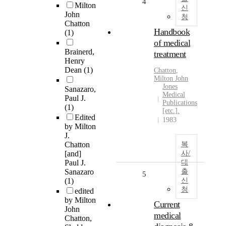
4
Milton
신
John
청
Chatton
Handbook
(1)
of medical
Brainerd,
treatment
Henry
Dean
(1)
Chatton
,
Milton
John
Jones
Sanazaro,
Medical
Paul J.
Publications
(1)
[etc.].
Edited
1983
by Milton
J.
Chatton
복
[and]
사/
Paul J.
대
Sanazaro
출
5
(1)
신
청
edited
by Milton
Current
John
medical
Chatton,