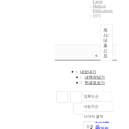
Lange
Medical
Publications
1975
복
사/
대
출
신
청
내보내기
내책장담기
한글로보기
정확도순
내림차순
정확도
순
10개씩 출력
내림차순
인기도
순
조회
10개씩