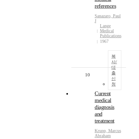
references
Sanazaro, Paul
J
Lange
Medical
Publications
1967
복
사/
대
출
10
신
청
Current
medical
diagnosis
and
treatment
Krupp, Marcus
Abraham