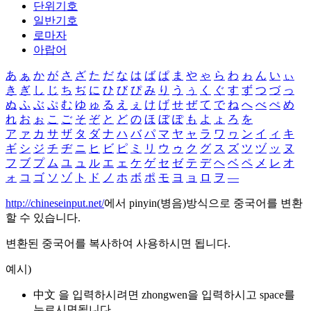
단위기호
일반기호
로마자
아랍어
あ
ぁ
か
が
さ
ざ
た
だ
な
は
ば
ぱ
ま
や
ゃ
ら
わ
ゎ
ん
い
ぃ
き
ぎ
し
じ
ち
ぢ
に
ひ
び
ぴ
み
り
う
ぅ
く
ぐ
す
ず
つ
づ
っ
ぬ
ふ
ぶ
ぷ
む
ゆ
ゅ
る
え
ぇ
け
げ
せ
ぜ
て
で
ね
へ
べ
ぺ
め
れ
お
ぉ
こ
ご
そ
ぞ
と
ど
の
ほ
ぼ
ぽ
も
よ
ょ
ろ
を
ア
ァ
カ
サ
ザ
タ
ダ
ナ
ハ
バ
パ
マ
ヤ
ャ
ラ
ワ
ヮ
ン
イ
ィ
キ
ギ
シ
ジ
チ
ヂ
ニ
ヒ
ビ
ピ
ミ
リ
ウ
ゥ
ク
グ
ス
ズ
ツ
ヅ
ッ
ヌ
フ
ブ
プ
ム
ユ
ュ
ル
エ
ェ
ケ
ゲ
セ
ゼ
テ
デ
ヘ
ベ
ペ
メ
レ
オ
ォ
コ
ゴ
ソ
ゾ
ト
ド
ノ
ホ
ボ
ポ
モ
ヨ
ョ
ロ
ヲ
―
http://chineseinput.net/
에서 pinyin(병음)방식으로 중국어를 변환
할 수 있습니다.
변환된 중국어를 복사하여 사용하시면 됩니다.
예시)
中文 을 입력하시려면
zhongwen
을 입력하시고 space를
누르시면됩니다.