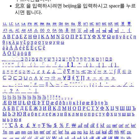
北京 을 입력하시려면
beijing
을 입력하시고 space를 누르
시면 됩니다.
ㅥ
ㅦ
ㅧ
ㅨ
ㅩ
ㅪ
ㅫ
ㅬ
ㅭ
ㅮ
ㅯ
ㅰ
ㅱ
ㅲ
ㅳ
ㅴ
ㅵ
ㅶ
ㅷ
ㅸ
ㅹ
ㅺ
ㅻ
ㅼ
ㅽ
ㅾ
ㅿ
ㆀ
ㆁ
ㆂ
ㆃ
ㆄ
ㆅ
ㆆ
ㆇ
ㆈ
ㆉ
ㆊ
ㆋ
ㆌ
ㆍ
ㆎ
Α
Β
Γ
Δ
Ε
Ζ
Η
Θ
Ι
Κ
Λ
Μ
Ν
Ξ
Ο
Π
Ρ
Σ
Τ
Υ
Φ
Χ
Ψ
Ω
α
β
γ
δ
ε
ζ
η
θ
ι
κ
λ
μ
ν
ξ
ο
π
ρ
σ
τ
υ
φ
χ
ψ
ω
á
à
Á
À
é
è
É
È
ç
Ç
ê
Ä
Ö
Ü
ä
ö
ü
ß
ְ
ֳ
ֲ
ֱ
ָ
ַ
ֵ
ֶ
ִ
ֹ
ּ
ֻ
ׂ
ׁ
ּ
ב
ה
נ
מ
צ
ת
ץ
ש
ד
ג
כ
ע
י
ח
ל
ך
ף
ק
ר
א
ט
ו
ן
ם
פ
‘
’
“
”
〔
〕
〈
〉
「
」
『
』
【
】
＂
（
）
［
］
｛
｝
±
×
÷
≠
≤
≥
∞
∴
♂
♀
∠
⊥
⌒
∂
∇
≡
≒
≪
≫
√
∽
∝
∵
∫
∬
∈
∋
⊆
⊇
⊂
⊃
∪
∩
∧
∨
￢
⇒
⇔
∀
∃
∮
∑
∏
＋
－
＜
＝
＞
、
。
·
‥
…
¨
〃
―
∥
＼
∼
´
～
ˇ
˘
˝
˚
˙
¸
˛
¡
¿
ː
！
＇
，
．
／
：
；
？
＾
＿
｀
｜
½
⅓
⅔
¼
¾
⅛
⅜
⅝
⅞
¹
²
³
⁴
ⁿ
₁
₂
₃
₄
Æ
Ð
Ħ
Ĳ
Ł
Ø
Œ
Þ
Ŧ
Ŋ
æ
đ
ð
ħ
ı
ĳ
ĸ
ŀ
ł
ø
œ
ß
þ
ŧ
ŋ
ŉ
А
Б
В
Г
Д
Е
Ё
Ж
З
И
Й
К
Л
М
Н
О
П
Р
С
Т
У
Ф
Х
Ц
Ч
Ш
Щ
Ъ
Ы
Ь
Э
Ю
Я
а
б
в
г
д
е
ё
ж
з
и
й
к
л
м
н
о
п
р
с
т
у
ф
х
ц
ч
ш
щ
ъ
ы
ь
э
ю
я
′
″
℃
Å
￠
￡
￥
¤
℉
‰
＄
％
Ｆ
￦
㎕
㎖
㎗
ℓ
㎘
㏄
㎣
㎤
㎥
㎦
㎙
㎚
㎛
㎜
㎝
㎞
㎟
㎠
㎡
㎢
㏊
㎍
㎎
㎏
㏏
㎈
㎉
㏈
㎧
㎨
㎰
㎱
㎲
㎳
㎴
㎵
㎶
㎷
㎸
㎹
㎀
㎁
㎂
㎃
㎄
㎺
㎻
㎽
㎾
㎿
㎐
㎑