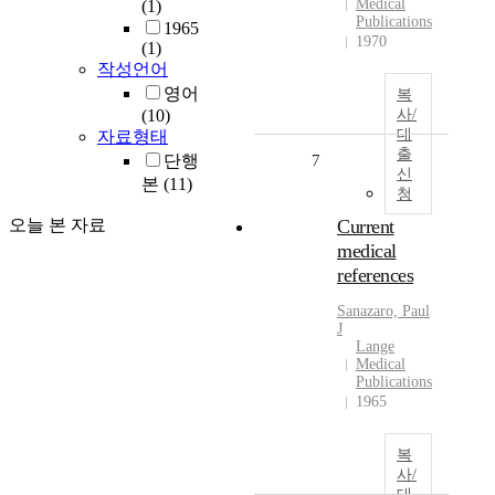
Medical
(1)
Publications
1965
1970
(1)
작성언어
영어
복
(10)
사/
대
자료형태
출
단행
7
신
본
(11)
청
오늘 본 자료
Current
medical
references
Sanazaro, Paul
J
Lange
Medical
Publications
1965
복
사/
대