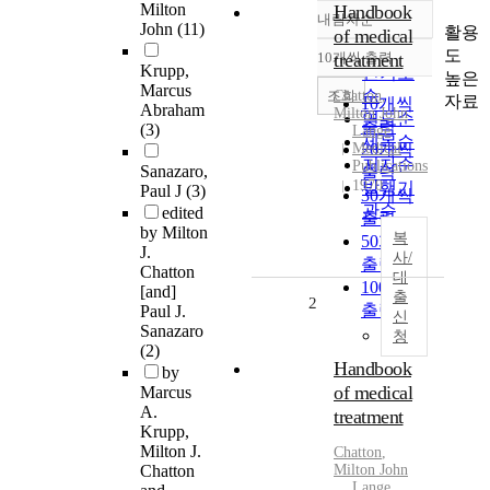
Milton
Handbook
내림차순
정확도
John
(11)
활용
of medical
순
도
10개씩 출력
treatment
내림차순
Krupp,
인기도
높은
Marcus
순
조회
Chatton
,
자료
10개씩
Abraham
Milton
John
연도순
출력
(3)
Lange
제목순
Medical
20개씩
저자순
Publications
Sanazaro,
출력
1970
발행기
Paul J
(3)
30개씩
관순
edited
출력
by Milton
복
50개씩
J.
사/
출력
Chatton
대
100개씩
[and]
출
2
출력
Paul J.
신
Sanazaro
청
(2)
Handbook
by
of medical
Marcus
A.
treatment
Krupp,
Milton J.
Chatton
,
Chatton
Milton
John
Lange