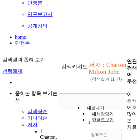
단행본
연구보고서
공개강의
home
단행본
검색결과 좁혀 보기
연관
저자 : Chatton
검색키워드
검색
Milton John
선택해제
어
(검색결과
11
건)
추천
좁혀본 항목 보기순
이
서
검색
어로
내보내기
검색량순
많이
내책장담기
가나다순
한글로보기
본
1
저자
자료
정확도순
Chatton,