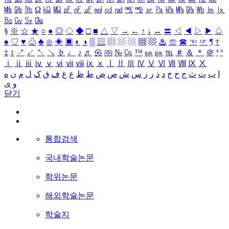
㎒
㎓
㎔
Ω
㏀
㏁
㎊
㎋
㎌
㏖
㏅
㎭
㎮
㎯
㏛
㎩
㎪
㎫
㎬
㏝
㏐
㏓
㏃
㏉
㏜
㏆
§
※
☆
★
○
●
◎
◇
◆
□
■
△
▽
→
←
↑
↓
↔
〓
◁
◀
▷
▶
♤
♠
♡
♥
♧
♣
⊙
◈
▣
◐
◑
▒
▤
▥
▨
▧
▦
▩
♨
☏
☎
☜
☞
¶
†
‡
↕
↗
↙
↖
↘
♭
♩
♪
♬
㉿
㈜
№
㏇
™
㏂
㏘
℡
＃
＆
＊
＠
ª
º
ⅰ
ⅱ
ⅲ
ⅳ
ⅴ
ⅵ
ⅶ
ⅷ
ⅸ
ⅹ
Ⅰ
Ⅱ
Ⅲ
Ⅳ
Ⅴ
Ⅵ
Ⅶ
Ⅷ
Ⅸ
Ⅹ
ا
ب
ت
ث
ج
ح
خ
د
ذ
ر
ز
س
ش
ص
ض
ط
ظ
ع
غ
ف
ق
ک
ل
م
ن
ه
و
ی
닫기
통합검색
국내학술논문
학위논문
해외학술논문
학술지