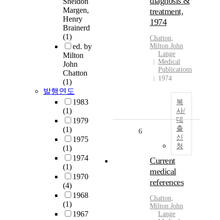
diagnosis &
Sheldon
Margen,
treatment,
Henry
1974
Brainerd
(1)
Chatton
,
ed. by
Milton
John
Lange
Milton
Medical
John
Publications
Chatton
1974
(1)
발행연도
1983
복
(1)
사/
대
1979
출
(1)
6
신
1975
청
(1)
1974
Current
(1)
medical
1970
references
(4)
1968
Chatton
,
(1)
Milton
John
1967
Lange