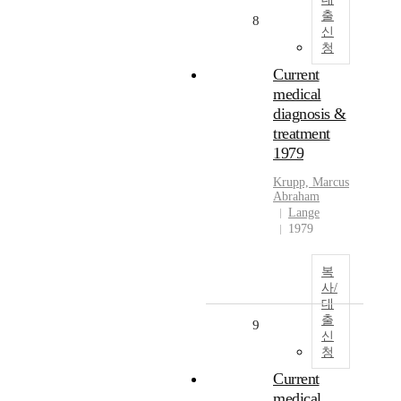
출
8
신
청
Current
medical
diagnosis &
treatment
1979
Krupp, Marcus
Abraham
Lange
1979
복
사/
대
출
9
신
청
Current
medical