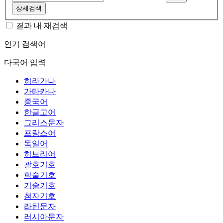
상세검색
결과 내 재검색
인기 검색어
다국어 입력
히라가나
가타카나
중국어
한글고어
그리스문자
프랑스어
독일어
히브리어
괄호기호
학술기호
기술기호
첨자기호
라틴문자
러시아문자