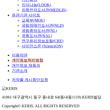
지식나눔(LOOK)
의학전자도서관(MEDLIS)
유관기관 사이트
교육부(MOE)
국립장애인도서관(NLD)
국립중앙도서관(NL)
국회도서관(NAL)
연구윤리정보포털(CRE)
사이언스온 (ScienceON)
이용약관
개인정보처리방침
개인정보 재동의
기관소개
저작물 게시중단요청
41061 대구광역시 동구 동내로 64(동내동1119) KERIS빌딩
Copyright© KERIS. ALL RIGHTS RESERVED