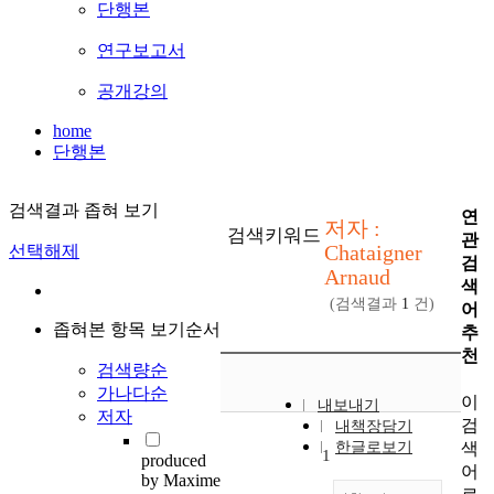
단행본
연구보고서
공개강의
home
단행본
검색결과 좁혀 보기
연
저자 :
검색키워드
관
Chataigner
선택해제
검
Arnaud
색
(검색결과
1
건)
어
좁혀본 항목 보기순서
추
천
검색량순
가나다순
이
내보내기
저자
검
내책장담기
색
한글로보기
1
produced
어
by Maxime