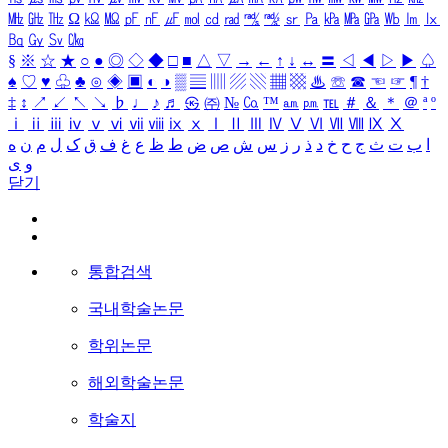
㎒
㎓
㎔
Ω
㏀
㏁
㎊
㎋
㎌
㏖
㏅
㎭
㎮
㎯
㏛
㎩
㎪
㎫
㎬
㏝
㏐
㏓
㏃
㏉
㏜
㏆
§
※
☆
★
○
●
◎
◇
◆
□
■
△
▽
→
←
↑
↓
↔
〓
◁
◀
▷
▶
♤
♠
♡
♥
♧
♣
⊙
◈
▣
◐
◑
▒
▤
▥
▨
▧
▦
▩
♨
☏
☎
☜
☞
¶
†
‡
↕
↗
↙
↖
↘
♭
♩
♪
♬
㉿
㈜
№
㏇
™
㏂
㏘
℡
＃
＆
＊
＠
ª
º
ⅰ
ⅱ
ⅲ
ⅳ
ⅴ
ⅵ
ⅶ
ⅷ
ⅸ
ⅹ
Ⅰ
Ⅱ
Ⅲ
Ⅳ
Ⅴ
Ⅵ
Ⅶ
Ⅷ
Ⅸ
Ⅹ
ا
ب
ت
ث
ج
ح
خ
د
ذ
ر
ز
س
ش
ص
ض
ط
ظ
ع
غ
ف
ق
ک
ل
م
ن
ه
و
ی
닫기
통합검색
국내학술논문
학위논문
해외학술논문
학술지