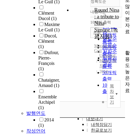
로
Le Guil
(1)
정확도순
많
Round Nina
내림차순
이
Clément
정확도
: a tribute to
Ducol
(1)
본
순
10개씩 출력
Nina
Maxime
내림차순
자
인기도
Simone [녹
Le Guil
(1)
료
순
조회
10개씩
Ducol,
음자료]
연도순
Clément
출력
제목순
Maxime Le
(1)
20개씩
Guil
저자순
Dufour,
활
출력
Universal
Pierre-
발행기
용
30개씩
Music [제
François
관순
도
작]
출력
(1)
높
2014
50개씩
은
출력
Chataigner,
자
100개씩
Arnaud
(1)
목
료
출력
차
Ensemble
보
Archipel
기
(1)
발행연도
내보내기
2014
내책장담기
(1)
한글로보기
작성언어