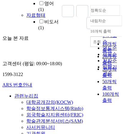
영어
(1)
정확도순
자료형태
내림차순
비도서
정확도
(1)
순
10개씩 출력
내림차순
인기도
오늘 본 자료
순
조회
10개씩
연도순
출력
제목순
20개씩
저자순
출력
고객센터 (평일: 09:00~18:00)
발행기
30개씩
관순
1599-3122
출력
50개씩
ARS 번호안내
출력
100개씩
관련누리집
출력
대학공개강의(KOCW)
학술정보통계시스템(Rinfo)
외국학술지지원센터(FRIC)
학술관계분석서비스(SAM)
사서커뮤니티
기관회원