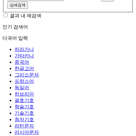
상세검색
결과 내 재검색
인기 검색어
다국어 입력
히라가나
가타카나
중국어
한글고어
그리스문자
프랑스어
독일어
히브리어
괄호기호
학술기호
기술기호
첨자기호
라틴문자
러시아문자