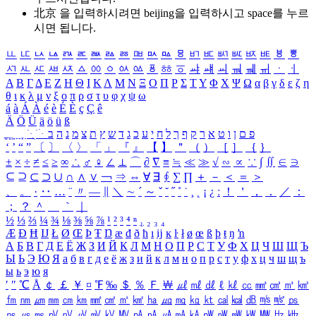
北京 을 입력하시려면
beijing
을 입력하시고 space를 누르
시면 됩니다.
ㅥ
ㅦ
ㅧ
ㅨ
ㅩ
ㅪ
ㅫ
ㅬ
ㅭ
ㅮ
ㅯ
ㅰ
ㅱ
ㅲ
ㅳ
ㅴ
ㅵ
ㅶ
ㅷ
ㅸ
ㅹ
ㅺ
ㅻ
ㅼ
ㅽ
ㅾ
ㅿ
ㆀ
ㆁ
ㆂ
ㆃ
ㆄ
ㆅ
ㆆ
ㆇ
ㆈ
ㆉ
ㆊ
ㆋ
ㆌ
ㆍ
ㆎ
Α
Β
Γ
Δ
Ε
Ζ
Η
Θ
Ι
Κ
Λ
Μ
Ν
Ξ
Ο
Π
Ρ
Σ
Τ
Υ
Φ
Χ
Ψ
Ω
α
β
γ
δ
ε
ζ
η
θ
ι
κ
λ
μ
ν
ξ
ο
π
ρ
σ
τ
υ
φ
χ
ψ
ω
á
à
Á
À
é
è
É
È
ç
Ç
ê
Ä
Ö
Ü
ä
ö
ü
ß
ְ
ֳ
ֲ
ֱ
ָ
ַ
ֵ
ֶ
ִ
ֹ
ּ
ֻ
ׂ
ׁ
ּ
ב
ה
נ
מ
צ
ת
ץ
ש
ד
ג
כ
ע
י
ח
ל
ך
ף
ק
ר
א
ט
ו
ן
ם
פ
‘
’
“
”
〔
〕
〈
〉
「
」
『
』
【
】
＂
（
）
［
］
｛
｝
±
×
÷
≠
≤
≥
∞
∴
♂
♀
∠
⊥
⌒
∂
∇
≡
≒
≪
≫
√
∽
∝
∵
∫
∬
∈
∋
⊆
⊇
⊂
⊃
∪
∩
∧
∨
￢
⇒
⇔
∀
∃
∮
∑
∏
＋
－
＜
＝
＞
、
。
·
‥
…
¨
〃
―
∥
＼
∼
´
～
ˇ
˘
˝
˚
˙
¸
˛
¡
¿
ː
！
＇
，
．
／
：
；
？
＾
＿
｀
｜
½
⅓
⅔
¼
¾
⅛
⅜
⅝
⅞
¹
²
³
⁴
ⁿ
₁
₂
₃
₄
Æ
Ð
Ħ
Ĳ
Ł
Ø
Œ
Þ
Ŧ
Ŋ
æ
đ
ð
ħ
ı
ĳ
ĸ
ŀ
ł
ø
œ
ß
þ
ŧ
ŋ
ŉ
А
Б
В
Г
Д
Е
Ё
Ж
З
И
Й
К
Л
М
Н
О
П
Р
С
Т
У
Ф
Х
Ц
Ч
Ш
Щ
Ъ
Ы
Ь
Э
Ю
Я
а
б
в
г
д
е
ё
ж
з
и
й
к
л
м
н
о
п
р
с
т
у
ф
х
ц
ч
ш
щ
ъ
ы
ь
э
ю
я
′
″
℃
Å
￠
￡
￥
¤
℉
‰
＄
％
Ｆ
￦
㎕
㎖
㎗
ℓ
㎘
㏄
㎣
㎤
㎥
㎦
㎙
㎚
㎛
㎜
㎝
㎞
㎟
㎠
㎡
㎢
㏊
㎍
㎎
㎏
㏏
㎈
㎉
㏈
㎧
㎨
㎰
㎱
㎲
㎳
㎴
㎵
㎶
㎷
㎸
㎹
㎀
㎁
㎂
㎃
㎄
㎺
㎻
㎽
㎾
㎿
㎐
㎑