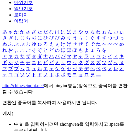
단위기호
일반기호
로마자
아랍어
あ
ぁ
か
が
さ
ざ
た
だ
な
は
ば
ぱ
ま
や
ゃ
ら
わ
ゎ
ん
い
ぃ
き
ぎ
し
じ
ち
ぢ
に
ひ
び
ぴ
み
り
う
ぅ
く
ぐ
す
ず
つ
づ
っ
ぬ
ふ
ぶ
ぷ
む
ゆ
ゅ
る
え
ぇ
け
げ
せ
ぜ
て
で
ね
へ
べ
ぺ
め
れ
お
ぉ
こ
ご
そ
ぞ
と
ど
の
ほ
ぼ
ぽ
も
よ
ょ
ろ
を
ア
ァ
カ
サ
ザ
タ
ダ
ナ
ハ
バ
パ
マ
ヤ
ャ
ラ
ワ
ヮ
ン
イ
ィ
キ
ギ
シ
ジ
チ
ヂ
ニ
ヒ
ビ
ピ
ミ
リ
ウ
ゥ
ク
グ
ス
ズ
ツ
ヅ
ッ
ヌ
フ
ブ
プ
ム
ユ
ュ
ル
エ
ェ
ケ
ゲ
セ
ゼ
テ
デ
ヘ
ベ
ペ
メ
レ
オ
ォ
コ
ゴ
ソ
ゾ
ト
ド
ノ
ホ
ボ
ポ
モ
ヨ
ョ
ロ
ヲ
―
http://chineseinput.net/
에서 pinyin(병음)방식으로 중국어를 변환
할 수 있습니다.
변환된 중국어를 복사하여 사용하시면 됩니다.
예시)
中文 을 입력하시려면
zhongwen
을 입력하시고 space를
누르시면됩니다.