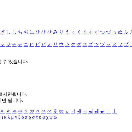
ぎ
し
じ
ち
ぢ
に
ひ
び
ぴ
み
り
う
ぅ
く
ぐ
す
ず
つ
づ
っ
ぬ
ふ
シ
ジ
チ
ヂ
ニ
ヒ
ビ
ピ
ミ
リ
ウ
ゥ
ク
グ
ス
ズ
ツ
ヅ
ッ
ヌ
フ
ブ
할 수 있습니다.
누르시면됩니다.
시면 됩니다.
ㅻ
ㅼ
ㅽ
ㅾ
ㅿ
ㆀ
ㆁ
ㆂ
ㆃ
ㆄ
ㆅ
ㆆ
ㆇ
ㆈ
ㆉ
ㆊ
ㆋ
ㆌ
ㆍ
ㆎ
θ
ι
κ
λ
μ
ν
ξ
ο
π
ρ
σ
τ
υ
φ
χ
ψ
ω