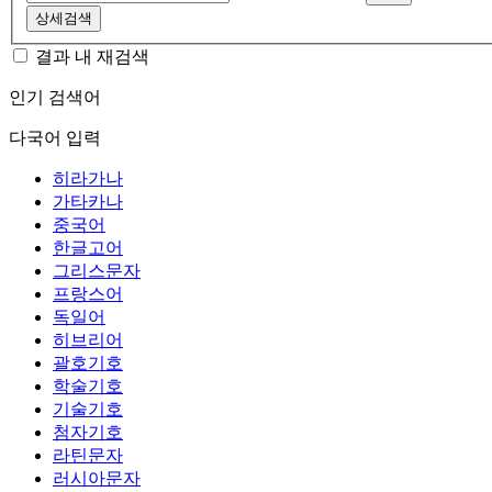
상세검색
결과 내 재검색
인기 검색어
다국어 입력
히라가나
가타카나
중국어
한글고어
그리스문자
프랑스어
독일어
히브리어
괄호기호
학술기호
기술기호
첨자기호
라틴문자
러시아문자