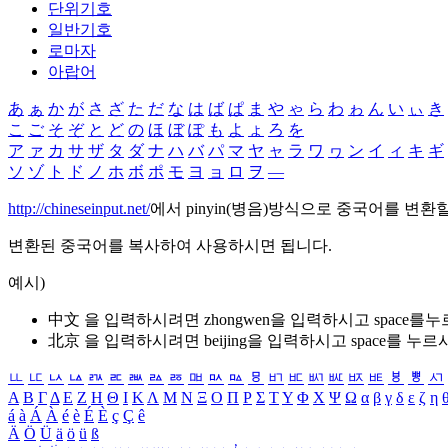
단위기호
일반기호
로마자
아랍어
あ
ぁ
か
が
さ
ざ
た
だ
な
は
ば
ぱ
ま
や
ゃ
ら
わ
ゎ
ん
い
ぃ
き
こ
ご
そ
ぞ
と
ど
の
ほ
ぼ
ぽ
も
よ
ょ
ろ
を
ア
ァ
カ
サ
ザ
タ
ダ
ナ
ハ
バ
パ
マ
ヤ
ャ
ラ
ワ
ヮ
ン
イ
ィ
キ
ギ
ソ
ゾ
ト
ド
ノ
ホ
ボ
ポ
モ
ヨ
ョ
ロ
ヲ
―
http://chineseinput.net/
에서 pinyin(병음)방식으로 중국어를 변환
변환된 중국어를 복사하여 사용하시면 됩니다.
예시)
中文 을 입력하시려면
zhongwen
을 입력하시고 space를
北京 을 입력하시려면
beijing
을 입력하시고 space를 누르
ㅥ
ㅦ
ㅧ
ㅨ
ㅩ
ㅪ
ㅫ
ㅬ
ㅭ
ㅮ
ㅯ
ㅰ
ㅱ
ㅲ
ㅳ
ㅴ
ㅵ
ㅶ
ㅷ
ㅸ
ㅹ
ㅺ
Α
Β
Γ
Δ
Ε
Ζ
Η
Θ
Ι
Κ
Λ
Μ
Ν
Ξ
Ο
Π
Ρ
Σ
Τ
Υ
Φ
Χ
Ψ
Ω
α
β
γ
δ
ε
ζ
η
á
à
Á
À
é
è
É
È
ç
Ç
ê
Ä
Ö
Ü
ä
ö
ü
ß