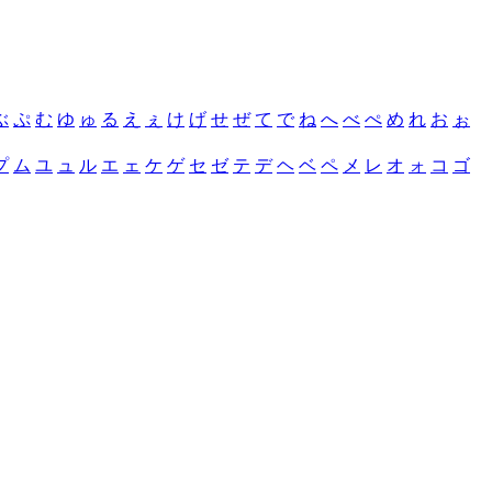
ぶ
ぷ
む
ゆ
ゅ
る
え
ぇ
け
げ
せ
ぜ
て
で
ね
へ
べ
ぺ
め
れ
お
ぉ
プ
ム
ユ
ュ
ル
エ
ェ
ケ
ゲ
セ
ゼ
テ
デ
ヘ
ベ
ペ
メ
レ
オ
ォ
コ
ゴ