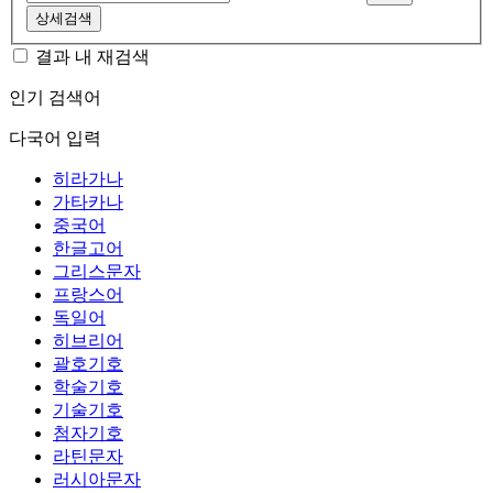
상세검색
결과 내 재검색
인기 검색어
다국어 입력
히라가나
가타카나
중국어
한글고어
그리스문자
프랑스어
독일어
히브리어
괄호기호
학술기호
기술기호
첨자기호
라틴문자
러시아문자