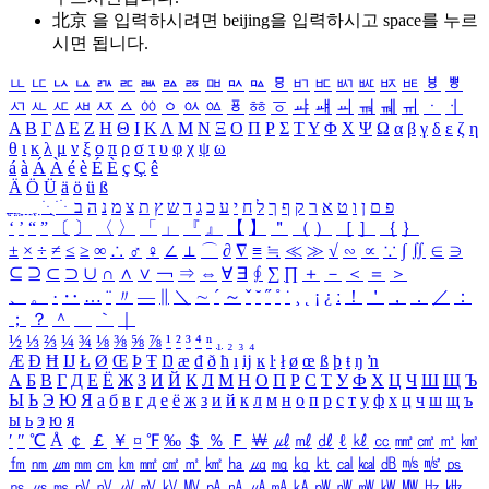
北京 을 입력하시려면
beijing
을 입력하시고 space를 누르
시면 됩니다.
ㅥ
ㅦ
ㅧ
ㅨ
ㅩ
ㅪ
ㅫ
ㅬ
ㅭ
ㅮ
ㅯ
ㅰ
ㅱ
ㅲ
ㅳ
ㅴ
ㅵ
ㅶ
ㅷ
ㅸ
ㅹ
ㅺ
ㅻ
ㅼ
ㅽ
ㅾ
ㅿ
ㆀ
ㆁ
ㆂ
ㆃ
ㆄ
ㆅ
ㆆ
ㆇ
ㆈ
ㆉ
ㆊ
ㆋ
ㆌ
ㆍ
ㆎ
Α
Β
Γ
Δ
Ε
Ζ
Η
Θ
Ι
Κ
Λ
Μ
Ν
Ξ
Ο
Π
Ρ
Σ
Τ
Υ
Φ
Χ
Ψ
Ω
α
β
γ
δ
ε
ζ
η
θ
ι
κ
λ
μ
ν
ξ
ο
π
ρ
σ
τ
υ
φ
χ
ψ
ω
á
à
Á
À
é
è
É
È
ç
Ç
ê
Ä
Ö
Ü
ä
ö
ü
ß
ְ
ֳ
ֲ
ֱ
ָ
ַ
ֵ
ֶ
ִ
ֹ
ּ
ֻ
ׂ
ׁ
ּ
ב
ה
נ
מ
צ
ת
ץ
ש
ד
ג
כ
ע
י
ח
ל
ך
ף
ק
ר
א
ט
ו
ן
ם
פ
‘
’
“
”
〔
〕
〈
〉
「
」
『
』
【
】
＂
（
）
［
］
｛
｝
±
×
÷
≠
≤
≥
∞
∴
♂
♀
∠
⊥
⌒
∂
∇
≡
≒
≪
≫
√
∽
∝
∵
∫
∬
∈
∋
⊆
⊇
⊂
⊃
∪
∩
∧
∨
￢
⇒
⇔
∀
∃
∮
∑
∏
＋
－
＜
＝
＞
、
。
·
‥
…
¨
〃
―
∥
＼
∼
´
～
ˇ
˘
˝
˚
˙
¸
˛
¡
¿
ː
！
＇
，
．
／
：
；
？
＾
＿
｀
｜
½
⅓
⅔
¼
¾
⅛
⅜
⅝
⅞
¹
²
³
⁴
ⁿ
₁
₂
₃
₄
Æ
Ð
Ħ
Ĳ
Ł
Ø
Œ
Þ
Ŧ
Ŋ
æ
đ
ð
ħ
ı
ĳ
ĸ
ŀ
ł
ø
œ
ß
þ
ŧ
ŋ
ŉ
А
Б
В
Г
Д
Е
Ё
Ж
З
И
Й
К
Л
М
Н
О
П
Р
С
Т
У
Ф
Х
Ц
Ч
Ш
Щ
Ъ
Ы
Ь
Э
Ю
Я
а
б
в
г
д
е
ё
ж
з
и
й
к
л
м
н
о
п
р
с
т
у
ф
х
ц
ч
ш
щ
ъ
ы
ь
э
ю
я
′
″
℃
Å
￠
￡
￥
¤
℉
‰
＄
％
Ｆ
￦
㎕
㎖
㎗
ℓ
㎘
㏄
㎣
㎤
㎥
㎦
㎙
㎚
㎛
㎜
㎝
㎞
㎟
㎠
㎡
㎢
㏊
㎍
㎎
㎏
㏏
㎈
㎉
㏈
㎧
㎨
㎰
㎱
㎲
㎳
㎴
㎵
㎶
㎷
㎸
㎹
㎀
㎁
㎂
㎃
㎄
㎺
㎻
㎽
㎾
㎿
㎐
㎑