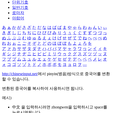
단위기호
일반기호
로마자
아랍어
あ
ぁ
か
が
さ
ざ
た
だ
な
は
ば
ぱ
ま
や
ゃ
ら
わ
ゎ
ん
い
ぃ
き
ぎ
し
じ
ち
ぢ
に
ひ
び
ぴ
み
り
う
ぅ
く
ぐ
す
ず
つ
づ
っ
ぬ
ふ
ぶ
ぷ
む
ゆ
ゅ
る
え
ぇ
け
げ
せ
ぜ
て
で
ね
へ
べ
ぺ
め
れ
お
ぉ
こ
ご
そ
ぞ
と
ど
の
ほ
ぼ
ぽ
も
よ
ょ
ろ
を
ア
ァ
カ
サ
ザ
タ
ダ
ナ
ハ
バ
パ
マ
ヤ
ャ
ラ
ワ
ヮ
ン
イ
ィ
キ
ギ
シ
ジ
チ
ヂ
ニ
ヒ
ビ
ピ
ミ
リ
ウ
ゥ
ク
グ
ス
ズ
ツ
ヅ
ッ
ヌ
フ
ブ
プ
ム
ユ
ュ
ル
エ
ェ
ケ
ゲ
セ
ゼ
テ
デ
ヘ
ベ
ペ
メ
レ
オ
ォ
コ
ゴ
ソ
ゾ
ト
ド
ノ
ホ
ボ
ポ
モ
ヨ
ョ
ロ
ヲ
―
http://chineseinput.net/
에서 pinyin(병음)방식으로 중국어를 변환
할 수 있습니다.
변환된 중국어를 복사하여 사용하시면 됩니다.
예시)
中文 을 입력하시려면
zhongwen
을 입력하시고 space를
누르시면됩니다.