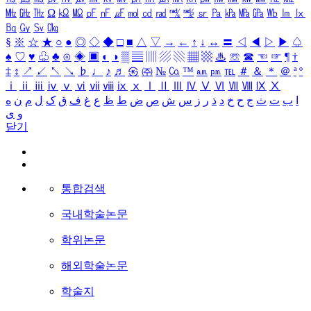
㎒
㎓
㎔
Ω
㏀
㏁
㎊
㎋
㎌
㏖
㏅
㎭
㎮
㎯
㏛
㎩
㎪
㎫
㎬
㏝
㏐
㏓
㏃
㏉
㏜
㏆
§
※
☆
★
○
●
◎
◇
◆
□
■
△
▽
→
←
↑
↓
↔
〓
◁
◀
▷
▶
♤
♠
♡
♥
♧
♣
⊙
◈
▣
◐
◑
▒
▤
▥
▨
▧
▦
▩
♨
☏
☎
☜
☞
¶
†
‡
↕
↗
↙
↖
↘
♭
♩
♪
♬
㉿
㈜
№
㏇
™
㏂
㏘
℡
＃
＆
＊
＠
ª
º
ⅰ
ⅱ
ⅲ
ⅳ
ⅴ
ⅵ
ⅶ
ⅷ
ⅸ
ⅹ
Ⅰ
Ⅱ
Ⅲ
Ⅳ
Ⅴ
Ⅵ
Ⅶ
Ⅷ
Ⅸ
Ⅹ
ا
ب
ت
ث
ج
ح
خ
د
ذ
ر
ز
س
ش
ص
ض
ط
ظ
ع
غ
ف
ق
ک
ل
م
ن
ه
و
ی
닫기
통합검색
국내학술논문
학위논문
해외학술논문
학술지