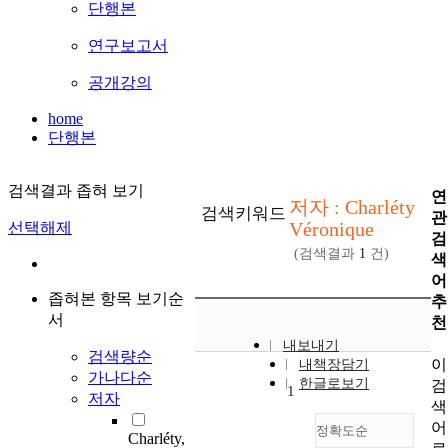
단행본
연구보고서
공개강의
home
단행본
검색결과 좁혀 보기
연
저자 : Charléty
검색키워드
관
Véronique
선택해제
검
(검색결과
1
건)
색
어
좁혀본 항목 보기순
추
서
천
내보내기
검색량순
이
내책장담기
가나다순
한글로보기
검
1
저자
색
어
정확도순
Charléty,