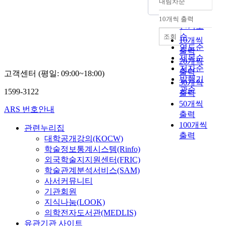
내림차순
정확도
순
10개씩 출력
내림차순
인기도
순
조회
10개씩
연도순
출력
제목순
20개씩
저자순
출력
고객센터 (평일: 09:00~18:00)
발행기
30개씩
관순
1599-3122
출력
50개씩
ARS 번호안내
출력
100개씩
관련누리집
출력
대학공개강의(KOCW)
학술정보통계시스템(Rinfo)
외국학술지지원센터(FRIC)
학술관계분석서비스(SAM)
사서커뮤니티
기관회원
지식나눔(LOOK)
의학전자도서관(MEDLIS)
유관기관 사이트