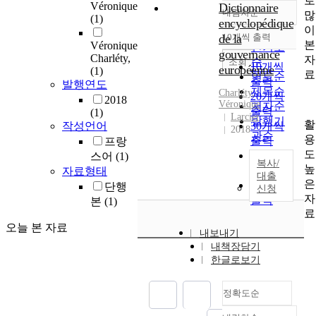
로
Véronique
Dictionnaire
내림차순
많
정확도
(1)
encyclopédique
이
순
de la
10개씩 출력
내림차순
본
Véronique
인기도
gouvernance
Charléty,
자
순
조회
10개씩
européenne
(1)
료
연도순
출력
발행연도
제목순
Charléty
,
20개씩
2018
Véronique
저자순
출력
(1)
Larcier
발행기
활
작성언어
30개씩
2018
관순
용
출력
프랑
도
50개씩
스어
(1)
복사/
높
출력
자료형태
대출
은
100개씩
단행
신청
자
출력
본
(1)
료
오늘 본 자료
내보내기
내책장담기
한글로보기
정확도순