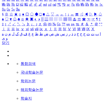
㎒
㎓
㎔
Ω
㏀
㏁
㎊
㎋
㎌
㏖
㏅
㎭
㎮
㎯
㏛
㎩
㎪
㎫
㎬
㏝
㏐
㏓
㏃
㏉
㏜
㏆
§
※
☆
★
○
●
◎
◇
◆
□
■
△
▽
→
←
↑
↓
↔
〓
◁
◀
▷
▶
♤
♠
♡
♥
♧
♣
⊙
◈
▣
◐
◑
▒
▤
▥
▨
▧
▦
▩
♨
☏
☎
☜
☞
¶
†
‡
↕
↗
↙
↖
↘
♭
♩
♪
♬
㉿
㈜
№
㏇
™
㏂
㏘
℡
＃
＆
＊
＠
ª
º
ⅰ
ⅱ
ⅲ
ⅳ
ⅴ
ⅵ
ⅶ
ⅷ
ⅸ
ⅹ
Ⅰ
Ⅱ
Ⅲ
Ⅳ
Ⅴ
Ⅵ
Ⅶ
Ⅷ
Ⅸ
Ⅹ
ا
ب
ت
ث
ج
ح
خ
د
ذ
ر
ز
س
ش
ص
ض
ط
ظ
ع
غ
ف
ق
ک
ل
م
ن
ه
و
ی
닫기
통합검색
국내학술논문
학위논문
해외학술논문
학술지