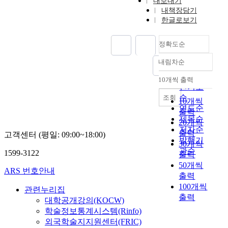
내보내기
내책장담기
한글로보기
정확도순
내림차순
정확도
순
10개씩 출력
내림차순
인기도
순
조회
10개씩
연도순
출력
제목순
20개씩
저자순
출력
고객센터 (평일: 09:00~18:00)
발행기
30개씩
관순
1599-3122
출력
50개씩
ARS 번호안내
출력
100개씩
관련누리집
출력
대학공개강의(KOCW)
학술정보통계시스템(Rinfo)
외국학술지지원센터(FRIC)