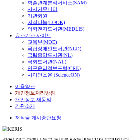
학술관계분석서비스(SAM)
사서커뮤니티
기관회원
지식나눔(LOOK)
의학전자도서관(MEDLIS)
유관기관 사이트
교육부(MOE)
국립장애인도서관(NLD)
국립중앙도서관(NL)
국회도서관(NAL)
연구윤리정보포털(CRE)
사이언스온 (ScienceON)
이용약관
개인정보처리방침
개인정보 재동의
기관소개
저작물 게시중단요청
41061 대구광역시 동구 동내로 64(동내동1119) KERIS빌딩