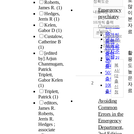
로
정확도순
Roberts,
많
James R.
(1)
Emergency
내림차순
이
Hedges,
정확도
psychiatry
본
Jerris R
(1)
순
10개씩 출력
내림차순
Kelen,
자
Chanmugam
인기도
,
Gabor D
(1)
Arjun
S
료
순
조회
10개씩
Cambridge
Custalow,
연도순
University
출력
Catherine B
제목순
Press
(1)
20개씩
2013
저자순
활
[edited
출력
발행기
by] Arjun
용
30개씩
Chanmugam,
관순
도
복
출력
Patrick
사/
높
50개씩
Triplett,
대
은
출력
Gabor Kelen
출
2
자
100개씩
(1)
신
료
Triplett,
출력
청
Patrick
(1)
Avoiding
editors,
Common
James R.
Roberts,
Errors in the
Jerris R.
Emergency
Hedges ;
Department,
associate
2nd Edition