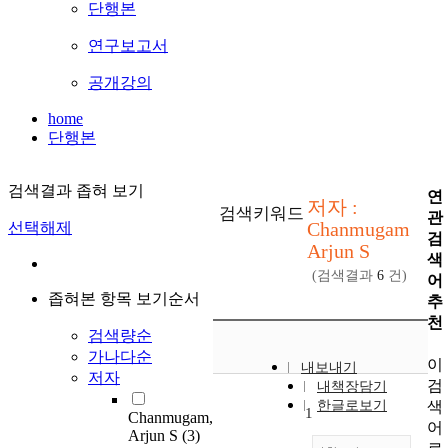
단행본
연구보고서
공개강의
home
단행본
검색결과 좁혀 보기
연
저자 :
검색키워드
관
Chanmugam
선택해제
검
Arjun S
색
(검색결과
6
건)
어
좁혀본 항목 보기순서
추
천
검색량순
가나다순
이
내보내기
저자
검
내책장담기
색
한글로보기
1
Chanmugam,
어
Arjun S
(3)