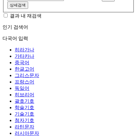
상세검색
결과 내 재검색
인기 검색어
다국어 입력
히라가나
가타카나
중국어
한글고어
그리스문자
프랑스어
독일어
히브리어
괄호기호
학술기호
기술기호
첨자기호
라틴문자
러시아문자