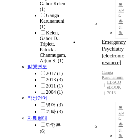
Gabor Kelen
복
(1)
사/
Ganga
대
Karunamuni
출
5
(1)
신
Kelen,
청
Gabor D.-
Emergency
Triplett,
Psychiatry
Patrick.-
Chanmugam,
[electronic
Arjun S.
(1)
resource]
발행연도
Ganga
2017
(1)
Karunamuni
2013
(3)
EBSCO
2011
(1)
eBOOK
2004
(1)
2013
작성언어
영어
(3)
복
기타
(3)
사/
자료형태
대
단행본
출
6
신
(6)
청