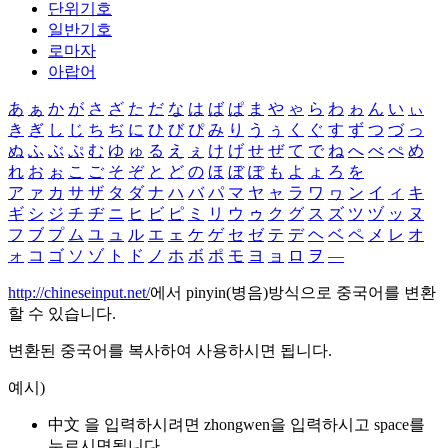
단위기호
일반기호
로마자
아랍어
あ
ぁ
か
が
さ
ざ
た
だ
な
は
ば
ぱ
ま
や
ゃ
ら
わ
ゎ
ん
い
ぃ
き
ぎ
し
じ
ち
ぢ
に
ひ
び
ぴ
み
り
う
ぅ
く
ぐ
す
ず
つ
づ
っ
ぬ
ふ
ぶ
ぷ
む
ゆ
ゅ
る
え
ぇ
け
げ
せ
ぜ
て
で
ね
へ
べ
ぺ
め
れ
お
ぉ
こ
ご
そ
ぞ
と
ど
の
ほ
ぼ
ぽ
も
よ
ょ
ろ
を
ア
ァ
カ
サ
ザ
タ
ダ
ナ
ハ
バ
パ
マ
ヤ
ャ
ラ
ワ
ヮ
ン
イ
ィ
キ
ギ
シ
ジ
チ
ヂ
ニ
ヒ
ビ
ピ
ミ
リ
ウ
ゥ
ク
グ
ス
ズ
ツ
ヅ
ッ
ヌ
フ
ブ
プ
ム
ユ
ュ
ル
エ
ェ
ケ
ゲ
セ
ゼ
テ
デ
ヘ
ベ
ペ
メ
レ
オ
ォ
コ
ゴ
ソ
ゾ
ト
ド
ノ
ホ
ボ
ポ
モ
ヨ
ョ
ロ
ヲ
―
http://chineseinput.net/
에서 pinyin(병음)방식으로 중국어를 변환
할 수 있습니다.
변환된 중국어를 복사하여 사용하시면 됩니다.
예시)
中文 을 입력하시려면
zhongwen
을 입력하시고 space를
누르시면됩니다.