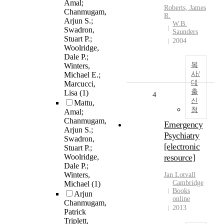
Amal;
Roberts, James
Chanmugam,
R.
Arjun S.;
W.B.
Swadron,
Saunders
Stuart P.;
2004
Woolridge,
Dale P.;
복
Winters,
사/
Michael E.;
대
Marcucci,
출
Lisa
(1)
4
신
Mattu,
청
Amal;
Chanmugam,
Emergency
Arjun S.;
Psychiatry
Swadron,
[electronic
Stuart P.;
Woolridge,
resource]
Dale P.;
Winters,
Jan Lotvall
Cambridge
Michael
(1)
Books
Arjun
online
Chanmugam,
2013
Patrick
Triplett,