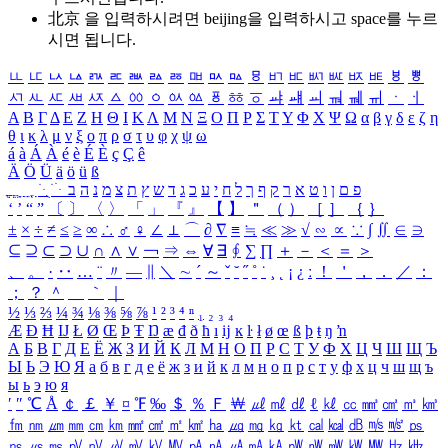
北京 을 입력하시려면
beijing
을 입력하시고 space를 누르
시면 됩니다.
ㅥ
ㅦ
ㅧ
ㅨ
ㅩ
ㅪ
ㅫ
ㅬ
ㅭ
ㅮ
ㅯ
ㅰ
ㅱ
ㅲ
ㅳ
ㅴ
ㅵ
ㅶ
ㅷ
ㅸ
ㅹ
ㅺ
ㅻ
ㅼ
ㅽ
ㅾ
ㅿ
ㆀ
ㆁ
ㆂ
ㆃ
ㆄ
ㆅ
ㆆ
ㆇ
ㆈ
ㆉ
ㆊ
ㆋ
ㆌ
ㆍ
ㆎ
Α
Β
Γ
Δ
Ε
Ζ
Η
Θ
Ι
Κ
Λ
Μ
Ν
Ξ
Ο
Π
Ρ
Σ
Τ
Υ
Φ
Χ
Ψ
Ω
α
β
γ
δ
ε
ζ
η
θ
ι
κ
λ
μ
ν
ξ
ο
π
ρ
σ
τ
υ
φ
χ
ψ
ω
á
à
Á
À
é
è
É
È
ç
Ç
ê
Ä
Ö
Ü
ä
ö
ü
ß
ְ
ֳ
ֲ
ֱ
ָ
ַ
ֵ
ֶ
ִ
ֹ
ּ
ֻ
ׂ
ׁ
ּ
ב
ה
נ
מ
צ
ת
ץ
ש
ד
ג
כ
ע
י
ח
ל
ך
ף
ק
ר
א
ט
ו
ן
ם
פ
‘
’
“
”
〔
〕
〈
〉
「
」
『
』
【
】
＂
（
）
［
］
｛
｝
±
×
÷
≠
≤
≥
∞
∴
♂
♀
∠
⊥
⌒
∂
∇
≡
≒
≪
≫
√
∽
∝
∵
∫
∬
∈
∋
⊆
⊇
⊂
⊃
∪
∩
∧
∨
￢
⇒
⇔
∀
∃
∮
∑
∏
＋
－
＜
＝
＞
、
。
·
‥
…
¨
〃
―
∥
＼
∼
´
～
ˇ
˘
˝
˚
˙
¸
˛
¡
¿
ː
！
＇
，
．
／
：
；
？
＾
＿
｀
｜
½
⅓
⅔
¼
¾
⅛
⅜
⅝
⅞
¹
²
³
⁴
ⁿ
₁
₂
₃
₄
Æ
Ð
Ħ
Ĳ
Ł
Ø
Œ
Þ
Ŧ
Ŋ
æ
đ
ð
ħ
ı
ĳ
ĸ
ŀ
ł
ø
œ
ß
þ
ŧ
ŋ
ŉ
А
Б
В
Г
Д
Е
Ё
Ж
З
И
Й
К
Л
М
Н
О
П
Р
С
Т
У
Ф
Х
Ц
Ч
Ш
Щ
Ъ
Ы
Ь
Э
Ю
Я
а
б
в
г
д
е
ё
ж
з
и
й
к
л
м
н
о
п
р
с
т
у
ф
х
ц
ч
ш
щ
ъ
ы
ь
э
ю
я
′
″
℃
Å
￠
￡
￥
¤
℉
‰
＄
％
Ｆ
￦
㎕
㎖
㎗
ℓ
㎘
㏄
㎣
㎤
㎥
㎦
㎙
㎚
㎛
㎜
㎝
㎞
㎟
㎠
㎡
㎢
㏊
㎍
㎎
㎏
㏏
㎈
㎉
㏈
㎧
㎨
㎰
㎱
㎲
㎳
㎴
㎵
㎶
㎷
㎸
㎹
㎀
㎁
㎂
㎃
㎄
㎺
㎻
㎽
㎾
㎿
㎐
㎑