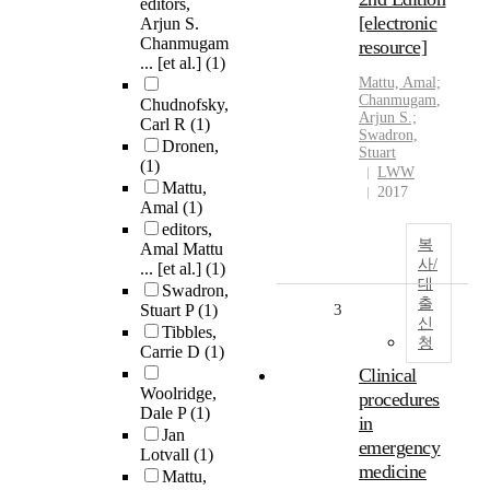
editors,
[electronic
Arjun S.
Chanmugam
resource]
... [et al.]
(1)
Mattu, Amal;
Chanmugam
,
Chudnofsky,
Arjun
S.;
Carl R
(1)
Swadron,
Dronen,
Stuart
(1)
LWW
Mattu,
2017
Amal
(1)
editors,
복
Amal Mattu
사/
... [et al.]
(1)
대
Swadron,
출
Stuart P
(1)
3
신
Tibbles,
청
Carrie D
(1)
Clinical
Woolridge,
procedures
Dale P
(1)
in
Jan
emergency
Lotvall
(1)
medicine
Mattu,