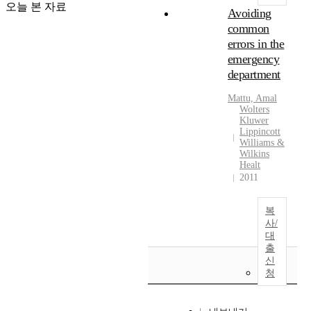
오늘 본 자료
Avoiding
common
errors in the
emergency
department
Mattu, Amal
Wolters
Kluwer
Lippincott
Williams &
Wilkins
Healt
2011
복
사/
대
출
신
청