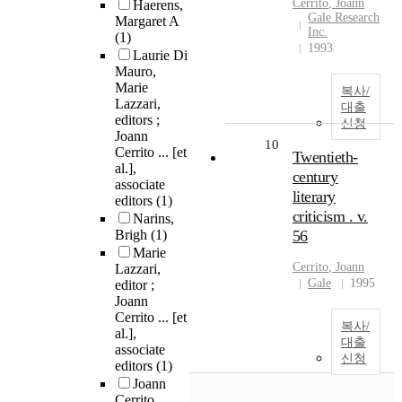
Cerrito
,
Joann
Haerens,
Gale Research
Margaret A
Inc.
(1)
1993
Laurie Di
Mauro,
Marie
복사/
Lazzari,
대출
editors ;
신청
Joann
10
Cerrito ... [et
Twentieth-
al.],
century
associate
literary
editors
(1)
criticism . v.
Narins,
Brigh
(1)
56
Marie
Cerrito
,
Joann
Lazzari,
Gale
1995
editor ;
Joann
Cerrito ... [et
복사/
al.],
대출
associate
신청
editors
(1)
Joann
Cerrito,