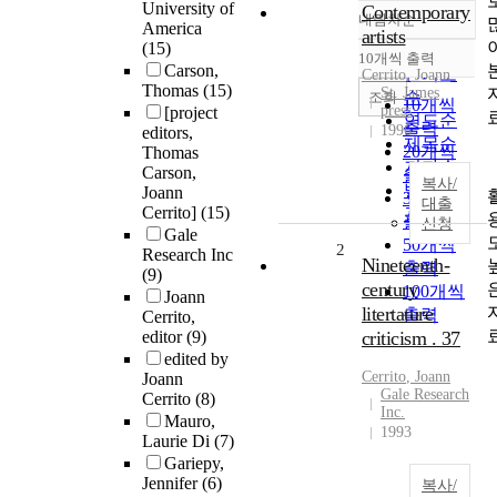
University of
Contemporary
내림차순
정확도
America
artists
(15)
순
10개씩 출력
내림차순
Carson,
인기도
Cerrito
,
Joann
Thomas
(15)
St. James
순
조회
10개씩
press
[project
연도순
출력
1996
editors,
제목순
20개씩
Thomas
저자순
Carson,
출력
복사/
발행기
Joann
30개씩
대출
Cerrito]
(15)
관순
출력
신청
Gale
50개씩
2
Research Inc
Nineteenth-
출력
(9)
century
100개씩
Joann
litertature
출력
Cerrito,
editor
(9)
criticism . 37
edited by
Cerrito
,
Joann
Joann
Gale Research
Cerrito
(8)
Inc.
Mauro,
1993
Laurie Di
(7)
Gariepy,
Jennifer
(6)
복사/