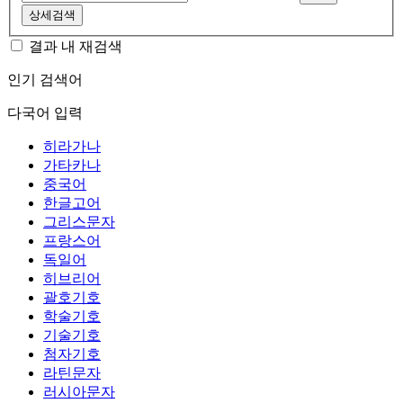
상세검색
결과 내 재검색
인기 검색어
다국어 입력
히라가나
가타카나
중국어
한글고어
그리스문자
프랑스어
독일어
히브리어
괄호기호
학술기호
기술기호
첨자기호
라틴문자
러시아문자