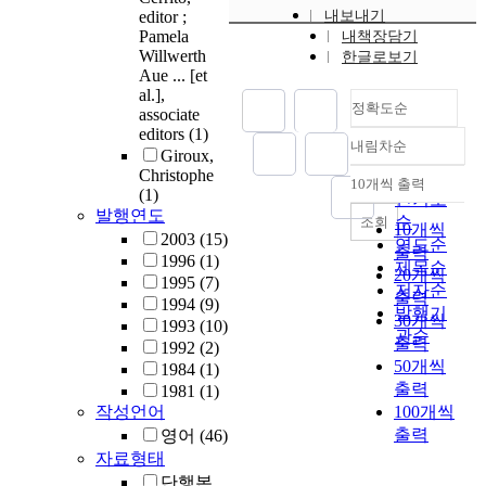
editor ;
내보내기
Pamela
내책장담기
Willwerth
한글로보기
Aue ... [et
al.],
정확도순
associate
editors
(1)
내림차순
정확도
Giroux,
Christophe
순
10개씩 출력
내림차순
(1)
인기도
발행연도
순
조회
10개씩
2003
(15)
연도순
출력
1996
(1)
제목순
20개씩
1995
(7)
저자순
출력
1994
(9)
발행기
30개씩
1993
(10)
관순
출력
1992
(2)
50개씩
1984
(1)
출력
1981
(1)
작성언어
100개씩
출력
영어
(46)
자료형태
단행본