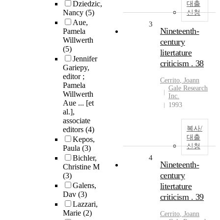
Dziedzic,
대출
Nancy
(5)
신청
Aue,
3
Nineteenth-
Pamela
Willwerth
century
(5)
litertature
Jennifer
criticism . 38
Gariepy,
editor ;
Cerrito
,
Joann
Pamela
Gale Research
Willwerth
Inc.
Aue ... [et
1993
al.],
associate
복사/
editors
(4)
대출
Kepos,
신청
Paula
(3)
Bichler,
4
Nineteenth-
Christine M
century
(3)
Galens,
litertature
Dav
(3)
criticism . 39
Lazzari,
Marie
(2)
Cerrito
,
Joann