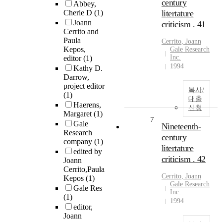
century
Abbey,
Cherie D
(1)
litertature
Joann
criticism . 41
Cerrito and
Paula
Cerrito
,
Joann
Kepos,
Gale Research
Inc.
editor
(1)
1994
Kathy D.
Darrow,
project editor
복사/
(1)
대출
Haerens,
신청
Margaret
(1)
7
Gale
Nineteenth-
Research
century
company
(1)
litertature
edited by
criticism . 42
Joann
Cerrito,Paula
Cerrito
,
Joann
Kepos
(1)
Gale Research
Gale Res
Inc.
(1)
1994
editor,
Joann