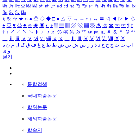
㎒
㎓
㎔
Ω
㏀
㏁
㎊
㎋
㎌
㏖
㏅
㎭
㎮
㎯
㏛
㎩
㎪
㎫
㎬
㏝
㏐
㏓
㏃
㏉
㏜
㏆
§
※
☆
★
○
●
◎
◇
◆
□
■
△
▽
→
←
↑
↓
↔
〓
◁
◀
▷
▶
♤
♠
♡
♥
♧
♣
⊙
◈
▣
◐
◑
▒
▤
▥
▨
▧
▦
▩
♨
☏
☎
☜
☞
¶
†
‡
↕
↗
↙
↖
↘
♭
♩
♪
♬
㉿
㈜
№
㏇
™
㏂
㏘
℡
＃
＆
＊
＠
ª
º
ⅰ
ⅱ
ⅲ
ⅳ
ⅴ
ⅵ
ⅶ
ⅷ
ⅸ
ⅹ
Ⅰ
Ⅱ
Ⅲ
Ⅳ
Ⅴ
Ⅵ
Ⅶ
Ⅷ
Ⅸ
Ⅹ
ا
ب
ت
ث
ج
ح
خ
د
ذ
ر
ز
س
ش
ص
ض
ط
ظ
ع
غ
ف
ق
ک
ل
م
ن
ه
و
ی
닫기
통합검색
국내학술논문
학위논문
해외학술논문
학술지