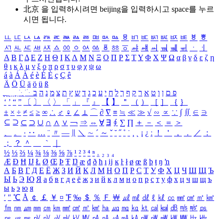
北京 을 입력하시려면
beijing
을 입력하시고 space를 누르
시면 됩니다.
ㅥ
ㅦ
ㅧ
ㅨ
ㅩ
ㅪ
ㅫ
ㅬ
ㅭ
ㅮ
ㅯ
ㅰ
ㅱ
ㅲ
ㅳ
ㅴ
ㅵ
ㅶ
ㅷ
ㅸ
ㅹ
ㅺ
ㅻ
ㅼ
ㅽ
ㅾ
ㅿ
ㆀ
ㆁ
ㆂ
ㆃ
ㆄ
ㆅ
ㆆ
ㆇ
ㆈ
ㆉ
ㆊ
ㆋ
ㆌ
ㆍ
ㆎ
Α
Β
Γ
Δ
Ε
Ζ
Η
Θ
Ι
Κ
Λ
Μ
Ν
Ξ
Ο
Π
Ρ
Σ
Τ
Υ
Φ
Χ
Ψ
Ω
α
β
γ
δ
ε
ζ
η
θ
ι
κ
λ
μ
ν
ξ
ο
π
ρ
σ
τ
υ
φ
χ
ψ
ω
á
à
Á
À
é
è
É
È
ç
Ç
ê
Ä
Ö
Ü
ä
ö
ü
ß
ְ
ֳ
ֲ
ֱ
ָ
ַ
ֵ
ֶ
ִ
ֹ
ּ
ֻ
ׂ
ׁ
ּ
ב
ה
נ
מ
צ
ת
ץ
ש
ד
ג
כ
ע
י
ח
ל
ך
ף
ק
ר
א
ט
ו
ן
ם
פ
‘
’
“
”
〔
〕
〈
〉
「
」
『
』
【
】
＂
（
）
［
］
｛
｝
±
×
÷
≠
≤
≥
∞
∴
♂
♀
∠
⊥
⌒
∂
∇
≡
≒
≪
≫
√
∽
∝
∵
∫
∬
∈
∋
⊆
⊇
⊂
⊃
∪
∩
∧
∨
￢
⇒
⇔
∀
∃
∮
∑
∏
＋
－
＜
＝
＞
、
。
·
‥
…
¨
〃
―
∥
＼
∼
´
～
ˇ
˘
˝
˚
˙
¸
˛
¡
¿
ː
！
＇
，
．
／
：
；
？
＾
＿
｀
｜
½
⅓
⅔
¼
¾
⅛
⅜
⅝
⅞
¹
²
³
⁴
ⁿ
₁
₂
₃
₄
Æ
Ð
Ħ
Ĳ
Ł
Ø
Œ
Þ
Ŧ
Ŋ
æ
đ
ð
ħ
ı
ĳ
ĸ
ŀ
ł
ø
œ
ß
þ
ŧ
ŋ
ŉ
А
Б
В
Г
Д
Е
Ё
Ж
З
И
Й
К
Л
М
Н
О
П
Р
С
Т
У
Ф
Х
Ц
Ч
Ш
Щ
Ъ
Ы
Ь
Э
Ю
Я
а
б
в
г
д
е
ё
ж
з
и
й
к
л
м
н
о
п
р
с
т
у
ф
х
ц
ч
ш
щ
ъ
ы
ь
э
ю
я
′
″
℃
Å
￠
￡
￥
¤
℉
‰
＄
％
Ｆ
￦
㎕
㎖
㎗
ℓ
㎘
㏄
㎣
㎤
㎥
㎦
㎙
㎚
㎛
㎜
㎝
㎞
㎟
㎠
㎡
㎢
㏊
㎍
㎎
㎏
㏏
㎈
㎉
㏈
㎧
㎨
㎰
㎱
㎲
㎳
㎴
㎵
㎶
㎷
㎸
㎹
㎀
㎁
㎂
㎃
㎄
㎺
㎻
㎽
㎾
㎿
㎐
㎑