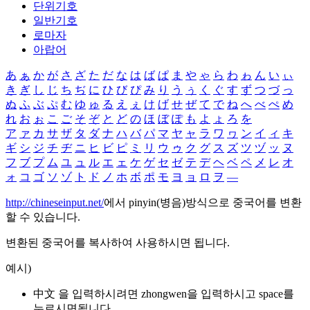
단위기호
일반기호
로마자
아랍어
あ
ぁ
か
が
さ
ざ
た
だ
な
は
ば
ぱ
ま
や
ゃ
ら
わ
ゎ
ん
い
ぃ
き
ぎ
し
じ
ち
ぢ
に
ひ
び
ぴ
み
り
う
ぅ
く
ぐ
す
ず
つ
づ
っ
ぬ
ふ
ぶ
ぷ
む
ゆ
ゅ
る
え
ぇ
け
げ
せ
ぜ
て
で
ね
へ
べ
ぺ
め
れ
お
ぉ
こ
ご
そ
ぞ
と
ど
の
ほ
ぼ
ぽ
も
よ
ょ
ろ
を
ア
ァ
カ
サ
ザ
タ
ダ
ナ
ハ
バ
パ
マ
ヤ
ャ
ラ
ワ
ヮ
ン
イ
ィ
キ
ギ
シ
ジ
チ
ヂ
ニ
ヒ
ビ
ピ
ミ
リ
ウ
ゥ
ク
グ
ス
ズ
ツ
ヅ
ッ
ヌ
フ
ブ
プ
ム
ユ
ュ
ル
エ
ェ
ケ
ゲ
セ
ゼ
テ
デ
ヘ
ベ
ペ
メ
レ
オ
ォ
コ
ゴ
ソ
ゾ
ト
ド
ノ
ホ
ボ
ポ
モ
ヨ
ョ
ロ
ヲ
―
http://chineseinput.net/
에서 pinyin(병음)방식으로 중국어를 변환
할 수 있습니다.
변환된 중국어를 복사하여 사용하시면 됩니다.
예시)
中文 을 입력하시려면
zhongwen
을 입력하시고 space를
누르시면됩니다.