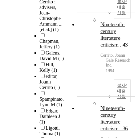
Cerrito ;
복사/
advisers,
대출
Jean-
신청
Christophe
8
Ammann ...
Nineteenth-
[et al.]
(1)
century
litertature
Chapman,
criticism . 43
Jeffery
(1)
Galens,
Cerrito
,
Joann
David M
(1)
Gale Research
Hill,
Inc.
Kelly
(1)
1994
editor,
Joann
복사/
Cerrito
(1)
대출
신청
Spampinato,
9
Lynn M
(1)
Nineteenth-
Edgar,
century
Dathleen J
litertature
(1)
Ligotti,
criticism . 36
Thoma
(1)