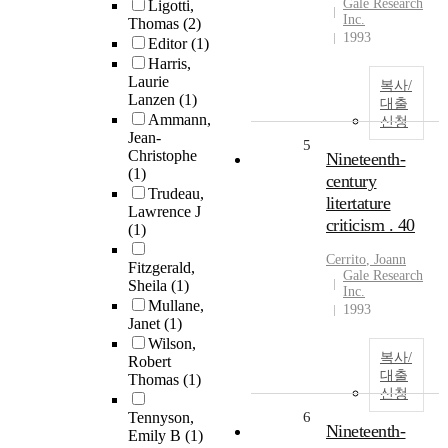
Gale Research
Ligotti,
Inc.
Thomas
(2)
1993
Editor
(1)
Harris,
Laurie
복사/
Lanzen
(1)
대출
Ammann,
신청
Jean-
5
Christophe
Nineteenth-
(1)
century
Trudeau,
litertature
Lawrence J
criticism . 40
(1)
Cerrito
,
Joann
Fitzgerald,
Gale Research
Sheila
(1)
Inc.
Mullane,
1993
Janet
(1)
Wilson,
복사/
Robert
대출
Thomas
(1)
신청
Tennyson,
6
Nineteenth-
Emily B
(1)