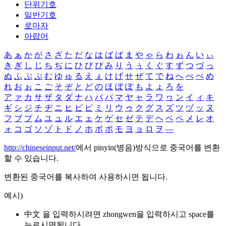
단위기호
일반기호
로마자
아랍어
あ
ぁ
か
が
さ
ざ
た
だ
な
は
ば
ぱ
ま
や
ゃ
ら
わ
ゎ
ん
い
ぃ
き
ぎ
し
じ
ち
ぢ
に
ひ
び
ぴ
み
り
う
ぅ
く
ぐ
す
ず
つ
づ
っ
ぬ
ふ
ぶ
ぷ
む
ゆ
ゅ
る
え
ぇ
け
げ
せ
ぜ
て
で
ね
へ
べ
ぺ
め
れ
お
ぉ
こ
ご
そ
ぞ
と
ど
の
ほ
ぼ
ぽ
も
よ
ょ
ろ
を
ア
ァ
カ
サ
ザ
タ
ダ
ナ
ハ
バ
パ
マ
ヤ
ャ
ラ
ワ
ヮ
ン
イ
ィ
キ
ギ
シ
ジ
チ
ヂ
ニ
ヒ
ビ
ピ
ミ
リ
ウ
ゥ
ク
グ
ス
ズ
ツ
ヅ
ッ
ヌ
フ
ブ
プ
ム
ユ
ュ
ル
エ
ェ
ケ
ゲ
セ
ゼ
テ
デ
ヘ
ベ
ペ
メ
レ
オ
ォ
コ
ゴ
ソ
ゾ
ト
ド
ノ
ホ
ボ
ポ
モ
ヨ
ョ
ロ
ヲ
―
http://chineseinput.net/
에서 pinyin(병음)방식으로 중국어를 변환
할 수 있습니다.
변환된 중국어를 복사하여 사용하시면 됩니다.
예시)
中文 을 입력하시려면
zhongwen
을 입력하시고 space를
누르시면됩니다.