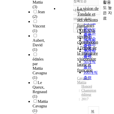
정확도순
활용
Mattia
(3)
도 높
La vision de
내림차순
Jean
정확도
은 자
Tondale et
(2)
순
료
10개씩 출력
ses versions
내림차순
인기도
françaises
Vincent
순
조회
10개씩
(XIII-XVe
(1)
연도순
출력
siècles) :
제목순
Aubert,
20개씩
contribution
저자순
David
출력
à l'étude de
발행기
(1)
30개씩
la littérature
관순
출력
visionnaire
éditées
50개씩
par
latine et
출력
Mattia
française
100개씩
Cavagna
(1)
출력
Cavagna
,
Le
Mattia
Honoré
Queux,
Champion
Regnaud
éditeur
(1)
2017
Mattia
Cavagna
(1)
복