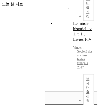
대
오늘 본 자료
출
3
신
청
Le miroir
historial . v.
1, t. 1 ,
Livres I-IV
Vincent
Société des
anciens
textes
français
2017
복
사/
대
출
신
청