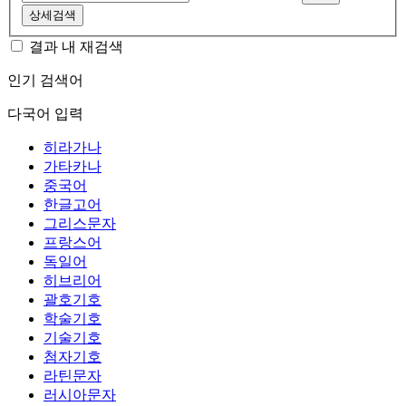
상세검색
결과 내 재검색
인기 검색어
다국어 입력
히라가나
가타카나
중국어
한글고어
그리스문자
프랑스어
독일어
히브리어
괄호기호
학술기호
기술기호
첨자기호
라틴문자
러시아문자