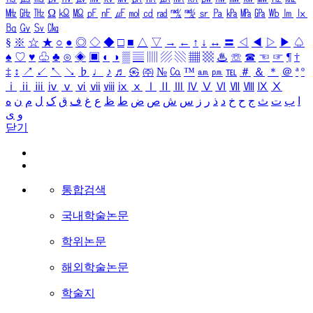
㎒
㎓
㎔
Ω
㏀
㏁
㎊
㎋
㎌
㏖
㏅
㎭
㎮
㎯
㏛
㎩
㎪
㎫
㎬
㏝
㏐
㏓
㏃
㏉
㏜
㏆
§
※
☆
★
○
●
◎
◇
◆
□
■
△
▽
→
←
↑
↓
↔
〓
◁
◀
▷
▶
♤
♠
♡
♥
♧
♣
⊙
◈
▣
◐
◑
▒
▤
▥
▨
▧
▦
▩
♨
☏
☎
☜
☞
¶
†
‡
↕
↗
↙
↖
↘
♭
♩
♪
♬
㉿
㈜
№
㏇
™
㏂
㏘
℡
＃
＆
＊
＠
ª
º
ⅰ
ⅱ
ⅲ
ⅳ
ⅴ
ⅵ
ⅶ
ⅷ
ⅸ
ⅹ
Ⅰ
Ⅱ
Ⅲ
Ⅳ
Ⅴ
Ⅵ
Ⅶ
Ⅷ
Ⅸ
Ⅹ
ا
ب
ت
ث
ج
ح
خ
د
ذ
ر
ز
س
ش
ص
ض
ط
ظ
ع
غ
ف
ق
ک
ل
م
ن
ه
و
ی
닫기
통합검색
국내학술논문
학위논문
해외학술논문
학술지