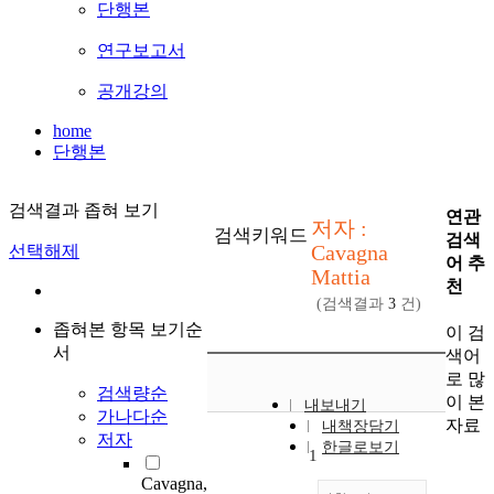
단행본
연구보고서
공개강의
home
단행본
검색결과 좁혀 보기
연관
저자 :
검색키워드
검색
Cavagna
선택해제
어 추
Mattia
천
(검색결과
3
건)
좁혀본 항목 보기순
이 검
서
색어
로 많
검색량순
이 본
내보내기
가나다순
자료
내책장담기
저자
한글로보기
1
Cavagna,