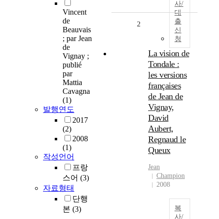
사/
Vincent
대
de
출
2
Beauvais
신
; par Jean
청
de
La vision de
Vignay ;
Tondale :
publié
par
les versions
Mattia
françaises
Cavagna
de Jean de
(1)
Vignay,
발행연도
David
2017
Aubert,
(2)
2008
Regnaud le
(1)
Queux
작성언어
프랑
Jean
Champion
스어
(3)
2008
자료형태
단행
복
본
(3)
사/