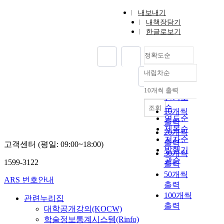
내보내기
내책장담기
한글로보기
정확도순
내림차순
정확도
순
10개씩 출력
내림차순
인기도
순
조회
10개씩
연도순
출력
제목순
20개씩
저자순
출력
고객센터 (평일: 09:00~18:00)
발행기
30개씩
관순
1599-3122
출력
50개씩
ARS 번호안내
출력
100개씩
관련누리집
출력
대학공개강의(KOCW)
학술정보통계시스템(Rinfo)