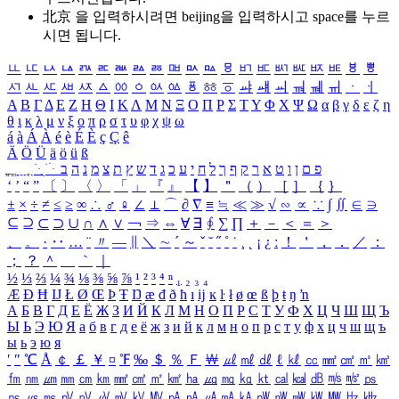
北京 을 입력하시려면
beijing
을 입력하시고 space를 누르
시면 됩니다.
ㅥ
ㅦ
ㅧ
ㅨ
ㅩ
ㅪ
ㅫ
ㅬ
ㅭ
ㅮ
ㅯ
ㅰ
ㅱ
ㅲ
ㅳ
ㅴ
ㅵ
ㅶ
ㅷ
ㅸ
ㅹ
ㅺ
ㅻ
ㅼ
ㅽ
ㅾ
ㅿ
ㆀ
ㆁ
ㆂ
ㆃ
ㆄ
ㆅ
ㆆ
ㆇ
ㆈ
ㆉ
ㆊ
ㆋ
ㆌ
ㆍ
ㆎ
Α
Β
Γ
Δ
Ε
Ζ
Η
Θ
Ι
Κ
Λ
Μ
Ν
Ξ
Ο
Π
Ρ
Σ
Τ
Υ
Φ
Χ
Ψ
Ω
α
β
γ
δ
ε
ζ
η
θ
ι
κ
λ
μ
ν
ξ
ο
π
ρ
σ
τ
υ
φ
χ
ψ
ω
á
à
Á
À
é
è
É
È
ç
Ç
ê
Ä
Ö
Ü
ä
ö
ü
ß
ְ
ֳ
ֲ
ֱ
ָ
ַ
ֵ
ֶ
ִ
ֹ
ּ
ֻ
ׂ
ׁ
ּ
ב
ה
נ
מ
צ
ת
ץ
ש
ד
ג
כ
ע
י
ח
ל
ך
ף
ק
ר
א
ט
ו
ן
ם
פ
‘
’
“
”
〔
〕
〈
〉
「
」
『
』
【
】
＂
（
）
［
］
｛
｝
±
×
÷
≠
≤
≥
∞
∴
♂
♀
∠
⊥
⌒
∂
∇
≡
≒
≪
≫
√
∽
∝
∵
∫
∬
∈
∋
⊆
⊇
⊂
⊃
∪
∩
∧
∨
￢
⇒
⇔
∀
∃
∮
∑
∏
＋
－
＜
＝
＞
、
。
·
‥
…
¨
〃
―
∥
＼
∼
´
～
ˇ
˘
˝
˚
˙
¸
˛
¡
¿
ː
！
＇
，
．
／
：
；
？
＾
＿
｀
｜
½
⅓
⅔
¼
¾
⅛
⅜
⅝
⅞
¹
²
³
⁴
ⁿ
₁
₂
₃
₄
Æ
Ð
Ħ
Ĳ
Ł
Ø
Œ
Þ
Ŧ
Ŋ
æ
đ
ð
ħ
ı
ĳ
ĸ
ŀ
ł
ø
œ
ß
þ
ŧ
ŋ
ŉ
А
Б
В
Г
Д
Е
Ё
Ж
З
И
Й
К
Л
М
Н
О
П
Р
С
Т
У
Ф
Х
Ц
Ч
Ш
Щ
Ъ
Ы
Ь
Э
Ю
Я
а
б
в
г
д
е
ё
ж
з
и
й
к
л
м
н
о
п
р
с
т
у
ф
х
ц
ч
ш
щ
ъ
ы
ь
э
ю
я
′
″
℃
Å
￠
￡
￥
¤
℉
‰
＄
％
Ｆ
￦
㎕
㎖
㎗
ℓ
㎘
㏄
㎣
㎤
㎥
㎦
㎙
㎚
㎛
㎜
㎝
㎞
㎟
㎠
㎡
㎢
㏊
㎍
㎎
㎏
㏏
㎈
㎉
㏈
㎧
㎨
㎰
㎱
㎲
㎳
㎴
㎵
㎶
㎷
㎸
㎹
㎀
㎁
㎂
㎃
㎄
㎺
㎻
㎽
㎾
㎿
㎐
㎑