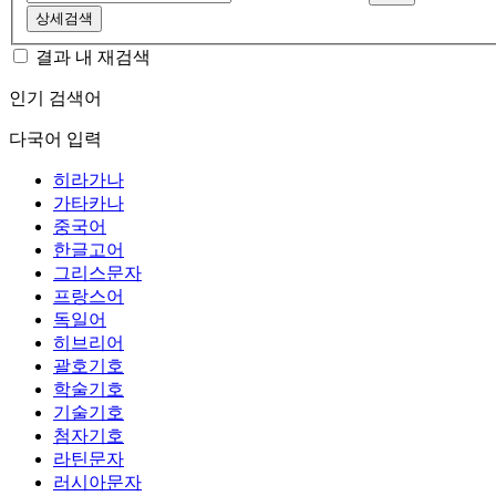
상세검색
결과 내 재검색
인기 검색어
다국어 입력
히라가나
가타카나
중국어
한글고어
그리스문자
프랑스어
독일어
히브리어
괄호기호
학술기호
기술기호
첨자기호
라틴문자
러시아문자