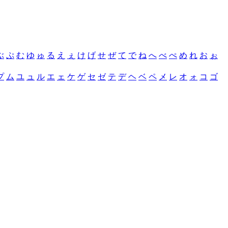
ぶ
ぷ
む
ゆ
ゅ
る
え
ぇ
け
げ
せ
ぜ
て
で
ね
へ
べ
ぺ
め
れ
お
ぉ
プ
ム
ユ
ュ
ル
エ
ェ
ケ
ゲ
セ
ゼ
テ
デ
ヘ
ベ
ペ
メ
レ
オ
ォ
コ
ゴ