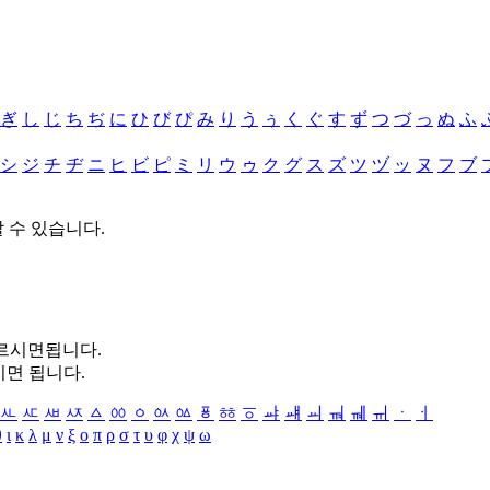
ぎ
し
じ
ち
ぢ
に
ひ
び
ぴ
み
り
う
ぅ
く
ぐ
す
ず
つ
づ
っ
ぬ
ふ
シ
ジ
チ
ヂ
ニ
ヒ
ビ
ピ
ミ
リ
ウ
ゥ
ク
グ
ス
ズ
ツ
ヅ
ッ
ヌ
フ
ブ
할 수 있습니다.
누르시면됩니다.
시면 됩니다.
ㅻ
ㅼ
ㅽ
ㅾ
ㅿ
ㆀ
ㆁ
ㆂ
ㆃ
ㆄ
ㆅ
ㆆ
ㆇ
ㆈ
ㆉ
ㆊ
ㆋ
ㆌ
ㆍ
ㆎ
θ
ι
κ
λ
μ
ν
ξ
ο
π
ρ
σ
τ
υ
φ
χ
ψ
ω