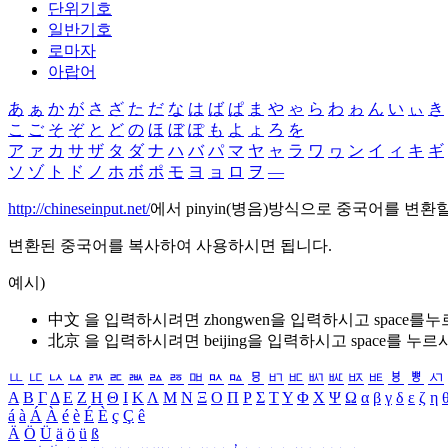
단위기호
일반기호
로마자
아랍어
あ
ぁ
か
が
さ
ざ
た
だ
な
は
ば
ぱ
ま
や
ゃ
ら
わ
ゎ
ん
い
ぃ
き
こ
ご
そ
ぞ
と
ど
の
ほ
ぼ
ぽ
も
よ
ょ
ろ
を
ア
ァ
カ
サ
ザ
タ
ダ
ナ
ハ
バ
パ
マ
ヤ
ャ
ラ
ワ
ヮ
ン
イ
ィ
キ
ギ
ソ
ゾ
ト
ド
ノ
ホ
ボ
ポ
モ
ヨ
ョ
ロ
ヲ
―
http://chineseinput.net/
에서 pinyin(병음)방식으로 중국어를 변환
변환된 중국어를 복사하여 사용하시면 됩니다.
예시)
中文 을 입력하시려면
zhongwen
을 입력하시고 space를
北京 을 입력하시려면
beijing
을 입력하시고 space를 누르
ㅥ
ㅦ
ㅧ
ㅨ
ㅩ
ㅪ
ㅫ
ㅬ
ㅭ
ㅮ
ㅯ
ㅰ
ㅱ
ㅲ
ㅳ
ㅴ
ㅵ
ㅶ
ㅷ
ㅸ
ㅹ
ㅺ
Α
Β
Γ
Δ
Ε
Ζ
Η
Θ
Ι
Κ
Λ
Μ
Ν
Ξ
Ο
Π
Ρ
Σ
Τ
Υ
Φ
Χ
Ψ
Ω
α
β
γ
δ
ε
ζ
η
á
à
Á
À
é
è
É
È
ç
Ç
ê
Ä
Ö
Ü
ä
ö
ü
ß