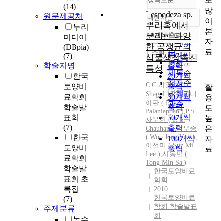
로
정확도순
(14)
많
Lespedeza sp.
원문제공처
내림차순
이
정확도
뿌리혹에서
누리
본
순
분리한 다양
10개씩 출력
미디어
내림차순
자
인기도
한 공생균의
(DBpia)
료
순
조회
10개씩
(7)
식물생장촉진
연도순
학술지명
출력
특성
제목순
한국
20개씩
저자순
C.C.샤골
(
C.
C.
토양비
출력
활
발행기
Shagol
)
,
P.팔라니
료학회
30개씩
용
아판 ( P.
관순
학술발
출력
도
Palaniappan )
,
P.S.
표회
50개씩
높
차우한 ( P. S.
(7)
출력
은
Chauhan )
,
임우종
한국
( Woo Jong Yim )
,
100개씩
자
이선미 ( Sun Mi
토양비
출력
료
Lee )
,
사동민 (
료학회
Tong Min Sa )
학술발
한국토양비료
표회 초
학회
록집
2010
한국토양비료
(7)
학회 학술발표
주제분류
회
농수