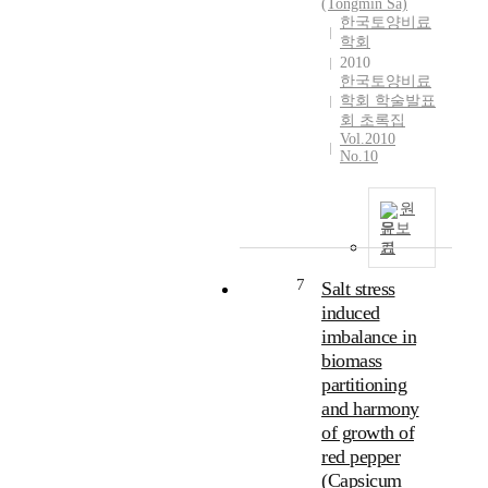
(Tongmin Sa)
한국토양비료
학회
2010
한국토양비료
학회 학술발표
회 초록집
Vol.2010
No.10
원
문보
기
7
Salt stress
induced
imbalance in
biomass
partitioning
and harmony
of growth of
red pepper
(Capsicum