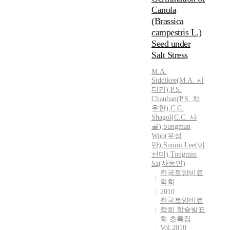
Canola
(Brassica
campestris L.)
Seed under
Salt Stress
M.A.
Siddikee(M.A. 시
디키)
,
P.S.
Chauhan(P.S. 차
우한)
,
C.C.
Shagol
(
C.C.
샤
골
)
,
Sungman
Woo(우성
만)
,
Sunmi Lee(이
선미)
,
Tongmin
Sa(사동민)
한국토양비료
학회
2010
한국토양비료
학회 학술발표
회 초록집
Vol.2010