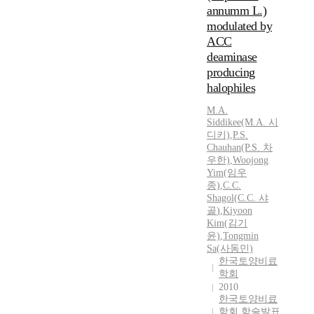
annumm L.)
modulated by
ACC
deaminase
producing
halophiles
M.A.
Siddikee(M.A. 시
디키)
,
P.S.
Chauhan(P.S. 차
우한)
,
Woojong
Yim(임우
종)
,
C.C.
Shagol
(
C.C.
샤
골
)
,
Kiyoon
Kim(김기
윤)
,
Tongmin
Sa(사동민)
한국토양비료
학회
2010
한국토양비료
학회 학술발표