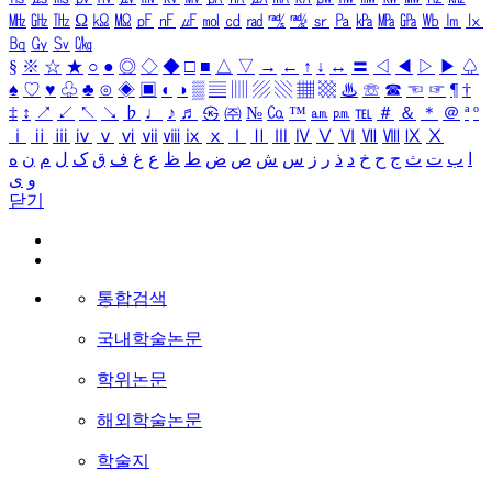
㎒
㎓
㎔
Ω
㏀
㏁
㎊
㎋
㎌
㏖
㏅
㎭
㎮
㎯
㏛
㎩
㎪
㎫
㎬
㏝
㏐
㏓
㏃
㏉
㏜
㏆
§
※
☆
★
○
●
◎
◇
◆
□
■
△
▽
→
←
↑
↓
↔
〓
◁
◀
▷
▶
♤
♠
♡
♥
♧
♣
⊙
◈
▣
◐
◑
▒
▤
▥
▨
▧
▦
▩
♨
☏
☎
☜
☞
¶
†
‡
↕
↗
↙
↖
↘
♭
♩
♪
♬
㉿
㈜
№
㏇
™
㏂
㏘
℡
＃
＆
＊
＠
ª
º
ⅰ
ⅱ
ⅲ
ⅳ
ⅴ
ⅵ
ⅶ
ⅷ
ⅸ
ⅹ
Ⅰ
Ⅱ
Ⅲ
Ⅳ
Ⅴ
Ⅵ
Ⅶ
Ⅷ
Ⅸ
Ⅹ
ا
ب
ت
ث
ج
ح
خ
د
ذ
ر
ز
س
ش
ص
ض
ط
ظ
ع
غ
ف
ق
ک
ل
م
ن
ه
و
ی
닫기
통합검색
국내학술논문
학위논문
해외학술논문
학술지