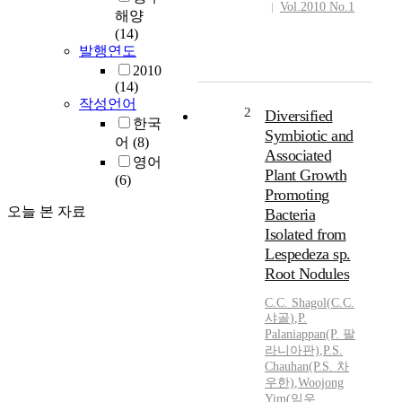
Vol.2010 No.1
해양
(14)
발행연도
2010
(14)
작성언어
2
Diversified
한국
Symbiotic and
어
(8)
Associated
영어
Plant Growth
(6)
Promoting
오늘 본 자료
Bacteria
Isolated from
Lespedeza sp.
Root Nodules
C.C.
Shagol
(
C.C.
샤골
)
,
P.
Palaniappan(P. 팔
라니아판)
,
P.S.
Chauhan(P.S. 차
우한)
,
Woojong
Yim(임우