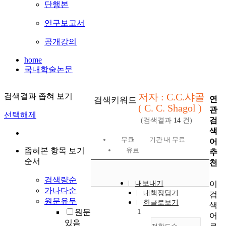
단행본
연구보고서
공개강의
home
국내학술논문
저자 : C.C.샤골
검색결과 좁혀 보기
연
검색키워드
( C. C. Shagol )
관
선택해제
검
(검색결과
14
건)
색
무료
기관 내 무료
어
좁혀본 항목 보기
유료
추
순서
천
검색량순
이
내보내기
가나다순
내책장담기
검
원문유무
한글로보기
색
1
원문
어
있음