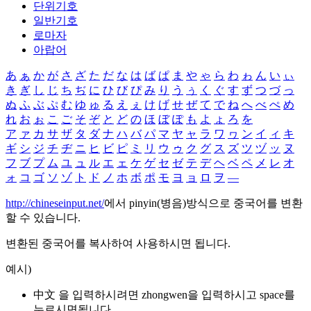
단위기호
일반기호
로마자
아랍어
あ
ぁ
か
が
さ
ざ
た
だ
な
は
ば
ぱ
ま
や
ゃ
ら
わ
ゎ
ん
い
ぃ
き
ぎ
し
じ
ち
ぢ
に
ひ
び
ぴ
み
り
う
ぅ
く
ぐ
す
ず
つ
づ
っ
ぬ
ふ
ぶ
ぷ
む
ゆ
ゅ
る
え
ぇ
け
げ
せ
ぜ
て
で
ね
へ
べ
ぺ
め
れ
お
ぉ
こ
ご
そ
ぞ
と
ど
の
ほ
ぼ
ぽ
も
よ
ょ
ろ
を
ア
ァ
カ
サ
ザ
タ
ダ
ナ
ハ
バ
パ
マ
ヤ
ャ
ラ
ワ
ヮ
ン
イ
ィ
キ
ギ
シ
ジ
チ
ヂ
ニ
ヒ
ビ
ピ
ミ
リ
ウ
ゥ
ク
グ
ス
ズ
ツ
ヅ
ッ
ヌ
フ
ブ
プ
ム
ユ
ュ
ル
エ
ェ
ケ
ゲ
セ
ゼ
テ
デ
ヘ
ベ
ペ
メ
レ
オ
ォ
コ
ゴ
ソ
ゾ
ト
ド
ノ
ホ
ボ
ポ
モ
ヨ
ョ
ロ
ヲ
―
http://chineseinput.net/
에서 pinyin(병음)방식으로 중국어를 변환
할 수 있습니다.
변환된 중국어를 복사하여 사용하시면 됩니다.
예시)
中文 을 입력하시려면
zhongwen
을 입력하시고 space를
누르시면됩니다.