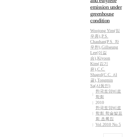
and ethylene
emission under
greenhouse
condition
Woojong Yim(임
우종)
,
P.S.
Chauhan(P.S. 차
우한)
,
Gillseung
Lee(이길
승)
,
Kiyoon
Kim(김기
윤)
,
C.C.
Shagol
(
C.C.
샤
골
)
,
Tongmin
Sa(사동민)
한국토양비료
학회
2010
한국토양비료
학회 학술발표
회 초록집
Vol.2010 No.5