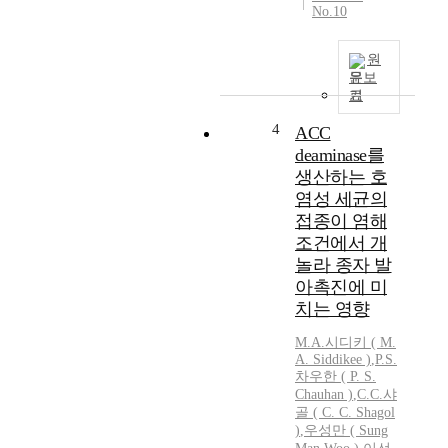
No.10
원
문보
기
4
ACC
deaminase를
생산하는 호
염성 세균의
접종이 염해
조건에서 개
놀라 종자 발
아촉진에 미
치는 영향
M.A.시디키 ( M.
A. Siddikee )
,
P.S.
차우한 ( P. S.
Chauhan )
,
C.C.샤
골
(
C.
C.
Shagol
)
,
우성만 ( Sung