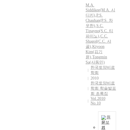
M.A.
Siddikee(M.A. 시
디키)
,
P.S.
Chauhan(P.S. 차
우한)
,
S.
C.
Tipayno(S.
C.
티
파이노)
,
C.C.
Shagol
(
C.C.
샤
골
)
,
Kiyoon
Kim(김기
윤)
,
Tongmin
Sa(사동민)
한국토양비료
학회
2010
한국토양비료
학회 학술발표
회 초록집
Vol.2010
No.10
원
문보
기