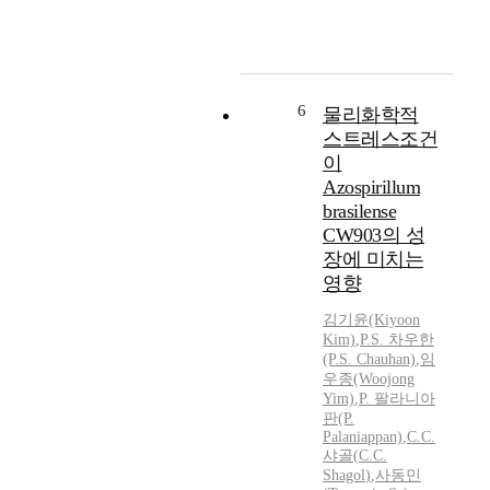
6
물리화학적
스트레스조건
이
Azospirillum
brasilense
CW903의 성
장에 미치는
영향
김기윤(Kiyoon
Kim)
,
P.S. 차우한
(P.S. Chauhan)
,
임
우종(Woojong
Yim)
,
P. 팔라니아
판(P.
Palaniappan)
,
C.C.
샤골
(
C.C.
Shagol
)
,
사동민