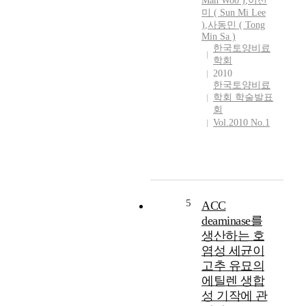
Man Woo )
,
이선
미 ( Sun Mi Lee
)
,
사동민 ( Tong
Min Sa )
한국토양비료
학회
2010
한국토양비료
학회 학술발표
회
Vol.2010 No.1
5
ACC
deaminase를
생산하는 호
염성 세균이
고추 유묘의
에틸렌 생합
성 기작에 관