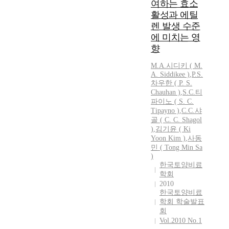
여하는 효소
활성과 에틸
렌 발생 수준
에 미치는 영
향
M.A.시디키 ( M.
A. Siddikee )
,
P.S.
차우한 ( P. S.
Chauhan )
,
S.
C.
티
파이노 ( S.
C.
Tipayno )
,
C.C.샤
골
(
C.
C.
Shagol
)
,
김기윤 ( Ki
Yoon Kim )
,
사동
민 ( Tong Min Sa
)
한국토양비료
학회
2010
한국토양비료
학회 학술발표
회
Vol.2010 No.1