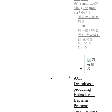
종)
,
Sunmi Lee(이
선미)
,
Tongmin
Sa(사동민)
한국토양비료
학회
2010
한국토양비료
학회 학술발표
회 초록집
Vol.2010
No.10
원
문보
기
3
ACC
Deaminase-
producing
Halotolerant
Bacteria
Promote
Germination of