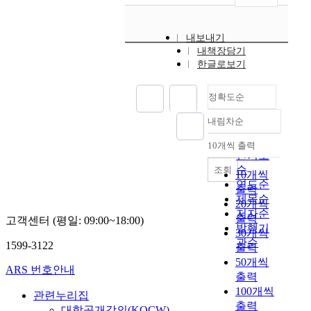
내보내기
내책장담기
한글로보기
정확도순
내림차순
정확도
순
10개씩 출력
내림차순
인기도
순
조회
10개씩
연도순
출력
제목순
20개씩
저자순
출력
고객센터 (평일: 09:00~18:00)
발행기
30개씩
관순
1599-3122
출력
50개씩
ARS 번호안내
출력
100개씩
관련누리집
출력
대학공개강의(KOCW)