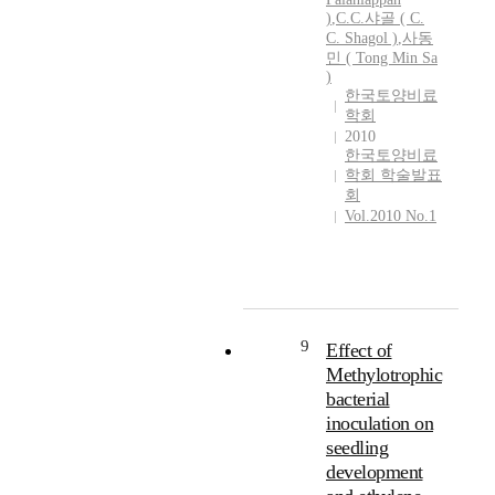
)
,
C.C.샤골
(
C.
C.
Shagol
)
,
사동
민 ( Tong Min Sa
)
한국토양비료
학회
2010
한국토양비료
학회 학술발표
회
Vol.2010 No.1
9
Effect of
Methylotrophic
bacterial
inoculation on
seedling
development