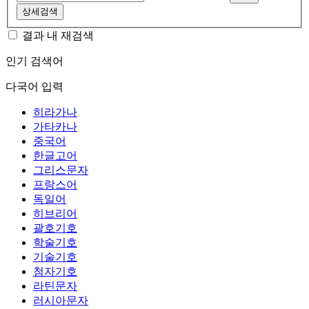
상세검색
결과 내 재검색
인기 검색어
다국어 입력
히라가나
가타카나
중국어
한글고어
그리스문자
프랑스어
독일어
히브리어
괄호기호
학술기호
기술기호
첨자기호
라틴문자
러시아문자