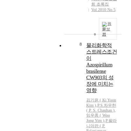
회 초록집
Vol.2010 No.5
원
문보
기
8
물리화학적
스트레스조건
이
Azospirillum
brasilense
CW903의 성
장에 미치는
영향
김기윤 ( Ki Yoon
Kim )
,
P.S.차우한
( P. S. Chauhan )
,
임우종 ( Woo
Jong Yim )
,
P.팔라
니아판 ( P.
Palaniappan