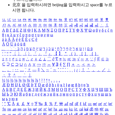
北京 을 입력하시려면
beijing
을 입력하시고 space를 누르
시면 됩니다.
ㅥ
ㅦ
ㅧ
ㅨ
ㅩ
ㅪ
ㅫ
ㅬ
ㅭ
ㅮ
ㅯ
ㅰ
ㅱ
ㅲ
ㅳ
ㅴ
ㅵ
ㅶ
ㅷ
ㅸ
ㅹ
ㅺ
ㅻ
ㅼ
ㅽ
ㅾ
ㅿ
ㆀ
ㆁ
ㆂ
ㆃ
ㆄ
ㆅ
ㆆ
ㆇ
ㆈ
ㆉ
ㆊ
ㆋ
ㆌ
ㆍ
ㆎ
Α
Β
Γ
Δ
Ε
Ζ
Η
Θ
Ι
Κ
Λ
Μ
Ν
Ξ
Ο
Π
Ρ
Σ
Τ
Υ
Φ
Χ
Ψ
Ω
α
β
γ
δ
ε
ζ
η
θ
ι
κ
λ
μ
ν
ξ
ο
π
ρ
σ
τ
υ
φ
χ
ψ
ω
á
à
Á
À
é
è
É
È
ç
Ç
ê
Ä
Ö
Ü
ä
ö
ü
ß
ְ
ֳ
ֲ
ֱ
ָ
ַ
ֵ
ֶ
ִ
ֹ
ּ
ֻ
ׂ
ׁ
ּ
ב
ה
נ
מ
צ
ת
ץ
ש
ד
ג
כ
ע
י
ח
ל
ך
ף
ק
ר
א
ט
ו
ן
ם
פ
‘
’
“
”
〔
〕
〈
〉
「
」
『
』
【
】
＂
（
）
［
］
｛
｝
±
×
÷
≠
≤
≥
∞
∴
♂
♀
∠
⊥
⌒
∂
∇
≡
≒
≪
≫
√
∽
∝
∵
∫
∬
∈
∋
⊆
⊇
⊂
⊃
∪
∩
∧
∨
￢
⇒
⇔
∀
∃
∮
∑
∏
＋
－
＜
＝
＞
、
。
·
‥
…
¨
〃
―
∥
＼
∼
´
～
ˇ
˘
˝
˚
˙
¸
˛
¡
¿
ː
！
＇
，
．
／
：
；
？
＾
＿
｀
｜
½
⅓
⅔
¼
¾
⅛
⅜
⅝
⅞
¹
²
³
⁴
ⁿ
₁
₂
₃
₄
Æ
Ð
Ħ
Ĳ
Ł
Ø
Œ
Þ
Ŧ
Ŋ
æ
đ
ð
ħ
ı
ĳ
ĸ
ŀ
ł
ø
œ
ß
þ
ŧ
ŋ
ŉ
А
Б
В
Г
Д
Е
Ё
Ж
З
И
Й
К
Л
М
Н
О
П
Р
С
Т
У
Ф
Х
Ц
Ч
Ш
Щ
Ъ
Ы
Ь
Э
Ю
Я
а
б
в
г
д
е
ё
ж
з
и
й
к
л
м
н
о
п
р
с
т
у
ф
х
ц
ч
ш
щ
ъ
ы
ь
э
ю
я
′
″
℃
Å
￠
￡
￥
¤
℉
‰
＄
％
Ｆ
￦
㎕
㎖
㎗
ℓ
㎘
㏄
㎣
㎤
㎥
㎦
㎙
㎚
㎛
㎜
㎝
㎞
㎟
㎠
㎡
㎢
㏊
㎍
㎎
㎏
㏏
㎈
㎉
㏈
㎧
㎨
㎰
㎱
㎲
㎳
㎴
㎵
㎶
㎷
㎸
㎹
㎀
㎁
㎂
㎃
㎄
㎺
㎻
㎽
㎾
㎿
㎐
㎑