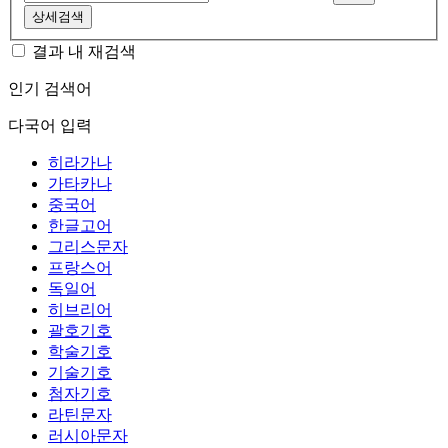
상세검색
결과 내 재검색
인기 검색어
다국어 입력
히라가나
가타카나
중국어
한글고어
그리스문자
프랑스어
독일어
히브리어
괄호기호
학술기호
기술기호
첨자기호
라틴문자
러시아문자