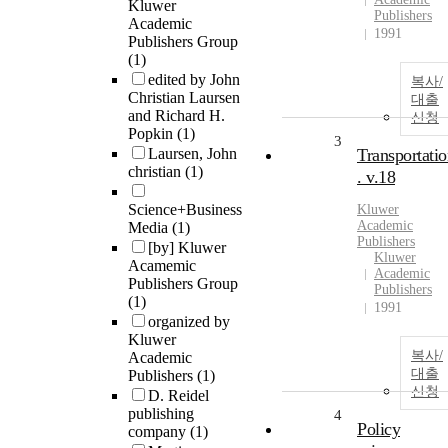
Kluwer
Publishers
Academic
1991
Publishers Group
(1)
edited by John
복사/
Christian Laursen
대출
and Richard H.
신청
Popkin
(1)
3
Laursen, John
Transportatio
christian
(1)
. v.18
Science+Business
Kluwer
Academic
Media
(1)
Publishers
[by] Kluwer
Kluwer
Acamemic
Academic
Publishers Group
Publishers
(1)
1991
organized by
Kluwer
복사/
Academic
대출
Publishers
(1)
신청
D. Reidel
publishing
4
Policy
company
(1)