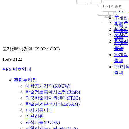
순
10개씩 출력
내림차
인기도
순
조회
10개씩
연도순
출력
제목순
20개씩
저자순
출력
발행기
30개씩
관순
출력
고객센터 (평일: 09:00~18:00)
50개씩
1599-3122
출력
100개
ARS 번호안내
출력
관련누리집
대학공개강의(KOCW)
학술정보통계시스템(Rinfo)
외국학술지지원센터(FRIC)
학술관계분석서비스(SAM)
사서커뮤니티
기관회원
지식나눔(LOOK)
의학전자도서관(MEDLIS)