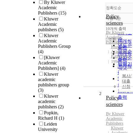
By Kluwer
Academic
정확도순
Publishers
(15)
Policy
내림차순
Kluwer
정확도
sciences
Academic
순
10개씩 출력
publishers
(5)
내림차
By
Kluwer
인기도
Kluwer
Academic
순
조회
Academic
10개씩
Publishers
연도순
Publishers Group
Kluwer
출력
(4)
제목순
Academic
20개씩
Publishers
[Kluwer
저자순
출력
1994
Academic
발행기
30개씩
Publishers]
(4)
관순
출력
Kluwer
복사/
50개씩
academic
대출
publishers group
출력
신청
(3)
100개
2
Kluwer
Policy
출력
academic
sciences
publishers
(2)
Popkin,
By
Kluwer
Richard H
(1)
Academic
Publishers
Leiden
Kluwer
University
Academic