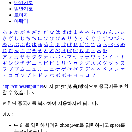
단위기호
일반기호
로마자
아랍어
あ
ぁ
か
が
さ
ざ
た
だ
な
は
ば
ぱ
ま
や
ゃ
ら
わ
ゎ
ん
い
ぃ
き
ぎ
し
じ
ち
ぢ
に
ひ
び
ぴ
み
り
う
ぅ
く
ぐ
す
ず
つ
づ
っ
ぬ
ふ
ぶ
ぷ
む
ゆ
ゅ
る
え
ぇ
け
げ
せ
ぜ
て
で
ね
へ
べ
ぺ
め
れ
お
ぉ
こ
ご
そ
ぞ
と
ど
の
ほ
ぼ
ぽ
も
よ
ょ
ろ
を
ア
ァ
カ
サ
ザ
タ
ダ
ナ
ハ
バ
パ
マ
ヤ
ャ
ラ
ワ
ヮ
ン
イ
ィ
キ
ギ
シ
ジ
チ
ヂ
ニ
ヒ
ビ
ピ
ミ
リ
ウ
ゥ
ク
グ
ス
ズ
ツ
ヅ
ッ
ヌ
フ
ブ
プ
ム
ユ
ュ
ル
エ
ェ
ケ
ゲ
セ
ゼ
テ
デ
ヘ
ベ
ペ
メ
レ
オ
ォ
コ
ゴ
ソ
ゾ
ト
ド
ノ
ホ
ボ
ポ
モ
ヨ
ョ
ロ
ヲ
―
http://chineseinput.net/
에서 pinyin(병음)방식으로 중국어를 변환
할 수 있습니다.
변환된 중국어를 복사하여 사용하시면 됩니다.
예시)
中文 을 입력하시려면
zhongwen
을 입력하시고 space를
누르시면됩니다.