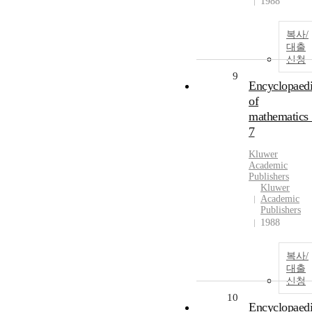
1988
복사/
대출
신청
9
Encyclopaed
of
mathematics 
7
Kluwer
Academic
Publishers
Kluwer
Academic
Publishers
1988
복사/
대출
신청
10
Encyclopaed