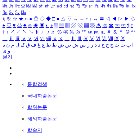
㎒
㎓
㎔
Ω
㏀
㏁
㎊
㎋
㎌
㏖
㏅
㎭
㎮
㎯
㏛
㎩
㎪
㎫
㎬
㏝
㏐
㏓
㏃
㏉
㏜
㏆
§
※
☆
★
○
●
◎
◇
◆
□
■
△
▽
→
←
↑
↓
↔
〓
◁
◀
▷
▶
♤
♠
♡
♥
♧
♣
⊙
◈
▣
◐
◑
▒
▤
▥
▨
▧
▦
▩
♨
☏
☎
☜
☞
¶
†
‡
↕
↗
↙
↖
↘
♭
♩
♪
♬
㉿
㈜
№
㏇
™
㏂
㏘
℡
＃
＆
＊
＠
ª
º
ⅰ
ⅱ
ⅲ
ⅳ
ⅴ
ⅵ
ⅶ
ⅷ
ⅸ
ⅹ
Ⅰ
Ⅱ
Ⅲ
Ⅳ
Ⅴ
Ⅵ
Ⅶ
Ⅷ
Ⅸ
Ⅹ
ا
ب
ت
ث
ج
ح
خ
د
ذ
ر
ز
س
ش
ص
ض
ط
ظ
ع
غ
ف
ق
ک
ل
م
ن
ه
و
ی
닫기
통합검색
국내학술논문
학위논문
해외학술논문
학술지