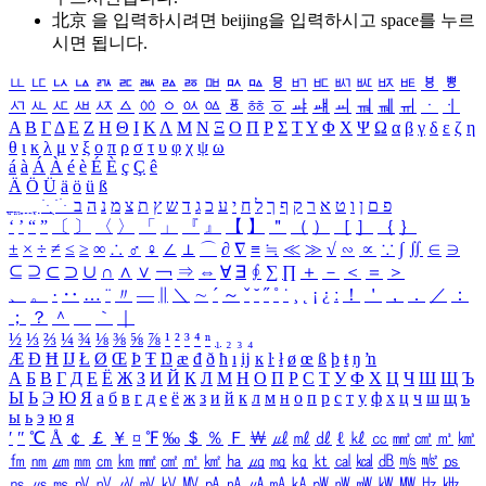
北京 을 입력하시려면
beijing
을 입력하시고 space를 누르
시면 됩니다.
ㅥ
ㅦ
ㅧ
ㅨ
ㅩ
ㅪ
ㅫ
ㅬ
ㅭ
ㅮ
ㅯ
ㅰ
ㅱ
ㅲ
ㅳ
ㅴ
ㅵ
ㅶ
ㅷ
ㅸ
ㅹ
ㅺ
ㅻ
ㅼ
ㅽ
ㅾ
ㅿ
ㆀ
ㆁ
ㆂ
ㆃ
ㆄ
ㆅ
ㆆ
ㆇ
ㆈ
ㆉ
ㆊ
ㆋ
ㆌ
ㆍ
ㆎ
Α
Β
Γ
Δ
Ε
Ζ
Η
Θ
Ι
Κ
Λ
Μ
Ν
Ξ
Ο
Π
Ρ
Σ
Τ
Υ
Φ
Χ
Ψ
Ω
α
β
γ
δ
ε
ζ
η
θ
ι
κ
λ
μ
ν
ξ
ο
π
ρ
σ
τ
υ
φ
χ
ψ
ω
á
à
Á
À
é
è
É
È
ç
Ç
ê
Ä
Ö
Ü
ä
ö
ü
ß
ְ
ֳ
ֲ
ֱ
ָ
ַ
ֵ
ֶ
ִ
ֹ
ּ
ֻ
ׂ
ׁ
ּ
ב
ה
נ
מ
צ
ת
ץ
ש
ד
ג
כ
ע
י
ח
ל
ך
ף
ק
ר
א
ט
ו
ן
ם
פ
‘
’
“
”
〔
〕
〈
〉
「
」
『
』
【
】
＂
（
）
［
］
｛
｝
±
×
÷
≠
≤
≥
∞
∴
♂
♀
∠
⊥
⌒
∂
∇
≡
≒
≪
≫
√
∽
∝
∵
∫
∬
∈
∋
⊆
⊇
⊂
⊃
∪
∩
∧
∨
￢
⇒
⇔
∀
∃
∮
∑
∏
＋
－
＜
＝
＞
、
。
·
‥
…
¨
〃
―
∥
＼
∼
´
～
ˇ
˘
˝
˚
˙
¸
˛
¡
¿
ː
！
＇
，
．
／
：
；
？
＾
＿
｀
｜
½
⅓
⅔
¼
¾
⅛
⅜
⅝
⅞
¹
²
³
⁴
ⁿ
₁
₂
₃
₄
Æ
Ð
Ħ
Ĳ
Ł
Ø
Œ
Þ
Ŧ
Ŋ
æ
đ
ð
ħ
ı
ĳ
ĸ
ŀ
ł
ø
œ
ß
þ
ŧ
ŋ
ŉ
А
Б
В
Г
Д
Е
Ё
Ж
З
И
Й
К
Л
М
Н
О
П
Р
С
Т
У
Ф
Х
Ц
Ч
Ш
Щ
Ъ
Ы
Ь
Э
Ю
Я
а
б
в
г
д
е
ё
ж
з
и
й
к
л
м
н
о
п
р
с
т
у
ф
х
ц
ч
ш
щ
ъ
ы
ь
э
ю
я
′
″
℃
Å
￠
￡
￥
¤
℉
‰
＄
％
Ｆ
￦
㎕
㎖
㎗
ℓ
㎘
㏄
㎣
㎤
㎥
㎦
㎙
㎚
㎛
㎜
㎝
㎞
㎟
㎠
㎡
㎢
㏊
㎍
㎎
㎏
㏏
㎈
㎉
㏈
㎧
㎨
㎰
㎱
㎲
㎳
㎴
㎵
㎶
㎷
㎸
㎹
㎀
㎁
㎂
㎃
㎄
㎺
㎻
㎽
㎾
㎿
㎐
㎑