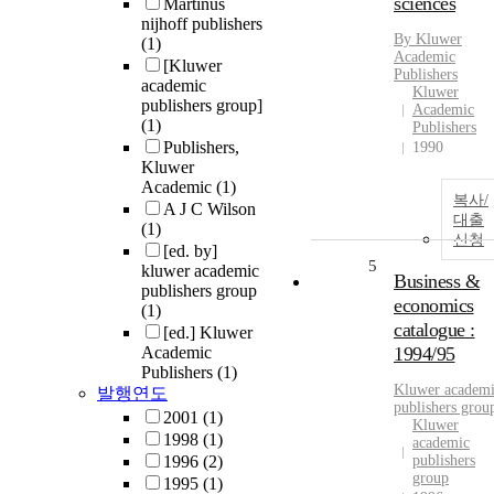
sciences
Martinus
nijhoff publishers
By
Kluwer
(1)
Academic
[Kluwer
Publishers
academic
Kluwer
publishers group]
Academic
(1)
Publishers
Publishers,
1990
Kluwer
Academic
(1)
복사/
A J C Wilson
대출
(1)
신청
[ed. by]
5
kluwer academic
Business &
publishers group
economics
(1)
catalogue :
[ed.] Kluwer
Academic
1994/95
Publishers
(1)
Kluwer
academ
발행연도
publishers
grou
2001
(1)
Kluwer
1998
(1)
academic
1996
(2)
publishers
group
1995
(1)