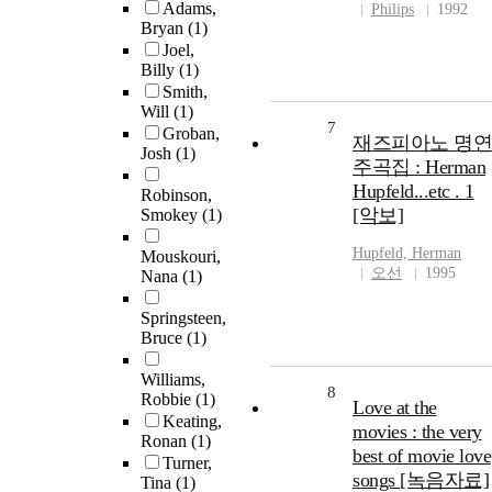
Adams,
Philips
1992
Bryan
(1)
Joel,
Billy
(1)
Smith,
Will
(1)
7
Groban,
재즈피아노 명연
Josh
(1)
주곡집 : Herman
Hupfeld...etc . 1
Robinson,
[악보]
Smokey
(1)
Hupfeld, Herman
Mouskouri,
오선
1995
Nana
(1)
Springsteen,
Bruce
(1)
Williams,
8
Robbie
(1)
Love at the
Keating,
movies : the very
Ronan
(1)
best of movie love
Turner,
songs [녹음자료]
Tina
(1)