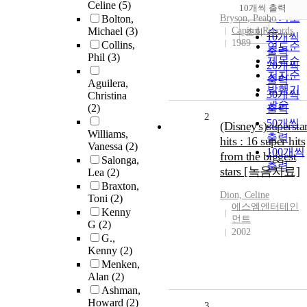
순
Celine
(5)
10개씩 출력
내림차
인기도
Bolton,
Bryson
,
Peabo
Michael
(3)
Capitol Records
순
조회
10개씩
1989
Collins,
연도순
출력
Phil
(3)
제목순
20개씩
저자순
출력
Aguilera,
발행기
30개씩
Christina
관순
(2)
출력
2
50개씩
(Disney's)supersta
Williams,
출력
hits : 16 super hits
Vanessa
(2)
100개씩
from the biggest
Salonga,
출력
stars [녹음자료]
Lea
(2)
Braxton,
Dion, Celine
Toni
(2)
에스엠엔터테인
Kenny
먼트
G
(2)
2002
G.,
Kenny
(2)
Menken,
Alan
(2)
Ashman,
Howard
(2)
3