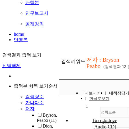
단행본
연구보고서
공개강의
home
단행본
검색결과 좁혀 보기
저자 : Bryson
검색키워드
Peabo
선택해제
(검색결과
12
좁혀본 항목 보기순서
내보내기
내책장담
검색량순
한글로보기
가나다순
1
저자
정확도순
Bryson,
Born to love
Peabo
(11)
내림차순
정확도
Dion,
[Audio CD]