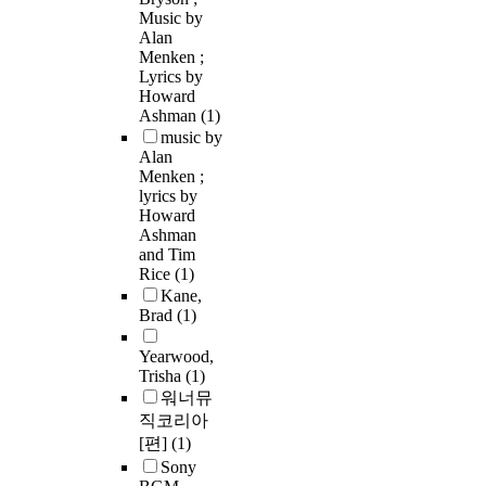
Music by
Alan
Menken ;
Lyrics by
Howard
Ashman
(1)
music by
Alan
Menken ;
lyrics by
Howard
Ashman
and Tim
Rice
(1)
Kane,
Brad
(1)
Yearwood,
Trisha
(1)
워너뮤
직코리아
[편]
(1)
Sony