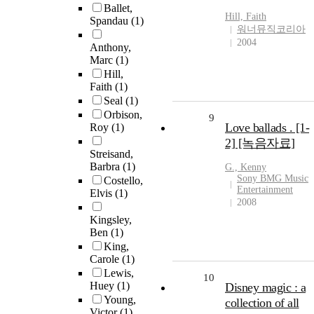
Ballet,
Hill, Faith
Spandau
(1)
워너뮤직코리아
2004
Anthony,
Marc
(1)
Hill,
Faith
(1)
Seal
(1)
Orbison,
9
Love ballads . [1-
Roy
(1)
2] [녹음자료]
Streisand,
Barbra
(1)
G., Kenny
Sony BMG Music
Costello,
Entertainment
Elvis
(1)
2008
Kingsley,
Ben
(1)
King,
Carole
(1)
Lewis,
10
Huey
(1)
Disney magic : a
Young,
collection of all
Victor
(1)