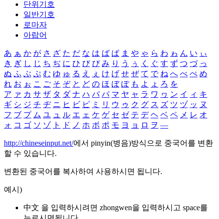
단위기호
일반기호
로마자
아랍어
あ
ぁ
か
が
さ
ざ
た
だ
な
は
ば
ぱ
ま
や
ゃ
ら
わ
ゎ
ん
い
ぃ
き
ぎ
し
じ
ち
ぢ
に
ひ
び
ぴ
み
り
う
ぅ
く
ぐ
す
ず
つ
づ
っ
ぬ
ふ
ぶ
ぷ
む
ゆ
ゅ
る
え
ぇ
け
げ
せ
ぜ
て
で
ね
へ
べ
ぺ
め
れ
お
ぉ
こ
ご
そ
ぞ
と
ど
の
ほ
ぼ
ぽ
も
よ
ょ
ろ
を
ア
ァ
カ
サ
ザ
タ
ダ
ナ
ハ
バ
パ
マ
ヤ
ャ
ラ
ワ
ヮ
ン
イ
ィ
キ
ギ
シ
ジ
チ
ヂ
ニ
ヒ
ビ
ピ
ミ
リ
ウ
ゥ
ク
グ
ス
ズ
ツ
ヅ
ッ
ヌ
フ
ブ
プ
ム
ユ
ュ
ル
エ
ェ
ケ
ゲ
セ
ゼ
テ
デ
ヘ
ベ
ペ
メ
レ
オ
ォ
コ
ゴ
ソ
ゾ
ト
ド
ノ
ホ
ボ
ポ
モ
ヨ
ョ
ロ
ヲ
―
http://chineseinput.net/
에서 pinyin(병음)방식으로 중국어를 변환
할 수 있습니다.
변환된 중국어를 복사하여 사용하시면 됩니다.
예시)
中文 을 입력하시려면
zhongwen
을 입력하시고 space를
누르시면됩니다.