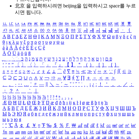
北京 을 입력하시려면
beijing
을 입력하시고 space를 누르
시면 됩니다.
ㅥ
ㅦ
ㅧ
ㅨ
ㅩ
ㅪ
ㅫ
ㅬ
ㅭ
ㅮ
ㅯ
ㅰ
ㅱ
ㅲ
ㅳ
ㅴ
ㅵ
ㅶ
ㅷ
ㅸ
ㅹ
ㅺ
ㅻ
ㅼ
ㅽ
ㅾ
ㅿ
ㆀ
ㆁ
ㆂ
ㆃ
ㆄ
ㆅ
ㆆ
ㆇ
ㆈ
ㆉ
ㆊ
ㆋ
ㆌ
ㆍ
ㆎ
Α
Β
Γ
Δ
Ε
Ζ
Η
Θ
Ι
Κ
Λ
Μ
Ν
Ξ
Ο
Π
Ρ
Σ
Τ
Υ
Φ
Χ
Ψ
Ω
α
β
γ
δ
ε
ζ
η
θ
ι
κ
λ
μ
ν
ξ
ο
π
ρ
σ
τ
υ
φ
χ
ψ
ω
á
à
Á
À
é
è
É
È
ç
Ç
ê
Ä
Ö
Ü
ä
ö
ü
ß
ְ
ֳ
ֲ
ֱ
ָ
ַ
ֵ
ֶ
ִ
ֹ
ּ
ֻ
ׂ
ׁ
ּ
ב
ה
נ
מ
צ
ת
ץ
ש
ד
ג
כ
ע
י
ח
ל
ך
ף
ק
ר
א
ט
ו
ן
ם
פ
‘
’
“
”
〔
〕
〈
〉
「
」
『
』
【
】
＂
（
）
［
］
｛
｝
±
×
÷
≠
≤
≥
∞
∴
♂
♀
∠
⊥
⌒
∂
∇
≡
≒
≪
≫
√
∽
∝
∵
∫
∬
∈
∋
⊆
⊇
⊂
⊃
∪
∩
∧
∨
￢
⇒
⇔
∀
∃
∮
∑
∏
＋
－
＜
＝
＞
、
。
·
‥
…
¨
〃
―
∥
＼
∼
´
～
ˇ
˘
˝
˚
˙
¸
˛
¡
¿
ː
！
＇
，
．
／
：
；
？
＾
＿
｀
｜
½
⅓
⅔
¼
¾
⅛
⅜
⅝
⅞
¹
²
³
⁴
ⁿ
₁
₂
₃
₄
Æ
Ð
Ħ
Ĳ
Ł
Ø
Œ
Þ
Ŧ
Ŋ
æ
đ
ð
ħ
ı
ĳ
ĸ
ŀ
ł
ø
œ
ß
þ
ŧ
ŋ
ŉ
А
Б
В
Г
Д
Е
Ё
Ж
З
И
Й
К
Л
М
Н
О
П
Р
С
Т
У
Ф
Х
Ц
Ч
Ш
Щ
Ъ
Ы
Ь
Э
Ю
Я
а
б
в
г
д
е
ё
ж
з
и
й
к
л
м
н
о
п
р
с
т
у
ф
х
ц
ч
ш
щ
ъ
ы
ь
э
ю
я
′
″
℃
Å
￠
￡
￥
¤
℉
‰
＄
％
Ｆ
￦
㎕
㎖
㎗
ℓ
㎘
㏄
㎣
㎤
㎥
㎦
㎙
㎚
㎛
㎜
㎝
㎞
㎟
㎠
㎡
㎢
㏊
㎍
㎎
㎏
㏏
㎈
㎉
㏈
㎧
㎨
㎰
㎱
㎲
㎳
㎴
㎵
㎶
㎷
㎸
㎹
㎀
㎁
㎂
㎃
㎄
㎺
㎻
㎽
㎾
㎿
㎐
㎑