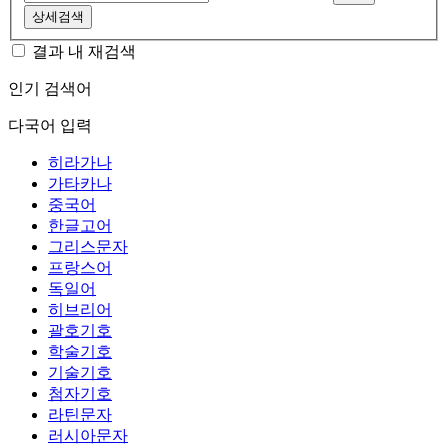
상세검색
결과 내 재검색
인기 검색어
다국어 입력
히라가나
가타카나
중국어
한글고어
그리스문자
프랑스어
독일어
히브리어
괄호기호
학술기호
기술기호
첨자기호
라틴문자
러시아문자