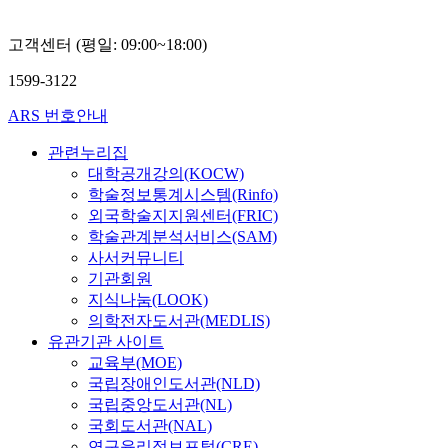
고객센터 (평일: 09:00~18:00)
1599-3122
ARS 번호안내
관련누리집
대학공개강의(KOCW)
학술정보통계시스템(Rinfo)
외국학술지지원센터(FRIC)
학술관계분석서비스(SAM)
사서커뮤니티
기관회원
지식나눔(LOOK)
의학전자도서관(MEDLIS)
유관기관 사이트
교육부(MOE)
국립장애인도서관(NLD)
국립중앙도서관(NL)
국회도서관(NAL)
연구윤리정보포털(CRE)