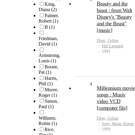
Beauty and the
King,
Diana
(2)
beast : from Walt
Palmer,
Disney's "Beauty
Robert
(1)
and the Beast"
B
(1)
[music]
Friedman,
Dion, Celine
David
(1)
Hal Leonard
1991
Armstrong,
Louis
(1)
Boone,
Pat
(1)
Harris,
Phil
(1)
4
Millennium movie
Moore,
songs : Musiv
Roger
(1)
video VCD
Simon,
Paul
(1)
[computer file]
Williams,
Dion, Celine
Robin
(1)
Sony Music Korea
Rice,
1999
Tim
(1)