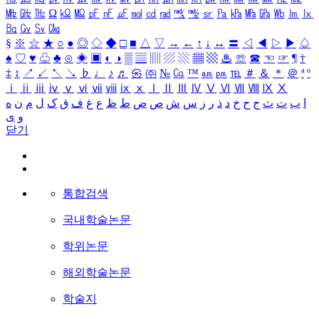
㎒
㎓
㎔
Ω
㏀
㏁
㎊
㎋
㎌
㏖
㏅
㎭
㎮
㎯
㏛
㎩
㎪
㎫
㎬
㏝
㏐
㏓
㏃
㏉
㏜
㏆
§
※
☆
★
○
●
◎
◇
◆
□
■
△
▽
→
←
↑
↓
↔
〓
◁
◀
▷
▶
♤
♠
♡
♥
♧
♣
⊙
◈
▣
◐
◑
▒
▤
▥
▨
▧
▦
▩
♨
☏
☎
☜
☞
¶
†
‡
↕
↗
↙
↖
↘
♭
♩
♪
♬
㉿
㈜
№
㏇
™
㏂
㏘
℡
＃
＆
＊
＠
ª
º
ⅰ
ⅱ
ⅲ
ⅳ
ⅴ
ⅵ
ⅶ
ⅷ
ⅸ
ⅹ
Ⅰ
Ⅱ
Ⅲ
Ⅳ
Ⅴ
Ⅵ
Ⅶ
Ⅷ
Ⅸ
Ⅹ
ا
ب
ت
ث
ج
ح
خ
د
ذ
ر
ز
س
ش
ص
ض
ط
ظ
ع
غ
ف
ق
ک
ل
م
ن
ه
و
ی
닫기
통합검색
국내학술논문
학위논문
해외학술논문
학술지