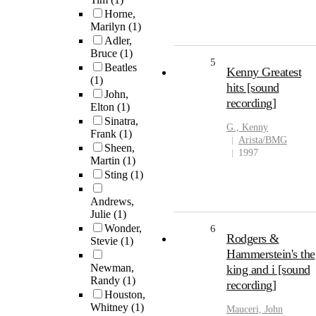
Horne,
Marilyn
(1)
Adler,
Bruce
(1)
5
Beatles
Kenny Greatest
(1)
hits [sound
John,
recording]
Elton
(1)
Sinatra,
G., Kenny
Frank
(1)
Arista/BMG
Sheen,
1997
Martin
(1)
Sting
(1)
Andrews,
Julie
(1)
Wonder,
6
Rodgers &
Stevie
(1)
Hammerstein's the
Newman,
king and i [sound
Randy
(1)
recording]
Houston,
Whitney
(1)
Mauceri, John