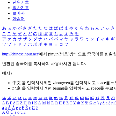
단위기호
일반기호
로마자
아랍어
あ
ぁ
か
が
さ
ざ
た
だ
な
は
ば
ぱ
ま
や
ゃ
ら
わ
ゎ
ん
い
ぃ
き
こ
ご
そ
ぞ
と
ど
の
ほ
ぼ
ぽ
も
よ
ょ
ろ
を
ア
ァ
カ
サ
ザ
タ
ダ
ナ
ハ
バ
パ
マ
ヤ
ャ
ラ
ワ
ヮ
ン
イ
ィ
キ
ギ
ソ
ゾ
ト
ド
ノ
ホ
ボ
ポ
モ
ヨ
ョ
ロ
ヲ
―
http://chineseinput.net/
에서 pinyin(병음)방식으로 중국어를 변환
변환된 중국어를 복사하여 사용하시면 됩니다.
예시)
中文 을 입력하시려면
zhongwen
을 입력하시고 space를
北京 을 입력하시려면
beijing
을 입력하시고 space를 누르
ㅥ
ㅦ
ㅧ
ㅨ
ㅩ
ㅪ
ㅫ
ㅬ
ㅭ
ㅮ
ㅯ
ㅰ
ㅱ
ㅲ
ㅳ
ㅴ
ㅵ
ㅶ
ㅷ
ㅸ
ㅹ
ㅺ
Α
Β
Γ
Δ
Ε
Ζ
Η
Θ
Ι
Κ
Λ
Μ
Ν
Ξ
Ο
Π
Ρ
Σ
Τ
Υ
Φ
Χ
Ψ
Ω
α
β
γ
δ
ε
ζ
η
á
à
Á
À
é
è
É
È
ç
Ç
ê
Ä
Ö
Ü
ä
ö
ü
ß