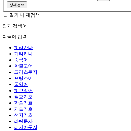
상세검색
결과 내 재검색
인기 검색어
다국어 입력
히라가나
가타카나
중국어
한글고어
그리스문자
프랑스어
독일어
히브리어
괄호기호
학술기호
기술기호
첨자기호
라틴문자
러시아문자