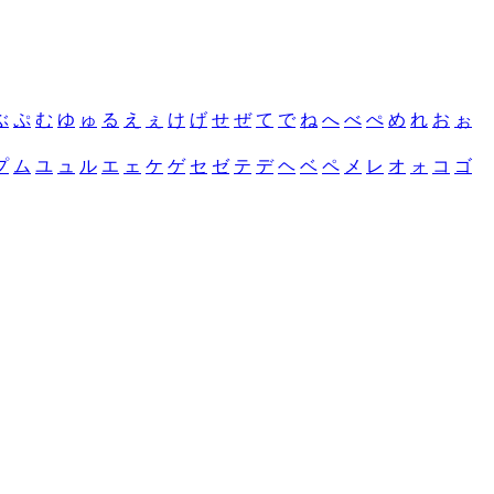
ぶ
ぷ
む
ゆ
ゅ
る
え
ぇ
け
げ
せ
ぜ
て
で
ね
へ
べ
ぺ
め
れ
お
ぉ
プ
ム
ユ
ュ
ル
エ
ェ
ケ
ゲ
セ
ゼ
テ
デ
ヘ
ベ
ペ
メ
レ
オ
ォ
コ
ゴ