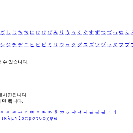
ぎ
し
じ
ち
ぢ
に
ひ
び
ぴ
み
り
う
ぅ
く
ぐ
す
ず
つ
づ
っ
ぬ
ふ
シ
ジ
チ
ヂ
ニ
ヒ
ビ
ピ
ミ
リ
ウ
ゥ
ク
グ
ス
ズ
ツ
ヅ
ッ
ヌ
フ
ブ
할 수 있습니다.
누르시면됩니다.
시면 됩니다.
ㅻ
ㅼ
ㅽ
ㅾ
ㅿ
ㆀ
ㆁ
ㆂ
ㆃ
ㆄ
ㆅ
ㆆ
ㆇ
ㆈ
ㆉ
ㆊ
ㆋ
ㆌ
ㆍ
ㆎ
θ
ι
κ
λ
μ
ν
ξ
ο
π
ρ
σ
τ
υ
φ
χ
ψ
ω