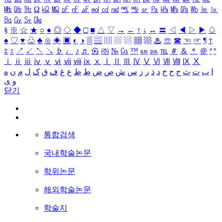
㎒
㎓
㎔
Ω
㏀
㏁
㎊
㎋
㎌
㏖
㏅
㎭
㎮
㎯
㏛
㎩
㎪
㎫
㎬
㏝
㏐
㏓
㏃
㏉
㏜
㏆
§
※
☆
★
○
●
◎
◇
◆
□
■
△
▽
→
←
↑
↓
↔
〓
◁
◀
▷
▶
♤
♠
♡
♥
♧
♣
⊙
◈
▣
◐
◑
▒
▤
▥
▨
▧
▦
▩
♨
☏
☎
☜
☞
¶
†
‡
↕
↗
↙
↖
↘
♭
♩
♪
♬
㉿
㈜
№
㏇
™
㏂
㏘
℡
＃
＆
＊
＠
ª
º
ⅰ
ⅱ
ⅲ
ⅳ
ⅴ
ⅵ
ⅶ
ⅷ
ⅸ
ⅹ
Ⅰ
Ⅱ
Ⅲ
Ⅳ
Ⅴ
Ⅵ
Ⅶ
Ⅷ
Ⅸ
Ⅹ
ا
ب
ت
ث
ج
ح
خ
د
ذ
ر
ز
س
ش
ص
ض
ط
ظ
ع
غ
ف
ق
ک
ل
م
ن
ه
و
ی
닫기
통합검색
국내학술논문
학위논문
해외학술논문
학술지