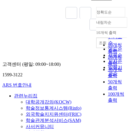
정확도순
내림차순
정확도
순
10개씩 출력
내림차순
인기도
순
조회
10개씩
연도순
출력
제목순
20개씩
저자순
출력
고객센터 (평일: 09:00~18:00)
발행기
30개씩
관순
1599-3122
출력
50개씩
ARS 번호안내
출력
100개씩
관련누리집
출력
대학공개강의(KOCW)
학술정보통계시스템(Rinfo)
외국학술지지원센터(FRIC)
학술관계분석서비스(SAM)
사서커뮤니티