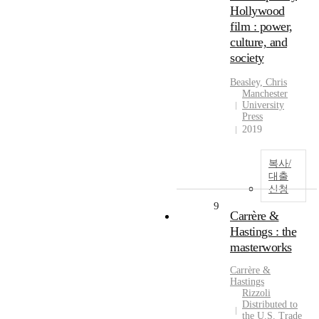
Hollywood
film : power,
culture, and
society
Beasley, Chris
Manchester
University
Press
2019
복사/
대출
신청
9
Carrère &
Hastings : the
masterworks
Carrère &
Hastings
Rizzoli
Distributed to
the U.S. Trade