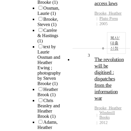
Brooke
(1)
access laws
Ossman,
Laurie
(1)
Brooke
,
Heather
Pluto Press
Brooke,
2005
Steven
(1)
Carrère
& Hastings
복사/
(1)
대출
text by
신청
Laurie
3
Ossman and
The revolution
Heather
will be
Ewing ;
digitised :
photography
by Steven
dispatches
Brooke
(1)
from the
Heather
information
Brook
(1)
war
Chris
Beasley and
Brooke
,
Heather
Heather
Windmill
Brook
(1)
Books
Adams,
2012
Heather