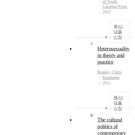
of South
Carolina Press
2022
복사/
대출
신청
7
Heterosexuality
in theory and
practice
Beasley, Chris
Routledge
2012
복사/
대출
신청
8
The cultural
politics of
contemporary