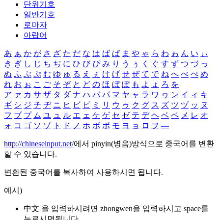
단위기호
일반기호
로마자
아랍어
あ
ぁ
か
が
さ
ざ
た
だ
な
は
ば
ぱ
ま
や
ゃ
ら
わ
ゎ
ん
い
ぃ
き
ぎ
し
じ
ち
ぢ
に
ひ
び
ぴ
み
り
う
ぅ
く
ぐ
す
ず
つ
づ
っ
ぬ
ふ
ぶ
ぷ
む
ゆ
ゅ
る
え
ぇ
け
げ
せ
ぜ
て
で
ね
へ
べ
ぺ
め
れ
お
ぉ
こ
ご
そ
ぞ
と
ど
の
ほ
ぼ
ぽ
も
よ
ょ
ろ
を
ア
ァ
カ
サ
ザ
タ
ダ
ナ
ハ
バ
パ
マ
ヤ
ャ
ラ
ワ
ヮ
ン
イ
ィ
キ
ギ
シ
ジ
チ
ヂ
ニ
ヒ
ビ
ピ
ミ
リ
ウ
ゥ
ク
グ
ス
ズ
ツ
ヅ
ッ
ヌ
フ
ブ
プ
ム
ユ
ュ
ル
エ
ェ
ケ
ゲ
セ
ゼ
テ
デ
ヘ
ベ
ペ
メ
レ
オ
ォ
コ
ゴ
ソ
ゾ
ト
ド
ノ
ホ
ボ
ポ
モ
ヨ
ョ
ロ
ヲ
―
http://chineseinput.net/
에서 pinyin(병음)방식으로 중국어를 변환
할 수 있습니다.
변환된 중국어를 복사하여 사용하시면 됩니다.
예시)
中文 을 입력하시려면
zhongwen
을 입력하시고 space를
누르시면됩니다.