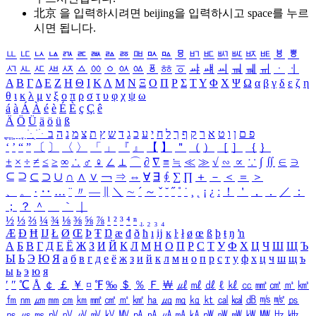
北京 을 입력하시려면
beijing
을 입력하시고 space를 누르
시면 됩니다.
ㅥ
ㅦ
ㅧ
ㅨ
ㅩ
ㅪ
ㅫ
ㅬ
ㅭ
ㅮ
ㅯ
ㅰ
ㅱ
ㅲ
ㅳ
ㅴ
ㅵ
ㅶ
ㅷ
ㅸ
ㅹ
ㅺ
ㅻ
ㅼ
ㅽ
ㅾ
ㅿ
ㆀ
ㆁ
ㆂ
ㆃ
ㆄ
ㆅ
ㆆ
ㆇ
ㆈ
ㆉ
ㆊ
ㆋ
ㆌ
ㆍ
ㆎ
Α
Β
Γ
Δ
Ε
Ζ
Η
Θ
Ι
Κ
Λ
Μ
Ν
Ξ
Ο
Π
Ρ
Σ
Τ
Υ
Φ
Χ
Ψ
Ω
α
β
γ
δ
ε
ζ
η
θ
ι
κ
λ
μ
ν
ξ
ο
π
ρ
σ
τ
υ
φ
χ
ψ
ω
á
à
Á
À
é
è
É
È
ç
Ç
ê
Ä
Ö
Ü
ä
ö
ü
ß
ְ
ֳ
ֲ
ֱ
ָ
ַ
ֵ
ֶ
ִ
ֹ
ּ
ֻ
ׂ
ׁ
ּ
ב
ה
נ
מ
צ
ת
ץ
ש
ד
ג
כ
ע
י
ח
ל
ך
ף
ק
ר
א
ט
ו
ן
ם
פ
‘
’
“
”
〔
〕
〈
〉
「
」
『
』
【
】
＂
（
）
［
］
｛
｝
±
×
÷
≠
≤
≥
∞
∴
♂
♀
∠
⊥
⌒
∂
∇
≡
≒
≪
≫
√
∽
∝
∵
∫
∬
∈
∋
⊆
⊇
⊂
⊃
∪
∩
∧
∨
￢
⇒
⇔
∀
∃
∮
∑
∏
＋
－
＜
＝
＞
、
。
·
‥
…
¨
〃
―
∥
＼
∼
´
～
ˇ
˘
˝
˚
˙
¸
˛
¡
¿
ː
！
＇
，
．
／
：
；
？
＾
＿
｀
｜
½
⅓
⅔
¼
¾
⅛
⅜
⅝
⅞
¹
²
³
⁴
ⁿ
₁
₂
₃
₄
Æ
Ð
Ħ
Ĳ
Ł
Ø
Œ
Þ
Ŧ
Ŋ
æ
đ
ð
ħ
ı
ĳ
ĸ
ŀ
ł
ø
œ
ß
þ
ŧ
ŋ
ŉ
А
Б
В
Г
Д
Е
Ё
Ж
З
И
Й
К
Л
М
Н
О
П
Р
С
Т
У
Ф
Х
Ц
Ч
Ш
Щ
Ъ
Ы
Ь
Э
Ю
Я
а
б
в
г
д
е
ё
ж
з
и
й
к
л
м
н
о
п
р
с
т
у
ф
х
ц
ч
ш
щ
ъ
ы
ь
э
ю
я
′
″
℃
Å
￠
￡
￥
¤
℉
‰
＄
％
Ｆ
￦
㎕
㎖
㎗
ℓ
㎘
㏄
㎣
㎤
㎥
㎦
㎙
㎚
㎛
㎜
㎝
㎞
㎟
㎠
㎡
㎢
㏊
㎍
㎎
㎏
㏏
㎈
㎉
㏈
㎧
㎨
㎰
㎱
㎲
㎳
㎴
㎵
㎶
㎷
㎸
㎹
㎀
㎁
㎂
㎃
㎄
㎺
㎻
㎽
㎾
㎿
㎐
㎑