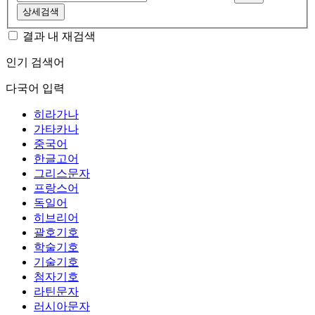
상세검색
결과 내 재검색
인기 검색어
다국어 입력
히라가나
가타카나
중국어
한글고어
그리스문자
프랑스어
독일어
히브리어
괄호기호
학술기호
기술기호
첨자기호
라틴문자
러시아문자