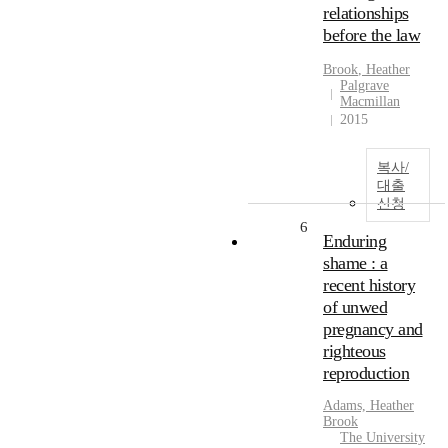
relationships
before the law
Brook
,
Heather
Palgrave
Macmillan
2015
복사/
대출
신청
6
Enduring
shame : a
recent history
of unwed
pregnancy and
righteous
reproduction
Adams,
Heather
Brook
The University