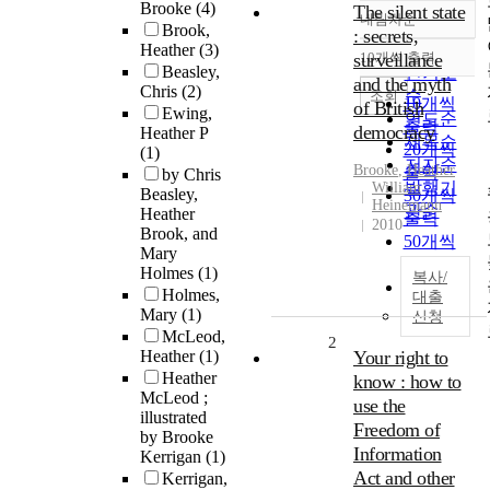
Brooke
(4)
The silent state
내림차순
정확도
Brook,
: secrets,
Heather
(3)
순
surveillance
10개씩 출력
내림차순
Beasley,
인기도
and the myth
Chris
(2)
순
조회
10개씩
of British
Ewing,
연도순
출력
democracy
Heather P
제목순
20개씩
(1)
저자순
Brooke
,
Heather
출력
by Chris
발행기
William
Beasley,
30개씩
Heinemann
관순
Heather
출력
2010
Brook, and
50개씩
Mary
출력
Holmes
(1)
복사/
100개씩
Holmes,
대출
출력
Mary
(1)
신청
McLeod,
2
Heather
(1)
Your right to
Heather
know : how to
McLeod ;
use the
illustrated
Freedom of
by Brooke
Information
Kerrigan
(1)
Act and other
Kerrigan,