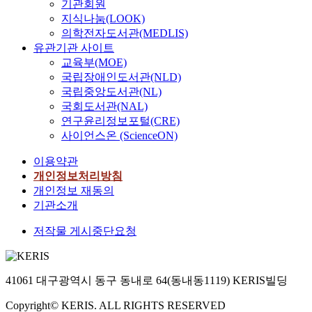
기관회원
지식나눔(LOOK)
의학전자도서관(MEDLIS)
유관기관 사이트
교육부(MOE)
국립장애인도서관(NLD)
국립중앙도서관(NL)
국회도서관(NAL)
연구윤리정보포털(CRE)
사이언스온 (ScienceON)
이용약관
개인정보처리방침
개인정보 재동의
기관소개
저작물 게시중단요청
41061 대구광역시 동구 동내로 64(동내동1119) KERIS빌딩
Copyright© KERIS. ALL RIGHTS RESERVED