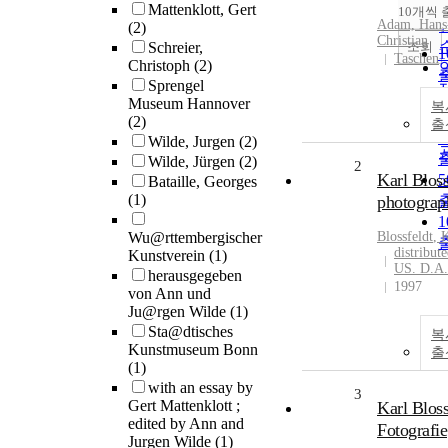
Mattenklott, Gert
10개씩 
Adam, Hans
(2)
Christian
조회
Schreier,
Taschen
Christoph
(2)
Sprengel
Museum Hannover
복
(2)
출
Wilde, Jurgen
(2)
Wilde, Jürgen
(2)
2
Karl Bloss
Bataille, Georges
(1)
photograp
Wu@rttembergischer
Blossfeldt
,
K
distribute
Kunstverein
(1)
US. D.A.
herausgegeben
1997
von Ann und
Ju@rgen Wilde
(1)
Sta@dtisches
복
Kunstmuseum Bonn
출
(1)
with an essay by
3
Gert Mattenklott ;
Karl Bloss
edited by Ann and
Fotografie
Jurgen Wilde
(1)