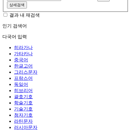
상세검색
결과 내 재검색
인기 검색어
다국어 입력
히라가나
가타카나
중국어
한글고어
그리스문자
프랑스어
독일어
히브리어
괄호기호
학술기호
기술기호
첨자기호
라틴문자
러시아문자