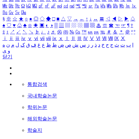
㎒
㎓
㎔
Ω
㏀
㏁
㎊
㎋
㎌
㏖
㏅
㎭
㎮
㎯
㏛
㎩
㎪
㎫
㎬
㏝
㏐
㏓
㏃
㏉
㏜
㏆
§
※
☆
★
○
●
◎
◇
◆
□
■
△
▽
→
←
↑
↓
↔
〓
◁
◀
▷
▶
♤
♠
♡
♥
♧
♣
⊙
◈
▣
◐
◑
▒
▤
▥
▨
▧
▦
▩
♨
☏
☎
☜
☞
¶
†
‡
↕
↗
↙
↖
↘
♭
♩
♪
♬
㉿
㈜
№
㏇
™
㏂
㏘
℡
＃
＆
＊
＠
ª
º
ⅰ
ⅱ
ⅲ
ⅳ
ⅴ
ⅵ
ⅶ
ⅷ
ⅸ
ⅹ
Ⅰ
Ⅱ
Ⅲ
Ⅳ
Ⅴ
Ⅵ
Ⅶ
Ⅷ
Ⅸ
Ⅹ
ا
ب
ت
ث
ج
ح
خ
د
ذ
ر
ز
س
ش
ص
ض
ط
ظ
ع
غ
ف
ق
ک
ل
م
ن
ه
و
ی
닫기
통합검색
국내학술논문
학위논문
해외학술논문
학술지