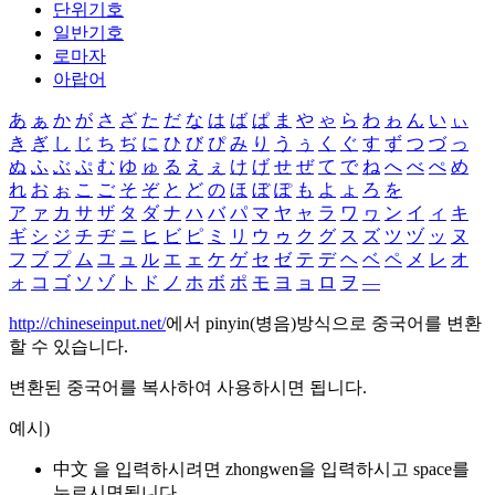
단위기호
일반기호
로마자
아랍어
あ
ぁ
か
が
さ
ざ
た
だ
な
は
ば
ぱ
ま
や
ゃ
ら
わ
ゎ
ん
い
ぃ
き
ぎ
し
じ
ち
ぢ
に
ひ
び
ぴ
み
り
う
ぅ
く
ぐ
す
ず
つ
づ
っ
ぬ
ふ
ぶ
ぷ
む
ゆ
ゅ
る
え
ぇ
け
げ
せ
ぜ
て
で
ね
へ
べ
ぺ
め
れ
お
ぉ
こ
ご
そ
ぞ
と
ど
の
ほ
ぼ
ぽ
も
よ
ょ
ろ
を
ア
ァ
カ
サ
ザ
タ
ダ
ナ
ハ
バ
パ
マ
ヤ
ャ
ラ
ワ
ヮ
ン
イ
ィ
キ
ギ
シ
ジ
チ
ヂ
ニ
ヒ
ビ
ピ
ミ
リ
ウ
ゥ
ク
グ
ス
ズ
ツ
ヅ
ッ
ヌ
フ
ブ
プ
ム
ユ
ュ
ル
エ
ェ
ケ
ゲ
セ
ゼ
テ
デ
ヘ
ベ
ペ
メ
レ
オ
ォ
コ
ゴ
ソ
ゾ
ト
ド
ノ
ホ
ボ
ポ
モ
ヨ
ョ
ロ
ヲ
―
http://chineseinput.net/
에서 pinyin(병음)방식으로 중국어를 변환
할 수 있습니다.
변환된 중국어를 복사하여 사용하시면 됩니다.
예시)
中文 을 입력하시려면
zhongwen
을 입력하시고 space를
누르시면됩니다.