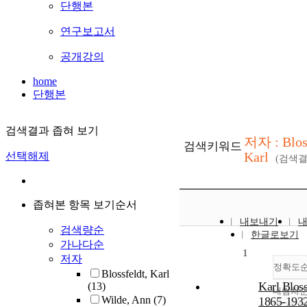
단행본
연구보고서
공개강의
home
단행본
검색결과 좁혀 보기
저자 : Blos
검색키워드
Karl
선택해제
(검색
좁혀본 항목 보기순서
내보내기
검색량순
한글로보기
가나다순
1
저자
정확도
Blossfeldt, Karl
Karl Bloss
(13)
내림차
Wilde, Ann
(7)
1865-193