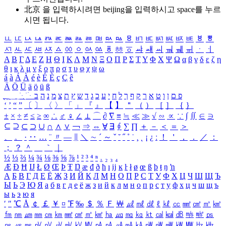
北京 을 입력하시려면
beijing
을 입력하시고 space를 누르
시면 됩니다.
ㅥ
ㅦ
ㅧ
ㅨ
ㅩ
ㅪ
ㅫ
ㅬ
ㅭ
ㅮ
ㅯ
ㅰ
ㅱ
ㅲ
ㅳ
ㅴ
ㅵ
ㅶ
ㅷ
ㅸ
ㅹ
ㅺ
ㅻ
ㅼ
ㅽ
ㅾ
ㅿ
ㆀ
ㆁ
ㆂ
ㆃ
ㆄ
ㆅ
ㆆ
ㆇ
ㆈ
ㆉ
ㆊ
ㆋ
ㆌ
ㆍ
ㆎ
Α
Β
Γ
Δ
Ε
Ζ
Η
Θ
Ι
Κ
Λ
Μ
Ν
Ξ
Ο
Π
Ρ
Σ
Τ
Υ
Φ
Χ
Ψ
Ω
α
β
γ
δ
ε
ζ
η
θ
ι
κ
λ
μ
ν
ξ
ο
π
ρ
σ
τ
υ
φ
χ
ψ
ω
á
à
Á
À
é
è
É
È
ç
Ç
ê
Ä
Ö
Ü
ä
ö
ü
ß
ְ
ֳ
ֲ
ֱ
ָ
ַ
ֵ
ֶ
ִ
ֹ
ּ
ֻ
ׂ
ׁ
ּ
ב
ה
נ
מ
צ
ת
ץ
ש
ד
ג
כ
ע
י
ח
ל
ך
ף
ק
ר
א
ט
ו
ן
ם
פ
‘
’
“
”
〔
〕
〈
〉
「
」
『
』
【
】
＂
（
）
［
］
｛
｝
±
×
÷
≠
≤
≥
∞
∴
♂
♀
∠
⊥
⌒
∂
∇
≡
≒
≪
≫
√
∽
∝
∵
∫
∬
∈
∋
⊆
⊇
⊂
⊃
∪
∩
∧
∨
￢
⇒
⇔
∀
∃
∮
∑
∏
＋
－
＜
＝
＞
、
。
·
‥
…
¨
〃
―
∥
＼
∼
´
～
ˇ
˘
˝
˚
˙
¸
˛
¡
¿
ː
！
＇
，
．
／
：
；
？
＾
＿
｀
｜
½
⅓
⅔
¼
¾
⅛
⅜
⅝
⅞
¹
²
³
⁴
ⁿ
₁
₂
₃
₄
Æ
Ð
Ħ
Ĳ
Ł
Ø
Œ
Þ
Ŧ
Ŋ
æ
đ
ð
ħ
ı
ĳ
ĸ
ŀ
ł
ø
œ
ß
þ
ŧ
ŋ
ŉ
А
Б
В
Г
Д
Е
Ё
Ж
З
И
Й
К
Л
М
Н
О
П
Р
С
Т
У
Ф
Х
Ц
Ч
Ш
Щ
Ъ
Ы
Ь
Э
Ю
Я
а
б
в
г
д
е
ё
ж
з
и
й
к
л
м
н
о
п
р
с
т
у
ф
х
ц
ч
ш
щ
ъ
ы
ь
э
ю
я
′
″
℃
Å
￠
￡
￥
¤
℉
‰
＄
％
Ｆ
￦
㎕
㎖
㎗
ℓ
㎘
㏄
㎣
㎤
㎥
㎦
㎙
㎚
㎛
㎜
㎝
㎞
㎟
㎠
㎡
㎢
㏊
㎍
㎎
㎏
㏏
㎈
㎉
㏈
㎧
㎨
㎰
㎱
㎲
㎳
㎴
㎵
㎶
㎷
㎸
㎹
㎀
㎁
㎂
㎃
㎄
㎺
㎻
㎽
㎾
㎿
㎐
㎑