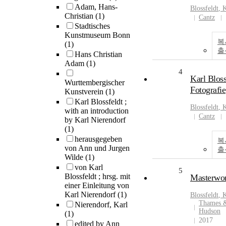
Adam, Hans-
Blossfeldt
,
K
Christian
(1)
Cantz
Stadtisches
Kunstmuseum Bonn
복
(1)
출
Hans Christian
Adam
(1)
4
Karl Bloss
Wurttembergischer
Fotografie
Kunstverein
(1)
Karl Blossfeldt ;
Blossfeldt
,
K
with an introduction
Cantz
by Karl Nierendorf
(1)
herausgegeben
복
von Ann und Jurgen
출
Wilde
(1)
von Karl
5
Blossfeldt ; hrsg. mit
Masterwo
einer Einleitung von
Karl Nierendorf
(1)
Blossfeldt
,
K
Thames 
Nierendorf, Karl
Hudson
(1)
2017
edited by Ann