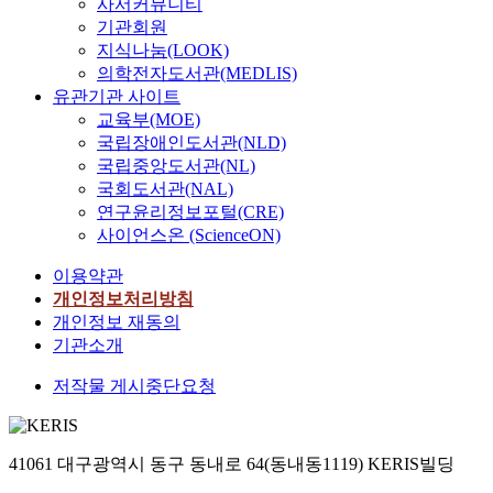
사서커뮤니티
기관회원
지식나눔(LOOK)
의학전자도서관(MEDLIS)
유관기관 사이트
교육부(MOE)
국립장애인도서관(NLD)
국립중앙도서관(NL)
국회도서관(NAL)
연구윤리정보포털(CRE)
사이언스온 (ScienceON)
이용약관
개인정보처리방침
개인정보 재동의
기관소개
저작물 게시중단요청
41061 대구광역시 동구 동내로 64(동내동1119) KERIS빌딩