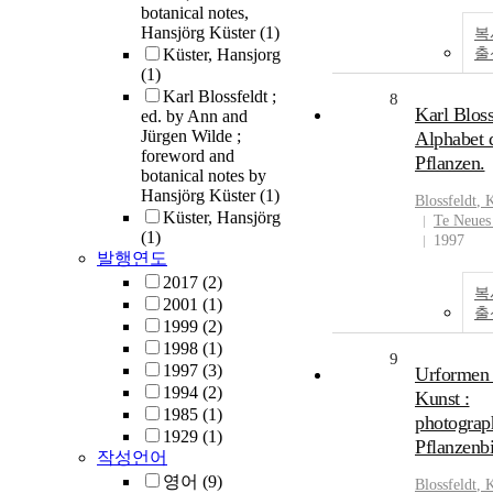
botanical notes,
Hansjörg Küster
(1)
복
Küster, Hansjorg
출
(1)
Karl Blossfeldt ;
8
Karl Bloss
ed. by Ann and
Jürgen Wilde ;
Alphabet 
foreword and
Pflanzen.
botanical notes by
Hansjörg Küster
(1)
Blossfeldt
,
K
Küster, Hansjörg
Te Neues
(1)
1997
발행연도
2017
(2)
복
2001
(1)
출
1999
(2)
1998
(1)
9
1997
(3)
Urformen 
1994
(2)
Kunst :
1985
(1)
photograp
1929
(1)
Pflanzenbi
작성언어
영어
(9)
Blossfeldt
,
K