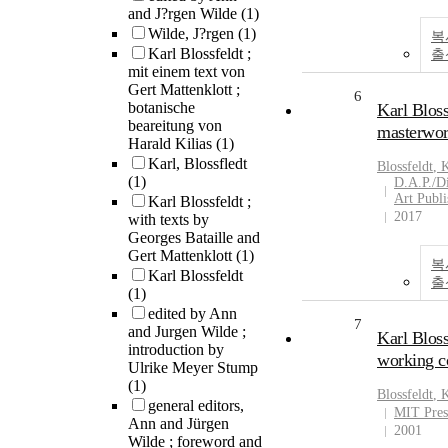
and J?rgen Wilde
(1)
Wilde, J?rgen
(1)
복
Karl Blossfeldt ;
출
mit einem text von
Gert Mattenklott ;
6
botanische
Karl Bloss
beareitung von
masterwor
Harald Kilias
(1)
Karl, Blossfledt
Blossfeldt
,
K
(1)
D.A.P./Di
Art Publi
Karl Blossfeldt ;
2017
with texts by
Georges Bataille and
Gert Mattenklott
(1)
복
Karl Blossfeldt
출
(1)
edited by Ann
7
and Jurgen Wilde ;
Karl Bloss
introduction by
working c
Ulrike Meyer Stump
(1)
Blossfeldt
,
K
general editors,
MIT Pres
Ann and Jürgen
2001
Wilde ; foreword and