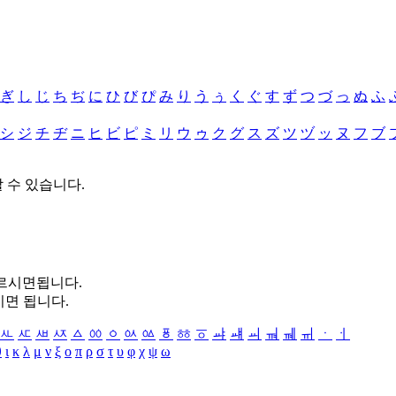
ぎ
し
じ
ち
ぢ
に
ひ
び
ぴ
み
り
う
ぅ
く
ぐ
す
ず
つ
づ
っ
ぬ
ふ
シ
ジ
チ
ヂ
ニ
ヒ
ビ
ピ
ミ
リ
ウ
ゥ
ク
グ
ス
ズ
ツ
ヅ
ッ
ヌ
フ
ブ
할 수 있습니다.
누르시면됩니다.
시면 됩니다.
ㅻ
ㅼ
ㅽ
ㅾ
ㅿ
ㆀ
ㆁ
ㆂ
ㆃ
ㆄ
ㆅ
ㆆ
ㆇ
ㆈ
ㆉ
ㆊ
ㆋ
ㆌ
ㆍ
ㆎ
θ
ι
κ
λ
μ
ν
ξ
ο
π
ρ
σ
τ
υ
φ
χ
ψ
ω