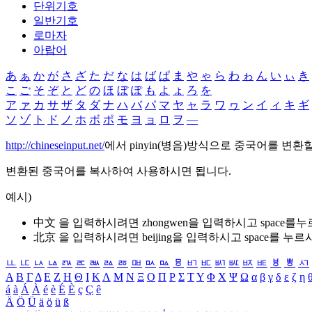
단위기호
일반기호
로마자
아랍어
あ
ぁ
か
が
さ
ざ
た
だ
な
は
ば
ぱ
ま
や
ゃ
ら
わ
ゎ
ん
い
ぃ
き
こ
ご
そ
ぞ
と
ど
の
ほ
ぼ
ぽ
も
よ
ょ
ろ
を
ア
ァ
カ
サ
ザ
タ
ダ
ナ
ハ
バ
パ
マ
ヤ
ャ
ラ
ワ
ヮ
ン
イ
ィ
キ
ギ
ソ
ゾ
ト
ド
ノ
ホ
ボ
ポ
モ
ヨ
ョ
ロ
ヲ
―
http://chineseinput.net/
에서 pinyin(병음)방식으로 중국어를 변환
변환된 중국어를 복사하여 사용하시면 됩니다.
예시)
中文 을 입력하시려면
zhongwen
을 입력하시고 space를
北京 을 입력하시려면
beijing
을 입력하시고 space를 누르
ㅥ
ㅦ
ㅧ
ㅨ
ㅩ
ㅪ
ㅫ
ㅬ
ㅭ
ㅮ
ㅯ
ㅰ
ㅱ
ㅲ
ㅳ
ㅴ
ㅵ
ㅶ
ㅷ
ㅸ
ㅹ
ㅺ
Α
Β
Γ
Δ
Ε
Ζ
Η
Θ
Ι
Κ
Λ
Μ
Ν
Ξ
Ο
Π
Ρ
Σ
Τ
Υ
Φ
Χ
Ψ
Ω
α
β
γ
δ
ε
ζ
η
á
à
Á
À
é
è
É
È
ç
Ç
ê
Ä
Ö
Ü
ä
ö
ü
ß