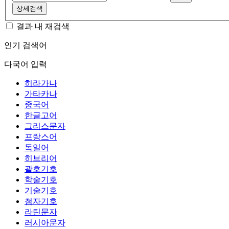
상세검색
결과 내 재검색
인기 검색어
다국어 입력
히라가나
가타카나
중국어
한글고어
그리스문자
프랑스어
독일어
히브리어
괄호기호
학술기호
기술기호
첨자기호
라틴문자
러시아문자