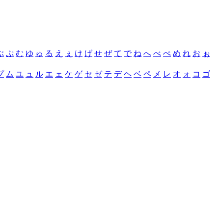
ぶ
ぷ
む
ゆ
ゅ
る
え
ぇ
け
げ
せ
ぜ
て
で
ね
へ
べ
ぺ
め
れ
お
ぉ
プ
ム
ユ
ュ
ル
エ
ェ
ケ
ゲ
セ
ゼ
テ
デ
ヘ
ベ
ペ
メ
レ
オ
ォ
コ
ゴ