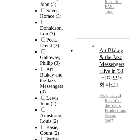
Reedition
John
(3)
BMG
Silver,
1990
Horace
(3)
Donaldson,
Lou
(3)
Peck,
David
(3)
4
Art Blakey
& the Jazz
Galloway,
Phillip
(3)
Messengers
Art
: live in '58
Blakey and
[비디오녹
the Jazz
화자료]
Messengers
(3)
Peck, David
Lewis,
Reelin' in
John
(2)
the Years
Productions
Armstrong,
Naxos
Louis
(2)
2007
Basie,
Count
(2)
Parker,