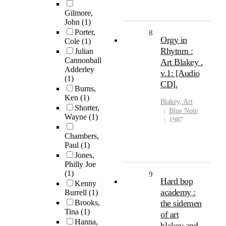
Gilmore,
John
(1)
Porter,
8
Orgy in
Cole
(1)
Rhytnm :
Julian
Cannonball
Art Blakey .
Adderley
v.1: [Audio
(1)
CD].
Burns,
Ken
(1)
Blakey
,
Art
Shorter,
Blue Note
Wayne
(1)
1987
Chambers,
Paul
(1)
Jones,
Philly Joe
(1)
9
Hard bop
Kenny
academy :
Burrell
(1)
Brooks,
the sidemen
Tina
(1)
of art
Hanna,
blakey and