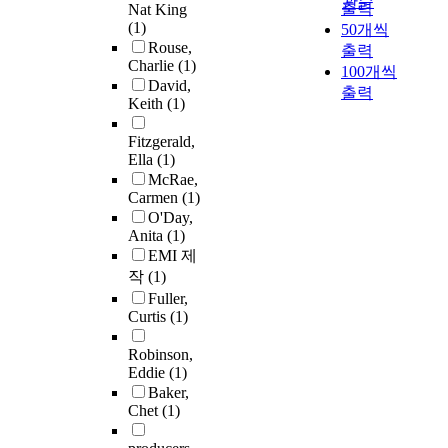
관순
출력
Nat King
(1)
50개씩
Rouse,
출력
Charlie
(1)
100개씩
David,
출력
Keith
(1)
Fitzgerald,
Ella
(1)
McRae,
Carmen
(1)
O'Day,
Anita
(1)
EMI 제
작
(1)
Fuller,
Curtis
(1)
Robinson,
Eddie
(1)
Baker,
Chet
(1)