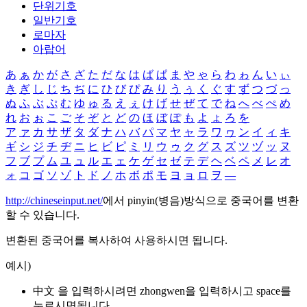
단위기호
일반기호
로마자
아랍어
あ
ぁ
か
が
さ
ざ
た
だ
な
は
ば
ぱ
ま
や
ゃ
ら
わ
ゎ
ん
い
ぃ
き
ぎ
し
じ
ち
ぢ
に
ひ
び
ぴ
み
り
う
ぅ
く
ぐ
す
ず
つ
づ
っ
ぬ
ふ
ぶ
ぷ
む
ゆ
ゅ
る
え
ぇ
け
げ
せ
ぜ
て
で
ね
へ
べ
ぺ
め
れ
お
ぉ
こ
ご
そ
ぞ
と
ど
の
ほ
ぼ
ぽ
も
よ
ょ
ろ
を
ア
ァ
カ
サ
ザ
タ
ダ
ナ
ハ
バ
パ
マ
ヤ
ャ
ラ
ワ
ヮ
ン
イ
ィ
キ
ギ
シ
ジ
チ
ヂ
ニ
ヒ
ビ
ピ
ミ
リ
ウ
ゥ
ク
グ
ス
ズ
ツ
ヅ
ッ
ヌ
フ
ブ
プ
ム
ユ
ュ
ル
エ
ェ
ケ
ゲ
セ
ゼ
テ
デ
ヘ
ベ
ペ
メ
レ
オ
ォ
コ
ゴ
ソ
ゾ
ト
ド
ノ
ホ
ボ
ポ
モ
ヨ
ョ
ロ
ヲ
―
http://chineseinput.net/
에서 pinyin(병음)방식으로 중국어를 변환
할 수 있습니다.
변환된 중국어를 복사하여 사용하시면 됩니다.
예시)
中文 을 입력하시려면
zhongwen
을 입력하시고 space를
누르시면됩니다.