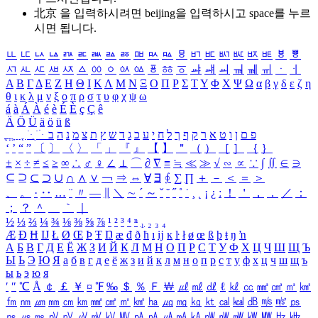
北京 을 입력하시려면
beijing
을 입력하시고 space를 누르
시면 됩니다.
ㅥ
ㅦ
ㅧ
ㅨ
ㅩ
ㅪ
ㅫ
ㅬ
ㅭ
ㅮ
ㅯ
ㅰ
ㅱ
ㅲ
ㅳ
ㅴ
ㅵ
ㅶ
ㅷ
ㅸ
ㅹ
ㅺ
ㅻ
ㅼ
ㅽ
ㅾ
ㅿ
ㆀ
ㆁ
ㆂ
ㆃ
ㆄ
ㆅ
ㆆ
ㆇ
ㆈ
ㆉ
ㆊ
ㆋ
ㆌ
ㆍ
ㆎ
Α
Β
Γ
Δ
Ε
Ζ
Η
Θ
Ι
Κ
Λ
Μ
Ν
Ξ
Ο
Π
Ρ
Σ
Τ
Υ
Φ
Χ
Ψ
Ω
α
β
γ
δ
ε
ζ
η
θ
ι
κ
λ
μ
ν
ξ
ο
π
ρ
σ
τ
υ
φ
χ
ψ
ω
á
à
Á
À
é
è
É
È
ç
Ç
ê
Ä
Ö
Ü
ä
ö
ü
ß
ְ
ֳ
ֲ
ֱ
ָ
ַ
ֵ
ֶ
ִ
ֹ
ּ
ֻ
ׂ
ׁ
ּ
ב
ה
נ
מ
צ
ת
ץ
ש
ד
ג
כ
ע
י
ח
ל
ך
ף
ק
ר
א
ט
ו
ן
ם
פ
‘
’
“
”
〔
〕
〈
〉
「
」
『
』
【
】
＂
（
）
［
］
｛
｝
±
×
÷
≠
≤
≥
∞
∴
♂
♀
∠
⊥
⌒
∂
∇
≡
≒
≪
≫
√
∽
∝
∵
∫
∬
∈
∋
⊆
⊇
⊂
⊃
∪
∩
∧
∨
￢
⇒
⇔
∀
∃
∮
∑
∏
＋
－
＜
＝
＞
、
。
·
‥
…
¨
〃
―
∥
＼
∼
´
～
ˇ
˘
˝
˚
˙
¸
˛
¡
¿
ː
！
＇
，
．
／
：
；
？
＾
＿
｀
｜
½
⅓
⅔
¼
¾
⅛
⅜
⅝
⅞
¹
²
³
⁴
ⁿ
₁
₂
₃
₄
Æ
Ð
Ħ
Ĳ
Ł
Ø
Œ
Þ
Ŧ
Ŋ
æ
đ
ð
ħ
ı
ĳ
ĸ
ŀ
ł
ø
œ
ß
þ
ŧ
ŋ
ŉ
А
Б
В
Г
Д
Е
Ё
Ж
З
И
Й
К
Л
М
Н
О
П
Р
С
Т
У
Ф
Х
Ц
Ч
Ш
Щ
Ъ
Ы
Ь
Э
Ю
Я
а
б
в
г
д
е
ё
ж
з
и
й
к
л
м
н
о
п
р
с
т
у
ф
х
ц
ч
ш
щ
ъ
ы
ь
э
ю
я
′
″
℃
Å
￠
￡
￥
¤
℉
‰
＄
％
Ｆ
￦
㎕
㎖
㎗
ℓ
㎘
㏄
㎣
㎤
㎥
㎦
㎙
㎚
㎛
㎜
㎝
㎞
㎟
㎠
㎡
㎢
㏊
㎍
㎎
㎏
㏏
㎈
㎉
㏈
㎧
㎨
㎰
㎱
㎲
㎳
㎴
㎵
㎶
㎷
㎸
㎹
㎀
㎁
㎂
㎃
㎄
㎺
㎻
㎽
㎾
㎿
㎐
㎑