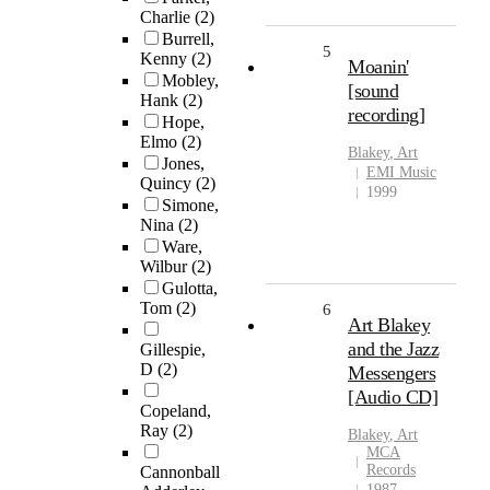
Charlie
(2)
Burrell,
5
Kenny
(2)
Moanin'
Mobley,
[sound
Hank
(2)
recording]
Hope,
Elmo
(2)
Blakey
,
Art
Jones,
EMI Music
Quincy
(2)
1999
Simone,
Nina
(2)
Ware,
Wilbur
(2)
Gulotta,
Tom
(2)
6
Art Blakey
and the Jazz
Gillespie,
D
(2)
Messengers
[Audio CD]
Copeland,
Ray
(2)
Blakey
,
Art
MCA
Records
Cannonball
1987