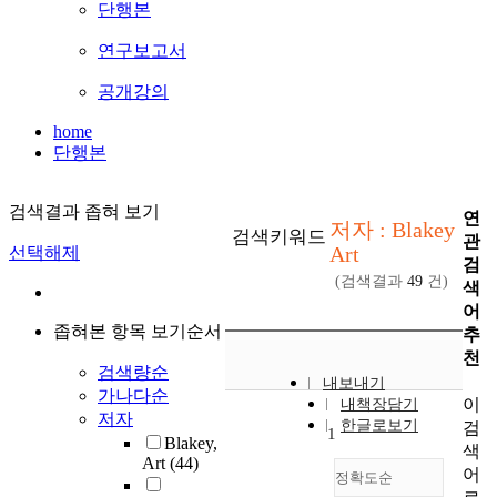
단행본
연구보고서
공개강의
home
단행본
검색결과 좁혀 보기
연
저자 : Blakey
검색키워드
관
Art
선택해제
검
(검색결과
49
건)
색
어
좁혀본 항목 보기순서
추
천
검색량순
내보내기
가나다순
이
내책장담기
저자
한글로보기
검
1
Blakey,
색
Art
(44)
어
정확도순