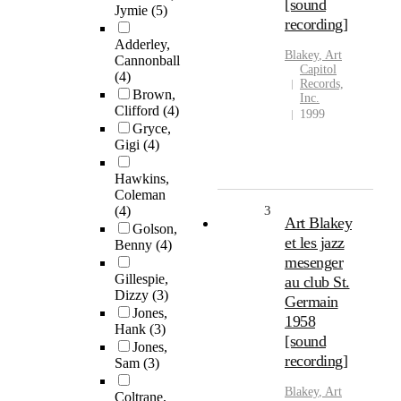
[sound
Jymie
(5)
recording]
Adderley,
Blakey
,
Art
Cannonball
Capitol
(4)
Records,
Brown,
Inc.
Clifford
(4)
1999
Gryce,
Gigi
(4)
Hawkins,
Coleman
(4)
3
Art Blakey
Golson,
et les jazz
Benny
(4)
mesenger
Gillespie,
au club St.
Dizzy
(3)
Germain
Jones,
1958
Hank
(3)
[sound
Jones,
recording]
Sam
(3)
Blakey
,
Art
Coltrane,