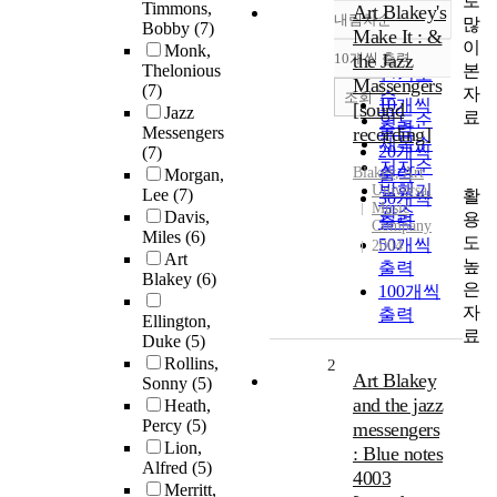
로
Timmons,
Art Blakey's
내림차순
많
정확도
Bobby
(7)
Make It : &
이
Monk,
순
10개씩 출력
the Jazz
내림차순
본
Thelonious
인기도
Massengers
(7)
자
순
조회
10개씩
[sound
Jazz
료
연도순
출력
Messengers
recording]
제목순
20개씩
(7)
저자순
Blakey
,
Art
Morgan,
출력
발행기
Universal
Lee
(7)
활
30개씩
Music
관순
Davis,
용
출력
Company
Miles
(6)
도
50개씩
2004
Art
높
출력
Blakey
(6)
은
100개씩
자
출력
Ellington,
료
Duke
(5)
Rollins,
2
Art Blakey
Sonny
(5)
and the jazz
Heath,
Percy
(5)
messengers
Lion,
: Blue notes
Alfred
(5)
4003
Merritt,