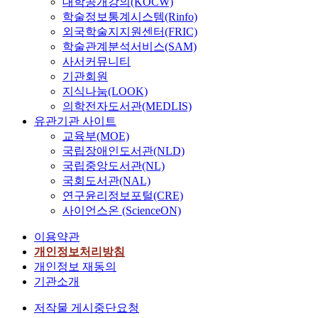
대학공개강의(KOCW)
학술정보통계시스템(Rinfo)
외국학술지지원센터(FRIC)
학술관계분석서비스(SAM)
사서커뮤니티
기관회원
지식나눔(LOOK)
의학전자도서관(MEDLIS)
유관기관 사이트
교육부(MOE)
국립장애인도서관(NLD)
국립중앙도서관(NL)
국회도서관(NAL)
연구윤리정보포털(CRE)
사이언스온 (ScienceON)
이용약관
개인정보처리방침
개인정보 재동의
기관소개
저작물 게시중단요청