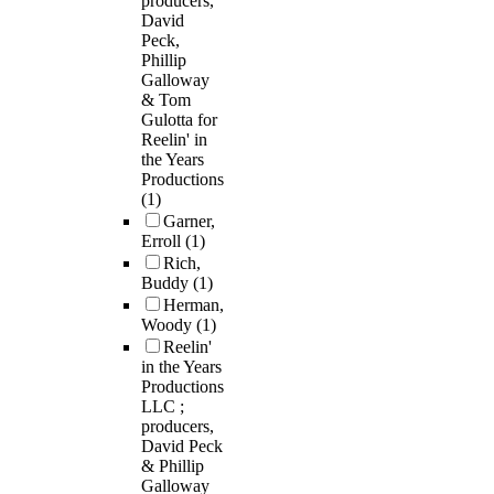
producers,
David
Peck,
Phillip
Galloway
& Tom
Gulotta for
Reelin' in
the Years
Productions
(1)
Garner,
Erroll
(1)
Rich,
Buddy
(1)
Herman,
Woody
(1)
Reelin'
in the Years
Productions
LLC ;
producers,
David Peck
& Phillip
Galloway