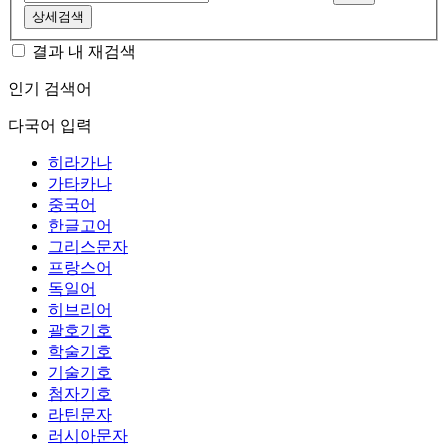
상세검색
결과 내 재검색
인기 검색어
다국어 입력
히라가나
가타카나
중국어
한글고어
그리스문자
프랑스어
독일어
히브리어
괄호기호
학술기호
기술기호
첨자기호
라틴문자
러시아문자