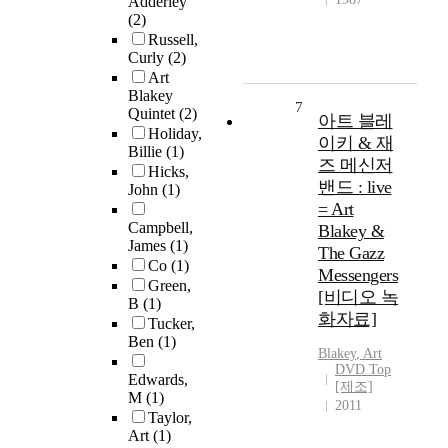
Adderley
(2)
Russell,
Curly
(2)
Art
Blakey
7
Quintet
(2)
아트 블레
Holiday,
이키 & 재
Billie
(1)
즈 메신저
Hicks,
밴드 : live
John
(1)
= Art
Campbell,
Blakey &
James
(1)
The Gazz
Co
(1)
Messengers
Green,
[비디오 녹
B
(1)
화자료]
Tucker,
Ben
(1)
Blakey
,
Art
DVD Top
Edwards,
[제조]
M
(1)
2011
Taylor,
Art
(1)