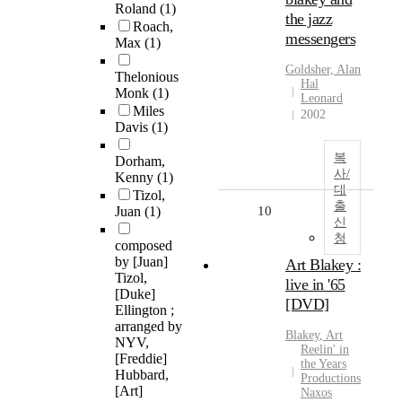
Roland
(1)
the jazz
Roach,
messengers
Max
(1)
Goldsher, Alan
Thelonious
Hal
Monk
(1)
Leonard
Miles
2002
Davis
(1)
복
Dorham,
사/
Kenny
(1)
대
Tizol,
출
Juan
(1)
10
신
청
composed
by [Juan]
Art Blakey :
Tizol,
live in '65
[Duke]
[DVD]
Ellington ;
arranged by
Blakey
,
Art
NYV,
Reelin' in
[Freddie]
the Years
Hubbard,
Productions
[Art]
Naxos