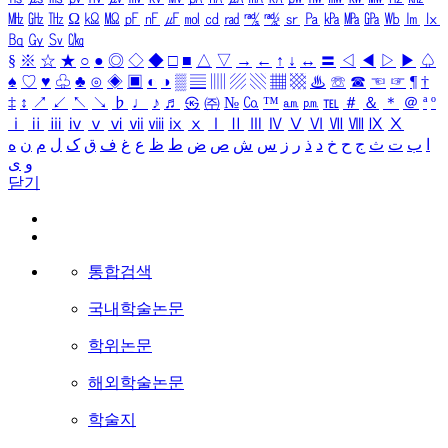
㎒
㎓
㎔
Ω
㏀
㏁
㎊
㎋
㎌
㏖
㏅
㎭
㎮
㎯
㏛
㎩
㎪
㎫
㎬
㏝
㏐
㏓
㏃
㏉
㏜
㏆
§
※
☆
★
○
●
◎
◇
◆
□
■
△
▽
→
←
↑
↓
↔
〓
◁
◀
▷
▶
♤
♠
♡
♥
♧
♣
⊙
◈
▣
◐
◑
▒
▤
▥
▨
▧
▦
▩
♨
☏
☎
☜
☞
¶
†
‡
↕
↗
↙
↖
↘
♭
♩
♪
♬
㉿
㈜
№
㏇
™
㏂
㏘
℡
＃
＆
＊
＠
ª
º
ⅰ
ⅱ
ⅲ
ⅳ
ⅴ
ⅵ
ⅶ
ⅷ
ⅸ
ⅹ
Ⅰ
Ⅱ
Ⅲ
Ⅳ
Ⅴ
Ⅵ
Ⅶ
Ⅷ
Ⅸ
Ⅹ
ا
ب
ت
ث
ج
ح
خ
د
ذ
ر
ز
س
ش
ص
ض
ط
ظ
ع
غ
ف
ق
ک
ل
م
ن
ه
و
ی
닫기
통합검색
국내학술논문
학위논문
해외학술논문
학술지