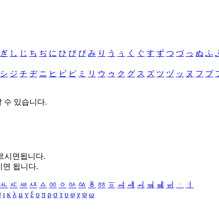
ぎ
し
じ
ち
ぢ
に
ひ
び
ぴ
み
り
う
ぅ
く
ぐ
す
ず
つ
づ
っ
ぬ
ふ
シ
ジ
チ
ヂ
ニ
ヒ
ビ
ピ
ミ
リ
ウ
ゥ
ク
グ
ス
ズ
ツ
ヅ
ッ
ヌ
フ
ブ
할 수 있습니다.
누르시면됩니다.
시면 됩니다.
ㅻ
ㅼ
ㅽ
ㅾ
ㅿ
ㆀ
ㆁ
ㆂ
ㆃ
ㆄ
ㆅ
ㆆ
ㆇ
ㆈ
ㆉ
ㆊ
ㆋ
ㆌ
ㆍ
ㆎ
θ
ι
κ
λ
μ
ν
ξ
ο
π
ρ
σ
τ
υ
φ
χ
ψ
ω