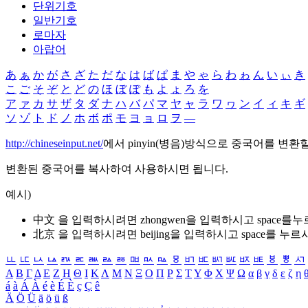
단위기호
일반기호
로마자
아랍어
あ
ぁ
か
が
さ
ざ
た
だ
な
は
ば
ぱ
ま
や
ゃ
ら
わ
ゎ
ん
い
ぃ
き
こ
ご
そ
ぞ
と
ど
の
ほ
ぼ
ぽ
も
よ
ょ
ろ
を
ア
ァ
カ
サ
ザ
タ
ダ
ナ
ハ
バ
パ
マ
ヤ
ャ
ラ
ワ
ヮ
ン
イ
ィ
キ
ギ
ソ
ゾ
ト
ド
ノ
ホ
ボ
ポ
モ
ヨ
ョ
ロ
ヲ
―
http://chineseinput.net/
에서 pinyin(병음)방식으로 중국어를 변환
변환된 중국어를 복사하여 사용하시면 됩니다.
예시)
中文 을 입력하시려면
zhongwen
을 입력하시고 space를
北京 을 입력하시려면
beijing
을 입력하시고 space를 누르
ㅥ
ㅦ
ㅧ
ㅨ
ㅩ
ㅪ
ㅫ
ㅬ
ㅭ
ㅮ
ㅯ
ㅰ
ㅱ
ㅲ
ㅳ
ㅴ
ㅵ
ㅶ
ㅷ
ㅸ
ㅹ
ㅺ
Α
Β
Γ
Δ
Ε
Ζ
Η
Θ
Ι
Κ
Λ
Μ
Ν
Ξ
Ο
Π
Ρ
Σ
Τ
Υ
Φ
Χ
Ψ
Ω
α
β
γ
δ
ε
ζ
η
á
à
Á
À
é
è
É
È
ç
Ç
ê
Ä
Ö
Ü
ä
ö
ü
ß