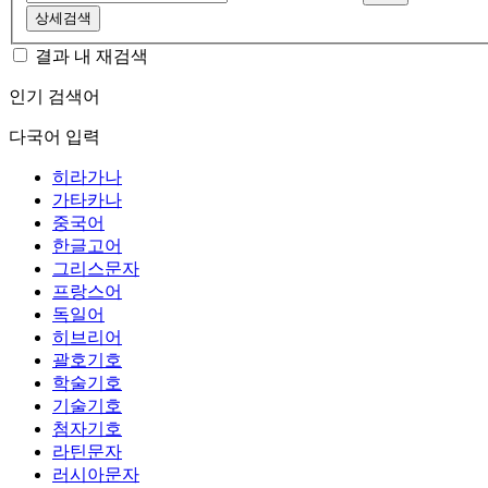
상세검색
결과 내 재검색
인기 검색어
다국어 입력
히라가나
가타카나
중국어
한글고어
그리스문자
프랑스어
독일어
히브리어
괄호기호
학술기호
기술기호
첨자기호
라틴문자
러시아문자