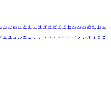
ぶ
ぷ
む
ゆ
ゅ
る
え
ぇ
け
げ
せ
ぜ
て
で
ね
へ
べ
ぺ
め
れ
お
ぉ
プ
ム
ユ
ュ
ル
エ
ェ
ケ
ゲ
セ
ゼ
テ
デ
ヘ
ベ
ペ
メ
レ
オ
ォ
コ
ゴ