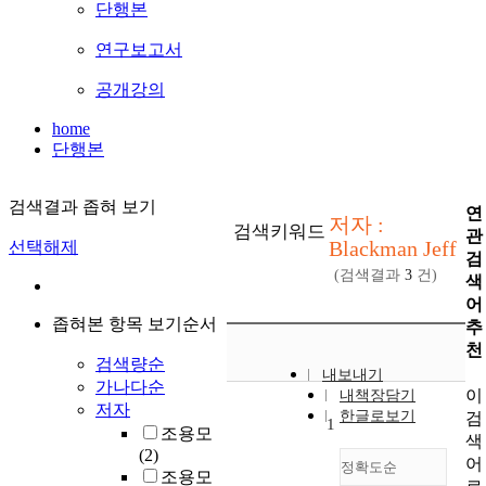
단행본
연구보고서
공개강의
home
단행본
검색결과 좁혀 보기
연
저자 :
검색키워드
관
Blackman Jeff
선택해제
검
(검색결과
3
건)
색
어
좁혀본 항목 보기순서
추
천
검색량순
내보내기
가나다순
이
내책장담기
저자
한글로보기
검
1
조용모
색
(2)
어
정확도순
조용모