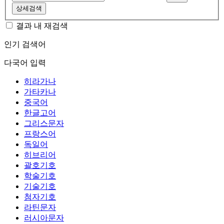
상세검색
결과 내 재검색
인기 검색어
다국어 입력
히라가나
가타카나
중국어
한글고어
그리스문자
프랑스어
독일어
히브리어
괄호기호
학술기호
기술기호
첨자기호
라틴문자
러시아문자