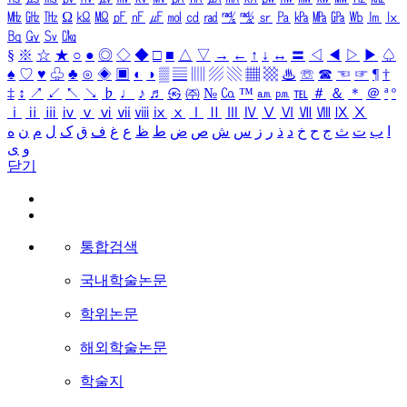
㎒
㎓
㎔
Ω
㏀
㏁
㎊
㎋
㎌
㏖
㏅
㎭
㎮
㎯
㏛
㎩
㎪
㎫
㎬
㏝
㏐
㏓
㏃
㏉
㏜
㏆
§
※
☆
★
○
●
◎
◇
◆
□
■
△
▽
→
←
↑
↓
↔
〓
◁
◀
▷
▶
♤
♠
♡
♥
♧
♣
⊙
◈
▣
◐
◑
▒
▤
▥
▨
▧
▦
▩
♨
☏
☎
☜
☞
¶
†
‡
↕
↗
↙
↖
↘
♭
♩
♪
♬
㉿
㈜
№
㏇
™
㏂
㏘
℡
＃
＆
＊
＠
ª
º
ⅰ
ⅱ
ⅲ
ⅳ
ⅴ
ⅵ
ⅶ
ⅷ
ⅸ
ⅹ
Ⅰ
Ⅱ
Ⅲ
Ⅳ
Ⅴ
Ⅵ
Ⅶ
Ⅷ
Ⅸ
Ⅹ
ا
ب
ت
ث
ج
ح
خ
د
ذ
ر
ز
س
ش
ص
ض
ط
ظ
ع
غ
ف
ق
ک
ل
م
ن
ه
و
ی
닫기
통합검색
국내학술논문
학위논문
해외학술논문
학술지