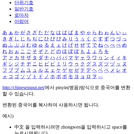
단위기호
일반기호
로마자
아랍어
あ
ぁ
か
が
さ
ざ
た
だ
な
は
ば
ぱ
ま
や
ゃ
ら
わ
ゎ
ん
い
ぃ
き
ぎ
し
じ
ち
ぢ
に
ひ
び
ぴ
み
り
う
ぅ
く
ぐ
す
ず
つ
づ
っ
ぬ
ふ
ぶ
ぷ
む
ゆ
ゅ
る
え
ぇ
け
げ
せ
ぜ
て
で
ね
へ
べ
ぺ
め
れ
お
ぉ
こ
ご
そ
ぞ
と
ど
の
ほ
ぼ
ぽ
も
よ
ょ
ろ
を
ア
ァ
カ
サ
ザ
タ
ダ
ナ
ハ
バ
パ
マ
ヤ
ャ
ラ
ワ
ヮ
ン
イ
ィ
キ
ギ
シ
ジ
チ
ヂ
ニ
ヒ
ビ
ピ
ミ
リ
ウ
ゥ
ク
グ
ス
ズ
ツ
ヅ
ッ
ヌ
フ
ブ
プ
ム
ユ
ュ
ル
エ
ェ
ケ
ゲ
セ
ゼ
テ
デ
ヘ
ベ
ペ
メ
レ
オ
ォ
コ
ゴ
ソ
ゾ
ト
ド
ノ
ホ
ボ
ポ
モ
ヨ
ョ
ロ
ヲ
―
http://chineseinput.net/
에서 pinyin(병음)방식으로 중국어를 변환
할 수 있습니다.
변환된 중국어를 복사하여 사용하시면 됩니다.
예시)
中文 을 입력하시려면
zhongwen
을 입력하시고 space를
누르시면됩니다.