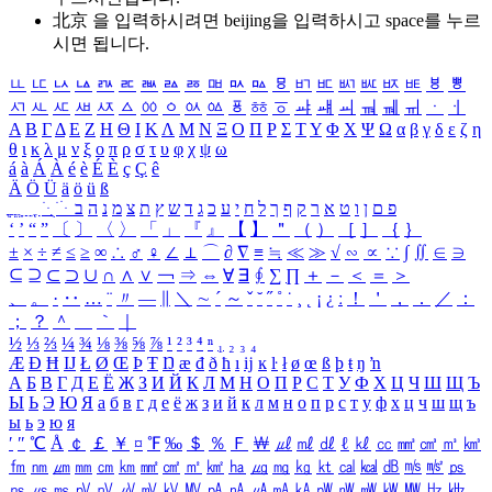
北京 을 입력하시려면
beijing
을 입력하시고 space를 누르
시면 됩니다.
ㅥ
ㅦ
ㅧ
ㅨ
ㅩ
ㅪ
ㅫ
ㅬ
ㅭ
ㅮ
ㅯ
ㅰ
ㅱ
ㅲ
ㅳ
ㅴ
ㅵ
ㅶ
ㅷ
ㅸ
ㅹ
ㅺ
ㅻ
ㅼ
ㅽ
ㅾ
ㅿ
ㆀ
ㆁ
ㆂ
ㆃ
ㆄ
ㆅ
ㆆ
ㆇ
ㆈ
ㆉ
ㆊ
ㆋ
ㆌ
ㆍ
ㆎ
Α
Β
Γ
Δ
Ε
Ζ
Η
Θ
Ι
Κ
Λ
Μ
Ν
Ξ
Ο
Π
Ρ
Σ
Τ
Υ
Φ
Χ
Ψ
Ω
α
β
γ
δ
ε
ζ
η
θ
ι
κ
λ
μ
ν
ξ
ο
π
ρ
σ
τ
υ
φ
χ
ψ
ω
á
à
Á
À
é
è
É
È
ç
Ç
ê
Ä
Ö
Ü
ä
ö
ü
ß
ְ
ֳ
ֲ
ֱ
ָ
ַ
ֵ
ֶ
ִ
ֹ
ּ
ֻ
ׂ
ׁ
ּ
ב
ה
נ
מ
צ
ת
ץ
ש
ד
ג
כ
ע
י
ח
ל
ך
ף
ק
ר
א
ט
ו
ן
ם
פ
‘
’
“
”
〔
〕
〈
〉
「
」
『
』
【
】
＂
（
）
［
］
｛
｝
±
×
÷
≠
≤
≥
∞
∴
♂
♀
∠
⊥
⌒
∂
∇
≡
≒
≪
≫
√
∽
∝
∵
∫
∬
∈
∋
⊆
⊇
⊂
⊃
∪
∩
∧
∨
￢
⇒
⇔
∀
∃
∮
∑
∏
＋
－
＜
＝
＞
、
。
·
‥
…
¨
〃
―
∥
＼
∼
´
～
ˇ
˘
˝
˚
˙
¸
˛
¡
¿
ː
！
＇
，
．
／
：
；
？
＾
＿
｀
｜
½
⅓
⅔
¼
¾
⅛
⅜
⅝
⅞
¹
²
³
⁴
ⁿ
₁
₂
₃
₄
Æ
Ð
Ħ
Ĳ
Ł
Ø
Œ
Þ
Ŧ
Ŋ
æ
đ
ð
ħ
ı
ĳ
ĸ
ŀ
ł
ø
œ
ß
þ
ŧ
ŋ
ŉ
А
Б
В
Г
Д
Е
Ё
Ж
З
И
Й
К
Л
М
Н
О
П
Р
С
Т
У
Ф
Х
Ц
Ч
Ш
Щ
Ъ
Ы
Ь
Э
Ю
Я
а
б
в
г
д
е
ё
ж
з
и
й
к
л
м
н
о
п
р
с
т
у
ф
х
ц
ч
ш
щ
ъ
ы
ь
э
ю
я
′
″
℃
Å
￠
￡
￥
¤
℉
‰
＄
％
Ｆ
￦
㎕
㎖
㎗
ℓ
㎘
㏄
㎣
㎤
㎥
㎦
㎙
㎚
㎛
㎜
㎝
㎞
㎟
㎠
㎡
㎢
㏊
㎍
㎎
㎏
㏏
㎈
㎉
㏈
㎧
㎨
㎰
㎱
㎲
㎳
㎴
㎵
㎶
㎷
㎸
㎹
㎀
㎁
㎂
㎃
㎄
㎺
㎻
㎽
㎾
㎿
㎐
㎑