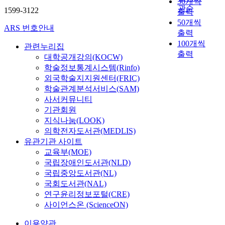
30개씩
관순
1599-3122
출력
50개씩
ARS 번호안내
출력
100개씩
관련누리집
출력
대학공개강의(KOCW)
학술정보통계시스템(Rinfo)
외국학술지지원센터(FRIC)
학술관계분석서비스(SAM)
사서커뮤니티
기관회원
지식나눔(LOOK)
의학전자도서관(MEDLIS)
유관기관 사이트
교육부(MOE)
국립장애인도서관(NLD)
국립중앙도서관(NL)
국회도서관(NAL)
연구윤리정보포털(CRE)
사이언스온 (ScienceON)
이용약관