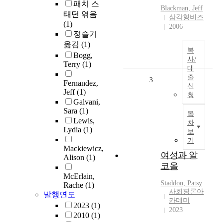
패치 스
Blackman
,
Jeff
태던 엮음
삼각형비즈
(1)
2006
정슬기
옮김
(1)
복
Bogg,
사/
Terry
(1)
대
출
3
Fernandez,
신
Jeff
(1)
청
Galvani,
Sara
(1)
목
Lewis,
차
Lydia
(1)
보
기
Mackiewicz,
여성과 알
Alison
(1)
코올
McErlain,
Staddon, Patsy
Rache
(1)
사회평론아
발행연도
카데미
2023
(1)
2023
2010
(1)