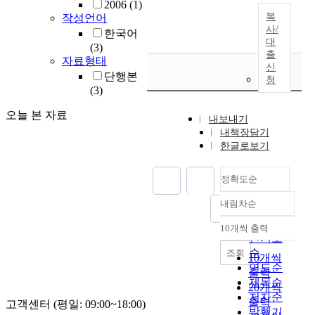
2006
(1)
복
작성언어
사/
한국어
대
(3)
출
자료형태
신
단행본
청
(3)
오늘 본 자료
내보내기
내책장담기
한글로보기
정확도순
내림차순
정확도
순
10개씩 출력
내림차순
인기도
순
조회
10개씩
연도순
출력
제목순
20개씩
저자순
출력
고객센터 (평일: 09:00~18:00)
발행기