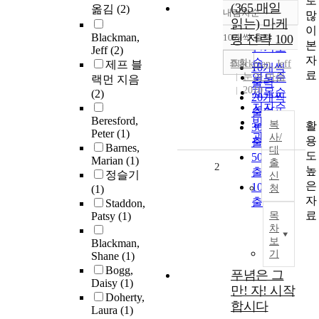
로
(365 매일
옮김
(2)
내림차순
많
정확도
읽는) 마케
이
순
Blackman,
10개씩 출력
팅 전략 100
내림차순
본
인기도
Jeff
(2)
자
순
조회
제프 블
Blackman
,
Jeff
10개씩
료
눈과 마음
연도순
랙먼 지음
출력
2010
제목순
(2)
20개씩
저자순
출력
Beresford,
발행기
복
활
30개씩
Peter
(1)
관순
사/
용
출력
Barnes,
대
도
50개씩
Marian
(1)
출
2
높
출력
정슬기
신
은
100개씩
(1)
청
자
출력
Staddon,
료
Patsy
(1)
목
차
보
Blackman,
기
Shane
(1)
Bogg,
푸념은 그
Daisy
(1)
만! 자! 시작
Doherty,
합시다
Laura
(1)