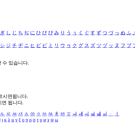
ぎ
し
じ
ち
ぢ
に
ひ
び
ぴ
み
り
う
ぅ
く
ぐ
す
ず
つ
づ
っ
ぬ
ふ
シ
ジ
チ
ヂ
ニ
ヒ
ビ
ピ
ミ
リ
ウ
ゥ
ク
グ
ス
ズ
ツ
ヅ
ッ
ヌ
フ
ブ
할 수 있습니다.
누르시면됩니다.
시면 됩니다.
ㅻ
ㅼ
ㅽ
ㅾ
ㅿ
ㆀ
ㆁ
ㆂ
ㆃ
ㆄ
ㆅ
ㆆ
ㆇ
ㆈ
ㆉ
ㆊ
ㆋ
ㆌ
ㆍ
ㆎ
θ
ι
κ
λ
μ
ν
ξ
ο
π
ρ
σ
τ
υ
φ
χ
ψ
ω