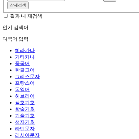
상세검색
결과 내 재검색
인기 검색어
다국어 입력
히라가나
가타카나
중국어
한글고어
그리스문자
프랑스어
독일어
히브리어
괄호기호
학술기호
기술기호
첨자기호
라틴문자
러시아문자