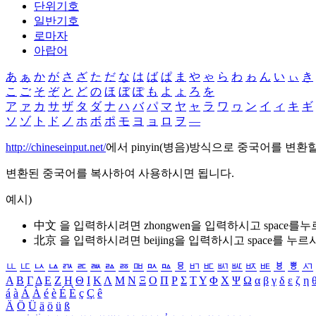
단위기호
일반기호
로마자
아랍어
あ
ぁ
か
が
さ
ざ
た
だ
な
は
ば
ぱ
ま
や
ゃ
ら
わ
ゎ
ん
い
ぃ
き
こ
ご
そ
ぞ
と
ど
の
ほ
ぼ
ぽ
も
よ
ょ
ろ
を
ア
ァ
カ
サ
ザ
タ
ダ
ナ
ハ
バ
パ
マ
ヤ
ャ
ラ
ワ
ヮ
ン
イ
ィ
キ
ギ
ソ
ゾ
ト
ド
ノ
ホ
ボ
ポ
モ
ヨ
ョ
ロ
ヲ
―
http://chineseinput.net/
에서 pinyin(병음)방식으로 중국어를 변환
변환된 중국어를 복사하여 사용하시면 됩니다.
예시)
中文 을 입력하시려면
zhongwen
을 입력하시고 space를
北京 을 입력하시려면
beijing
을 입력하시고 space를 누르
ㅥ
ㅦ
ㅧ
ㅨ
ㅩ
ㅪ
ㅫ
ㅬ
ㅭ
ㅮ
ㅯ
ㅰ
ㅱ
ㅲ
ㅳ
ㅴ
ㅵ
ㅶ
ㅷ
ㅸ
ㅹ
ㅺ
Α
Β
Γ
Δ
Ε
Ζ
Η
Θ
Ι
Κ
Λ
Μ
Ν
Ξ
Ο
Π
Ρ
Σ
Τ
Υ
Φ
Χ
Ψ
Ω
α
β
γ
δ
ε
ζ
η
á
à
Á
À
é
è
É
È
ç
Ç
ê
Ä
Ö
Ü
ä
ö
ü
ß