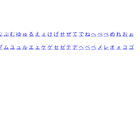
ぶ
ぷ
む
ゆ
ゅ
る
え
ぇ
け
げ
せ
ぜ
て
で
ね
へ
べ
ぺ
め
れ
お
ぉ
プ
ム
ユ
ュ
ル
エ
ェ
ケ
ゲ
セ
ゼ
テ
デ
ヘ
ベ
ペ
メ
レ
オ
ォ
コ
ゴ