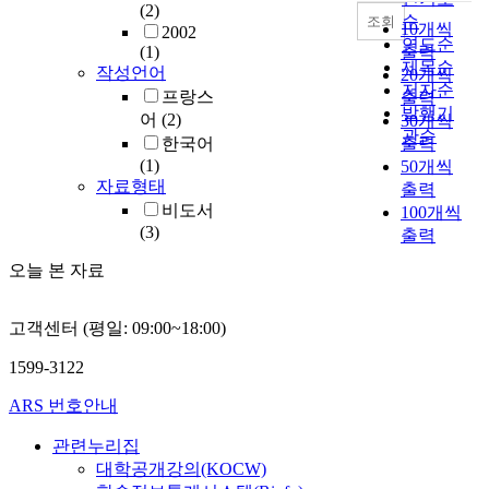
(2)
순
조회
10개씩
2002
연도순
(1)
출력
제목순
작성언어
20개씩
저자순
프랑스
출력
발행기
어
(2)
30개씩
관순
한국어
출력
(1)
50개씩
자료형태
출력
비도서
100개씩
(3)
출력
오늘 본 자료
고객센터 (평일: 09:00~18:00)
1599-3122
ARS 번호안내
관련누리집
대학공개강의(KOCW)