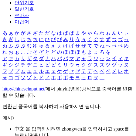
단위기호
일반기호
로마자
아랍어
あ
ぁ
か
が
さ
ざ
た
だ
な
は
ば
ぱ
ま
や
ゃ
ら
わ
ゎ
ん
い
ぃ
き
ぎ
し
じ
ち
ぢ
に
ひ
び
ぴ
み
り
う
ぅ
く
ぐ
す
ず
つ
づ
っ
ぬ
ふ
ぶ
ぷ
む
ゆ
ゅ
る
え
ぇ
け
げ
せ
ぜ
て
で
ね
へ
べ
ぺ
め
れ
お
ぉ
こ
ご
そ
ぞ
と
ど
の
ほ
ぼ
ぽ
も
よ
ょ
ろ
を
ア
ァ
カ
サ
ザ
タ
ダ
ナ
ハ
バ
パ
マ
ヤ
ャ
ラ
ワ
ヮ
ン
イ
ィ
キ
ギ
シ
ジ
チ
ヂ
ニ
ヒ
ビ
ピ
ミ
リ
ウ
ゥ
ク
グ
ス
ズ
ツ
ヅ
ッ
ヌ
フ
ブ
プ
ム
ユ
ュ
ル
エ
ェ
ケ
ゲ
セ
ゼ
テ
デ
ヘ
ベ
ペ
メ
レ
オ
ォ
コ
ゴ
ソ
ゾ
ト
ド
ノ
ホ
ボ
ポ
モ
ヨ
ョ
ロ
ヲ
―
http://chineseinput.net/
에서 pinyin(병음)방식으로 중국어를 변환
할 수 있습니다.
변환된 중국어를 복사하여 사용하시면 됩니다.
예시)
中文 을 입력하시려면
zhongwen
을 입력하시고 space를
누르시면됩니다.