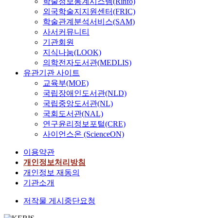
학술정보통계시스템(Rinfo)
외국학술지지원센터(FRIC)
학술관계분석서비스(SAM)
사서커뮤니티
기관회원
지식나눔(LOOK)
의학전자도서관(MEDLIS)
유관기관 사이트
교육부(MOE)
국립장애인도서관(NLD)
국립중앙도서관(NL)
국회도서관(NAL)
연구윤리정보포털(CRE)
사이언스온 (ScienceON)
이용약관
개인정보처리방침
개인정보 재동의
기관소개
저작물 게시중단요청