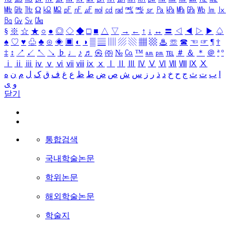
㎒
㎓
㎔
Ω
㏀
㏁
㎊
㎋
㎌
㏖
㏅
㎭
㎮
㎯
㏛
㎩
㎪
㎫
㎬
㏝
㏐
㏓
㏃
㏉
㏜
㏆
§
※
☆
★
○
●
◎
◇
◆
□
■
△
▽
→
←
↑
↓
↔
〓
◁
◀
▷
▶
♤
♠
♡
♥
♧
♣
⊙
◈
▣
◐
◑
▒
▤
▥
▨
▧
▦
▩
♨
☏
☎
☜
☞
¶
†
‡
↕
↗
↙
↖
↘
♭
♩
♪
♬
㉿
㈜
№
㏇
™
㏂
㏘
℡
＃
＆
＊
＠
ª
º
ⅰ
ⅱ
ⅲ
ⅳ
ⅴ
ⅵ
ⅶ
ⅷ
ⅸ
ⅹ
Ⅰ
Ⅱ
Ⅲ
Ⅳ
Ⅴ
Ⅵ
Ⅶ
Ⅷ
Ⅸ
Ⅹ
ا
ب
ت
ث
ج
ح
خ
د
ذ
ر
ز
س
ش
ص
ض
ط
ظ
ع
غ
ف
ق
ک
ل
م
ن
ه
و
ی
닫기
통합검색
국내학술논문
학위논문
해외학술논문
학술지