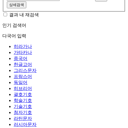
상세검색
결과 내 재검색
인기 검색어
다국어 입력
히라가나
가타카나
중국어
한글고어
그리스문자
프랑스어
독일어
히브리어
괄호기호
학술기호
기술기호
첨자기호
라틴문자
러시아문자