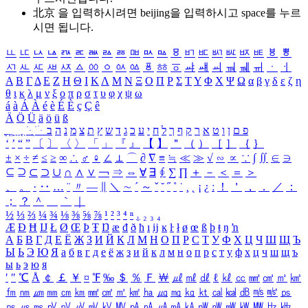
北京 을 입력하시려면
beijing
을 입력하시고 space를 누르
시면 됩니다.
ㅥ
ㅦ
ㅧ
ㅨ
ㅩ
ㅪ
ㅫ
ㅬ
ㅭ
ㅮ
ㅯ
ㅰ
ㅱ
ㅲ
ㅳ
ㅴ
ㅵ
ㅶ
ㅷ
ㅸ
ㅹ
ㅺ
ㅻ
ㅼ
ㅽ
ㅾ
ㅿ
ㆀ
ㆁ
ㆂ
ㆃ
ㆄ
ㆅ
ㆆ
ㆇ
ㆈ
ㆉ
ㆊ
ㆋ
ㆌ
ㆍ
ㆎ
Α
Β
Γ
Δ
Ε
Ζ
Η
Θ
Ι
Κ
Λ
Μ
Ν
Ξ
Ο
Π
Ρ
Σ
Τ
Υ
Φ
Χ
Ψ
Ω
α
β
γ
δ
ε
ζ
η
θ
ι
κ
λ
μ
ν
ξ
ο
π
ρ
σ
τ
υ
φ
χ
ψ
ω
á
à
Á
À
é
è
É
È
ç
Ç
ê
Ä
Ö
Ü
ä
ö
ü
ß
ְ
ֳ
ֲ
ֱ
ָ
ַ
ֵ
ֶ
ִ
ֹ
ּ
ֻ
ׂ
ׁ
ּ
ב
ה
נ
מ
צ
ת
ץ
ש
ד
ג
כ
ע
י
ח
ל
ך
ף
ק
ר
א
ט
ו
ן
ם
פ
‘
’
“
”
〔
〕
〈
〉
「
」
『
』
【
】
＂
（
）
［
］
｛
｝
±
×
÷
≠
≤
≥
∞
∴
♂
♀
∠
⊥
⌒
∂
∇
≡
≒
≪
≫
√
∽
∝
∵
∫
∬
∈
∋
⊆
⊇
⊂
⊃
∪
∩
∧
∨
￢
⇒
⇔
∀
∃
∮
∑
∏
＋
－
＜
＝
＞
、
。
·
‥
…
¨
〃
―
∥
＼
∼
´
～
ˇ
˘
˝
˚
˙
¸
˛
¡
¿
ː
！
＇
，
．
／
：
；
？
＾
＿
｀
｜
½
⅓
⅔
¼
¾
⅛
⅜
⅝
⅞
¹
²
³
⁴
ⁿ
₁
₂
₃
₄
Æ
Ð
Ħ
Ĳ
Ł
Ø
Œ
Þ
Ŧ
Ŋ
æ
đ
ð
ħ
ı
ĳ
ĸ
ŀ
ł
ø
œ
ß
þ
ŧ
ŋ
ŉ
А
Б
В
Г
Д
Е
Ё
Ж
З
И
Й
К
Л
М
Н
О
П
Р
С
Т
У
Ф
Х
Ц
Ч
Ш
Щ
Ъ
Ы
Ь
Э
Ю
Я
а
б
в
г
д
е
ё
ж
з
и
й
к
л
м
н
о
п
р
с
т
у
ф
х
ц
ч
ш
щ
ъ
ы
ь
э
ю
я
′
″
℃
Å
￠
￡
￥
¤
℉
‰
＄
％
Ｆ
￦
㎕
㎖
㎗
ℓ
㎘
㏄
㎣
㎤
㎥
㎦
㎙
㎚
㎛
㎜
㎝
㎞
㎟
㎠
㎡
㎢
㏊
㎍
㎎
㎏
㏏
㎈
㎉
㏈
㎧
㎨
㎰
㎱
㎲
㎳
㎴
㎵
㎶
㎷
㎸
㎹
㎀
㎁
㎂
㎃
㎄
㎺
㎻
㎽
㎾
㎿
㎐
㎑