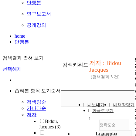
단행본
연구보고서
공개강의
home
단행본
검색결과 좁혀 보기
저자 : Bidou
검색키워드
Jacques
선택해제
(검색결과
3
건)
좁혀본 항목 보기순서
검색량순
내보내기
내책장담기
가나다순
한글로보기
저자
1
Bidou,
정확도순
Jacques
(3)
Lumumba
내림차순