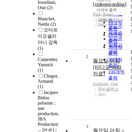
정확도
Iosseliani,
[videorecording]
Otar
(2)
순
10개씩 출력
내림차순
인기도
Peck, Raoul
Blanchet,
Zeitgeist Films
순
조회
10개씩
Narda
(2)
2002
연도순
출력
오타르
제목순
20개씩
이오셀리
저자순
출력
아니 감독
발행기
30개씩
(1)
관순
출력
2
Carpentier,
50개씩
월요일 아침
Yannick
출력
[비디오 녹화
(1)
100개씩
자료]
Chagot,
출력
Armand
Iosseliani, Otar
(1)
무비플렉스
Jacques
2012
Bidou
présente ;
une
production,
JBA
Production
3
... [et al.] ;
월요일 아침 =