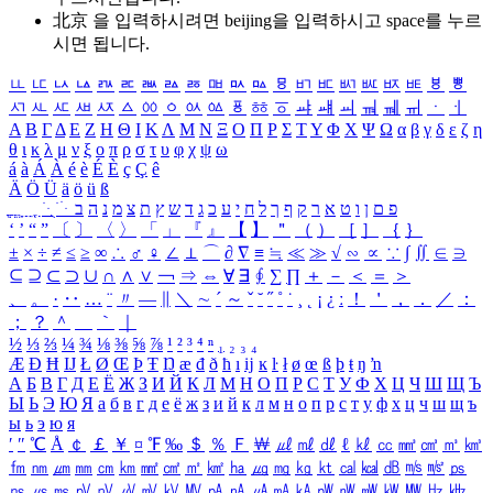
北京 을 입력하시려면
beijing
을 입력하시고 space를 누르
시면 됩니다.
ㅥ
ㅦ
ㅧ
ㅨ
ㅩ
ㅪ
ㅫ
ㅬ
ㅭ
ㅮ
ㅯ
ㅰ
ㅱ
ㅲ
ㅳ
ㅴ
ㅵ
ㅶ
ㅷ
ㅸ
ㅹ
ㅺ
ㅻ
ㅼ
ㅽ
ㅾ
ㅿ
ㆀ
ㆁ
ㆂ
ㆃ
ㆄ
ㆅ
ㆆ
ㆇ
ㆈ
ㆉ
ㆊ
ㆋ
ㆌ
ㆍ
ㆎ
Α
Β
Γ
Δ
Ε
Ζ
Η
Θ
Ι
Κ
Λ
Μ
Ν
Ξ
Ο
Π
Ρ
Σ
Τ
Υ
Φ
Χ
Ψ
Ω
α
β
γ
δ
ε
ζ
η
θ
ι
κ
λ
μ
ν
ξ
ο
π
ρ
σ
τ
υ
φ
χ
ψ
ω
á
à
Á
À
é
è
É
È
ç
Ç
ê
Ä
Ö
Ü
ä
ö
ü
ß
ְ
ֳ
ֲ
ֱ
ָ
ַ
ֵ
ֶ
ִ
ֹ
ּ
ֻ
ׂ
ׁ
ּ
ב
ה
נ
מ
צ
ת
ץ
ש
ד
ג
כ
ע
י
ח
ל
ך
ף
ק
ר
א
ט
ו
ן
ם
פ
‘
’
“
”
〔
〕
〈
〉
「
」
『
』
【
】
＂
（
）
［
］
｛
｝
±
×
÷
≠
≤
≥
∞
∴
♂
♀
∠
⊥
⌒
∂
∇
≡
≒
≪
≫
√
∽
∝
∵
∫
∬
∈
∋
⊆
⊇
⊂
⊃
∪
∩
∧
∨
￢
⇒
⇔
∀
∃
∮
∑
∏
＋
－
＜
＝
＞
、
。
·
‥
…
¨
〃
―
∥
＼
∼
´
～
ˇ
˘
˝
˚
˙
¸
˛
¡
¿
ː
！
＇
，
．
／
：
；
？
＾
＿
｀
｜
½
⅓
⅔
¼
¾
⅛
⅜
⅝
⅞
¹
²
³
⁴
ⁿ
₁
₂
₃
₄
Æ
Ð
Ħ
Ĳ
Ł
Ø
Œ
Þ
Ŧ
Ŋ
æ
đ
ð
ħ
ı
ĳ
ĸ
ŀ
ł
ø
œ
ß
þ
ŧ
ŋ
ŉ
А
Б
В
Г
Д
Е
Ё
Ж
З
И
Й
К
Л
М
Н
О
П
Р
С
Т
У
Ф
Х
Ц
Ч
Ш
Щ
Ъ
Ы
Ь
Э
Ю
Я
а
б
в
г
д
е
ё
ж
з
и
й
к
л
м
н
о
п
р
с
т
у
ф
х
ц
ч
ш
щ
ъ
ы
ь
э
ю
я
′
″
℃
Å
￠
￡
￥
¤
℉
‰
＄
％
Ｆ
￦
㎕
㎖
㎗
ℓ
㎘
㏄
㎣
㎤
㎥
㎦
㎙
㎚
㎛
㎜
㎝
㎞
㎟
㎠
㎡
㎢
㏊
㎍
㎎
㎏
㏏
㎈
㎉
㏈
㎧
㎨
㎰
㎱
㎲
㎳
㎴
㎵
㎶
㎷
㎸
㎹
㎀
㎁
㎂
㎃
㎄
㎺
㎻
㎽
㎾
㎿
㎐
㎑