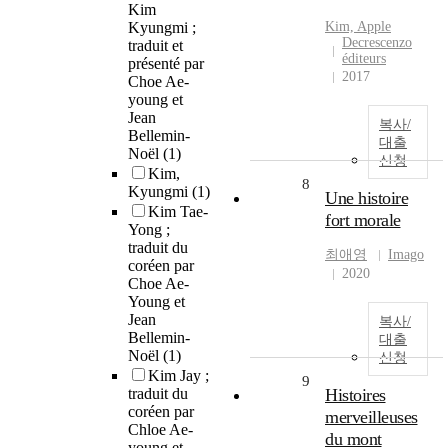
Kim
Kyungmi ;
Kim, Apple
Decrescenzo
traduit et
éditeurs
présenté par
2017
Choe Ae-
young et
Jean
복사/
Bellemin-
대출
Noël
(1)
신청
Kim,
8
Kyungmi
(1)
Une histoire
Kim Tae-
fort morale
Yong ;
traduit du
최애영
Imago
coréen par
2020
Choe Ae-
Young et
Jean
복사/
Bellemin-
대출
Noël
(1)
신청
Kim Jay ;
9
traduit du
Histoires
coréen par
merveilleuses
Chloe Ae-
du mont
young et