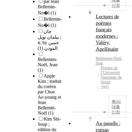
대출
par Jean
신청
Bellemin-
6
No�l
(1)
Lectures de
Bellemin-
poèmes
No�l
(1)
français
جان
modernes :
بيلمان نويل ;
Valéry,
tr. by حسن
(1)
المودن
Apollinaire
Bellemim-
Noël
,
Bellemim-
Jean
Noël, Jean
Presses de
(1)
l'Université
Apple
Nationale de
Kim ; traduit
Séoul
du coréen
2005
par Choe
Ae-young et
복사/
Jean
대출
Bellemin-
신청
Noël
(1)
Kim Shi-
7
Au paradis :
Seup ;
roman
edition du