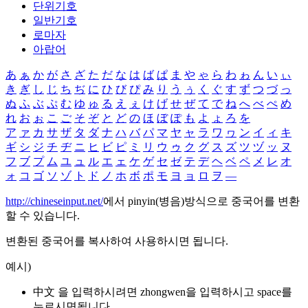
단위기호
일반기호
로마자
아랍어
あ
ぁ
か
が
さ
ざ
た
だ
な
は
ば
ぱ
ま
や
ゃ
ら
わ
ゎ
ん
い
ぃ
き
ぎ
し
じ
ち
ぢ
に
ひ
び
ぴ
み
り
う
ぅ
く
ぐ
す
ず
つ
づ
っ
ぬ
ふ
ぶ
ぷ
む
ゆ
ゅ
る
え
ぇ
け
げ
せ
ぜ
て
で
ね
へ
べ
ぺ
め
れ
お
ぉ
こ
ご
そ
ぞ
と
ど
の
ほ
ぼ
ぽ
も
よ
ょ
ろ
を
ア
ァ
カ
サ
ザ
タ
ダ
ナ
ハ
バ
パ
マ
ヤ
ャ
ラ
ワ
ヮ
ン
イ
ィ
キ
ギ
シ
ジ
チ
ヂ
ニ
ヒ
ビ
ピ
ミ
リ
ウ
ゥ
ク
グ
ス
ズ
ツ
ヅ
ッ
ヌ
フ
ブ
プ
ム
ユ
ュ
ル
エ
ェ
ケ
ゲ
セ
ゼ
テ
デ
ヘ
ベ
ペ
メ
レ
オ
ォ
コ
ゴ
ソ
ゾ
ト
ド
ノ
ホ
ボ
ポ
モ
ヨ
ョ
ロ
ヲ
―
http://chineseinput.net/
에서 pinyin(병음)방식으로 중국어를 변환
할 수 있습니다.
변환된 중국어를 복사하여 사용하시면 됩니다.
예시)
中文 을 입력하시려면
zhongwen
을 입력하시고 space를
누르시면됩니다.