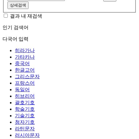
상세검색
결과 내 재검색
인기 검색어
다국어 입력
히라가나
가타카나
중국어
한글고어
그리스문자
프랑스어
독일어
히브리어
괄호기호
학술기호
기술기호
첨자기호
라틴문자
러시아문자