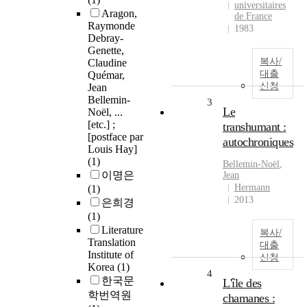
universitaires
Aragon,
de France
Raymonde
1983
Debray-
Genette,
복사/
Claudine
대출
Quémar,
신청
Jean
Bellemin-
3
Le
Noël, ...
[etc.] ;
transhumant :
[postface par
autochroniques
Louis Hay]
(1)
Bellemin-Noël
,
이명은
Jean
Hermann
(1)
2013
은희경
(1)
Literature
복사/
Translation
대출
Institute of
신청
Korea
(1)
4
한국문
L'île des
학번역원
chamanes :