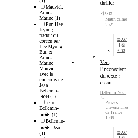
(1)
thriller
Mauviel,
Anne-
김재희
Marine
(1)
Matin calme
Eun Hee-
2021
Kyung ;
traduit du
복사/
coréen par
대출
Lee Myung-
신청
Eun et
Anne-
5
Vers
Marine
Mauviel
l'inconscient
avec le
du texte :
concours de
essais
Jean
Bellemin-
Bellemin-Noël
,
Noël
(1)
Jean
Jean
Presses
universitaires
Bellemin-
de France
no�l
(1)
1996
Bellemin-
no�l, Jean
복사/
(1)