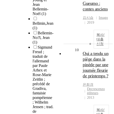
Gueumo :
Jean
contes anciens
Bellemin-
Noël
(1)
김시습
Imago
2019
Bellmin,Jean
(1)
Bellemin-
복사/
No?l, Jean
대출
(1)
신청
Sigmund
10
Freud ;
Qui a tendu un
traduit de
piège dans la
l'allemand
pinède par une
par Paule
journée fleurie
Arhex et
Rose-Marie
de printemps ?
Zeitlin ;
précédé de
은희경
Gradiva,
Decrescenzo
fantaisie
éditeurs
pompéienne
2013
; Wilhelm
Jensen ; trad.
복사/
de