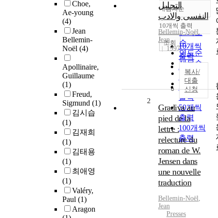
Choe,
التحليل
내림차순
정확도
Ae-young
النفسى والادب
(4)
순
10개씩 출력
내림차순
Jean
Bellemin-Noël
인기도
,
Bellemin-
Jean
순
조회
10개씩
Noël
(4)
1997
연도순
출력
제목순
20개씩
Apollinaire,
복사/
저자순
Guillaume
출력
대출
발행기
(1)
30개씩
신청
관순
Freud,
출력
2
Sigmund
(1)
Gradiva au
50개씩
김시습
pied de la
출력
(1)
100개씩
lettre :
김재희
출력
relecture du
(1)
roman de W.
김태용
Jensen dans
(1)
최애영
une nouvelle
(1)
traduction
Valéry,
Bellemin-Noël
,
Paul
(1)
Jean
Aragon
Presses
(1)