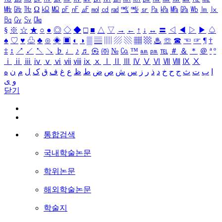
㎒
㎓
㎔
Ω
㏀
㏁
㎊
㎋
㎌
㏖
㏅
㎭
㎮
㎯
㏛
㎩
㎪
㎫
㎬
㏝
㏐
㏓
㏃
㏉
㏜
㏆
§
※
☆
★
○
●
◎
◇
◆
□
■
△
▽
→
←
↑
↓
↔
〓
◁
◀
▷
▶
♤
♠
♡
♥
♧
♣
⊙
◈
▣
◐
◑
▒
▤
▥
▨
▧
▦
▩
♨
☏
☎
☜
☞
¶
†
‡
↕
↗
↙
↖
↘
♭
♩
♪
♬
㉿
㈜
№
㏇
™
㏂
㏘
℡
＃
＆
＊
＠
ª
º
ⅰ
ⅱ
ⅲ
ⅳ
ⅴ
ⅵ
ⅶ
ⅷ
ⅸ
ⅹ
Ⅰ
Ⅱ
Ⅲ
Ⅳ
Ⅴ
Ⅵ
Ⅶ
Ⅷ
Ⅸ
Ⅹ
ا
ب
ت
ث
ج
ح
خ
د
ذ
ر
ز
س
ش
ص
ض
ط
ظ
ع
غ
ف
ق
ک
ل
م
ن
ه
و
ی
닫기
통합검색
국내학술논문
학위논문
해외학술논문
학술지