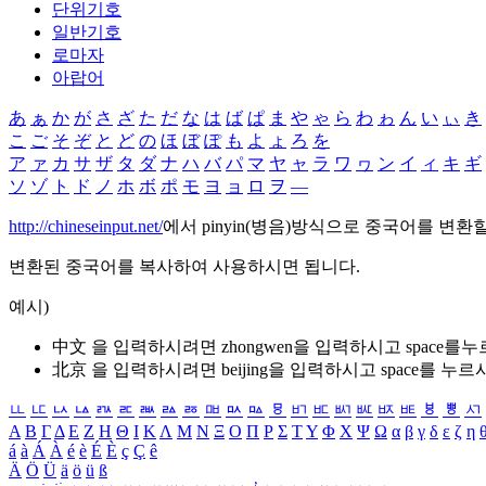
단위기호
일반기호
로마자
아랍어
あ
ぁ
か
が
さ
ざ
た
だ
な
は
ば
ぱ
ま
や
ゃ
ら
わ
ゎ
ん
い
ぃ
き
こ
ご
そ
ぞ
と
ど
の
ほ
ぼ
ぽ
も
よ
ょ
ろ
を
ア
ァ
カ
サ
ザ
タ
ダ
ナ
ハ
バ
パ
マ
ヤ
ャ
ラ
ワ
ヮ
ン
イ
ィ
キ
ギ
ソ
ゾ
ト
ド
ノ
ホ
ボ
ポ
モ
ヨ
ョ
ロ
ヲ
―
http://chineseinput.net/
에서 pinyin(병음)방식으로 중국어를 변환
변환된 중국어를 복사하여 사용하시면 됩니다.
예시)
中文 을 입력하시려면
zhongwen
을 입력하시고 space를
北京 을 입력하시려면
beijing
을 입력하시고 space를 누르
ㅥ
ㅦ
ㅧ
ㅨ
ㅩ
ㅪ
ㅫ
ㅬ
ㅭ
ㅮ
ㅯ
ㅰ
ㅱ
ㅲ
ㅳ
ㅴ
ㅵ
ㅶ
ㅷ
ㅸ
ㅹ
ㅺ
Α
Β
Γ
Δ
Ε
Ζ
Η
Θ
Ι
Κ
Λ
Μ
Ν
Ξ
Ο
Π
Ρ
Σ
Τ
Υ
Φ
Χ
Ψ
Ω
α
β
γ
δ
ε
ζ
η
á
à
Á
À
é
è
É
È
ç
Ç
ê
Ä
Ö
Ü
ä
ö
ü
ß