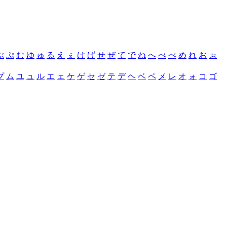
ぶ
ぷ
む
ゆ
ゅ
る
え
ぇ
け
げ
せ
ぜ
て
で
ね
へ
べ
ぺ
め
れ
お
ぉ
プ
ム
ユ
ュ
ル
エ
ェ
ケ
ゲ
セ
ゼ
テ
デ
ヘ
ベ
ペ
メ
レ
オ
ォ
コ
ゴ