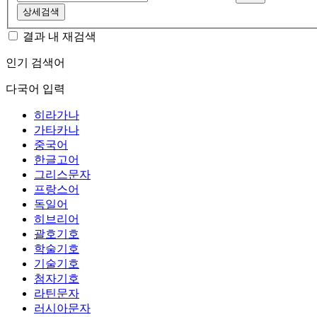
상세검색
결과 내 재검색
인기 검색어
다국어 입력
히라가나
가타카나
중국어
한글고어
그리스문자
프랑스어
독일어
히브리어
괄호기호
학술기호
기술기호
첨자기호
라틴문자
러시아문자