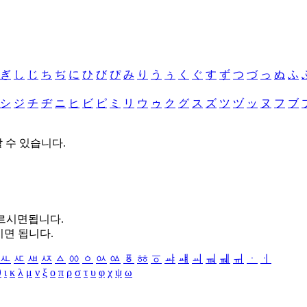
ぎ
し
じ
ち
ぢ
に
ひ
び
ぴ
み
り
う
ぅ
く
ぐ
す
ず
つ
づ
っ
ぬ
ふ
シ
ジ
チ
ヂ
ニ
ヒ
ビ
ピ
ミ
リ
ウ
ゥ
ク
グ
ス
ズ
ツ
ヅ
ッ
ヌ
フ
ブ
할 수 있습니다.
누르시면됩니다.
시면 됩니다.
ㅻ
ㅼ
ㅽ
ㅾ
ㅿ
ㆀ
ㆁ
ㆂ
ㆃ
ㆄ
ㆅ
ㆆ
ㆇ
ㆈ
ㆉ
ㆊ
ㆋ
ㆌ
ㆍ
ㆎ
θ
ι
κ
λ
μ
ν
ξ
ο
π
ρ
σ
τ
υ
φ
χ
ψ
ω