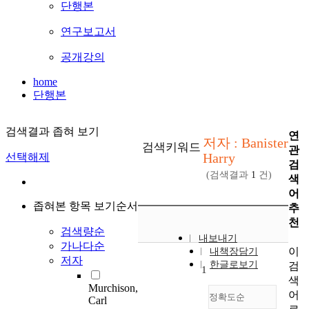
단행본
연구보고서
공개강의
home
단행본
검색결과 좁혀 보기
연
저자 : Banister
검색키워드
관
Harry
선택해제
검
(검색결과
1
건)
색
어
좁혀본 항목 보기순서
추
천
검색량순
내보내기
가나다순
이
내책장담기
저자
한글로보기
검
1
색
Murchison,
어
정확도순
Carl