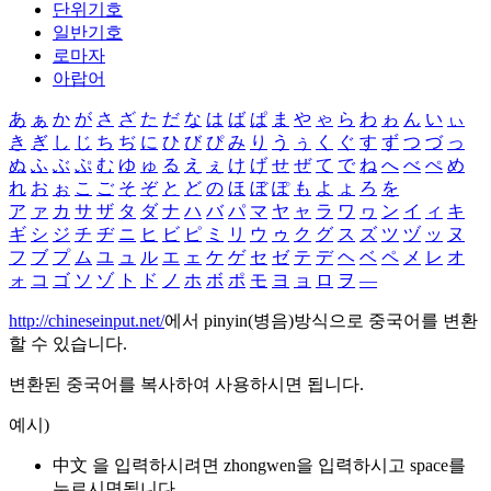
단위기호
일반기호
로마자
아랍어
あ
ぁ
か
が
さ
ざ
た
だ
な
は
ば
ぱ
ま
や
ゃ
ら
わ
ゎ
ん
い
ぃ
き
ぎ
し
じ
ち
ぢ
に
ひ
び
ぴ
み
り
う
ぅ
く
ぐ
す
ず
つ
づ
っ
ぬ
ふ
ぶ
ぷ
む
ゆ
ゅ
る
え
ぇ
け
げ
せ
ぜ
て
で
ね
へ
べ
ぺ
め
れ
お
ぉ
こ
ご
そ
ぞ
と
ど
の
ほ
ぼ
ぽ
も
よ
ょ
ろ
を
ア
ァ
カ
サ
ザ
タ
ダ
ナ
ハ
バ
パ
マ
ヤ
ャ
ラ
ワ
ヮ
ン
イ
ィ
キ
ギ
シ
ジ
チ
ヂ
ニ
ヒ
ビ
ピ
ミ
リ
ウ
ゥ
ク
グ
ス
ズ
ツ
ヅ
ッ
ヌ
フ
ブ
プ
ム
ユ
ュ
ル
エ
ェ
ケ
ゲ
セ
ゼ
テ
デ
ヘ
ベ
ペ
メ
レ
オ
ォ
コ
ゴ
ソ
ゾ
ト
ド
ノ
ホ
ボ
ポ
モ
ヨ
ョ
ロ
ヲ
―
http://chineseinput.net/
에서 pinyin(병음)방식으로 중국어를 변환
할 수 있습니다.
변환된 중국어를 복사하여 사용하시면 됩니다.
예시)
中文 을 입력하시려면
zhongwen
을 입력하시고 space를
누르시면됩니다.