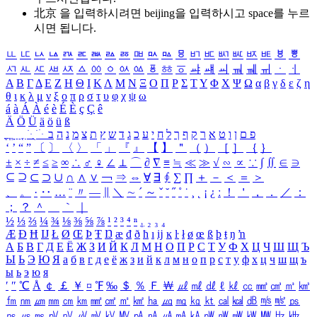
北京 을 입력하시려면
beijing
을 입력하시고 space를 누르
시면 됩니다.
ㅥ
ㅦ
ㅧ
ㅨ
ㅩ
ㅪ
ㅫ
ㅬ
ㅭ
ㅮ
ㅯ
ㅰ
ㅱ
ㅲ
ㅳ
ㅴ
ㅵ
ㅶ
ㅷ
ㅸ
ㅹ
ㅺ
ㅻ
ㅼ
ㅽ
ㅾ
ㅿ
ㆀ
ㆁ
ㆂ
ㆃ
ㆄ
ㆅ
ㆆ
ㆇ
ㆈ
ㆉ
ㆊ
ㆋ
ㆌ
ㆍ
ㆎ
Α
Β
Γ
Δ
Ε
Ζ
Η
Θ
Ι
Κ
Λ
Μ
Ν
Ξ
Ο
Π
Ρ
Σ
Τ
Υ
Φ
Χ
Ψ
Ω
α
β
γ
δ
ε
ζ
η
θ
ι
κ
λ
μ
ν
ξ
ο
π
ρ
σ
τ
υ
φ
χ
ψ
ω
á
à
Á
À
é
è
É
È
ç
Ç
ê
Ä
Ö
Ü
ä
ö
ü
ß
ְ
ֳ
ֲ
ֱ
ָ
ַ
ֵ
ֶ
ִ
ֹ
ּ
ֻ
ׂ
ׁ
ּ
ב
ה
נ
מ
צ
ת
ץ
ש
ד
ג
כ
ע
י
ח
ל
ך
ף
ק
ר
א
ט
ו
ן
ם
פ
‘
’
“
”
〔
〕
〈
〉
「
」
『
』
【
】
＂
（
）
［
］
｛
｝
±
×
÷
≠
≤
≥
∞
∴
♂
♀
∠
⊥
⌒
∂
∇
≡
≒
≪
≫
√
∽
∝
∵
∫
∬
∈
∋
⊆
⊇
⊂
⊃
∪
∩
∧
∨
￢
⇒
⇔
∀
∃
∮
∑
∏
＋
－
＜
＝
＞
、
。
·
‥
…
¨
〃
―
∥
＼
∼
´
～
ˇ
˘
˝
˚
˙
¸
˛
¡
¿
ː
！
＇
，
．
／
：
；
？
＾
＿
｀
｜
½
⅓
⅔
¼
¾
⅛
⅜
⅝
⅞
¹
²
³
⁴
ⁿ
₁
₂
₃
₄
Æ
Ð
Ħ
Ĳ
Ł
Ø
Œ
Þ
Ŧ
Ŋ
æ
đ
ð
ħ
ı
ĳ
ĸ
ŀ
ł
ø
œ
ß
þ
ŧ
ŋ
ŉ
А
Б
В
Г
Д
Е
Ё
Ж
З
И
Й
К
Л
М
Н
О
П
Р
С
Т
У
Ф
Х
Ц
Ч
Ш
Щ
Ъ
Ы
Ь
Э
Ю
Я
а
б
в
г
д
е
ё
ж
з
и
й
к
л
м
н
о
п
р
с
т
у
ф
х
ц
ч
ш
щ
ъ
ы
ь
э
ю
я
′
″
℃
Å
￠
￡
￥
¤
℉
‰
＄
％
Ｆ
￦
㎕
㎖
㎗
ℓ
㎘
㏄
㎣
㎤
㎥
㎦
㎙
㎚
㎛
㎜
㎝
㎞
㎟
㎠
㎡
㎢
㏊
㎍
㎎
㎏
㏏
㎈
㎉
㏈
㎧
㎨
㎰
㎱
㎲
㎳
㎴
㎵
㎶
㎷
㎸
㎹
㎀
㎁
㎂
㎃
㎄
㎺
㎻
㎽
㎾
㎿
㎐
㎑