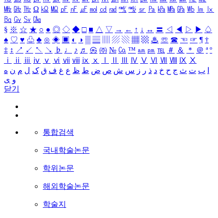
㎒
㎓
㎔
Ω
㏀
㏁
㎊
㎋
㎌
㏖
㏅
㎭
㎮
㎯
㏛
㎩
㎪
㎫
㎬
㏝
㏐
㏓
㏃
㏉
㏜
㏆
§
※
☆
★
○
●
◎
◇
◆
□
■
△
▽
→
←
↑
↓
↔
〓
◁
◀
▷
▶
♤
♠
♡
♥
♧
♣
⊙
◈
▣
◐
◑
▒
▤
▥
▨
▧
▦
▩
♨
☏
☎
☜
☞
¶
†
‡
↕
↗
↙
↖
↘
♭
♩
♪
♬
㉿
㈜
№
㏇
™
㏂
㏘
℡
＃
＆
＊
＠
ª
º
ⅰ
ⅱ
ⅲ
ⅳ
ⅴ
ⅵ
ⅶ
ⅷ
ⅸ
ⅹ
Ⅰ
Ⅱ
Ⅲ
Ⅳ
Ⅴ
Ⅵ
Ⅶ
Ⅷ
Ⅸ
Ⅹ
ا
ب
ت
ث
ج
ح
خ
د
ذ
ر
ز
س
ش
ص
ض
ط
ظ
ع
غ
ف
ق
ک
ل
م
ن
ه
و
ی
닫기
통합검색
국내학술논문
학위논문
해외학술논문
학술지