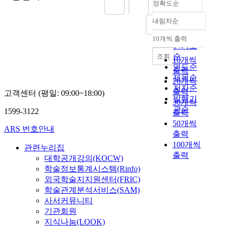
정확도순
내림차순
정확도
순
10개씩 출력
내림차순
인기도
순
조회
10개씩
연도순
출력
제목순
20개씩
저자순
출력
고객센터 (평일: 09:00~18:00)
발행기
30개씩
관순
1599-3122
출력
50개씩
ARS 번호안내
출력
100개씩
관련누리집
출력
대학공개강의(KOCW)
학술정보통계시스템(Rinfo)
외국학술지지원센터(FRIC)
학술관계분석서비스(SAM)
사서커뮤니티
기관회원
지식나눔(LOOK)