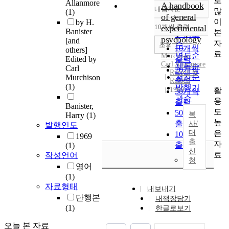
로
Allanmore
A handbook
내림차순
많
(1)
정확도
of general
이
by H.
순
10개씩 출력
experimental
내림차순
Banister
본
인기도
psychology
[and
자
순
조회
10개씩
others]
료
연도순
Murchison,
Edited by
출력
Carl Allanmore
제목순
Carl
20개씩
Russell &
저자순
Murchison
출력
Russell
(1)
발행기
활
1969
30개씩
관순
용
출력
Banister,
도
50개씩
복
Harry
(1)
높
출력
사/
발행연도
은
대
100개씩
1969
출
자
출력
(1)
신
료
작성언어
청
영어
(1)
자료형태
내보내기
단행본
내책장담기
(1)
한글로보기
오늘 본 자료