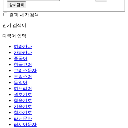
상세검색
결과 내 재검색
인기 검색어
다국어 입력
히라가나
가타카나
중국어
한글고어
그리스문자
프랑스어
독일어
히브리어
괄호기호
학술기호
기술기호
첨자기호
라틴문자
러시아문자