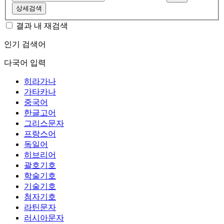
상세검색
결과 내 재검색
인기 검색어
다국어 입력
히라가나
가타카나
중국어
한글고어
그리스문자
프랑스어
독일어
히브리어
괄호기호
학술기호
기술기호
첨자기호
라틴문자
러시아문자