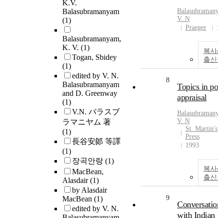
K.V.
Balasubramanyam
Balasubraman
V.
N
(1)
Praeger
Balasubramanyam,
K. V.
(1)
복사
Togan, Sbidey
출신
(1)
edited by V. N.
8
Balasubramanyam
Topics in po
and D. Greenway
appraisal
(1)
V.N. バラスブ
Balasubraman
V.
N
ラマニヤム 著
St. Martin's
(1)
Press
長谷安郞 等譯
1993
(1)
장곡안랑
(1)
복사
MacBean,
출신
Alasdair
(1)
by Alasdair
9
MacBean
(1)
Conversatio
edited by V. N.
with Indian
Balasubramanyam