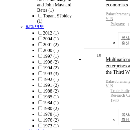
economists
and John Maynard
Bates
(1)
Balasubraman
Togan, S?bidey
V.
N
(1)
Palgrave
발행연도
2012
(1)
복사
2004
(1)
출신
2001
(2)
2000
(1)
10
1997
(1)
Multination
1996
(2)
enterprises 
1994
(2)
the Third W
1993
(3)
1992
(1)
Balasubraman
1991
(2)
V.
N
1988
(2)
Trade Polic
Research Ce
1985
(1)
1980
1984
(1)
1980
(2)
1978
(1)
복사
1976
(2)
출신
1973
(1)