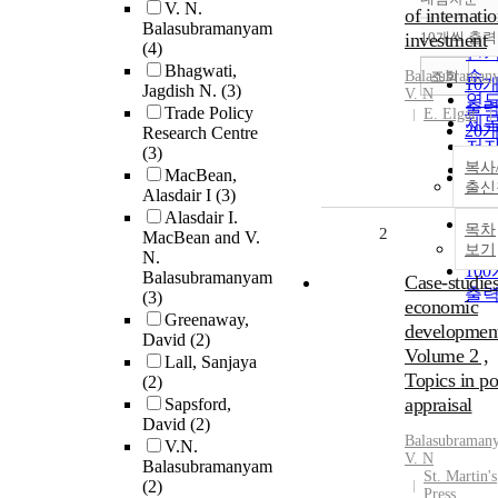
정
V. N.
of internatio
Balasubramanyam
순
investment
10개씩 출력
내
(4)
인
Bhagwati,
순
조회
Balasubraman
10
Jagdish N.
(3)
V.
N
연
출
Trade Policy
E. Elgar
제
20
Research Centre
저
(3)
출
복사
발
MacBean,
30
출신
관
Alasdair I
(3)
출
Alasdair I.
50
목차
2
MacBean and V.
출
보기
N.
10
Balasubramanyam
Case-studies
출
(3)
economic
Greenaway,
development
David
(2)
Volume 2 ,
Lall, Sanjaya
Topics in po
(2)
appraisal
Sapsford,
David
(2)
Balasubraman
V.N.
V.
N
Balasubramanyam
St. Martin's
(2)
Press