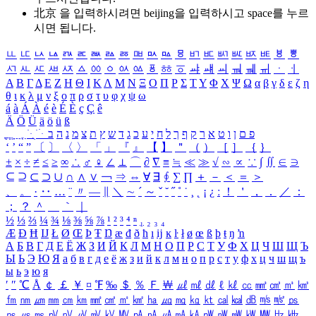
北京 을 입력하시려면
beijing
을 입력하시고 space를 누르
시면 됩니다.
ㅥ
ㅦ
ㅧ
ㅨ
ㅩ
ㅪ
ㅫ
ㅬ
ㅭ
ㅮ
ㅯ
ㅰ
ㅱ
ㅲ
ㅳ
ㅴ
ㅵ
ㅶ
ㅷ
ㅸ
ㅹ
ㅺ
ㅻ
ㅼ
ㅽ
ㅾ
ㅿ
ㆀ
ㆁ
ㆂ
ㆃ
ㆄ
ㆅ
ㆆ
ㆇ
ㆈ
ㆉ
ㆊ
ㆋ
ㆌ
ㆍ
ㆎ
Α
Β
Γ
Δ
Ε
Ζ
Η
Θ
Ι
Κ
Λ
Μ
Ν
Ξ
Ο
Π
Ρ
Σ
Τ
Υ
Φ
Χ
Ψ
Ω
α
β
γ
δ
ε
ζ
η
θ
ι
κ
λ
μ
ν
ξ
ο
π
ρ
σ
τ
υ
φ
χ
ψ
ω
á
à
Á
À
é
è
É
È
ç
Ç
ê
Ä
Ö
Ü
ä
ö
ü
ß
ְ
ֳ
ֲ
ֱ
ָ
ַ
ֵ
ֶ
ִ
ֹ
ּ
ֻ
ׂ
ׁ
ּ
ב
ה
נ
מ
צ
ת
ץ
ש
ד
ג
כ
ע
י
ח
ל
ך
ף
ק
ר
א
ט
ו
ן
ם
פ
‘
’
“
”
〔
〕
〈
〉
「
」
『
』
【
】
＂
（
）
［
］
｛
｝
±
×
÷
≠
≤
≥
∞
∴
♂
♀
∠
⊥
⌒
∂
∇
≡
≒
≪
≫
√
∽
∝
∵
∫
∬
∈
∋
⊆
⊇
⊂
⊃
∪
∩
∧
∨
￢
⇒
⇔
∀
∃
∮
∑
∏
＋
－
＜
＝
＞
、
。
·
‥
…
¨
〃
―
∥
＼
∼
´
～
ˇ
˘
˝
˚
˙
¸
˛
¡
¿
ː
！
＇
，
．
／
：
；
？
＾
＿
｀
｜
½
⅓
⅔
¼
¾
⅛
⅜
⅝
⅞
¹
²
³
⁴
ⁿ
₁
₂
₃
₄
Æ
Ð
Ħ
Ĳ
Ł
Ø
Œ
Þ
Ŧ
Ŋ
æ
đ
ð
ħ
ı
ĳ
ĸ
ŀ
ł
ø
œ
ß
þ
ŧ
ŋ
ŉ
А
Б
В
Г
Д
Е
Ё
Ж
З
И
Й
К
Л
М
Н
О
П
Р
С
Т
У
Ф
Х
Ц
Ч
Ш
Щ
Ъ
Ы
Ь
Э
Ю
Я
а
б
в
г
д
е
ё
ж
з
и
й
к
л
м
н
о
п
р
с
т
у
ф
х
ц
ч
ш
щ
ъ
ы
ь
э
ю
я
′
″
℃
Å
￠
￡
￥
¤
℉
‰
＄
％
Ｆ
￦
㎕
㎖
㎗
ℓ
㎘
㏄
㎣
㎤
㎥
㎦
㎙
㎚
㎛
㎜
㎝
㎞
㎟
㎠
㎡
㎢
㏊
㎍
㎎
㎏
㏏
㎈
㎉
㏈
㎧
㎨
㎰
㎱
㎲
㎳
㎴
㎵
㎶
㎷
㎸
㎹
㎀
㎁
㎂
㎃
㎄
㎺
㎻
㎽
㎾
㎿
㎐
㎑