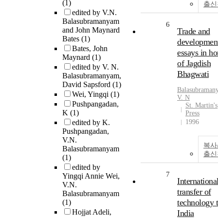
(1)
출신
edited by V.N.
Balasubramanyam
6
and John Maynard
Trade and
Bates
(1)
development
Bates, John
essays in h
Maynard
(1)
of Jagdish
edited by V. N.
Bhagwati
Balasubramanyam,
David Sapsford
(1)
Balasubraman
Wei, Yingqi
(1)
V.
N
Pushpangadan,
St. Martin's
K
(1)
Press
edited by K.
1996
Pushpangadan,
V.N.
복사
Balasubramanyam
출신
(1)
edited by
7
Yingqi Annie Wei,
Internationa
V.N.
transfer of
Balasubramanyam
technology 
(1)
Hojjat Adeli,
India