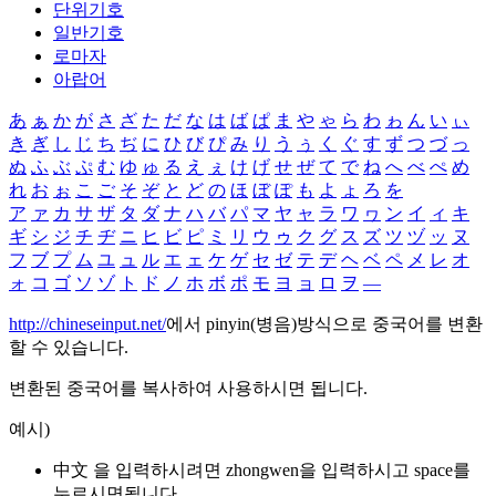
단위기호
일반기호
로마자
아랍어
あ
ぁ
か
が
さ
ざ
た
だ
な
は
ば
ぱ
ま
や
ゃ
ら
わ
ゎ
ん
い
ぃ
き
ぎ
し
じ
ち
ぢ
に
ひ
び
ぴ
み
り
う
ぅ
く
ぐ
す
ず
つ
づ
っ
ぬ
ふ
ぶ
ぷ
む
ゆ
ゅ
る
え
ぇ
け
げ
せ
ぜ
て
で
ね
へ
べ
ぺ
め
れ
お
ぉ
こ
ご
そ
ぞ
と
ど
の
ほ
ぼ
ぽ
も
よ
ょ
ろ
を
ア
ァ
カ
サ
ザ
タ
ダ
ナ
ハ
バ
パ
マ
ヤ
ャ
ラ
ワ
ヮ
ン
イ
ィ
キ
ギ
シ
ジ
チ
ヂ
ニ
ヒ
ビ
ピ
ミ
リ
ウ
ゥ
ク
グ
ス
ズ
ツ
ヅ
ッ
ヌ
フ
ブ
プ
ム
ユ
ュ
ル
エ
ェ
ケ
ゲ
セ
ゼ
テ
デ
ヘ
ベ
ペ
メ
レ
オ
ォ
コ
ゴ
ソ
ゾ
ト
ド
ノ
ホ
ボ
ポ
モ
ヨ
ョ
ロ
ヲ
―
http://chineseinput.net/
에서 pinyin(병음)방식으로 중국어를 변환
할 수 있습니다.
변환된 중국어를 복사하여 사용하시면 됩니다.
예시)
中文 을 입력하시려면
zhongwen
을 입력하시고 space를
누르시면됩니다.