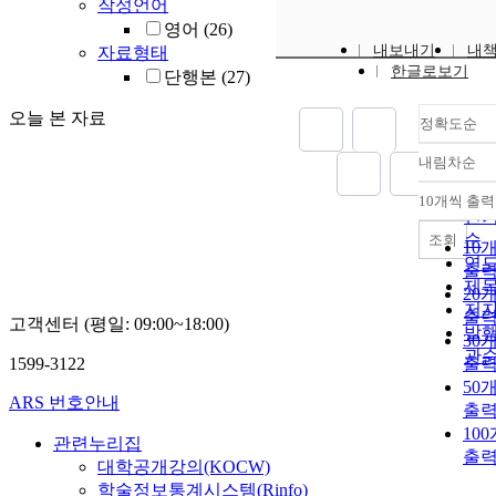
작성언어
영어
(26)
내보내기
내
자료형태
한글로보기
단행본
(27)
오늘 본 자료
정확도순
내림차순
정
순
10개씩 출력
내
인
순
조회
10
연
출
제
20
저
출
고객센터 (평일: 09:00~18:00)
발
30
관
1599-3122
출
50
ARS 번호안내
출
10
관련누리집
출
대학공개강의(KOCW)
학술정보통계시스템(Rinfo)