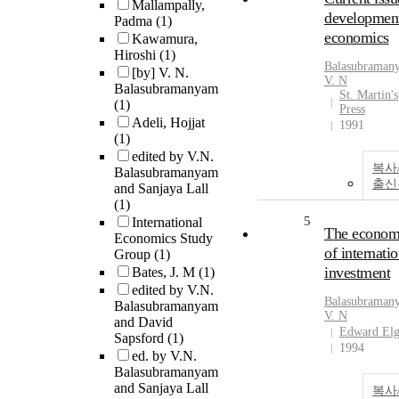
Mallampally,
developmen
Padma
(1)
economics
Kawamura,
Hiroshi
(1)
Balasubraman
[by] V. N.
V.
N
Balasubramanyam
St. Martin's
(1)
Press
Adeli, Hojjat
1991
(1)
edited by V.N.
복사
Balasubramanyam
출신
and Sanjaya Lall
(1)
5
International
The econom
Economics Study
of internatio
Group
(1)
investment
Bates, J. M
(1)
edited by V.N.
Balasubraman
Balasubramanyam
V.
N
and David
Edward Elg
Sapsford
(1)
1994
ed. by V.N.
Balasubramanyam
and Sanjaya Lall
복사