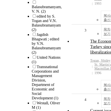
1993
Balasubramanyam,
V. N.
(2)
복사
edited by S.
출신
Togan and V.N.
Balasubramanyam
(2)
목차
3
보기
Jagdish
Bhagwati ; edited
The Econom
by V.N.
Turkey sinc
Balasubramanyam
liberalizatio
(2)
United Nations
Togan, Sbidey
(1)
St. Martin's
Transnational
Macmillan 
Corporations and
1996
Management
Division,
Department of
복사
Economic and
출신
Social
Development
(1)
목차
4
Westall, Oliver
보기
M
(1)
Current issu