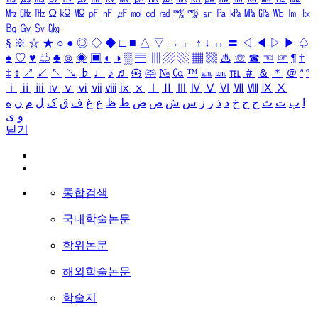
㎒
㎓
㎔
Ω
㏀
㏁
㎊
㎋
㎌
㏖
㏅
㎭
㎮
㎯
㏛
㎩
㎪
㎫
㎬
㏝
㏐
㏓
㏃
㏉
㏜
㏆
§
※
☆
★
○
●
◎
◇
◆
□
■
△
▽
→
←
↑
↓
↔
〓
◁
◀
▷
▶
♤
♠
♡
♥
♧
♣
⊙
◈
▣
◐
◑
▒
▤
▥
▨
▧
▦
▩
♨
☏
☎
☜
☞
¶
†
‡
↕
↗
↙
↖
↘
♭
♩
♪
♬
㉿
㈜
№
㏇
™
㏂
㏘
℡
＃
＆
＊
＠
ª
º
ⅰ
ⅱ
ⅲ
ⅳ
ⅴ
ⅵ
ⅶ
ⅷ
ⅸ
ⅹ
Ⅰ
Ⅱ
Ⅲ
Ⅳ
Ⅴ
Ⅵ
Ⅶ
Ⅷ
Ⅸ
Ⅹ
ا
ب
ت
ث
ج
ح
خ
د
ذ
ر
ز
س
ش
ص
ض
ط
ظ
ع
غ
ف
ق
ک
ل
م
ن
ه
و
ی
닫기
통합검색
국내학술논문
학위논문
해외학술논문
학술지