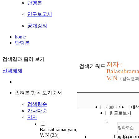
단행본
연구보고서
공개강의
home
단행본
검색결과 좁혀 보기
저자 :
검색키워드
Balasubram
선택해제
V. N
(검색결
좁혀본 항목 보기순서
검색량순
내보내기
내
가나다순
한글로보기
저자
1
정확도순
Balasubramanyam,
V. N
(23)
The Econom
내림차순