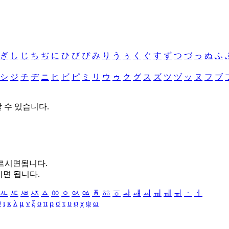
ぎ
し
じ
ち
ぢ
に
ひ
び
ぴ
み
り
う
ぅ
く
ぐ
す
ず
つ
づ
っ
ぬ
ふ
シ
ジ
チ
ヂ
ニ
ヒ
ビ
ピ
ミ
リ
ウ
ゥ
ク
グ
ス
ズ
ツ
ヅ
ッ
ヌ
フ
ブ
할 수 있습니다.
누르시면됩니다.
시면 됩니다.
ㅻ
ㅼ
ㅽ
ㅾ
ㅿ
ㆀ
ㆁ
ㆂ
ㆃ
ㆄ
ㆅ
ㆆ
ㆇ
ㆈ
ㆉ
ㆊ
ㆋ
ㆌ
ㆍ
ㆎ
θ
ι
κ
λ
μ
ν
ξ
ο
π
ρ
σ
τ
υ
φ
χ
ψ
ω