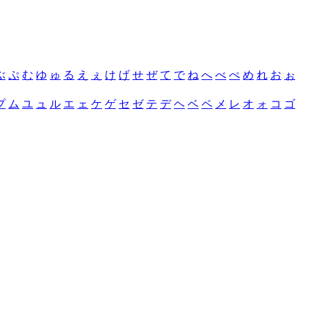
ぶ
ぷ
む
ゆ
ゅ
る
え
ぇ
け
げ
せ
ぜ
て
で
ね
へ
べ
ぺ
め
れ
お
ぉ
プ
ム
ユ
ュ
ル
エ
ェ
ケ
ゲ
セ
ゼ
テ
デ
ヘ
ベ
ペ
メ
レ
オ
ォ
コ
ゴ