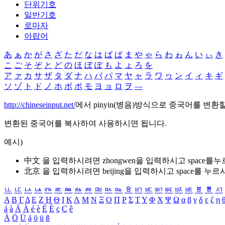
단위기호
일반기호
로마자
아랍어
あ
ぁ
か
が
さ
ざ
た
だ
な
は
ば
ぱ
ま
や
ゃ
ら
わ
ゎ
ん
い
ぃ
き
こ
ご
そ
ぞ
と
ど
の
ほ
ぼ
ぽ
も
よ
ょ
ろ
を
ア
ァ
カ
サ
ザ
タ
ダ
ナ
ハ
バ
パ
マ
ヤ
ャ
ラ
ワ
ヮ
ン
イ
ィ
キ
ギ
ソ
ゾ
ト
ド
ノ
ホ
ボ
ポ
モ
ヨ
ョ
ロ
ヲ
―
http://chineseinput.net/
에서 pinyin(병음)방식으로 중국어를 변환
변환된 중국어를 복사하여 사용하시면 됩니다.
예시)
中文 을 입력하시려면
zhongwen
을 입력하시고 space를
北京 을 입력하시려면
beijing
을 입력하시고 space를 누르
ㅥ
ㅦ
ㅧ
ㅨ
ㅩ
ㅪ
ㅫ
ㅬ
ㅭ
ㅮ
ㅯ
ㅰ
ㅱ
ㅲ
ㅳ
ㅴ
ㅵ
ㅶ
ㅷ
ㅸ
ㅹ
ㅺ
Α
Β
Γ
Δ
Ε
Ζ
Η
Θ
Ι
Κ
Λ
Μ
Ν
Ξ
Ο
Π
Ρ
Σ
Τ
Υ
Φ
Χ
Ψ
Ω
α
β
γ
δ
ε
ζ
η
á
à
Á
À
é
è
É
È
ç
Ç
ê
Ä
Ö
Ü
ä
ö
ü
ß