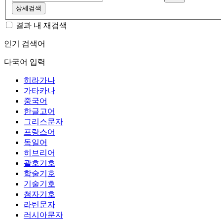
상세검색
결과 내 재검색
인기 검색어
다국어 입력
히라가나
가타카나
중국어
한글고어
그리스문자
프랑스어
독일어
히브리어
괄호기호
학술기호
기술기호
첨자기호
라틴문자
러시아문자