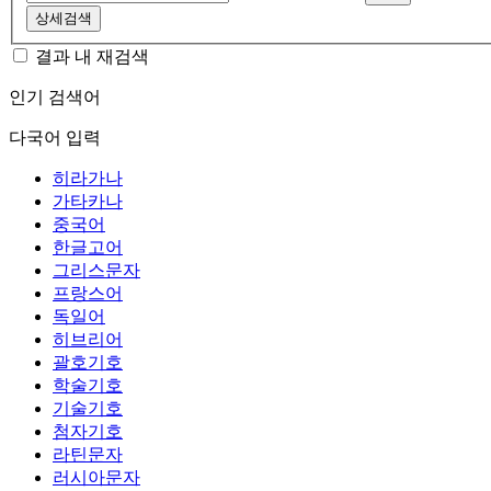
상세검색
결과 내 재검색
인기 검색어
다국어 입력
히라가나
가타카나
중국어
한글고어
그리스문자
프랑스어
독일어
히브리어
괄호기호
학술기호
기술기호
첨자기호
라틴문자
러시아문자