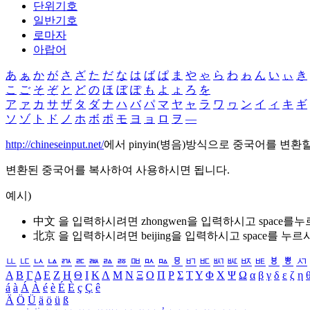
단위기호
일반기호
로마자
아랍어
あ
ぁ
か
が
さ
ざ
た
だ
な
は
ば
ぱ
ま
や
ゃ
ら
わ
ゎ
ん
い
ぃ
き
こ
ご
そ
ぞ
と
ど
の
ほ
ぼ
ぽ
も
よ
ょ
ろ
を
ア
ァ
カ
サ
ザ
タ
ダ
ナ
ハ
バ
パ
マ
ヤ
ャ
ラ
ワ
ヮ
ン
イ
ィ
キ
ギ
ソ
ゾ
ト
ド
ノ
ホ
ボ
ポ
モ
ヨ
ョ
ロ
ヲ
―
http://chineseinput.net/
에서 pinyin(병음)방식으로 중국어를 변환
변환된 중국어를 복사하여 사용하시면 됩니다.
예시)
中文 을 입력하시려면
zhongwen
을 입력하시고 space를
北京 을 입력하시려면
beijing
을 입력하시고 space를 누르
ㅥ
ㅦ
ㅧ
ㅨ
ㅩ
ㅪ
ㅫ
ㅬ
ㅭ
ㅮ
ㅯ
ㅰ
ㅱ
ㅲ
ㅳ
ㅴ
ㅵ
ㅶ
ㅷ
ㅸ
ㅹ
ㅺ
Α
Β
Γ
Δ
Ε
Ζ
Η
Θ
Ι
Κ
Λ
Μ
Ν
Ξ
Ο
Π
Ρ
Σ
Τ
Υ
Φ
Χ
Ψ
Ω
α
β
γ
δ
ε
ζ
η
á
à
Á
À
é
è
É
È
ç
Ç
ê
Ä
Ö
Ü
ä
ö
ü
ß