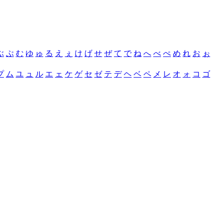
ぶ
ぷ
む
ゆ
ゅ
る
え
ぇ
け
げ
せ
ぜ
て
で
ね
へ
べ
ぺ
め
れ
お
ぉ
プ
ム
ユ
ュ
ル
エ
ェ
ケ
ゲ
セ
ゼ
テ
デ
ヘ
ベ
ペ
メ
レ
オ
ォ
コ
ゴ