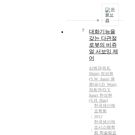
원
문보
기
7
대화기능을
갖는 다관절
로봇의 비쥬
얼 서보잉 제
어
심병균
(
B.K.
Shim
)
,
정성원
(S.W. Jung)
,
원
종대(J.D. Won)
,
정동연(D.Y.
Jung)
,
한성현
(S.H. Han)
한국생산제
조학회
2012
한국생산제
조시스템학
회 학술발표