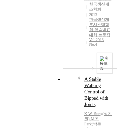
한국생산제
조학회
2013
한국생산제
조시스템학
회 학술발표
대회 논문집
Vol.2013
No.4
원
문보
기
4
A Stable
Walking
Control of
Bipped with
Joints
K.
W. Sung(성기
원)
,
M.Y.
Park(박문