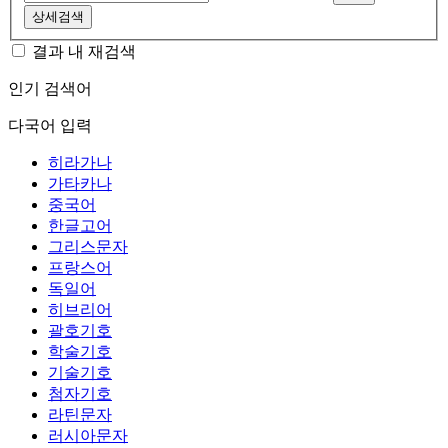
상세검색
결과 내 재검색
인기 검색어
다국어 입력
히라가나
가타카나
중국어
한글고어
그리스문자
프랑스어
독일어
히브리어
괄호기호
학술기호
기술기호
첨자기호
라틴문자
러시아문자