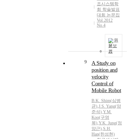
조시스템학
회 학술발표
대회 논문집
Vol.2012
No.4
원
문보
기
9
A Study on
position and
velocity
Control of
Mobile Robot
B.K.
Shim
(
심병
균
)
,
J.S. Yang(양
준석)
,
Y.M.
Koo(구영
목)
,
Y.
K.
Jung(정
양근)
,
S.H.
Han(한성현)