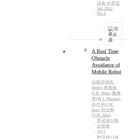
대회 논문집
Vol.2012
No.4
원
문보
기
8
A Real Time
Obstacle
Avoidance of
Mobile Robot
심병균
(
B.K.
Shim
)
,
원종범
(J.
B.
Won)
,
황원
준(W.J. Hwang)
,
손진우(J.W.
Son)
,
한성현
(S.H. Han)
한국생산제
조학회
2012
한국생산제