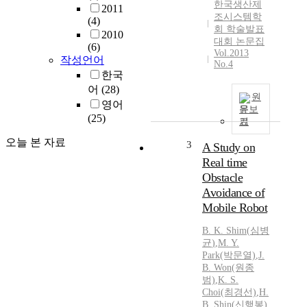
한국생산제
2011
조시스템학
(4)
회 학술발표
2010
대회 논문집
(6)
Vol.2013
작성언어
No.4
한국
어
(28)
원
영어
문보
(25)
기
오늘 본 자료
3
A Study on
Real time
Obstacle
Avoidance of
Mobile Robot
B.
K.
Shim
(
심병
균
)
,
M. Y.
Park(박문열)
,
J.
B.
Won(원종
범)
,
K.
S.
Choi(최경선)
,
H.
B.
Shin(신행봉)