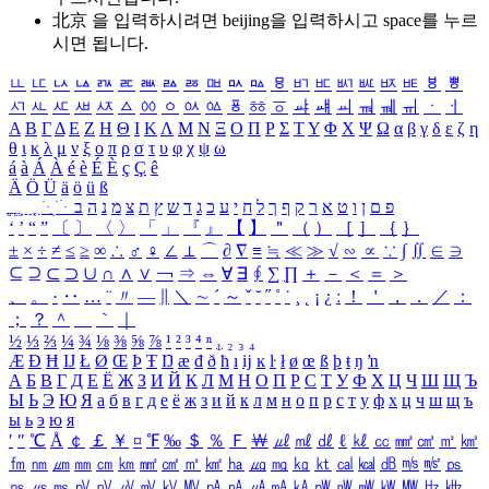
北京 을 입력하시려면
beijing
을 입력하시고 space를 누르
시면 됩니다.
ㅥ
ㅦ
ㅧ
ㅨ
ㅩ
ㅪ
ㅫ
ㅬ
ㅭ
ㅮ
ㅯ
ㅰ
ㅱ
ㅲ
ㅳ
ㅴ
ㅵ
ㅶ
ㅷ
ㅸ
ㅹ
ㅺ
ㅻ
ㅼ
ㅽ
ㅾ
ㅿ
ㆀ
ㆁ
ㆂ
ㆃ
ㆄ
ㆅ
ㆆ
ㆇ
ㆈ
ㆉ
ㆊ
ㆋ
ㆌ
ㆍ
ㆎ
Α
Β
Γ
Δ
Ε
Ζ
Η
Θ
Ι
Κ
Λ
Μ
Ν
Ξ
Ο
Π
Ρ
Σ
Τ
Υ
Φ
Χ
Ψ
Ω
α
β
γ
δ
ε
ζ
η
θ
ι
κ
λ
μ
ν
ξ
ο
π
ρ
σ
τ
υ
φ
χ
ψ
ω
á
à
Á
À
é
è
É
È
ç
Ç
ê
Ä
Ö
Ü
ä
ö
ü
ß
ְ
ֳ
ֲ
ֱ
ָ
ַ
ֵ
ֶ
ִ
ֹ
ּ
ֻ
ׂ
ׁ
ּ
ב
ה
נ
מ
צ
ת
ץ
ש
ד
ג
כ
ע
י
ח
ל
ך
ף
ק
ר
א
ט
ו
ן
ם
פ
‘
’
“
”
〔
〕
〈
〉
「
」
『
』
【
】
＂
（
）
［
］
｛
｝
±
×
÷
≠
≤
≥
∞
∴
♂
♀
∠
⊥
⌒
∂
∇
≡
≒
≪
≫
√
∽
∝
∵
∫
∬
∈
∋
⊆
⊇
⊂
⊃
∪
∩
∧
∨
￢
⇒
⇔
∀
∃
∮
∑
∏
＋
－
＜
＝
＞
、
。
·
‥
…
¨
〃
―
∥
＼
∼
´
～
ˇ
˘
˝
˚
˙
¸
˛
¡
¿
ː
！
＇
，
．
／
：
；
？
＾
＿
｀
｜
½
⅓
⅔
¼
¾
⅛
⅜
⅝
⅞
¹
²
³
⁴
ⁿ
₁
₂
₃
₄
Æ
Ð
Ħ
Ĳ
Ł
Ø
Œ
Þ
Ŧ
Ŋ
æ
đ
ð
ħ
ı
ĳ
ĸ
ŀ
ł
ø
œ
ß
þ
ŧ
ŋ
ŉ
А
Б
В
Г
Д
Е
Ё
Ж
З
И
Й
К
Л
М
Н
О
П
Р
С
Т
У
Ф
Х
Ц
Ч
Ш
Щ
Ъ
Ы
Ь
Э
Ю
Я
а
б
в
г
д
е
ё
ж
з
и
й
к
л
м
н
о
п
р
с
т
у
ф
х
ц
ч
ш
щ
ъ
ы
ь
э
ю
я
′
″
℃
Å
￠
￡
￥
¤
℉
‰
＄
％
Ｆ
￦
㎕
㎖
㎗
ℓ
㎘
㏄
㎣
㎤
㎥
㎦
㎙
㎚
㎛
㎜
㎝
㎞
㎟
㎠
㎡
㎢
㏊
㎍
㎎
㎏
㏏
㎈
㎉
㏈
㎧
㎨
㎰
㎱
㎲
㎳
㎴
㎵
㎶
㎷
㎸
㎹
㎀
㎁
㎂
㎃
㎄
㎺
㎻
㎽
㎾
㎿
㎐
㎑