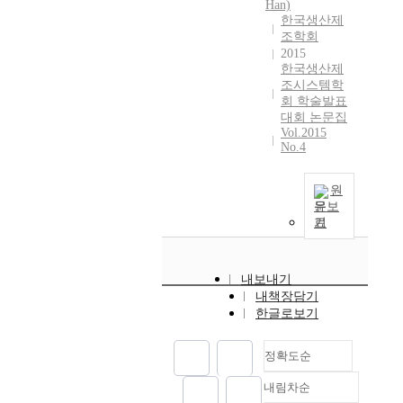
Han)
한국생산제
조학회
2015
한국생산제
조시스템학
회 학술발표
대회 논문집
Vol.2015
No.4
원
문보
기
내보내기
내책장담기
한글로보기
정확도순
내림차순
정확도