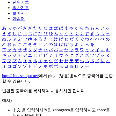
단위기호
일반기호
로마자
아랍어
あ
ぁ
か
が
さ
ざ
た
だ
な
は
ば
ぱ
ま
や
ゃ
ら
わ
ゎ
ん
い
ぃ
き
ぎ
し
じ
ち
ぢ
に
ひ
び
ぴ
み
り
う
ぅ
く
ぐ
す
ず
つ
づ
っ
ぬ
ふ
ぶ
ぷ
む
ゆ
ゅ
る
え
ぇ
け
げ
せ
ぜ
て
で
ね
へ
べ
ぺ
め
れ
お
ぉ
こ
ご
そ
ぞ
と
ど
の
ほ
ぼ
ぽ
も
よ
ょ
ろ
を
ア
ァ
カ
サ
ザ
タ
ダ
ナ
ハ
バ
パ
マ
ヤ
ャ
ラ
ワ
ヮ
ン
イ
ィ
キ
ギ
シ
ジ
チ
ヂ
ニ
ヒ
ビ
ピ
ミ
リ
ウ
ゥ
ク
グ
ス
ズ
ツ
ヅ
ッ
ヌ
フ
ブ
プ
ム
ユ
ュ
ル
エ
ェ
ケ
ゲ
セ
ゼ
テ
デ
ヘ
ベ
ペ
メ
レ
オ
ォ
コ
ゴ
ソ
ゾ
ト
ド
ノ
ホ
ボ
ポ
モ
ヨ
ョ
ロ
ヲ
―
http://chineseinput.net/
에서 pinyin(병음)방식으로 중국어를 변환
할 수 있습니다.
변환된 중국어를 복사하여 사용하시면 됩니다.
예시)
中文 을 입력하시려면
zhongwen
을 입력하시고 space를
누르시면됩니다.