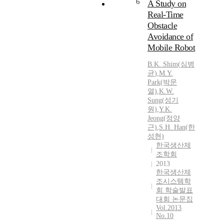
6
A Study on
Real-Time
Obstacle
Avoidance of
Mobile Robot
B.K.
Shim
(
심병
균
)
,
M.Y.
Park(박문
열)
,
K.
W.
Sung(성기
원)
,
Y.
K.
Jeong(정양
근)
,
S.H. Han(한
성현)
한국생산제
조학회
2013
한국생산제
조시스템학
회 학술발표
대회 논문집
Vol.2013
No.10