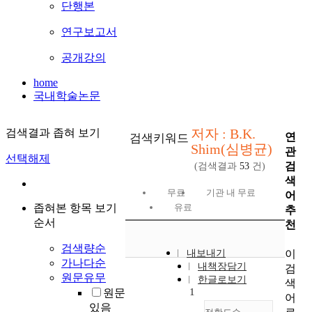
단행본
연구보고서
공개강의
home
국내학술논문
저자 : B.K.
검색결과 좁혀 보기
연
검색키워드
Shim(심병균)
관
선택해제
검
(검색결과
53
건)
색
무료
기관 내 무료
어
좁혀본 항목 보기
유료
추
순서
천
검색량순
이
내보내기
가나다순
내책장담기
검
원문유무
한글로보기
색
1
원문
어
있음