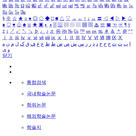
㎒
㎓
㎔
Ω
㏀
㏁
㎊
㎋
㎌
㏖
㏅
㎭
㎮
㎯
㏛
㎩
㎪
㎫
㎬
㏝
㏐
㏓
㏃
㏉
㏜
㏆
§
※
☆
★
○
●
◎
◇
◆
□
■
△
▽
→
←
↑
↓
↔
〓
◁
◀
▷
▶
♤
♠
♡
♥
♧
♣
⊙
◈
▣
◐
◑
▒
▤
▥
▨
▧
▦
▩
♨
☏
☎
☜
☞
¶
†
‡
↕
↗
↙
↖
↘
♭
♩
♪
♬
㉿
㈜
№
㏇
™
㏂
㏘
℡
＃
＆
＊
＠
ª
º
ⅰ
ⅱ
ⅲ
ⅳ
ⅴ
ⅵ
ⅶ
ⅷ
ⅸ
ⅹ
Ⅰ
Ⅱ
Ⅲ
Ⅳ
Ⅴ
Ⅵ
Ⅶ
Ⅷ
Ⅸ
Ⅹ
ا
ب
ت
ث
ج
ح
خ
د
ذ
ر
ز
س
ش
ص
ض
ط
ظ
ع
غ
ف
ق
ک
ل
م
ن
ه
و
ی
닫기
통합검색
국내학술논문
학위논문
해외학술논문
학술지