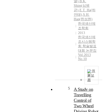
열)
,
B.K.
Shim
(
심병
균
)
,
E.T. Ha(하
언태)
,
S.H.
Han(한성현)
한국생산제
조학회
2013
한국생산제
조시스템학
회 학술발표
대회 논문집
Vol.2013
No.10
원
문보
기
5
A Study on
Travelling
Control of
Two Wheel
Driving Robot