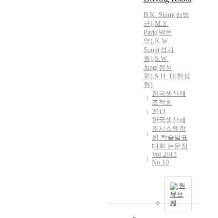
B.K.
Shim
(
심병
균
)
,
M.Y.
Park(박문
열)
,
K.
W.
Sung(성기
원)
,
S.W.
Jung(정성
원)
,
S.H. H(한성
현)
한국생산제
조학회
2013
한국생산제
조시스템학
회 학술발표
대회 논문집
Vol.2013
No.10
원
문보
기