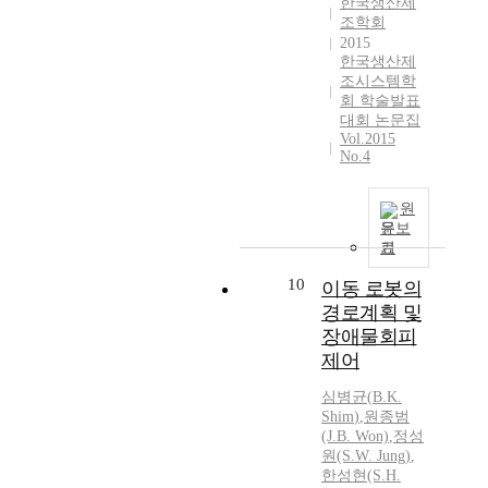
한국생산제
조학회
2015
한국생산제
조시스템학
회 학술발표
대회 논문집
Vol.2015
No.4
원
문보
기
10
이동 로봇의
경로계획 및
장애물회피
제어
심병균
(
B.K.
Shim
)
,
원종범
(J.
B.
Won)
,
정성
원(S.W. Jung)
,
한성현(S.H.