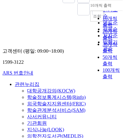
순
10개씩 출력
내림차순
인기도
순
조회
10개씩
연도순
출력
제목순
20개씩
저자순
출력
발행기
30개씩
관순
출력
고객센터 (평일: 09:00~18:00)
50개씩
1599-3122
출력
100개씩
ARS 번호안내
출력
관련누리집
대학공개강의(KOCW)
학술정보통계시스템(Rinfo)
외국학술지지원센터(FRIC)
학술관계분석서비스(SAM)
사서커뮤니티
기관회원
지식나눔(LOOK)
의학전자도서관(MEDLIS)