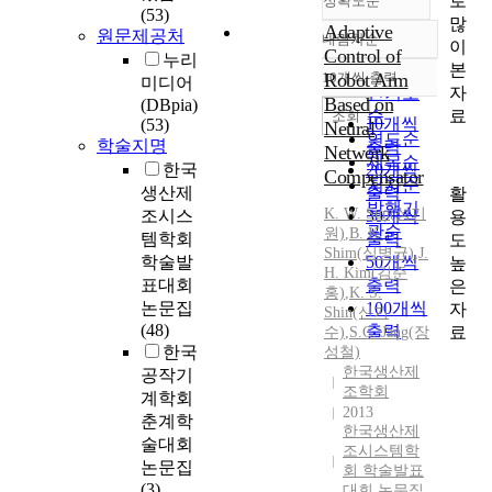
로
정확도순
(53)
많
Adaptive
원문제공처
내림차순
이
정확도
Control of
누리
본
순
10개씩 출력
Robot Arm
미디어
내림차순
자
인기도
Based on
(DBpia)
료
순
조회
10개씩
(53)
Neural
연도순
학술지명
출력
Network
제목순
한국
20개씩
Compensator
저자순
생산제
출력
활
발행기
K.
W. Sun(성기
조시스
30개씩
용
관순
원)
,
B.
K.
템학회
출력
도
Shim
(
심병균
)
,
J.
학술발
50개씩
높
H. Kim(김준
표대회
출력
은
홍)
,
K.
S.
논문집
100개씩
자
Shin(신기
(48)
출력
료
수)
,
S.C. Jang(장
한국
성철)
한국생산제
공작기
조학회
계학회
2013
춘계학
한국생산제
술대회
조시스템학
논문집
회 학술발표
(3)
대회 논문집