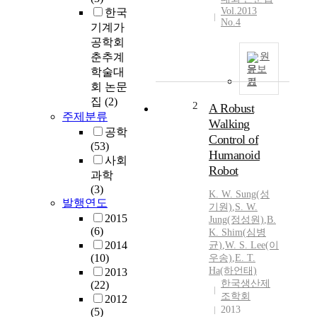
Vol.2013
한국
No.4
기계가
공학회
춘추계
원
문보
학술대
기
회 논문
집
(2)
2
A Robust
주제분류
Walking
공학
Control of
(53)
Humanoid
사회
Robot
과학
(3)
K.
W. Sung(성
발행연도
기원)
,
S. W.
2015
Jung(정성원)
,
B.
(6)
K.
Shim
(
심병
2014
균
)
,
W. S. Lee(이
(10)
우송)
,
E. T.
Ha(하언태)
2013
한국생산제
(22)
조학회
2012
2013
(5)