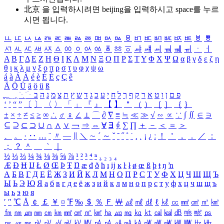
北京 을 입력하시려면
beijing
을 입력하시고 space를 누르
시면 됩니다.
ㅥ
ㅦ
ㅧ
ㅨ
ㅩ
ㅪ
ㅫ
ㅬ
ㅭ
ㅮ
ㅯ
ㅰ
ㅱ
ㅲ
ㅳ
ㅴ
ㅵ
ㅶ
ㅷ
ㅸ
ㅹ
ㅺ
ㅻ
ㅼ
ㅽ
ㅾ
ㅿ
ㆀ
ㆁ
ㆂ
ㆃ
ㆄ
ㆅ
ㆆ
ㆇ
ㆈ
ㆉ
ㆊ
ㆋ
ㆌ
ㆍ
ㆎ
Α
Β
Γ
Δ
Ε
Ζ
Η
Θ
Ι
Κ
Λ
Μ
Ν
Ξ
Ο
Π
Ρ
Σ
Τ
Υ
Φ
Χ
Ψ
Ω
α
β
γ
δ
ε
ζ
η
θ
ι
κ
λ
μ
ν
ξ
ο
π
ρ
σ
τ
υ
φ
χ
ψ
ω
á
à
Á
À
é
è
É
È
ç
Ç
ê
Ä
Ö
Ü
ä
ö
ü
ß
ְ
ֳ
ֲ
ֱ
ָ
ַ
ֵ
ֶ
ִ
ֹ
ּ
ֻ
ׂ
ׁ
ּ
ב
ה
נ
מ
צ
ת
ץ
ש
ד
ג
כ
ע
י
ח
ל
ך
ף
ק
ר
א
ט
ו
ן
ם
פ
‘
’
“
”
〔
〕
〈
〉
「
」
『
』
【
】
＂
（
）
［
］
｛
｝
±
×
÷
≠
≤
≥
∞
∴
♂
♀
∠
⊥
⌒
∂
∇
≡
≒
≪
≫
√
∽
∝
∵
∫
∬
∈
∋
⊆
⊇
⊂
⊃
∪
∩
∧
∨
￢
⇒
⇔
∀
∃
∮
∑
∏
＋
－
＜
＝
＞
、
。
·
‥
…
¨
〃
―
∥
＼
∼
´
～
ˇ
˘
˝
˚
˙
¸
˛
¡
¿
ː
！
＇
，
．
／
：
；
？
＾
＿
｀
｜
½
⅓
⅔
¼
¾
⅛
⅜
⅝
⅞
¹
²
³
⁴
ⁿ
₁
₂
₃
₄
Æ
Ð
Ħ
Ĳ
Ł
Ø
Œ
Þ
Ŧ
Ŋ
æ
đ
ð
ħ
ı
ĳ
ĸ
ŀ
ł
ø
œ
ß
þ
ŧ
ŋ
ŉ
А
Б
В
Г
Д
Е
Ё
Ж
З
И
Й
К
Л
М
Н
О
П
Р
С
Т
У
Ф
Х
Ц
Ч
Ш
Щ
Ъ
Ы
Ь
Э
Ю
Я
а
б
в
г
д
е
ё
ж
з
и
й
к
л
м
н
о
п
р
с
т
у
ф
х
ц
ч
ш
щ
ъ
ы
ь
э
ю
я
′
″
℃
Å
￠
￡
￥
¤
℉
‰
＄
％
Ｆ
￦
㎕
㎖
㎗
ℓ
㎘
㏄
㎣
㎤
㎥
㎦
㎙
㎚
㎛
㎜
㎝
㎞
㎟
㎠
㎡
㎢
㏊
㎍
㎎
㎏
㏏
㎈
㎉
㏈
㎧
㎨
㎰
㎱
㎲
㎳
㎴
㎵
㎶
㎷
㎸
㎹
㎀
㎁
㎂
㎃
㎄
㎺
㎻
㎽
㎾
㎿
㎐
㎑