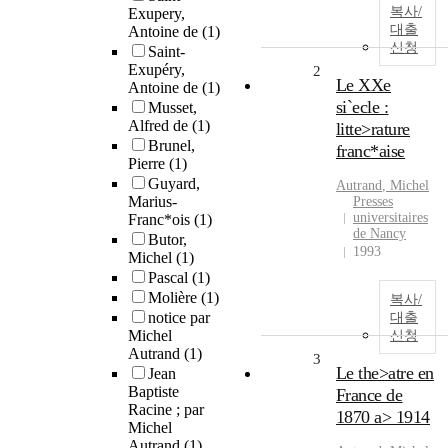
복사/
Exupery,
대출
Antoine de
(1)
신청
Saint-
Exupéry,
2
Le XXe
Antoine de
(1)
si`ecle :
Musset,
Alfred de
(1)
litte>rature
Brunel,
franc*aise
Pierre
(1)
Guyard,
Autrand
,
Michel
Marius-
Presses
universitaires
Franc*ois
(1)
de Nancy
Butor,
1993
Michel
(1)
Pascal
(1)
Molière
(1)
복사/
notice par
대출
Michel
신청
Autrand
(1)
3
Le the>atre en
Jean
Baptiste
France de
Racine ; par
1870 a> 1914
Michel
Autrand
(1)