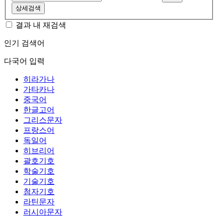
상세검색
결과 내 재검색
인기 검색어
다국어 입력
히라가나
가타카나
중국어
한글고어
그리스문자
프랑스어
독일어
히브리어
괄호기호
학술기호
기술기호
첨자기호
라틴문자
러시아문자