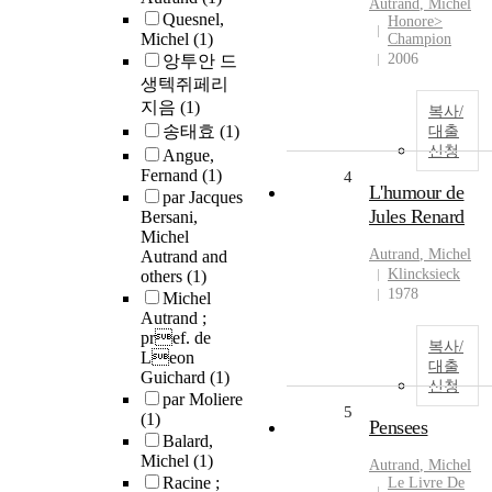
Autrand
,
Michel
Quesnel,
Honore>
Michel
(1)
Champion
2006
앙투안 드
생텍쥐페리
지음
(1)
복사/
송태효
(1)
대출
신청
Angue,
Fernand
(1)
4
L'humour de
par Jacques
Jules Renard
Bersani,
Michel
Autrand
,
Michel
Autrand and
Klincksieck
others
(1)
1978
Michel
Autrand ;
pref. de
복사/
Leon
대출
Guichard
(1)
신청
par Moliere
5
(1)
Pensees
Balard,
Michel
(1)
Autrand
,
Michel
Racine ;
Le Livre De