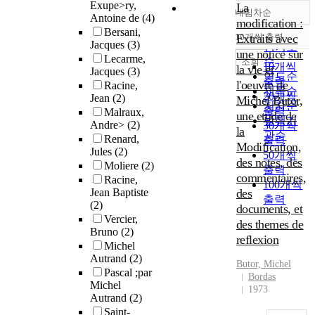
Exupe>ry,
La
내림차순
정확도
Antoine de
(4)
modification :
Bersani,
순
10개씩 출력
Extraits avec
내림차순
Jacques
(3)
인기도
une notice sur
Lecarme,
순
조회
10개씩
la vie et
Jacques
(3)
연도순
출력
l'oeuvre de
Racine,
제목순
20개씩
Jean
(2)
Michel Butor,
저자순
출력
Malraux,
une etude de
발행기
Andre>
(2)
30개씩
la
관순
Renard,
출력
Modification,
Jules
(2)
50개씩
des notes, des
Moliere
(2)
출력
commentaires,
Racine,
100개씩
Jean Baptiste
des
출력
(2)
documents, et
Vercier,
des themes de
Bruno
(2)
reflexion
Michel
Autrand
(2)
Butor,
Michel
Pascal ;par
Bordas
Michel
1973
Autrand
(2)
Saint-