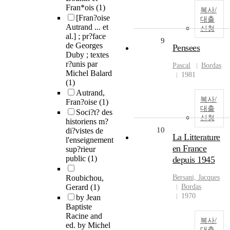
Fran*ois
(1)
복사/
[Fran?oise
대출
Autrand ... et
신청
al.] ; pr?face
9
de Georges
Pensees
Duby ; textes
r?unis par
Pascal
Bordas
Michel Balard
1981
(1)
Autrand,
복사/
Fran?oise
(1)
대출
Soci?t? des
신청
historiens m?
10
di?vistes de
La Litterature
l'enseignement
en France
sup?rieur
public
(1)
depuis 1945
Roubichou,
Bersani, Jacques
Gerard
(1)
Bordas
1970
by Jean
Baptiste
Racine and
복사/
ed. by Michel
대출