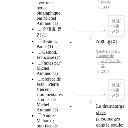
Poche
avec une
1993
notice
biographique
par Michel
복사/
Autrand
(1)
대출
송태효 옮
신청
김
(1)
6
Bounin,
어린 왕자
Paule
(1)
Saint-Exupéry,
Gerbod,
Antoine de
Françoise
(1)
새로운사람
[notes par]
들
Michel
2014
Autrand
(1)
preface de
Jean - Pierre
복사/
Vincent,
대출
Commentaires
신청
et notes de
7
Michel
Le dramaturge
Autrand
(1)
st ses
Andre>
personnages
Malraux ;
dans le soulier
pre>face de