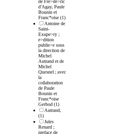
de Fre>de>ric
d'Agay, Paule
Bounin et
Franc*oise
(1)
Antoine de
Saint-
Exupe>ry ;
e>dition
publie>e sous
la direction de
Michel
Autrand et de
Michel
Quesnel ; avec
la
collaboration
de Paule
Bounin et
Franc*oise
Gerbod
(1)
Autrand,
(1)
Jules
Renard ;
preface de