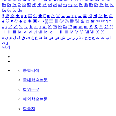
㎒
㎓
㎔
Ω
㏀
㏁
㎊
㎋
㎌
㏖
㏅
㎭
㎮
㎯
㏛
㎩
㎪
㎫
㎬
㏝
㏐
㏓
㏃
㏉
㏜
㏆
§
※
☆
★
○
●
◎
◇
◆
□
■
△
▽
→
←
↑
↓
↔
〓
◁
◀
▷
▶
♤
♠
♡
♥
♧
♣
⊙
◈
▣
◐
◑
▒
▤
▥
▨
▧
▦
▩
♨
☏
☎
☜
☞
¶
†
‡
↕
↗
↙
↖
↘
♭
♩
♪
♬
㉿
㈜
№
㏇
™
㏂
㏘
℡
＃
＆
＊
＠
ª
º
ⅰ
ⅱ
ⅲ
ⅳ
ⅴ
ⅵ
ⅶ
ⅷ
ⅸ
ⅹ
Ⅰ
Ⅱ
Ⅲ
Ⅳ
Ⅴ
Ⅵ
Ⅶ
Ⅷ
Ⅸ
Ⅹ
ا
ب
ت
ث
ج
ح
خ
د
ذ
ر
ز
س
ش
ص
ض
ط
ظ
ع
غ
ف
ق
ک
ل
م
ن
ه
و
ی
닫기
통합검색
국내학술논문
학위논문
해외학술논문
학술지