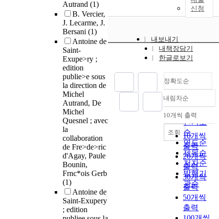
Autrand
(1)
신청
B. Vercier,
J. Lecarme, J.
Bersani
(1)
내보내기
Antoine de
내책장담기
Saint-
한글로보기
Exupe>ry ;
edition
publie>e sous
정확도순
la direction de
Michel
내림차순
정확도
Autrand, De
Michel
순
10개씩 출력
내림차순
Quesnel ; avec
인기도
la
순
조회
10개씩
collaboration
연도순
출력
de Fre>de>ric
제목순
d'Agay, Paule
20개씩
저자순
Bounin,
출력
Frnc*ois Gerb
발행기
30개씩
(1)
관순
출력
Antoine de
50개씩
Saint-Exupery
출력
; edition
100개씩
publiee sous la