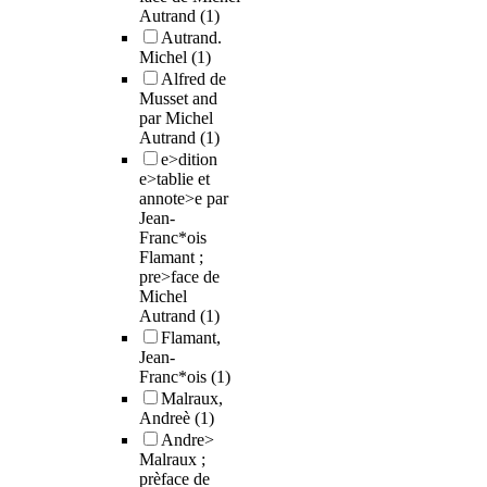
Autrand
(1)
Autrand.
Michel
(1)
Alfred de
Musset and
par Michel
Autrand
(1)
e>dition
e>tablie et
annote>e par
Jean-
Franc*ois
Flamant ;
pre>face de
Michel
Autrand
(1)
Flamant,
Jean-
Franc*ois
(1)
Malraux,
Andreè
(1)
Andre>
Malraux ;
prèface de