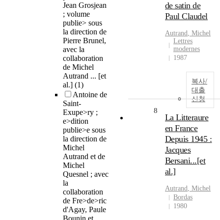
de satin de
Jean Grosjean
; volume
Paul Claudel
publie> sous
la direction de
Autrand
,
Michel
Pierre Brunel,
Lettres
avec la
modernes
collaboration
1987
de Michel
Autrand ... [et
복사/
al.]
(1)
대출
Antoine de
신청
Saint-
8
Exupe>ry ;
La Litteraure
e>dition
en France
publie>e sous
Depuis 1945 :
la direction de
Michel
Jacques
Autrand et de
Bersani...[et
Michel
al.]
Quesnel ; avec
la
Autrand
,
Michel
collaboration
Bordas
de Fre>de>ric
1980
d'Agay, Paule
Bounin et