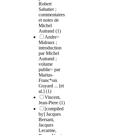
Robert
Sabatier ;
commentaires
et notes de
Michel
Autrand
(1)
Andre>
Malraux ;
introduction
par Michel
Autrand ;
volume
publie> par
Marius-
Franc*ois
Guyard ... [et
al.]
(1)
Vincent,
Jean-Piere
(1)
[compiled
by] Jacques
Bersani,
Jacques
Lecarme,