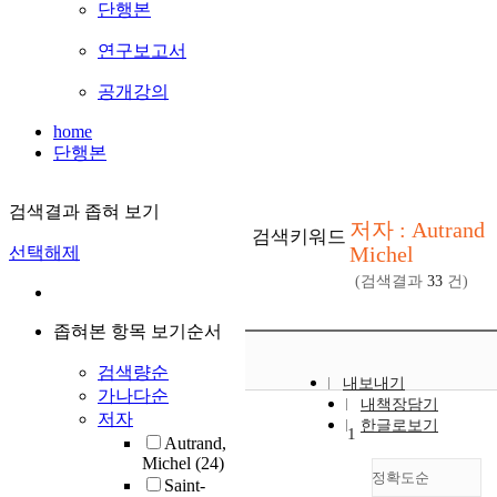
단행본
연구보고서
공개강의
home
단행본
검색결과 좁혀 보기
저자 : Autrand
검색키워드
Michel
선택해제
(검색결과
33
건)
좁혀본 항목 보기순서
검색량순
내보내기
가나다순
내책장담기
저자
한글로보기
1
Autrand,
Michel
(24)
정확도순
Saint-