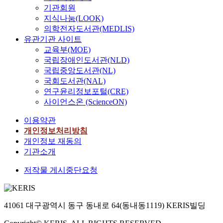
기관회원
지식나눔(LOOK)
의학전자도서관(MEDLIS)
유관기관 사이트
교육부(MOE)
국립장애인도서관(NLD)
국립중앙도서관(NL)
국회도서관(NAL)
연구윤리정보포털(CRE)
사이언스온 (ScienceON)
이용약관
개인정보처리방침
개인정보 재동의
기관소개
저작물 게시중단요청
41061 대구광역시 동구 동내로 64(동내동1119) KERIS빌딩