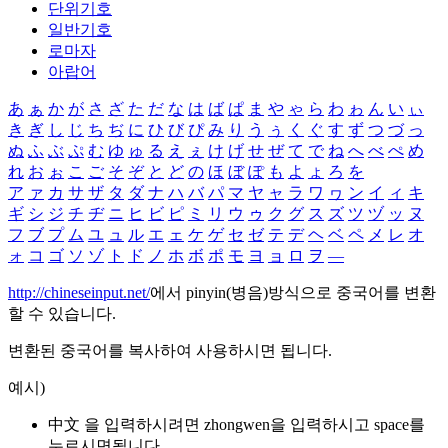
단위기호
일반기호
로마자
아랍어
あ
ぁ
か
が
さ
ざ
た
だ
な
は
ば
ぱ
ま
や
ゃ
ら
わ
ゎ
ん
い
ぃ
き
ぎ
し
じ
ち
ぢ
に
ひ
び
ぴ
み
り
う
ぅ
く
ぐ
す
ず
つ
づ
っ
ぬ
ふ
ぶ
ぷ
む
ゆ
ゅ
る
え
ぇ
け
げ
せ
ぜ
て
で
ね
へ
べ
ぺ
め
れ
お
ぉ
こ
ご
そ
ぞ
と
ど
の
ほ
ぼ
ぽ
も
よ
ょ
ろ
を
ア
ァ
カ
サ
ザ
タ
ダ
ナ
ハ
バ
パ
マ
ヤ
ャ
ラ
ワ
ヮ
ン
イ
ィ
キ
ギ
シ
ジ
チ
ヂ
ニ
ヒ
ビ
ピ
ミ
リ
ウ
ゥ
ク
グ
ス
ズ
ツ
ヅ
ッ
ヌ
フ
ブ
プ
ム
ユ
ュ
ル
エ
ェ
ケ
ゲ
セ
ゼ
テ
デ
ヘ
ベ
ペ
メ
レ
オ
ォ
コ
ゴ
ソ
ゾ
ト
ド
ノ
ホ
ボ
ポ
モ
ヨ
ョ
ロ
ヲ
―
http://chineseinput.net/
에서 pinyin(병음)방식으로 중국어를 변환
할 수 있습니다.
변환된 중국어를 복사하여 사용하시면 됩니다.
예시)
中文 을 입력하시려면
zhongwen
을 입력하시고 space를
누르시면됩니다.