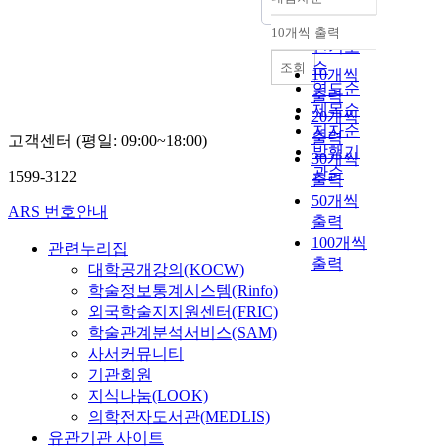
정확도
순
10개씩 출력
내림차순
인기도
순
조회
10개씩
연도순
출력
제목순
20개씩
저자순
출력
고객센터 (평일: 09:00~18:00)
발행기
30개씩
관순
1599-3122
출력
50개씩
ARS 번호안내
출력
100개씩
관련누리집
출력
대학공개강의(KOCW)
학술정보통계시스템(Rinfo)
외국학술지지원센터(FRIC)
학술관계분석서비스(SAM)
사서커뮤니티
기관회원
지식나눔(LOOK)
의학전자도서관(MEDLIS)
유관기관 사이트