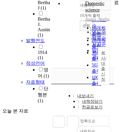
료
Bertha
Domestic
내림차순
정확도
J
(1)
science
순
10개씩 출력
내림차순
Bertha
Austin
인기도
,
Bertha
J.
J
순
조회
10개씩
Lyons &
Austin
연도순
Carnahan
출력
(1)
제목순
1914
20개씩
발행연도
저자순
출력
발행기
1914
30개씩
복
관순
(1)
사/
출력
작성언어
대
50개씩
출
영
출력
신
어
(1)
100개씩
청
자료형태
출력
단
행본
내보내기
(1)
내책장담기
한글로보기
오늘 본 자료
정확도순
내림차순