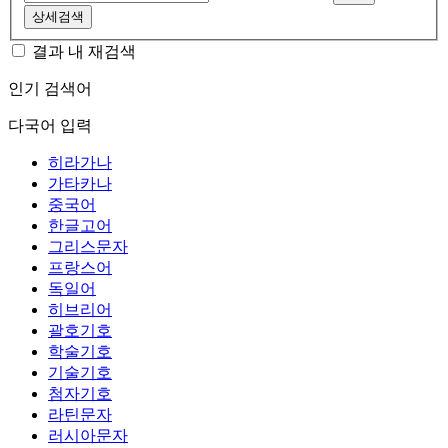
상세검색
결과 내 재검색
인기 검색어
다국어 입력
히라가나
가타카나
중국어
한글고어
그리스문자
프랑스어
독일어
히브리어
괄호기호
학술기호
기술기호
첨자기호
라틴문자
러시아문자