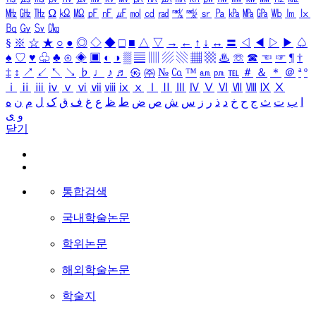
㎒
㎓
㎔
Ω
㏀
㏁
㎊
㎋
㎌
㏖
㏅
㎭
㎮
㎯
㏛
㎩
㎪
㎫
㎬
㏝
㏐
㏓
㏃
㏉
㏜
㏆
§
※
☆
★
○
●
◎
◇
◆
□
■
△
▽
→
←
↑
↓
↔
〓
◁
◀
▷
▶
♤
♠
♡
♥
♧
♣
⊙
◈
▣
◐
◑
▒
▤
▥
▨
▧
▦
▩
♨
☏
☎
☜
☞
¶
†
‡
↕
↗
↙
↖
↘
♭
♩
♪
♬
㉿
㈜
№
㏇
™
㏂
㏘
℡
＃
＆
＊
＠
ª
º
ⅰ
ⅱ
ⅲ
ⅳ
ⅴ
ⅵ
ⅶ
ⅷ
ⅸ
ⅹ
Ⅰ
Ⅱ
Ⅲ
Ⅳ
Ⅴ
Ⅵ
Ⅶ
Ⅷ
Ⅸ
Ⅹ
ا
ب
ت
ث
ج
ح
خ
د
ذ
ر
ز
س
ش
ص
ض
ط
ظ
ع
غ
ف
ق
ک
ل
م
ن
ه
و
ی
닫기
통합검색
국내학술논문
학위논문
해외학술논문
학술지