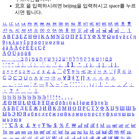
北京 을 입력하시려면
beijing
을 입력하시고 space를 누르
시면 됩니다.
ㅥ
ㅦ
ㅧ
ㅨ
ㅩ
ㅪ
ㅫ
ㅬ
ㅭ
ㅮ
ㅯ
ㅰ
ㅱ
ㅲ
ㅳ
ㅴ
ㅵ
ㅶ
ㅷ
ㅸ
ㅹ
ㅺ
ㅻ
ㅼ
ㅽ
ㅾ
ㅿ
ㆀ
ㆁ
ㆂ
ㆃ
ㆄ
ㆅ
ㆆ
ㆇ
ㆈ
ㆉ
ㆊ
ㆋ
ㆌ
ㆍ
ㆎ
Α
Β
Γ
Δ
Ε
Ζ
Η
Θ
Ι
Κ
Λ
Μ
Ν
Ξ
Ο
Π
Ρ
Σ
Τ
Υ
Φ
Χ
Ψ
Ω
α
β
γ
δ
ε
ζ
η
θ
ι
κ
λ
μ
ν
ξ
ο
π
ρ
σ
τ
υ
φ
χ
ψ
ω
á
à
Á
À
é
è
É
È
ç
Ç
ê
Ä
Ö
Ü
ä
ö
ü
ß
ְ
ֳ
ֲ
ֱ
ָ
ַ
ֵ
ֶ
ִ
ֹ
ּ
ֻ
ׂ
ׁ
ּ
ב
ה
נ
מ
צ
ת
ץ
ש
ד
ג
כ
ע
י
ח
ל
ך
ף
ק
ר
א
ט
ו
ן
ם
פ
‘
’
“
”
〔
〕
〈
〉
「
」
『
』
【
】
＂
（
）
［
］
｛
｝
±
×
÷
≠
≤
≥
∞
∴
♂
♀
∠
⊥
⌒
∂
∇
≡
≒
≪
≫
√
∽
∝
∵
∫
∬
∈
∋
⊆
⊇
⊂
⊃
∪
∩
∧
∨
￢
⇒
⇔
∀
∃
∮
∑
∏
＋
－
＜
＝
＞
、
。
·
‥
…
¨
〃
―
∥
＼
∼
´
～
ˇ
˘
˝
˚
˙
¸
˛
¡
¿
ː
！
＇
，
．
／
：
；
？
＾
＿
｀
｜
½
⅓
⅔
¼
¾
⅛
⅜
⅝
⅞
¹
²
³
⁴
ⁿ
₁
₂
₃
₄
Æ
Ð
Ħ
Ĳ
Ł
Ø
Œ
Þ
Ŧ
Ŋ
æ
đ
ð
ħ
ı
ĳ
ĸ
ŀ
ł
ø
œ
ß
þ
ŧ
ŋ
ŉ
А
Б
В
Г
Д
Е
Ё
Ж
З
И
Й
К
Л
М
Н
О
П
Р
С
Т
У
Ф
Х
Ц
Ч
Ш
Щ
Ъ
Ы
Ь
Э
Ю
Я
а
б
в
г
д
е
ё
ж
з
и
й
к
л
м
н
о
п
р
с
т
у
ф
х
ц
ч
ш
щ
ъ
ы
ь
э
ю
я
′
″
℃
Å
￠
￡
￥
¤
℉
‰
＄
％
Ｆ
￦
㎕
㎖
㎗
ℓ
㎘
㏄
㎣
㎤
㎥
㎦
㎙
㎚
㎛
㎜
㎝
㎞
㎟
㎠
㎡
㎢
㏊
㎍
㎎
㎏
㏏
㎈
㎉
㏈
㎧
㎨
㎰
㎱
㎲
㎳
㎴
㎵
㎶
㎷
㎸
㎹
㎀
㎁
㎂
㎃
㎄
㎺
㎻
㎽
㎾
㎿
㎐
㎑