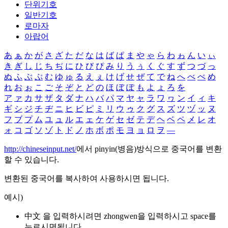
단위기호
일반기호
로마자
아랍어
あ
ぁ
か
が
さ
ざ
た
だ
な
は
ば
ぱ
ま
や
ゃ
ら
わ
ゎ
ん
い
ぃ
き
ぎ
し
じ
ち
ぢ
に
ひ
び
ぴ
み
り
う
ぅ
く
ぐ
す
ず
つ
づ
っ
ぬ
ふ
ぶ
ぷ
む
ゆ
ゅ
る
え
ぇ
け
げ
せ
ぜ
て
で
ね
へ
べ
ぺ
め
れ
お
ぉ
こ
ご
そ
ぞ
と
ど
の
ほ
ぼ
ぽ
も
よ
ょ
ろ
を
ア
ァ
カ
サ
ザ
タ
ダ
ナ
ハ
バ
パ
マ
ヤ
ャ
ラ
ワ
ヮ
ン
イ
ィ
キ
ギ
シ
ジ
チ
ヂ
ニ
ヒ
ビ
ピ
ミ
リ
ウ
ゥ
ク
グ
ス
ズ
ツ
ヅ
ッ
ヌ
フ
ブ
プ
ム
ユ
ュ
ル
エ
ェ
ケ
ゲ
セ
ゼ
テ
デ
ヘ
ベ
ペ
メ
レ
オ
ォ
コ
ゴ
ソ
ゾ
ト
ド
ノ
ホ
ボ
ポ
モ
ヨ
ョ
ロ
ヲ
―
http://chineseinput.net/
에서 pinyin(병음)방식으로 중국어를 변환
할 수 있습니다.
변환된 중국어를 복사하여 사용하시면 됩니다.
예시)
中文 을 입력하시려면
zhongwen
을 입력하시고 space를
누르시면됩니다.