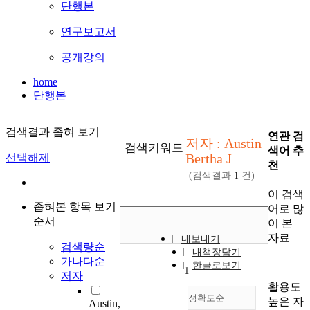
단행본
연구보고서
공개강의
home
단행본
검색결과 좁혀 보기
연관 검
저자 : Austin
검색키워드
색어 추
Bertha J
선택해제
천
(검색결과
1
건)
이 검색
좁혀본 항목 보기
어로 많
순서
이 본
자료
내보내기
검색량순
내책장담기
가나다순
한글로보기
1
저자
활용도
정확도순
높은 자
Austin,